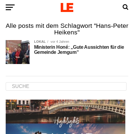
Alle posts mit dem Schlagwort "Hans-Peter
Heikens"
LOKAL
vor 4 Jahren
Minis­te­rin Honé: „Gute Aus­sich­ten für die
Gemein­de Jemgum“