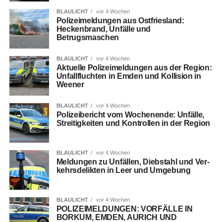
BLAULICHT
vor 4 Wochen
Poli­zei­mel­dun­gen aus Ost­fries­land:
Hecken­brand, Unfäl­le und
Betrugsmaschen
BLAULICHT
vor 4 Wochen
Aktu­el­le Poli­zei­mel­dun­gen aus der Regi­on:
Unfall­fluch­ten in Emden und Kol­li­si­on in
Weener
BLAULICHT
vor 4 Wochen
Poli­zei­be­richt vom Wochen­en­de: Unfäl­le,
Strei­tig­kei­ten und Kon­trol­len in der Region
BLAULICHT
vor 4 Wochen
Mel­dun­gen zu Unfäl­len, Dieb­stahl und Ver­
kehrs­de­lik­ten in Leer und Umgebung
BLAULICHT
vor 4 Wochen
POLIZEIMELDUNGEN: VORFÄLLE IN
BORKUM, EMDEN, AURICH UND