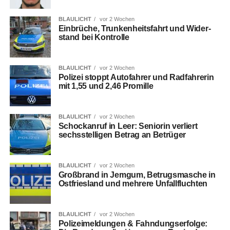
BLAULICHT
vor 2 Wochen
Ein­brü­che, Trun­ken­heits­fahrt und Wider­
stand bei Kontrolle
BLAULICHT
vor 2 Wochen
Poli­zei stoppt Auto­fah­rer und Rad­fah­re­rin
mit 1,55 und 2,46 Promille
BLAULICHT
vor 2 Wochen
Schock­an­ruf in Leer: Senio­rin ver­liert
sechs­stel­li­gen Betrag an Betrüger
BLAULICHT
vor 2 Wochen
Groß­brand in Jem­gum, Betrugs­ma­sche in
Ost­fries­land und meh­re­re Unfallfluchten
BLAULICHT
vor 2 Wochen
Poli­zei­mel­dun­gen & Fahn­dungs­er­fol­ge: