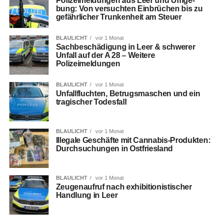
Poli­zei­mel­dun­gen aus Leer und Umge­
bung: Von ver­such­ten Ein­brü­chen bis zu
gefähr­li­cher Trun­ken­heit am Steuer
BLAULICHT
vor 1 Monat
Sach­be­schä­di­gung in Leer & schwe­rer
Unfall auf der A 28 – Wei­te­re
Polizeimeldungen
BLAULICHT
vor 1 Monat
Unfall­fluch­ten, Betrugs­ma­schen und ein
tra­gi­scher Todesfall
BLAULICHT
vor 1 Monat
Ille­ga­le Geschäf­te mit Can­na­bis-Pro­duk­ten:
Durch­su­chun­gen in Ostfriesland
BLAULICHT
vor 1 Monat
Zeu­gen­auf­ruf nach exhi­bi­tio­nis­ti­scher
Hand­lung in Leer