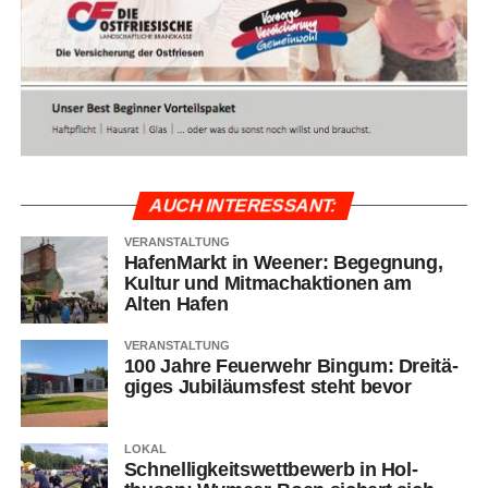
AUCH INTER­ES­SANT:
VERANSTALTUNG
Hafen­Markt in Wee­ner: Begeg­nung,
Kul­tur und Mit­mach­ak­tio­nen am
Alten Hafen
VERANSTALTUNG
100 Jah­re Feu­er­wehr Bin­gum: Drei­tä­
gi­ges Jubi­lä­ums­fest steht bevor
LOKAL
Schnel­lig­keits­wett­be­werb in Hol­