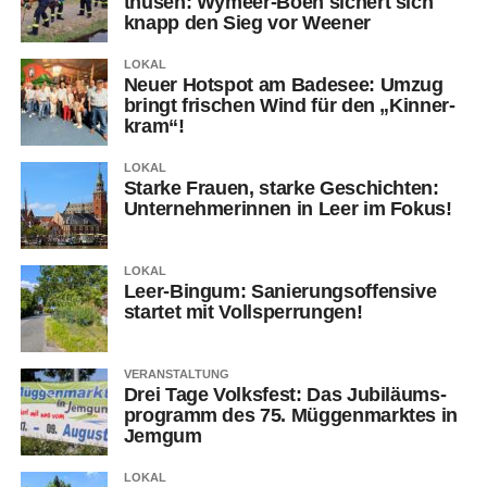
thusen: Wymeer-Boen sichert sich
knapp den Sieg vor Weener
LOKAL
Neu­er Hot­spot am Bade­see: Umzug
bringt fri­schen Wind für den „Kin­ner­
kram“!
LOKAL
Star­ke Frau­en, star­ke Geschich­ten:
Unter­neh­me­rin­nen in Leer im Fokus!
LOKAL
Leer-Bin­gum: Sanie­rungs­of­fen­si­ve
star­tet mit Vollsperrungen!
VERANSTALTUNG
Drei Tage Volks­fest: Das Jubi­lä­ums­
pro­gramm des 75. Müg­gen­mark­tes in
Jemgum
LOKAL