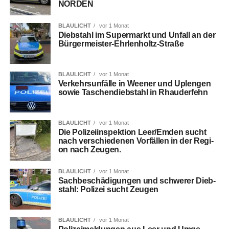
NORDEN
BLAULICHT
vor 1 Monat
Dieb­stahl im Super­markt und Unfall an der
Bürgermeister-Ehrlenholtz-Straße
BLAULICHT
vor 1 Monat
Ver­kehrs­un­fäl­le in Wee­ner und Uple­n­gen
sowie Taschen­dieb­stahl in Rhauderfehn
BLAULICHT
vor 1 Monat
Die Poli­zei­in­spek­ti­on Leer/Emden sucht
nach ver­schie­de­nen Vor­fäl­len in der Regi­
on nach Zeugen.
BLAULICHT
vor 1 Monat
Sach­be­schä­di­gun­gen und schwe­rer Dieb­
stahl: Poli­zei sucht Zeugen
BLAULICHT
vor 1 Monat