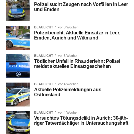
Poli­zei sucht Zeu­gen nach Vor­fäl­len in Leer
und Emden
BLAULICHT
vor 3 Wochen
Poli­zei­be­richt: Aktu­el­le Ein­sät­ze in Leer,
Emden, Aurich und Wittmund
BLAULICHT
vor 3 Wochen
Töd­li­cher Unfall in Rhau­der­fehn: Poli­zei
mel­det aktu­el­les Einsatzgeschehen
BLAULICHT
vor 4 Wochen
Aktu­el­le Poli­zei­mel­dun­gen aus
Ostfriesland
BLAULICHT
vor 4 Wochen
Ver­such­tes Tötungs­de­likt in Aurich: 30-jäh­
ri­ger Tat­ver­däch­ti­ger in Untersuchungshaft