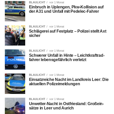
BLAULICHT
vor 1 Monat
Ein­bruch in Uple­n­gen, Pkw-Kol­li­si­on auf
der A31 und Unfall mit Pedelec-Fahrer
BLAULICHT
vor 1 Monat
Schlä­ge­rei auf Fest­platz – Poli­zei stellt Axt
sicher
BLAULICHT
vor 1 Monat
Schwe­rer Unfall in Hin­te – Leicht­kraft­rad­
fah­rer lebens­ge­fähr­lich verletzt
BLAULICHT
vor 1 Monat
Ein­satz­rei­che Nacht im Land­kreis Leer: Die
aktu­el­len Polizeimeldungen
BLAULICHT
vor 1 Monat
Unwet­ter-Nacht in Ost­fries­land: Groß­ein­
sät­ze in Leer und Aurich