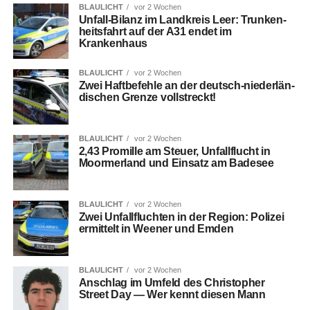
BLAULICHT
vor 2 Wochen
Unfall-Bilanz im Land­kreis Leer: Trun­ken­
heits­fahrt auf der A31 endet im
Krankenhaus
BLAULICHT
vor 2 Wochen
Zwei Haft­be­feh­le an der deutsch-nie­der­län­
di­schen Gren­ze vollstreckt!
BLAULICHT
vor 2 Wochen
2,43 Pro­mil­le am Steu­er, Unfall­flucht in
Moorm­er­land und Ein­satz am Badesee
BLAULICHT
vor 2 Wochen
Zwei Unfall­fluch­ten in der Regi­on: Poli­zei
ermit­telt in Wee­ner und Emden
BLAULICHT
vor 2 Wochen
Anschlag im Umfeld des Chris­to­pher
Street Day — Wer kennt die­sen Mann