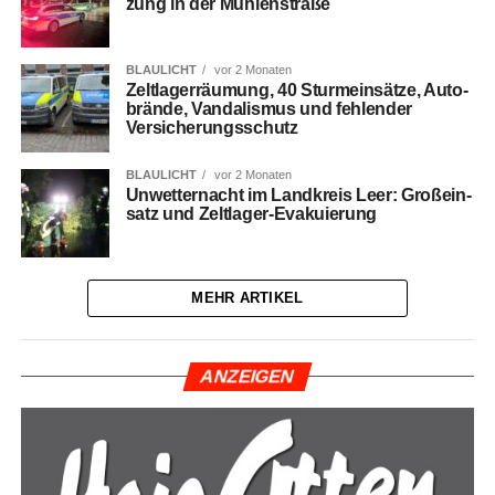
zung in der Mühlenstraße
BLAULICHT
vor 2 Monaten
Zelt­la­ger­räu­mung, 40 Sturmein­sät­ze, Auto­
brän­de, Van­da­lis­mus und feh­len­der
Versicherungsschutz
BLAULICHT
vor 2 Monaten
Unwet­ter­nacht im Land­kreis Leer: Groß­ein­
satz und Zeltlager-Evakuierung
MEHR ARTIKEL
ANZEI­GEN