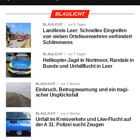
BLAULICHT
BLAULICHT
vor 6 Tagen
Land­kreis Leer: Schnel­les Ein­grei­fen
von sie­ben Orts­feu­er­weh­ren ver­hin­dert
Schlimmeres
BLAULICHT
vor 7 Tagen
Heli­ko­pter-Jagd in Nort­moor, Ran­da­le in
Bun­de und Unfall­flucht in Leer
BLAULICHT
vor 1 Woche
Ein­bruch, Betrugs­war­nung und ein tra­gi­
scher Unglücksfall
BLAULICHT
vor 1 Woche
Unfall im Kreis­ver­kehr und Lkw-Flucht auf
der A 31: Poli­zei sucht Zeugen