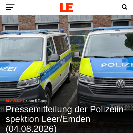
BLAULICHT
vor 5 Tagen
Pres­se­mit­tei­lung der Poli­zei­in­
spek­ti­on Leer/Emden
(04.08.2026)