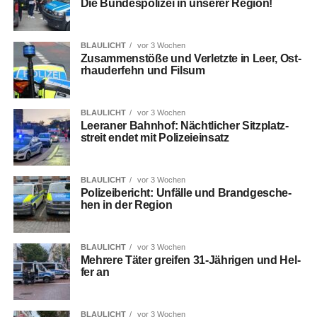
Die Bun­des­po­li­zei in unse­rer Region!
BLAULICHT
vor 3 Wochen
Zusam­men­stö­ße und Ver­letz­te in Leer, Ost­
rhau­der­fehn und Filsum
BLAULICHT
vor 3 Wochen
Leera­ner Bahn­hof: Nächt­li­cher Sitz­platz­
streit endet mit Polizeieinsatz
BLAULICHT
vor 3 Wochen
Poli­zei­be­richt: Unfäl­le und Brand­ge­sche­
hen in der Region
BLAULICHT
vor 3 Wochen
Meh­re­re Täter grei­fen 31-Jäh­ri­gen und Hel­
fer an
BLAULICHT
vor 3 Wochen