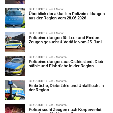
BLAULICHT
vor 1 Monat
Über­blick der aktu­el­len Poli­zei­mel­dun­gen
aus der Regi­on vom 28.06.2026
BLAULICHT
vor 1 Monat
Poli­zei­mel­dun­gen für Leer und Emden:
Zeu­gen gesucht & Vor­fäl­le vom 25. Juni
BLAULICHT
vor 2 Monaten
Poli­zei­mel­dun­gen aus Ost­fries­land: Dieb­
stäh­le und Ein­brü­che in der Region
BLAULICHT
vor 2 Monaten
Ein­brü­che, Dieb­stäh­le und Unfall­flucht in
der Region
BLAULICHT
vor 2 Monaten
Poli­zei sucht Zeu­gen nach Kör­per­ver­let­