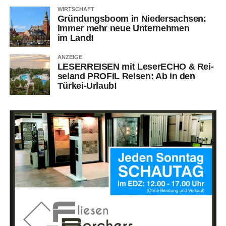
WIRTSCHAFT
Grün­dungs­boom in Nie­der­sach­sen:
Immer mehr neue Unter­neh­men
im Land!
ANZEIGE
LESERREISEN mit Lese­r­ECHO & Rei­
se­land PRO­FiL Rei­sen: Ab in den
Türkei-Urlaub!