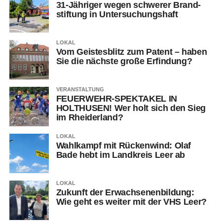
31-Jäh­ri­ger wegen schwe­rer Brand­
stif­tung in Untersuchungshaft
LOKAL
Vom Geis­tes­blitz zum Patent – haben
Sie die nächs­te gro­ße Erfindung?
VERANSTALTUNG
FEUERWEHR-SPEKTAKEL IN
HOLTHUSEN! Wer holt sich den Sieg
im Rheiderland?
LOKAL
Wahl­kampf mit Rücken­wind: Olaf
Bade hebt im Land­kreis Leer ab
LOKAL
Zukunft der Erwach­se­nen­bil­dung:
Wie geht es wei­ter mit der VHS Leer?