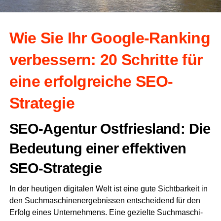
Wie Sie Ihr Goog­le-Ran­king
ver­bes­sern: 20 Schrit­te für
eine erfolg­rei­che SEO-
Strategie
SEO-Agen­tur Ost­fries­land: Die
Bedeu­tung einer effek­ti­ven
SEO-Strategie
In der heu­ti­gen digi­ta­len Welt ist eine gute Sicht­bar­keit in
den Such­ma­schi­nen­er­geb­nis­sen ent­schei­dend für den
Erfolg eines Unter­neh­mens. Eine geziel­te Such­ma­schi­