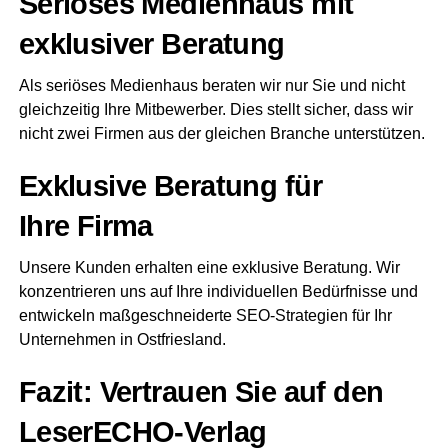
Seriö­ses Medi­en­haus mit
exklu­si­ver Beratung
Als seriö­ses Medi­en­haus bera­ten wir nur Sie und nicht
gleich­zei­tig Ihre Mit­be­wer­ber. Dies stellt sicher, dass wir
nicht zwei Fir­men aus der glei­chen Bran­che unterstützen.
Exklu­si­ve Bera­tung für
Ihre Firma
Unse­re Kun­den erhal­ten eine exklu­si­ve Bera­tung. Wir
kon­zen­trie­ren uns auf Ihre indi­vi­du­el­len Bedürf­nis­se und
ent­wi­ckeln maß­ge­schnei­der­te SEO-Stra­te­gien für Ihr
Unter­neh­men in Ostfriesland.
Fazit: Ver­trau­en Sie auf den
LeserECHO-Verlag