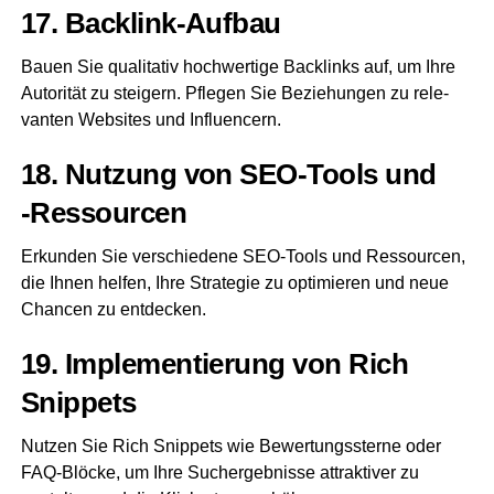
17. Back­link-Auf­bau
Bau­en Sie qua­li­ta­tiv hoch­wer­ti­ge Back­links auf, um Ihre
Auto­ri­tät zu stei­gern. Pfle­gen Sie Bezie­hun­gen zu rele­
van­ten Web­sites und Influencern.
18. Nut­zung von SEO-Tools und
‑Res­sour­cen
Erkun­den Sie ver­schie­de­ne SEO-Tools und Res­sour­cen,
die Ihnen hel­fen, Ihre Stra­te­gie zu opti­mie­ren und neue
Chan­cen zu entdecken.
19. Imple­men­tie­rung von Rich
Snippets
Nut­zen Sie Rich Snip­pets wie Bewer­tungs­ster­ne oder
FAQ-Blö­cke, um Ihre Such­ergeb­nis­se attrak­ti­ver zu