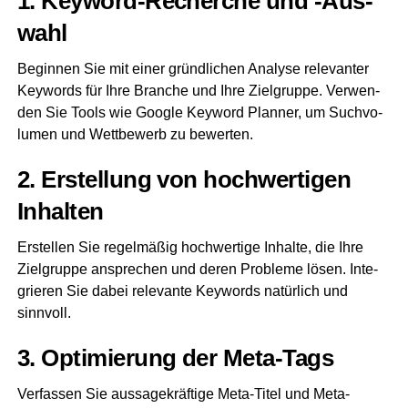
1. Key­word-Recher­che und ‑Aus­
wahl
Begin­nen Sie mit einer gründ­li­chen Ana­ly­se rele­van­ter
Key­words für Ihre Bran­che und Ihre Ziel­grup­pe. Ver­wen­
den Sie Tools wie Goog­le Key­word Plan­ner, um Such­vo­
lu­men und Wett­be­werb zu bewerten.
2. Erstel­lung von hoch­wer­ti­gen
Inhalten
Erstel­len Sie regel­mä­ßig hoch­wer­ti­ge Inhal­te, die Ihre
Ziel­grup­pe anspre­chen und deren Pro­ble­me lösen. Inte­
grie­ren Sie dabei rele­van­te Key­words natür­lich und
sinnvoll.
3. Opti­mie­rung der Meta-Tags
Ver­fas­sen Sie aus­sa­ge­kräf­ti­ge Meta-Titel und Meta-