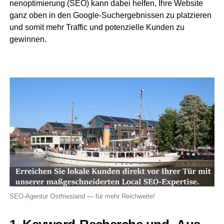
nen­op­ti­mie­rung (SEO) kann dabei hel­fen, Ihre Web­site
ganz oben in den Goog­le-Such­ergeb­nis­sen zu plat­zie­ren
und somit mehr Traf­fic und poten­zi­el­le Kun­den zu
gewinnen.
SEO-Agen­tur Ost­fries­land — für mehr Reichweite!