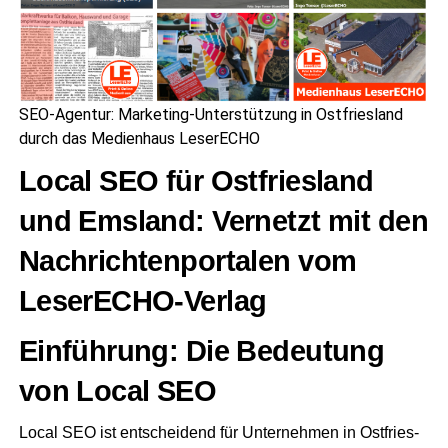
SEO-Agen­tur: Mar­ke­ting-Unter­stüt­zung in Ost­fries­land
durch das Medi­en­haus LeserECHO
Local SEO für Ost­fries­land
und Ems­land: Ver­netzt mit den
Nach­rich­ten­por­ta­len vom
LeserECHO-Verlag
Ein­füh­rung: Die Bedeu­tung
von Local SEO
Local SEO ist ent­schei­dend für Unter­neh­men in Ost­fries­