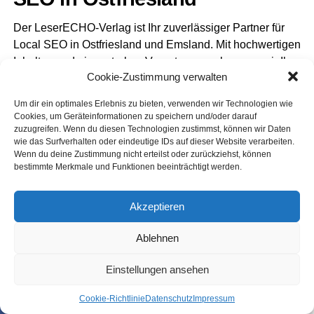
Der Lese­r­ECHO-Ver­lag ist Ihr zuver­läs­si­ger Part­ner für
Local SEO in Ost­fries­land und Ems­land. Mit hoch­wer­ti­gen
Inhal­ten und einer star­ken Ver­net­zung ver­bes­sern wir Ihre
Cookie-Zustimmung verwalten
loka­le Sicht­bar­keit. Kon­tak­tie­ren Sie uns für eine indi­vi­du­
el­le Bera­tung und star­ten Sie Ihre Local SEO-Opti­mie­rung
Um dir ein optimales Erlebnis zu bieten, verwenden wir Technologien wie
noch heute.
Cookies, um Geräteinformationen zu speichern und/oder darauf
zuzugreifen. Wenn du diesen Technologien zustimmst, können wir Daten
wie das Surfverhalten oder eindeutige IDs auf dieser Website verarbeiten.
Wenn du deine Zustimmung nicht erteilst oder zurückziehst, können
bestimmte Merkmale und Funktionen beeinträchtigt werden.
Akzeptieren
Ablehnen
Job-Ange­bo­te Stadt Leer
Einstellungen ansehen
Coo­kie-Richt­li­nie
Daten­schutz
Impres­sum
SHARE
TWEET