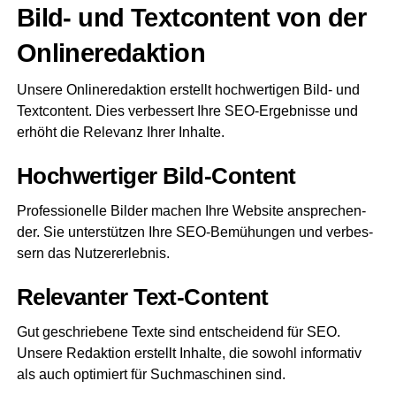
Bild- und Text­con­tent von der
Onlineredaktion
Unse­re Online­re­dak­ti­on erstellt hoch­wer­ti­gen Bild- und
Text­con­tent. Dies ver­bes­sert Ihre SEO-Ergeb­nis­se und
erhöht die Rele­vanz Ihrer Inhalte.
Hoch­wer­ti­ger Bild-Content
Pro­fes­sio­nel­le Bil­der machen Ihre Web­site anspre­chen­
der. Sie unter­stüt­zen Ihre SEO-Bemü­hun­gen und ver­bes­
sern das Nutzererlebnis.
Rele­van­ter Text-Content
Gut geschrie­be­ne Tex­te sind ent­schei­dend für SEO.
Unse­re Redak­ti­on erstellt Inhal­te, die sowohl infor­ma­tiv
als auch opti­miert für Such­ma­schi­nen sind.