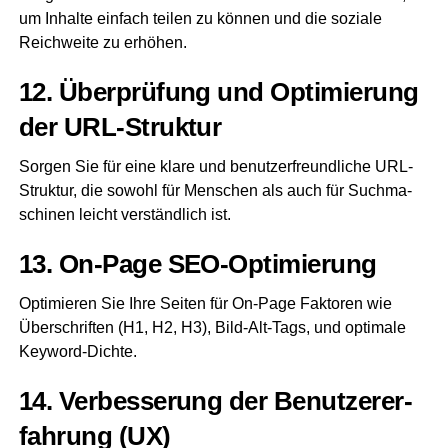
um Inhal­te ein­fach tei­len zu kön­nen und die sozia­le
Reich­wei­te zu erhöhen.
12. Über­prü­fung und Opti­mie­rung
der URL-Struktur
Sor­gen Sie für eine kla­re und benut­zer­freund­li­che URL-
Struk­tur, die sowohl für Men­schen als auch für Such­ma­
schi­nen leicht ver­ständ­lich ist.
13. On-Page SEO-Optimierung
Opti­mie­ren Sie Ihre Sei­ten für On-Page Fak­to­ren wie
Über­schrif­ten (H1, H2, H3), Bild-Alt-Tags, und opti­ma­le
Keyword-Dichte.
14. Ver­bes­se­rung der Benut­zer­er­
fah­rung (UX)