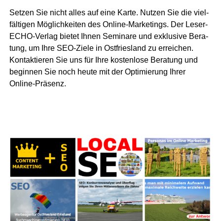
Set­zen Sie nicht alles auf eine Kar­te. Nut­zen Sie die viel­
fäl­ti­gen Mög­lich­kei­ten des Online-Mar­ke­tings. Der Lese­r­
ECHO-Ver­lag bie­tet Ihnen Semi­na­re und exklu­si­ve Bera­
tung, um Ihre SEO-Zie­le in Ost­fries­land zu errei­chen.
Kon­tak­tie­ren Sie uns für Ihre kos­ten­lo­se Bera­tung und
begin­nen Sie noch heu­te mit der Opti­mie­rung Ihrer
Online-Präsenz.