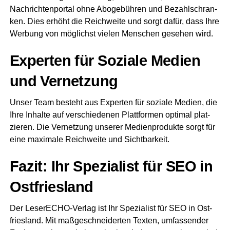
Nach­rich­ten­por­tal ohne Abo­ge­büh­ren und Bezahl­schran­
ken. Dies erhöht die Reich­wei­te und sorgt dafür, dass Ihre
Wer­bung von mög­lichst vie­len Men­schen gese­hen wird.
Exper­ten für Sozia­le Medi­en
und Vernetzung
Unser Team besteht aus Exper­ten für sozia­le Medi­en, die
Ihre Inhal­te auf ver­schie­de­nen Platt­for­men opti­mal plat­
zie­ren. Die Ver­net­zung unse­rer Medi­en­pro­duk­te sorgt für
eine maxi­ma­le Reich­wei­te und Sichtbarkeit.
Fazit: Ihr Spe­zia­list für SEO in
Ostfriesland
Der Lese­r­ECHO-Ver­lag ist Ihr Spe­zia­list für SEO in Ost­
fries­land. Mit maß­ge­schnei­der­ten Tex­ten, umfas­sen­der