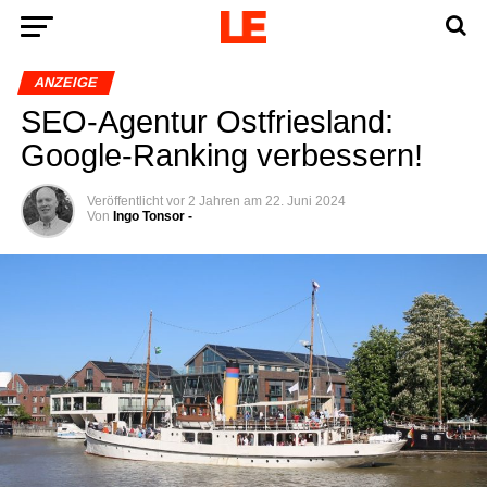
ANZEIGE
SEO-Agen­tur Ost­fries­land:
Goog­le-Ran­king verbessern!
Veröffentlicht
vor 2 Jahren
am
22. Juni 2024
Von
Ingo Tonsor -