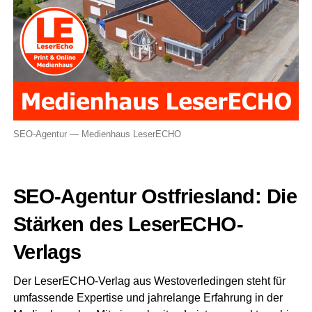
SEO-Agen­tur — Medi­en­haus LeserECHO
SEO-Agen­tur Ost­fries­land: Die
Stär­ken des LeserECHO-
Verlags
Der Lese­r­ECHO-Ver­lag aus Wes­t­ov­er­le­din­gen steht für
umfas­sen­de Exper­ti­se und jah­re­lan­ge Erfah­rung in der