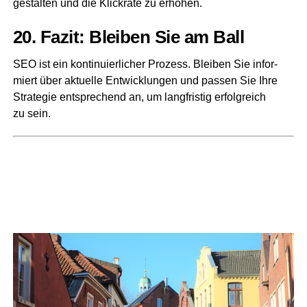
gestal­ten und die Klick­ra­te zu erhöhen.
20. Fazit: Blei­ben Sie am Ball
SEO ist ein kon­ti­nu­ier­li­cher Pro­zess. Blei­ben Sie infor­
miert über aktu­el­le Ent­wick­lun­gen und pas­sen Sie Ihre
Stra­te­gie ent­spre­chend an, um lang­fris­tig erfolg­reich
zu sein.