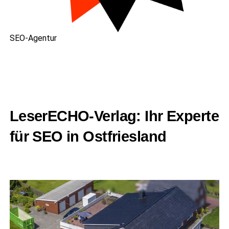
SEO-Agen­tur
Lese­r­ECHO-Ver­lag: Ihr Exper­te
für SEO in Ostfriesland