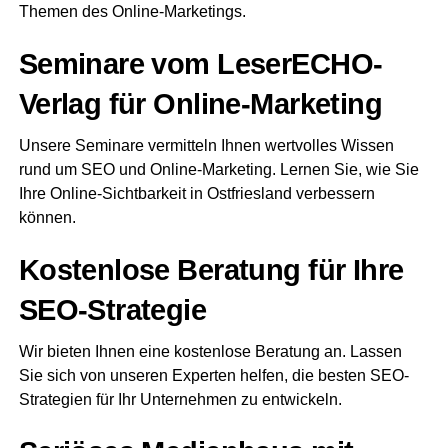
The­men des Online-Marketings.
Semi­na­re vom Lese­r­ECHO-
Ver­lag für Online-Marketing
Unse­re Semi­na­re ver­mit­teln Ihnen wert­vol­les Wis­sen
rund um SEO und Online-Mar­ke­ting. Ler­nen Sie, wie Sie
Ihre Online-Sicht­bar­keit in Ost­fries­land ver­bes­sern
können.
Kos­ten­lo­se Bera­tung für Ihre
SEO-Strategie
Wir bie­ten Ihnen eine kos­ten­lo­se Bera­tung an. Las­sen
Sie sich von unse­ren Exper­ten hel­fen, die bes­ten SEO-
Stra­te­gien für Ihr Unter­neh­men zu entwickeln.