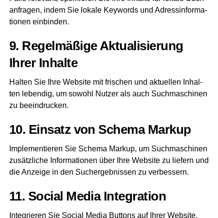
an­fra­gen, indem Sie loka­le Key­words und Adress­in­for­ma­
tio­nen einbinden.
9. Regel­mä­ßi­ge Aktua­li­sie­rung
Ihrer Inhalte
Hal­ten Sie Ihre Web­site mit fri­schen und aktu­el­len Inhal­
ten leben­dig, um sowohl Nut­zer als auch Such­ma­schi­nen
zu beeindrucken.
10. Ein­satz von Sche­ma Markup
Imple­men­tie­ren Sie Sche­ma Mark­up, um Such­ma­schi­nen
zusätz­li­che Infor­ma­tio­nen über Ihre Web­site zu lie­fern und
die Anzei­ge in den Such­ergeb­nis­sen zu verbessern.
11. Social Media Integration
Inte­grie­ren Sie Social Media But­tons auf Ihrer Web­site,