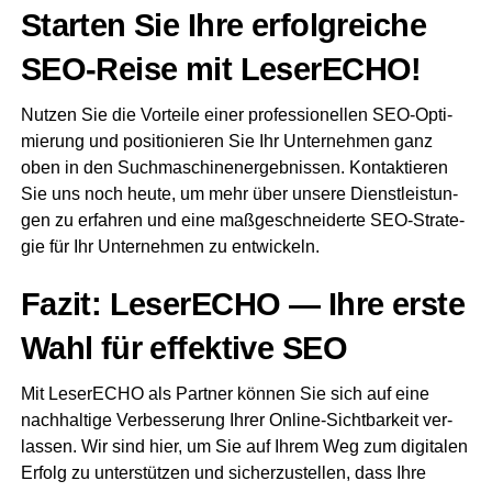
Star­ten Sie Ihre erfolg­rei­che
SEO-Rei­se mit LeserECHO!
Nut­zen Sie die Vor­tei­le einer pro­fes­sio­nel­len SEO-Opti­
mie­rung und posi­tio­nie­ren Sie Ihr Unter­neh­men ganz
oben in den Such­ma­schi­nen­er­geb­nis­sen. Kon­tak­tie­ren
Sie uns noch heu­te, um mehr über unse­re Dienst­leis­tun­
gen zu erfah­ren und eine maß­ge­schnei­der­te SEO-Stra­te­
gie für Ihr Unter­neh­men zu entwickeln.
Fazit: Lese­r­ECHO — Ihre ers­te
Wahl für effek­ti­ve SEO
Mit Lese­r­ECHO als Part­ner kön­nen Sie sich auf eine
nach­hal­ti­ge Ver­bes­se­rung Ihrer Online-Sicht­bar­keit ver­
las­sen. Wir sind hier, um Sie auf Ihrem Weg zum digi­ta­len
Erfolg zu unter­stüt­zen und sicher­zu­stel­len, dass Ihre