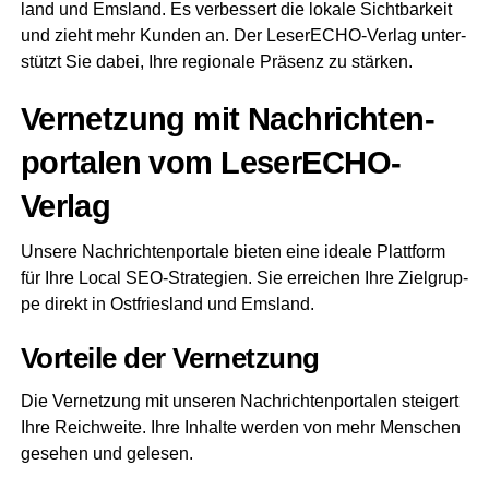
land und Ems­land. Es ver­bes­sert die loka­le Sicht­bar­keit
und zieht mehr Kun­den an. Der Lese­r­ECHO-Ver­lag unter­
stützt Sie dabei, Ihre regio­na­le Prä­senz zu stärken.
Ver­net­zung mit Nach­rich­ten­
por­ta­len vom LeserECHO-
Verlag
Unse­re Nach­rich­ten­por­ta­le bie­ten eine idea­le Platt­form
für Ihre Local SEO-Stra­te­gien. Sie errei­chen Ihre Ziel­grup­
pe direkt in Ost­fries­land und Emsland.
Vor­tei­le der Vernetzung
Die Ver­net­zung mit unse­ren Nach­rich­ten­por­ta­len stei­gert
Ihre Reich­wei­te. Ihre Inhal­te wer­den von mehr Men­schen
gese­hen und gelesen.