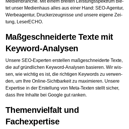
Medi­en­bran­che. Mit einem brei­ten Leis­tungs­spek­trum bie­
tet unser Medi­en­haus alles aus einer Hand: SEO-Agen­tur,
Wer­be­agen­tur, Druckerzeug­nis­se und unse­re eige­ne Zei­
tung, LeserECHO.
Maß­ge­schnei­der­te Tex­te mit
Keyword-Analysen
Unse­re SEO-Exper­ten erstel­len maß­ge­schnei­der­te Tex­te,
die auf gründ­li­chen Key­word-Ana­ly­sen basie­ren. Wir wis­
sen, wie wich­tig es ist, die rich­ti­gen Key­words zu ver­wen­
den, um Ihre Online-Sicht­bar­keit zu maxi­mie­ren. Unse­re
Exper­ti­se in der Erstel­lung von Meta-Tex­ten stellt sicher,
dass Ihre Inhal­te bei Goog­le gut ranken.
The­men­viel­falt und
Fachexpertise