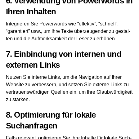
6. Ver­wen­dung von Power­words in
Ihren Inhalten
Inte­grie­ren Sie Power­words wie “effek­tiv”, “schnell”,
“garan­tiert” usw., um Ihre Tex­te über­zeu­gen­der zu gestal­
ten und die Auf­merk­sam­keit der Leser zu erhöhen.
7. Ein­bin­dung von inter­nen und
exter­nen Links
Nut­zen Sie inter­ne Links, um die Navi­ga­ti­on auf Ihrer
Web­site zu ver­bes­sern, und set­zen Sie exter­ne Links zu
ver­trau­ens­wür­di­gen Quel­len ein, um Ihre Glaub­wür­dig­keit
zu stärken.
8. Opti­mie­rung für loka­le
Suchanfragen
Falls rele­vant, opti­mie­ren Sie Ihre Inhal­te für loka­le Such­