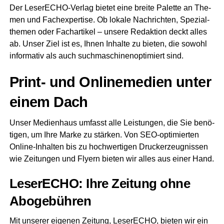
Der Lese­r­ECHO-Ver­lag bie­tet eine brei­te Palet­te an The­
men und Fach­ex­per­ti­se. Ob loka­le Nach­rich­ten, Spe­zi­al­
the­men oder Fach­ar­ti­kel – unse­re Redak­ti­on deckt alles
ab. Unser Ziel ist es, Ihnen Inhal­te zu bie­ten, die sowohl
infor­ma­tiv als auch such­ma­schi­nen­op­ti­miert sind.
Print- und Online­me­di­en unter
einem Dach
Unser Medi­en­haus umfasst alle Leis­tun­gen, die Sie benö­
ti­gen, um Ihre Mar­ke zu stär­ken. Von SEO-opti­mier­ten
Online-Inhal­ten bis zu hoch­wer­ti­gen Druckerzeug­nis­sen
wie Zei­tun­gen und Fly­ern bie­ten wir alles aus einer Hand.
Lese­r­ECHO: Ihre Zei­tung ohne
Abogebühren
Mit unse­rer eige­nen Zei­tung, Lese­r­ECHO, bie­ten wir ein