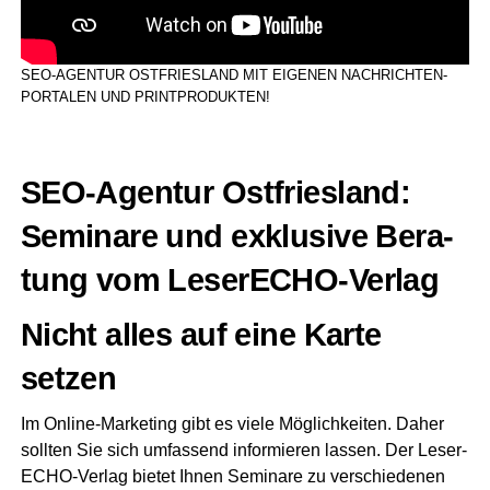
SEO-AGEN­TUR OST­FRIES­LAND MIT EIGE­NEN NACH­RICH­TEN­
POR­TA­LEN UND PRINTPRODUKTEN!
SEO-Agen­tur Ost­fries­land:
Semi­na­re und exklu­si­ve Bera­
tung vom LeserECHO-Verlag
Nicht alles auf eine Kar­te
setzen
Im Online-Mar­ke­ting gibt es vie­le Mög­lich­kei­ten. Daher
soll­ten Sie sich umfas­send infor­mie­ren las­sen. Der Lese­r­
ECHO-Ver­lag bie­tet Ihnen Semi­na­re zu ver­schie­de­nen