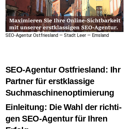
SEO-Agen­tur Ost­fries­land — Stadt Leer — Emsland
SEO-Agen­tur Ost­fries­land: Ihr
Part­ner für erst­klas­si­ge
Suchmaschinenoptimierung
Ein­lei­tung: Die Wahl der rich­ti­
gen SEO-Agen­tur für Ihren