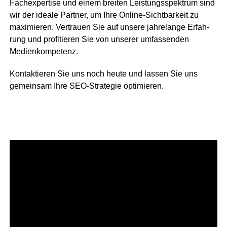
Fach­ex­per­ti­se und einem brei­ten Leis­tungs­spek­trum sind
wir der idea­le Part­ner, um Ihre Online-Sicht­bar­keit zu
maxi­mie­ren. Ver­trau­en Sie auf unse­re jah­re­lan­ge Erfah­
rung und pro­fi­tie­ren Sie von unse­rer umfas­sen­den
Medienkompetenz.
Kon­tak­tie­ren Sie uns noch heu­te und las­sen Sie uns
gemein­sam Ihre SEO-Stra­te­gie optimieren.