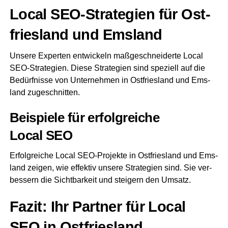
Local SEO-Stra­te­gien für Ost­
fries­land und Emsland
Unse­re Exper­ten ent­wi­ckeln maß­ge­schnei­der­te Local
SEO-Stra­te­gien. Die­se Stra­te­gien sind spe­zi­ell auf die
Bedürf­nis­se von Unter­neh­men in Ost­fries­land und Ems­
land zugeschnitten.
Bei­spie­le für erfolg­rei­che
Local SEO
Erfolg­rei­che Local SEO-Pro­jek­te in Ost­fries­land und Ems­
land zei­gen, wie effek­tiv unse­re Stra­te­gien sind. Sie ver­
bes­sern die Sicht­bar­keit und stei­gern den Umsatz.
Fazit: Ihr Part­ner für Local
SEO in Ostfriesland