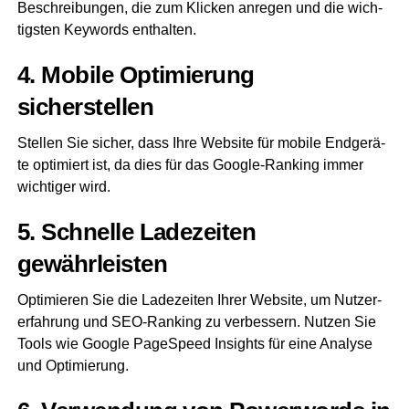
Beschrei­bun­gen, die zum Kli­cken anre­gen und die wich­
tigs­ten Key­words enthalten.
4. Mobi­le Opti­mie­rung
sicherstellen
Stel­len Sie sicher, dass Ihre Web­site für mobi­le End­ge­rä­
te opti­miert ist, da dies für das Goog­le-Ran­king immer
wich­ti­ger wird.
5. Schnel­le Lade­zei­ten
gewährleisten
Opti­mie­ren Sie die Lade­zei­ten Ihrer Web­site, um Nut­zer­
er­fah­rung und SEO-Ran­king zu ver­bes­sern. Nut­zen Sie
Tools wie Goog­le Page­Speed Insights für eine Ana­ly­se
und Optimierung.