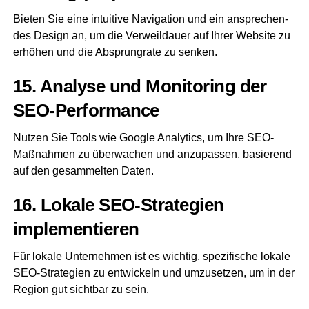
Bie­ten Sie eine intui­ti­ve Navi­ga­ti­on und ein anspre­chen­
des Design an, um die Ver­weil­dau­er auf Ihrer Web­site zu
erhö­hen und die Absprungra­te zu senken.
15. Ana­ly­se und Moni­to­ring der
SEO-Performance
Nut­zen Sie Tools wie Goog­le Ana­ly­tics, um Ihre SEO-
Maß­nah­men zu über­wa­chen und anzu­pas­sen, basie­rend
auf den gesam­mel­ten Daten.
16. Loka­le SEO-Stra­te­gien
implementieren
Für loka­le Unter­neh­men ist es wich­tig, spe­zi­fi­sche loka­le
SEO-Stra­te­gien zu ent­wi­ckeln und umzu­set­zen, um in der
Regi­on gut sicht­bar zu sein.