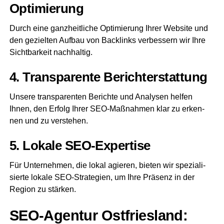
Optimierung
Durch eine ganz­heit­li­che Opti­mie­rung Ihrer Web­site und
den geziel­ten Auf­bau von Back­links ver­bes­sern wir Ihre
Sicht­bar­keit nachhaltig.
4. Trans­pa­ren­te Berichterstattung
Unse­re trans­pa­ren­ten Berich­te und Ana­ly­sen hel­fen
Ihnen, den Erfolg Ihrer SEO-Maß­nah­men klar zu erken­
nen und zu verstehen.
5. Loka­le SEO-Expertise
Für Unter­neh­men, die lokal agie­ren, bie­ten wir spe­zia­li­
sier­te loka­le SEO-Stra­te­gien, um Ihre Prä­senz in der
Regi­on zu stärken.
SEO-Agen­tur Ost­fries­land: