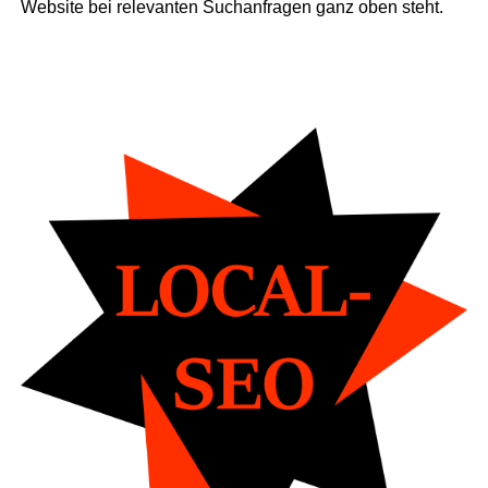
Web­site bei rele­van­ten Such­an­fra­gen ganz oben steht.