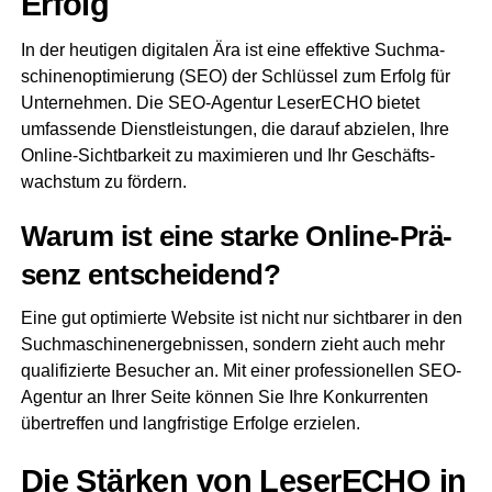
Erfolg
In der heu­ti­gen digi­ta­len Ära ist eine effek­ti­ve Such­ma­
schi­nen­op­ti­mie­rung (SEO) der Schlüs­sel zum Erfolg für
Unter­neh­men. Die SEO-Agen­tur Lese­r­ECHO bie­tet
umfas­sen­de Dienst­leis­tun­gen, die dar­auf abzie­len, Ihre
Online-Sicht­bar­keit zu maxi­mie­ren und Ihr Geschäfts­
wachs­tum zu fördern.
War­um ist eine star­ke Online-Prä­
senz entscheidend?
Eine gut opti­mier­te Web­site ist nicht nur sicht­ba­rer in den
Such­ma­schi­nen­er­geb­nis­sen, son­dern zieht auch mehr
qua­li­fi­zier­te Besu­cher an. Mit einer pro­fes­sio­nel­len SEO-
Agen­tur an Ihrer Sei­te kön­nen Sie Ihre Kon­kur­ren­ten
über­tref­fen und lang­fris­ti­ge Erfol­ge erzielen.
Die Stär­ken von Lese­r­ECHO in