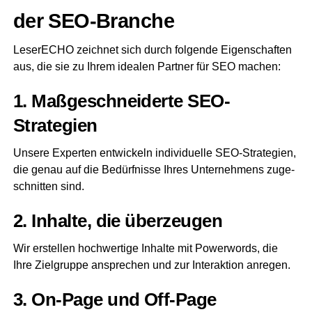
der SEO-Branche
Lese­r­ECHO zeich­net sich durch fol­gen­de Eigen­schaf­ten
aus, die sie zu Ihrem idea­len Part­ner für SEO machen:
1. Maß­ge­schnei­der­te SEO-
Strategien
Unse­re Exper­ten ent­wi­ckeln indi­vi­du­el­le SEO-Stra­te­gien,
die genau auf die Bedürf­nis­se Ihres Unter­neh­mens zuge­
schnit­ten sind.
2. Inhal­te, die überzeugen
Wir erstel­len hoch­wer­ti­ge Inhal­te mit Power­words, die
Ihre Ziel­grup­pe anspre­chen und zur Inter­ak­ti­on anregen.
3. On-Page und Off-Page