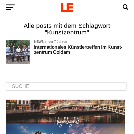
Alle posts mit dem Schlagwort
"Kunstzentrum"
NEWS
vor 7 Jahren
Inter­na­tio­na­les Künst­ler­tref­fen im Kunst­
zen­trum Coldam