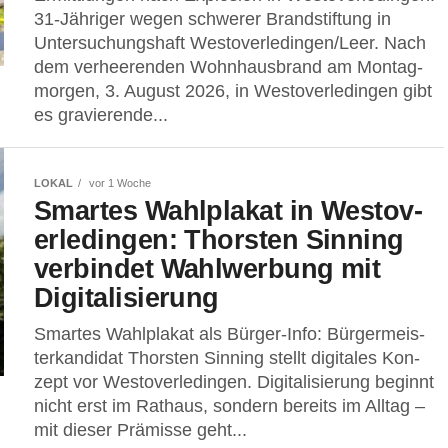
31-Jäh­ri­ger wegen schwe­rer Brand­stif­tung in
Untersuchungshaft Westoverledingen/Leer. Nach
dem ver­hee­ren­den Wohn­haus­brand am Mon­tag­
mor­gen, 3. August 2026, in Wes­t­ov­er­le­din­gen gibt
es gra­vie­ren­de...
LOKAL
vor 1 Woche
Smar­tes Wahl­pla­kat in Wes­t­ov­
er­le­din­gen: Thors­ten Sin­ning
ver­bin­det Wahl­wer­bung mit
Digitalisierung
Smar­tes Wahl­pla­kat als Bür­ger-Info: Bür­ger­meis­
ter­kan­di­dat Thors­ten Sin­ning stellt digi­ta­les Kon­
zept vor Wes­t­ov­er­le­din­gen. Digi­ta­li­sie­rung beginnt
nicht erst im Rat­haus, son­dern bereits im All­tag –
mit die­ser Prä­mis­se geht...