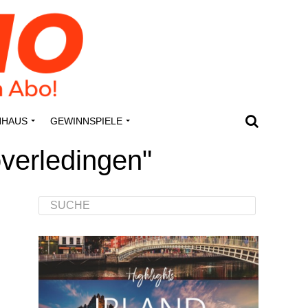
N­HAUS
GEWINN­SPIE­LE
verledingen"