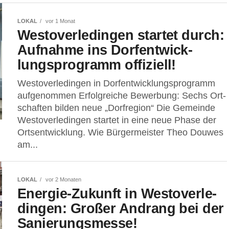
LOKAL
vor 1 Monat
Wes­t­ov­er­le­din­gen star­tet durch:
Auf­nah­me ins Dorf­ent­wick­
lungs­pro­gramm offiziell!
Wes­t­ov­er­le­din­gen in Dorf­ent­wick­lungs­pro­gramm
aufgenommen Erfolg­rei­che Bewer­bung: Sechs Ort­
schaf­ten bil­den neue „Dorf­re­gi­on“ Die Gemein­de
Wes­t­ov­er­le­din­gen star­tet in eine neue Pha­se der
Orts­ent­wick­lung. Wie Bür­ger­meis­ter Theo Dou­wes
am...
LOKAL
vor 2 Monaten
Ener­gie-Zukunft in Wes­t­ov­er­le­
din­gen: Gro­ßer Andrang bei der
Sanierungsmesse!