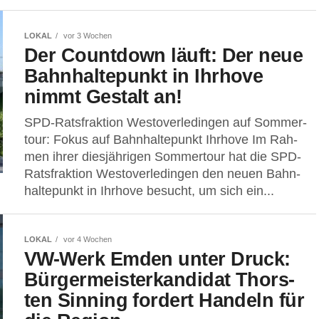
LOKAL
vor 3 Wochen
Der Count­down läuft: Der neue
Bahn­hal­te­punkt in Ihr­ho­ve
nimmt Gestalt an!
SPD-Rats­frak­ti­on Wes­t­ov­er­le­din­gen auf Som­mer­
tour: Fokus auf Bahn­hal­te­punkt Ihrhove Im Rah­
men ihrer dies­jäh­ri­gen Som­mer­tour hat die SPD-
Rats­frak­ti­on Wes­t­ov­er­le­din­gen den neu­en Bahn­
hal­te­punkt in Ihr­ho­ve besucht, um sich ein...
LOKAL
vor 4 Wochen
VW-Werk Emden unter Druck:
Bür­ger­meis­ter­kan­di­dat Thors­
ten Sin­ning for­dert Han­deln für