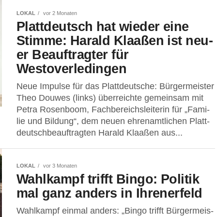
LOKAL
vor 2 Monaten
Platt­deutsch hat wie­der eine
Stim­me: Harald Klaa­ßen ist neu­
er Beauf­trag­ter für
Westoverledingen
Neue Impul­se für das Platt­deut­sche: Bür­ger­meis­ter
Theo Dou­wes (links) über­reich­te gemein­sam mit
Petra Rosen­boom, Fach­be­reichs­lei­te­rin für „Fami­
lie und Bil­dung“, dem neu­en ehren­amt­li­chen Platt­
deutsch­be­auf­trag­ten Harald Klaa­ßen aus...
LOKAL
vor 3 Monaten
Wahl­kampf trifft Bin­go: Poli­tik
mal ganz anders in Ihrenerfeld
Wahl­kampf ein­mal anders: „Bin­go trifft Bür­ger­meis­