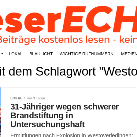
LOKAL
BLAU­LICHT
WICH­TI­GE RUFNUMMERN
MEDI­E
mit dem Schlagwort "Westo
LOKAL
vor 3 Tagen
31-Jäh­ri­ger wegen schwe­rer
Brand­stif­tung in
Untersuchungshaft
Ermitt­lun­gen nach Explo­si­on in Wes­t­ov­er­le­din­gen: