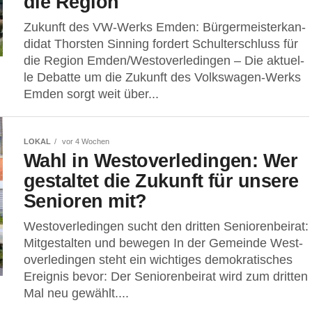
die Region
Zukunft des VW-Werks Emden: Bür­ger­meis­ter­kan­
di­dat Thors­ten Sin­ning for­dert Schul­ter­schluss für
die Region Emden/Westoverledingen – Die aktu­el­
le Debat­te um die Zukunft des Volks­wa­gen-Werks
Emden sorgt weit über...
LOKAL
vor 4 Wochen
Wahl in Wes­t­ov­er­le­din­gen: Wer
gestal­tet die Zukunft für unse­re
Senio­ren mit?
Wes­t­ov­er­le­din­gen sucht den drit­ten Senio­ren­bei­rat:
Mit­ge­stal­ten und bewegen In der Gemein­de Wes­t­
ov­er­le­din­gen steht ein wich­ti­ges demo­kra­ti­sches
Ereig­nis bevor: Der Senio­ren­bei­rat wird zum drit­ten
Mal neu gewählt....