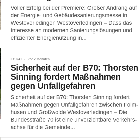
Vol­ler Erfolg bei der Pre­mie­re: Gro­ßer Andrang auf
der Ener­gie- und Gebäu­de­sa­nie­rungs­mes­se in
Westoverledingen Wes­t­ov­er­le­din­gen – Dass das
Inter­es­se an moder­nen Sanie­rungs­lö­sun­gen und
effi­zi­en­ter Ener­gie­nut­zung in...
LOKAL
vor 2 Monaten
Sicher­heit auf der B70: Thors­ten
Sin­ning for­dert Maß­nah­men
gegen Unfallgefahren
Sicher­heit auf der B70: Thors­ten Sin­ning for­dert
Maß­nah­men gegen Unfall­ge­fah­ren zwi­schen Folm­
husen und Großwolde Wes­t­ov­er­le­din­gen – Die
Bun­des­stra­ße 70 ist eine unver­zicht­ba­re Ver­kehrs­
ach­se für die Gemein­de...