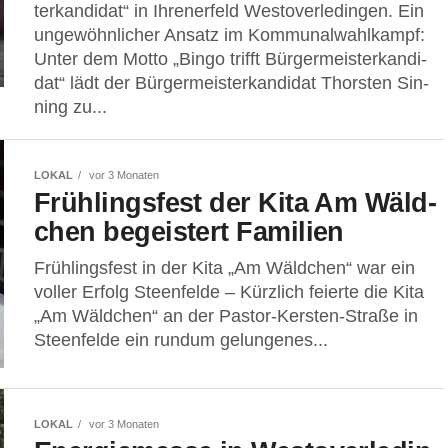
ter­kan­di­dat“ in Ihrenerfeld Wes­t­ov­er­le­din­gen. Ein
unge­wöhn­li­cher Ansatz im Kom­mu­nal­wahl­kampf:
Unter dem Mot­to „Bin­go trifft Bür­ger­meis­ter­kan­di­
dat“ lädt der Bür­ger­meis­ter­kan­di­dat Thors­ten Sin­
ning zu...
LOKAL
vor 3 Monaten
Früh­lings­fest der Kita Am Wäld­
chen begeis­tert Familien
Früh­lings­fest in der Kita „Am Wäld­chen“ war ein
vol­ler Erfolg Steen­fel­de – Kürz­lich fei­er­te die Kita
„Am Wäld­chen“ an der Pas­tor-Kers­ten-Stra­ße in
Steen­fel­de ein rund­um gelun­ge­nes...
LOKAL
vor 3 Monaten