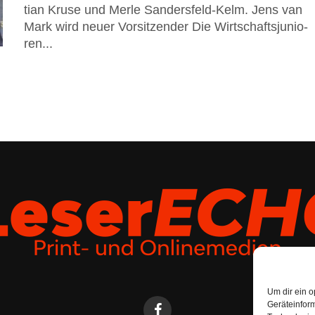
ti­an Kru­se und Mer­le Sandersfeld-Kelm. Jens van
Mark wird neu­er Vorsitzender Die Wirt­schafts­ju­nio­
ren...
Um dir ein o
Geräteinfor