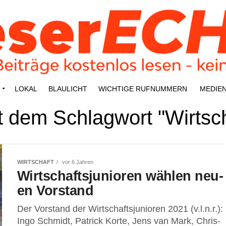
LOKAL
BLAU­LICHT
WICH­TI­GE RUFNUMMERN
MEDI­E
it dem Schlagwort "Wirtsch
WIRTSCHAFT
vor 6 Jahren
Wirt­schafts­ju­nio­ren wäh­len neu­
en Vorstand
Der Vor­stand der Wirt­schafts­ju­nio­ren 2021 (v.l.n.r.):
Ingo Schmidt, Patrick Kor­te, Jens van Mark, Chris­