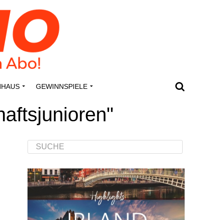
N­HAUS
GEWINN­SPIE­LE
aftsjunioren"