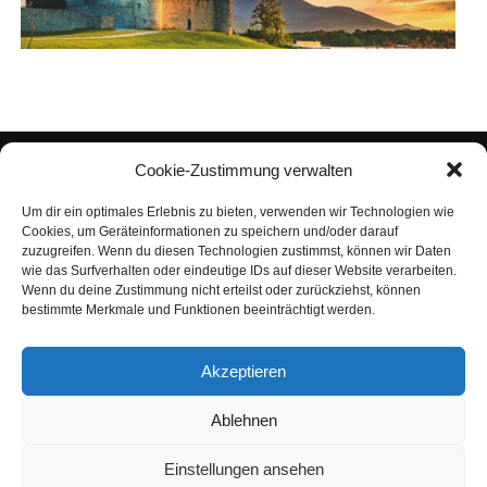
Cookie-Zustimmung verwalten
Um dir ein optimales Erlebnis zu bieten, verwenden wir Technologien wie
Cookies, um Geräteinformationen zu speichern und/oder darauf
zuzugreifen. Wenn du diesen Technologien zustimmst, können wir Daten
wie das Surfverhalten oder eindeutige IDs auf dieser Website verarbeiten.
Wenn du deine Zustimmung nicht erteilst oder zurückziehst, können
bestimmte Merkmale und Funktionen beeinträchtigt werden.
IMPRES­SUM
DATEN­SCHUTZ
NUT­ZUNGS­BE­DIN­GUN­GEN
Akzeptieren
ONLINE-ZEI­­TUNG
MEDI­EN­HAUS
Ablehnen
COO­KIE-RICH­T­­LI­­NIE (EU)
AGB
Einstellungen ansehen