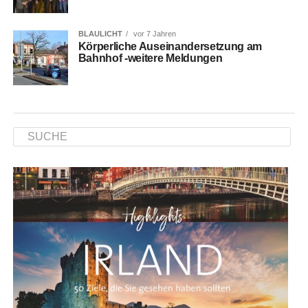
BLAULICHT
vor 7 Jahren
Kör­per­li­che Aus­ein­an­der­set­zung am
Bahn­hof ‑wei­te­re Meldungen