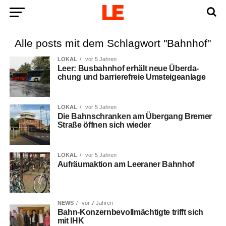
Alle posts mit dem Schlagwort "Bahnhof"
LOKAL
vor 5 Jahren
Leer: Bus­bahn­hof erhält neue Über­da­
chung und bar­rie­re­freie Umsteigeanlage
LOKAL
vor 5 Jahren
Die Bahn­schran­ken am Über­gang Bre­mer
Stra­ße öff­nen sich wieder
LOKAL
vor 5 Jahren
Auf­räum­ak­ti­on am Leera­ner Bahnhof
NEWS
vor 7 Jahren
Bahn-Kon­zern­be­voll­mäch­tig­te trifft sich
mit IHK