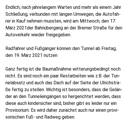
End­lich, nach jah­re­lan­gem War­ten und mehr als einem Jahr
Schlie­ßung, ver­bun­den mit lan­gen Umwe­gen, die Auto­fah­
rer in Kauf neh­men muss­ten, wird am Mitt­woch, den 17.
März 2021der Bahn­über­gang an der Bre­mer Stra­ße für den
Auto­ver­kehr wie­der freigegeben.
Rad­fah­rer und Fuß­gän­ger kön­nen den Tun­nel ab Frei­tag,
den 19. März 2021 nutzen
Ganz fer­tig ist die Bau­maß­nah­me wit­te­rungs­be­dingt noch
nicht. Es sind noch ein paar Rest­ar­bei­ten wie z.B. der Tun­
nel­ab­satz und auch das Dach auf der Sei­te der Ulrich­stra­
ße fer­tig zu stel­len. Wich­tig ist beson­ders, dass die Gelän­
der an den Tun­nel­ein­gän­gen so her­ge­rich­tet wer­den, dass
die­se auch kin­der­si­cher sind, bis­her gibt es lei­der nur ein
Pro­vi­so­ri­um. Es wird daher zunächst auch nur einen pro­vi­
so­ri­schen Fuß- und Rad­weg geben.