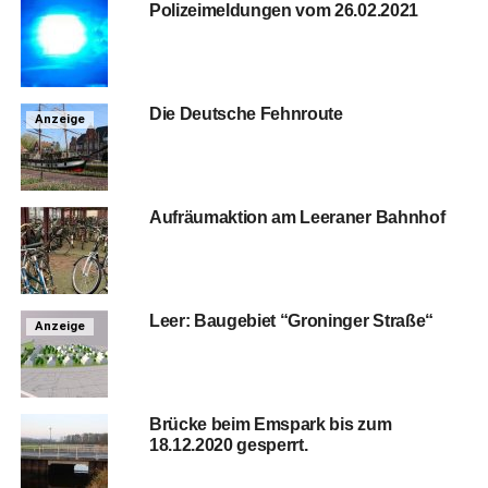
Poli­zei­mel­dun­gen vom 26.02.2021
Die Deut­sche Fehnroute
Anzeige
Auf­räum­ak­ti­on am Leera­ner Bahnhof
Leer: Bau­ge­biet “Gro­nin­ger Straße“
Anzeige
Brü­cke beim Ems­park bis zum
18.12.2020 gesperrt.