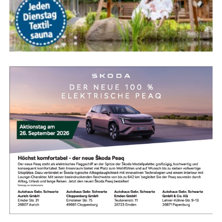
Vor der Lan­dung wird das Ban­ner über einer Rasen­flä­che
aus­ge­klinkt und abge­wor­fen.
Der Flug ist für den Zeit­raum von
15:00 Uhr bis 18:00 Uhr
ange­setzt, Start und Lan­dung erfol­gen am Flug­platz Nüt­
ter­moor.
© Bild: PICOFLY Luftwerbung
Anzeige