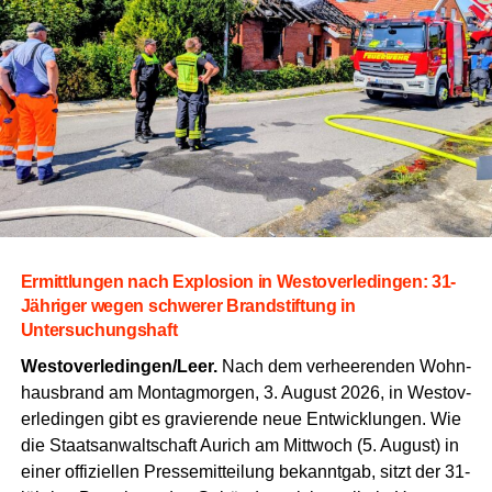
Ermitt­lun­gen nach Explo­si­on in Wes­t­ov­er­le­din­gen: 31-
Jäh­ri­ger wegen schwe­rer Brand­stif­tung in
Untersuchungshaft
Westoverledingen/Leer.
Nach dem ver­hee­ren­den Wohn­
haus­brand am Mon­tag­mor­gen, 3. August 2026, in Wes­t­ov­
er­le­din­gen gibt es gra­vie­ren­de neue Ent­wick­lun­gen. Wie
die Staats­an­walt­schaft Aurich am Mitt­woch (5. August) in
einer offi­zi­el­len Pres­se­mit­tei­lung bekannt­gab, sitzt der 31-