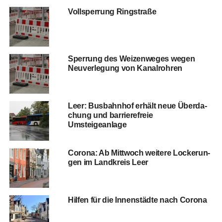
Voll­sper­rung Ringstraße
Sper­rung des Wei­zen­we­ges wegen
Neu­ver­le­gung von Kanalrohren
Leer: Bus­bahn­hof erhält neue Über­da­
chung und bar­rie­re­freie
Umsteigeanlage
Coro­na: Ab Mitt­woch wei­te­re Locke­run­
gen im Land­kreis Leer
Hil­fen für die Innen­städ­te nach Corona