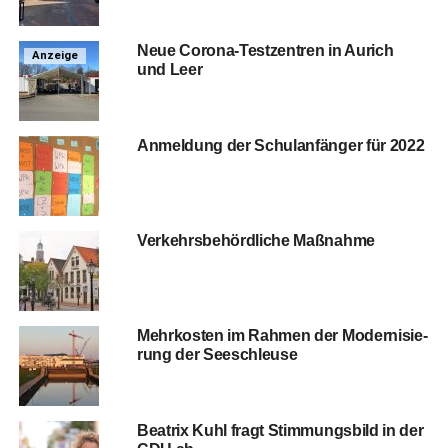
Neue Coro­na-Test­zen­tren in Aurich
Anzeige
und Leer
Anmel­dung der Schul­an­fän­ger für 2022
Ver­kehrs­be­hörd­li­che Maßnahme
Mehr­kos­ten im Rah­men der Moder­ni­sie­
rung der Seeschleuse
Bea­trix Kuhl fragt Stim­mungs­bild in der