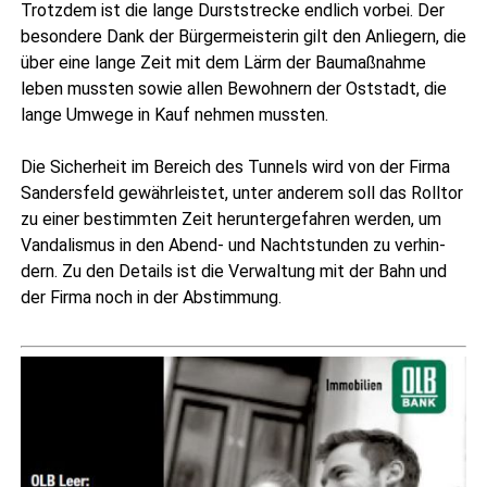
Trotz­dem ist die lan­ge Durst­stre­cke end­lich vor­bei. Der
beson­de­re Dank der Bür­ger­meis­te­rin gilt den Anlie­gern, die
über eine lan­ge Zeit mit dem Lärm der Bau­maß­nah­me
leben muss­ten sowie allen Bewoh­nern der Ost­stadt, die
lan­ge Umwe­ge in Kauf neh­men mussten.
Die Sicher­heit im Bereich des Tun­nels wird von der Fir­ma
San­ders­feld gewähr­leis­tet, unter ande­rem soll das Roll­tor
zu einer bestimm­ten Zeit her­un­ter­ge­fah­ren wer­den, um
Van­da­lis­mus in den Abend- und Nacht­stun­den zu ver­hin­
dern. Zu den Details ist die Ver­wal­tung mit der Bahn und
der Fir­ma noch in der Abstimmung.