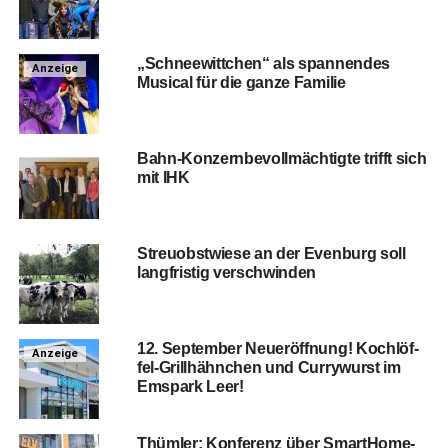
„Schnee­witt­chen“ als span­nen­des
Anzeige
Musi­cal für die gan­ze Familie
Bahn-Kon­zern­be­voll­mäch­tig­te trifft sich
mit IHK
Streu­obst­wie­se an der Even­burg soll
lang­fris­tig verschwinden
12. Sep­tem­ber Neu­eröff­nung! Koch­löf­
Anzeige
fel-Grill­hähn­chen und Cur­ry­wurst im
Ems­park Leer!
Thüm­ler: Kon­fe­renz über SmartHome-