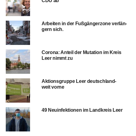
CDU ab
Arbei­ten in der Fuß­gän­ger­zo­ne ver­län­
gern sich.
Coro­na: Anteil der Muta­ti­on im Kreis
Leer nimmt zu
Akti­ons­grup­pe Leer deutsch­land­
weit vorne
49 Neu­in­fek­tio­nen im Land­kreis Leer