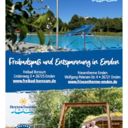
(Hin­weis der Redak­ti­on / Hin­ter­grund zur
Pressemitteilung)
Für Inter­es­sier­te gab das Team um den Kan­di­da­ten noch
ein tech­ni­sches Detail mit auf den Weg: Auf den Fotos
der Akti­on sind seit­lich der Stan­ge spe­zi­el­le Rol­len zu
erken­nen. Die­se die­nen dazu, das Ban­ner beim Start im
Schlepp zu zie­hen. Da die unte­re Rol­le schwe­rer ist, rich­
tet sich das Ban­ner wäh­rend des Flugs auto­ma­tisch auf.