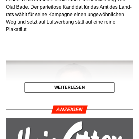
Olaf Bade. Der par­tei­lo­se Kan­di­dat für das Amt des Land­
rats wählt für sei­ne Kam­pa­gne einen unge­wöhn­li­chen
Weg und setzt auf Luft­wer­bung statt auf eine rei­ne
Plakatflut.
Immer infor­miert mit „Wir Leera­ner“ & dem
LeserECHO-Portal!
Wis­sen, was in der Regi­on los ist? Die Face­
book-Sei­te
„Wir Leera­ner“
und das digi­ta­le
Nach­rich­ten­por­tal
„Lese­r­ECHO“
lie­fern Ihnen
alle wich­ti­gen Neu­ig­kei­ten, Ver­an­stal­tungs­tipps
und Geschich­ten direkt aus der Heimat.
WEITERLESEN
Das Bes­te: Unser Ange­bot ist
voll­stän­dig kos­
ten­los und kommt ganz ohne Abo­kos­ten
aus!
ANZEI­GEN