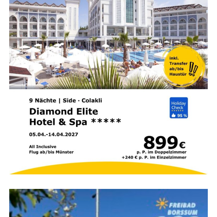
Bade fasst sei­nen Ansatz zusam­men: „Wahl­kampf braucht
Sicht­bar­keit, aber das muss nicht zwangs­läu­fig bedeu­ten,
mög­lichst vie­le Pla­ka­te im öffent­li­chen Raum auf­zu­hän­
gen. Ich möch­te zei­gen, dass auch neue Wege mög­lich
sind: sicht­bar, res­sour­cen­scho­nend und pas­send zu
einem weit­läu­fi­gen Land­kreis mit vie­len klei­nen Orten und
Gehöften.“
Hin­ter den Kulis­sen: Wie funk­tio­
niert der Bannerschlepp?