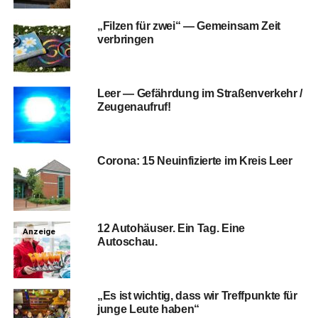
„Fil­zen für zwei“ — Gemein­sam Zeit
verbringen
Leer — Gefähr­dung im Stra­ßen­ver­kehr /
Zeugenaufruf!
Coro­na: 15 Neu­in­fi­zier­te im Kreis Leer
12 Auto­häu­ser. Ein Tag. Eine
Anzeige
Autoschau.
„Es ist wich­tig, dass wir Treff­punk­te für
jun­ge Leu­te haben“