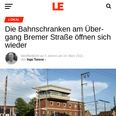
LOKAL
Die Bahn­schran­ken am Über­
gang Bre­mer Stra­ße öff­nen sich
wieder
Veröffentlicht
vor 5 Jahren
am
16. März 2021
Von
Ingo Tonsor -