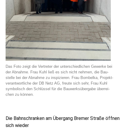
Das Foto zeigt die Ver­tre­ter der unter­schied­li­chen Gewer­ke bei
der Abnah­me. Frau Kuhl ließ es sich nicht neh­men, die Bau­
stel­le bei der Abnah­me zu inspi­zie­ren. Frau Bom­bel­ka, Pro­jekt­
ver­ant­wort­li­che der DB Netz AG, freu­te sich sehr, Frau Kuhl
sym­bo­lisch den Schlüs­sel für die Bau­werks­über­ga­be über­rei­
chen zu können.
Die Bahn­schran­ken am Über­gang Bre­mer Stra­ße öff­nen
sich wieder