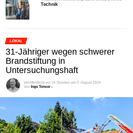
Technik
LOKAL
31-Jäh­ri­ger wegen schwe­rer
Brand­stif­tung in
Untersuchungshaft
Veröffentlicht
vor 16 Stunden
am
5. August 2026
Von
Ingo Tonsor -