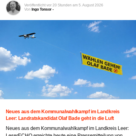
schützt sei­ne Inno­va­ti­on vor Nachahmern.
Veröffentlicht
vor 20 Stunden
am
5. August 2026
Von
Ingo Tonsor -
Neu­es aus dem Kom­mu­nal­wahl­kampf im Land­kreis
Leer: Land­rats­kan­di­dat Olaf Bade geht in die Luft
Neu­es aus dem Kom­mu­nal­wahl­kampf im Land­kreis Leer:
Lese­r­ECHO erreich­te heu­te eine Pres­se­mit­tei­lung von