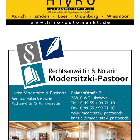
UPDATE: Wohn­haus­brand in Ihr­ho­ve – Ursa­che
unklar, Lüde­weg vor­sorg­lich gesperrt!
Nach dem Groß­ein­satz der Feu­er­weh­ren im Lüde­weg
liegt nun die offi­zi­el­le Mel­dung der Poli­zei Leer/Emden