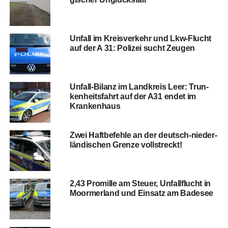
Unfall im Kreis­ver­kehr und Lkw-Flucht
auf der A 31: Poli­zei sucht Zeugen
Unfall-Bilanz im Land­kreis Leer: Trun­
ken­heits­fahrt auf der A31 endet im
Krankenhaus
Zwei Haft­be­feh­le an der deutsch-nie­der­
län­di­schen Gren­ze vollstreckt!
2,43 Pro­mil­le am Steu­er, Unfall­flucht in
Moorm­er­land und Ein­satz am Badesee