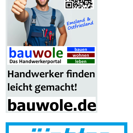
Grup­pen­fo­to vor der Brand­si­mu­la­ti­ons­an­la­ge in Leer:
(v. l.) Alwin Stamm, Spar­ten­lei­ter der Kreis­feu­er­wehr Leer,
Sascha Jöhnk („Brand­stif­ter“) von der Fir­ma Blaul & Sei­
fert GmbH aus Gan­der­ke­see , Land­rat Mat­thi­as Groo­te
sowie zwei Teil­neh­mer der Heiß­aus­bil­dung
unter vol­ler