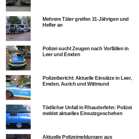
Meh­re­re Täter grei­fen 31-Jäh­ri­gen und
Hel­fer an
Poli­zei sucht Zeu­gen nach Vor­fäl­len in
Leer und Emden
Poli­zei­be­richt: Aktu­el­le Ein­sät­ze in Leer,
Emden, Aurich und Wittmund
Töd­li­cher Unfall in Rhau­der­fehn: Poli­zei
mel­det aktu­el­les Einsatzgeschehen
Aktu­el­le Poli­zei­mel­dun­gen aus