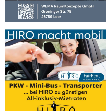
sich heu­te oft schwe­lend, pro­du­zie­ren gif­ti­ge Gase und
kön­nen beim Öff­nen von Türen explo­si­ons­ar­tig durch­zün­
den. Sol­che Sze­na­ri­en stel­len höchs­te Anfor­de­run­gen an
Tak­tik, Team­ar­beit und das rich­ti­ge Vorgehen.
mehr lesen — Hier klicken
Anzeige