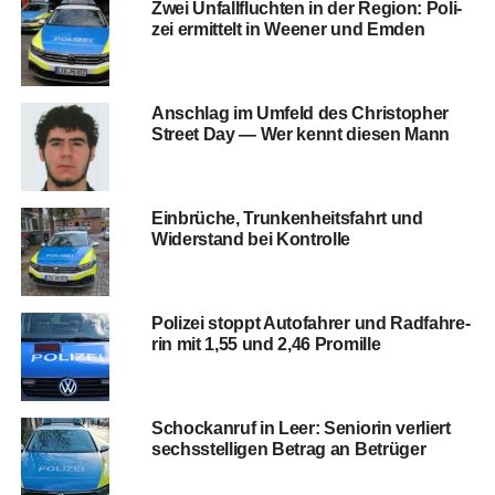
Zwei Unfall­fluch­ten in der Regi­on: Poli­
zei ermit­telt in Wee­ner und Emden
Anschlag im Umfeld des Chris­to­pher
Street Day — Wer kennt die­sen Mann
Ein­brü­che, Trun­ken­heits­fahrt und
Wider­stand bei Kontrolle
Poli­zei stoppt Auto­fah­rer und Rad­fah­re­
rin mit 1,55 und 2,46 Promille
Schock­an­ruf in Leer: Senio­rin ver­liert
sechs­stel­li­gen Betrag an Betrüger