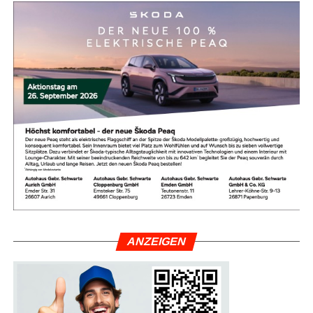
War­um die Heiß­aus­bil­dung so
wich­tig ist
ANZEI­GEN