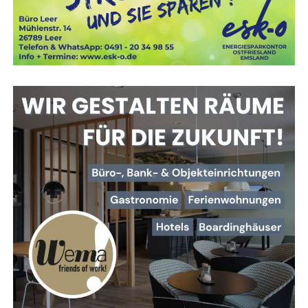
Neue Her­aus­for­de­run­gen für
Atemschutzgeräteträger
Vie­les hat sich für Feu­er­wehr­leu­te im Atem­schutz­ein­satz
ver­än­dert. Moder­ne Ein­satz­klei­dung schützt deut­lich bes­
ser als frü­her, ver­mit­telt aber manch­mal eine trü­ge­ri­sche
Sicher­heit. Denn die Beklei­dung hält zwar gro­ße Hit­ze
zunächst ab – dringt die­se aber durch, kann es für den
Trä­ger lebens­ge­fähr­lich wer­den. Des­halb ist es wich­tig,
dass Feu­er­wehr­leu­te die Gren­zen ihrer Schutz­aus­rüs­tung
in einem siche­ren Umfeld kennenlernen.
Hin­zu kommt: Durch moder­ne Bau­wei­sen und Mate­ria­li­en
hat sich das Brand­ver­hal­ten ver­än­dert. Brän­de ent­wi­ckeln