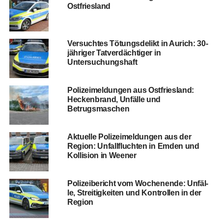
Ostfriesland
Ver­such­tes Tötungs­de­likt in Aurich: 30-
jäh­ri­ger Tat­ver­däch­ti­ger in
Untersuchungshaft
Poli­zei­mel­dun­gen aus Ost­fries­land:
Hecken­brand, Unfäl­le und
Betrugsmaschen
Aktu­el­le Poli­zei­mel­dun­gen aus der
Regi­on: Unfall­fluch­ten in Emden und
Kol­li­si­on in Weener
Poli­zei­be­richt vom Wochen­en­de: Unfäl­
le, Strei­tig­kei­ten und Kon­trol­len in der
Region