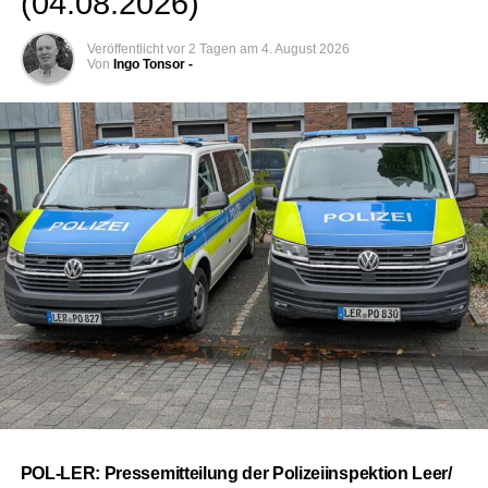
(04.08.2026)
Veröffentlicht
vor 2 Tagen
am
4. August 2026
Von
Ingo Tonsor -
POL-LER: Pres­se­mit­tei­lung der Poli­zei­in­spek­ti­on Leer/