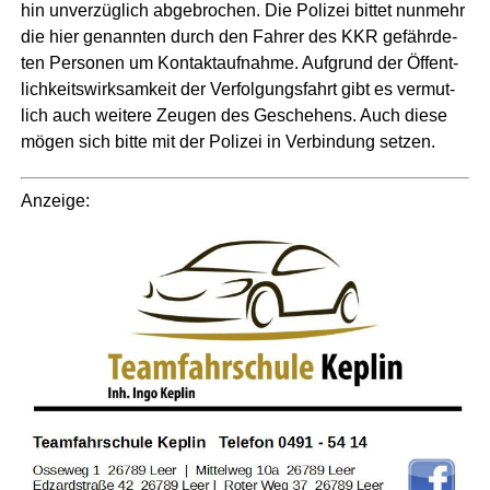
hin unver­züg­lich abge­bro­chen. Die Poli­zei bit­tet nun­mehr
die hier genann­ten durch den Fah­rer des KKR gefähr­de­
ten Per­so­nen um Kon­takt­auf­nah­me. Auf­grund der Öffent­
lich­keits­wirk­sam­keit der Ver­fol­gungs­fahrt gibt es ver­mut­
lich auch wei­te­re Zeu­gen des Gesche­hens. Auch die­se
mögen sich bit­te mit der Poli­zei in Ver­bin­dung setzen.
Anzei­ge: