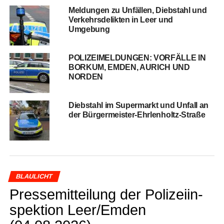
Mel­dun­gen zu Unfäl­len, Dieb­stahl und
Ver­kehrs­de­lik­ten in Leer und
Umgebung
POLIZEIMELDUNGEN: VORFÄLLE IN
BORKUM, EMDEN, AURICH UND
NORDEN
Dieb­stahl im Super­markt und Unfall an
der Bürgermeister-Ehrlenholtz-Straße
BLAULICHT
Pres­se­mit­tei­lung der Poli­zei­in­
spek­ti­on Leer/Emden