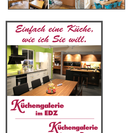
vor:
Gegen 09:15 Uhr brach das Feu­er aus bis­lang unge­klär­
ter Ursa­che aus. Glück im Unglück: Der 31-jäh­ri­ge
Bewoh­ner befand sich zum Brand­aus­bruch nicht im
Gebäu­de. Auch wei­te­re Per­so­nen wur­den im Haus nicht
angetroffen.
Ach­tung Ver­kehrs­teil­neh­mer:
Der Lüde­weg ist im
betrof­fe­nen Bereich aktu­ell vor­sorg­lich gesperrt! Es
besteht die Gefahr, dass der Gie­bel des beschä­dig­ten
Hau­ses auf die Fahr­bahn stürzt.
Der ent­stan­de­ne Sach­scha­den wird von der Poli­zei vor­
läu­fig im unte­ren sechs­stel­li­gen Bereich geschätzt. Die
Ermitt­lun­gen zur Ursa­che laufen.