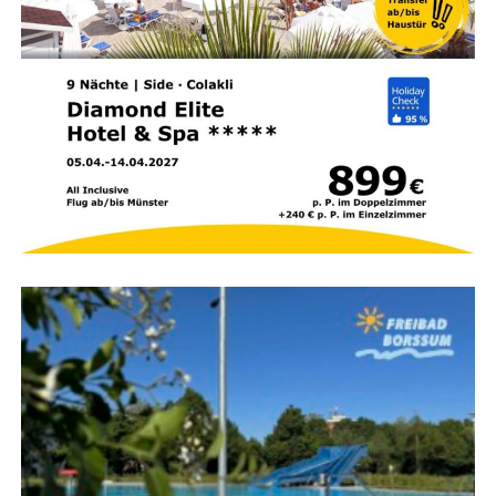
Meh­re­re Atem­schutz­trupps durch­su­chen das Gebäu­de
nach ver­miss­ten Per­so­nen und brin­gen die­se in Sicher­
heit. Die Ret­tung von Men­schen hat dabei immer Vor­rang
vor der eigent­li­chen Brandbekämpfung.
Brand­be­kämp­fung läuft
parallel
Wäh­rend die ers­ten Trupps im Gebäu­de nach Per­so­nen
suchen, bau­en wei­te­re Ein­satz­kräf­te die Was­ser­ver­sor­
gung auf. Das Feu­er wird gleich­zei­tig im Innen- und
Außen­an­griff bekämpft, um den Brand mög­lichst schnell
unter Kon­trol­le zu brin­gen und ein Über­grei­fen auf
benach­bar­te Gebäu­de zu verhindern.
Höchs­te Kon­zen­tra­ti­on im
Einsatz