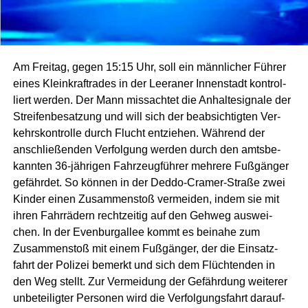
Am Frei­tag, gegen 15:15 Uhr, soll ein männ­li­cher Füh­rer
eines Klein­kraft­ra­des in der Leera­ner Innen­stadt kon­trol­
liert wer­den. Der Mann miss­ach­tet die Anhal­te­si­gna­le der
Strei­fen­be­sat­zung und will sich der beab­sich­tig­ten Ver­
kehrs­kon­trol­le durch Flucht ent­zie­hen. Wäh­rend der
anschlie­ßen­den Ver­fol­gung wer­den durch den amts­be­
kann­ten 36-jäh­ri­gen Fahr­zeug­füh­rer meh­re­re Fuß­gän­ger
gefähr­det. So kön­nen in der Ded­do-Cra­mer-Stra­ße zwei
Kin­der einen Zusam­men­stoß ver­mei­den, indem sie mit
ihren Fahr­rä­dern recht­zei­tig auf den Geh­weg aus­wei­
chen. In der Even­bur­g­al­lee kommt es bei­na­he zum
Zusam­men­stoß mit einem Fuß­gän­ger, der die Ein­satz­
fahrt der Poli­zei bemerkt und sich dem Flüch­ten­den in
den Weg stellt. Zur Ver­mei­dung der Gefähr­dung wei­te­rer
unbe­tei­lig­ter Per­so­nen wird die Ver­fol­gungs­fahrt dar­auf­