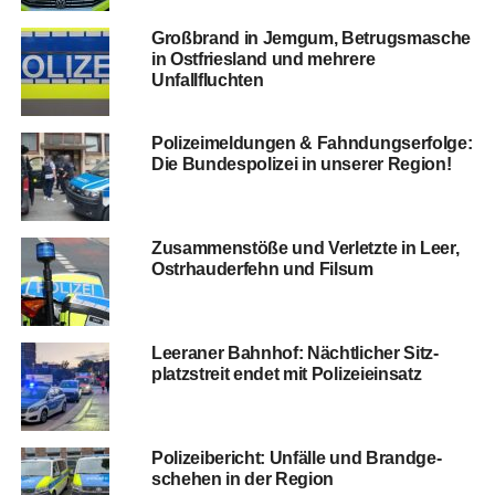
Groß­brand in Jem­gum, Betrugs­ma­sche
in Ost­fries­land und meh­re­re
Unfallfluchten
Poli­zei­mel­dun­gen & Fahn­dungs­er­fol­ge:
Die Bun­des­po­li­zei in unse­rer Region!
Zusam­men­stö­ße und Ver­letz­te in Leer,
Ost­rhau­der­fehn und Filsum
Leera­ner Bahn­hof: Nächt­li­cher Sitz­
platz­streit endet mit Polizeieinsatz
Poli­zei­be­richt: Unfäl­le und Brand­ge­
sche­hen in der Region