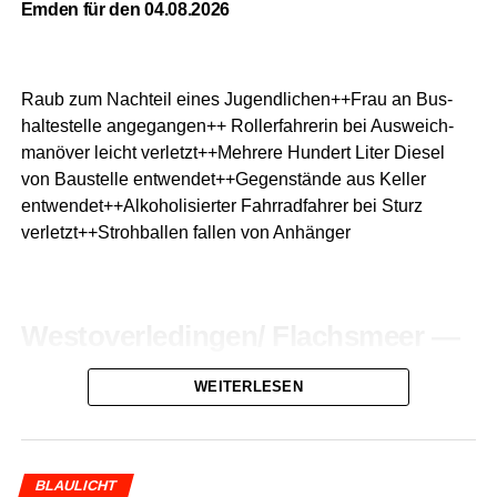
Emden für den 04.08.2026
Raub zum Nach­teil eines Jugendlichen++Frau an Bus­
hal­te­stel­le ange­gan­gen++ Rol­ler­fah­re­rin bei Aus­weich­
ma­nö­ver leicht verletzt++Mehrere Hun­dert Liter Die­sel
von Bau­stel­le entwendet++Gegenstände aus Kel­ler
entwendet++Alkoholisierter Fahr­rad­fah­rer bei Sturz
verletzt++Strohballen fal­len von Anhänger
Westoverledingen/ Flachs­meer —
Raub zum Nach­teil eines
WEITERLESEN
Jugendlichen
Am 02.08.2026 kam es gegen 20:50 Uhr in der Stra­ße “Zu
den Plät­zen” zu einer Raub­tat. Der Tat­ort befand sich auf
BLAULICHT