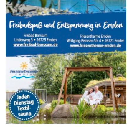
Ein Woh­nungs- oder Gebäu­de­brand mit Men­schen­le­ben
in Gefahr gehört zu den anspruchs­volls­ten Ein­sät­zen der
Feu­er­wehr. Jeder Hand­griff muss sit­zen, denn oft ent­
schei­den weni­ge Minu­ten über Leben und Tod. Des­halb
trai­nie­ren die Feu­er­weh­ren sol­che Ein­satz­la­gen regel­mä­
ßig, damit im Ernst­fall jeder Trupp sei­ne Auf­ga­ben sicher
und rou­ti­niert aus­füh­ren kann.