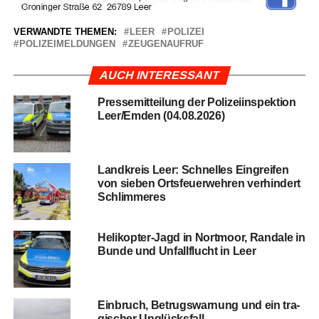
VERWANDTE THEMEN:
LEER
POLIZEI
POLIZEIMELDUNGEN
ZEUGENAUFRUF
AUCH INTERESSANT
Pres­se­mit­tei­lung der Poli­zei­in­spek­ti­on
Leer/Emden (04.08.2026)
Land­kreis Leer: Schnel­les Ein­grei­fen
von sie­ben Orts­feu­er­weh­ren ver­hin­dert
Schlimmeres
Heli­ko­pter-Jagd in Nort­moor, Ran­da­le in
Bun­de und Unfall­flucht in Leer
Ein­bruch, Betrugs­war­nung und ein tra­
gi­scher Unglücksfall