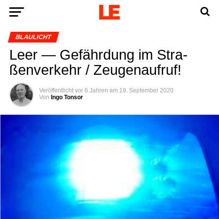
BLAULICHT
Leer — Gefähr­dung im Stra­
ßen­ver­kehr / Zeugenaufruf!
Veröffentlicht
vor 6 Jahren
am
19. September 2020
Von
Ingo Tonsor