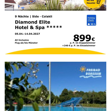
Sprach­an­ge­bot:
Wer­den die Akti­vi­tä­ten im Kids-
Club auch auf Deutsch oder mehr­spra­chig
angeboten?
Strand­si­cher­heit:
Fällt der Strand seicht ab und
sind aus­ge­bil­de­te Ret­tungs­schwim­mer vor Ort?
Medi­zi­ni­sche Ver­sor­gung:
Wie schnell ist im Not­
fall der nächs­te Arzt oder ein Kran­ken­haus
erreichbar?
Zim­mer­aus­stat­tung:
Bie­tet das Hotel geräu­mi­ge
Fami­li­en­zim­mer mit Baby­aus­stat­tung (Git­ter­bett,
Baby­phon, Wasserkocher)?
Kuli­na­rik:
Ste­hen meh­re­re À‑la-car­te-Restau­rants
zur Ver­fü­gung, um kuli­na­ri­sche Abwechs­lung zum