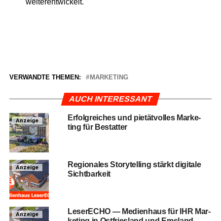
weiterentwickelt.
VERWANDTE THEMEN:
MARKETING
AUCH INTERESSANT
Erfolg­rei­ches und pie­tät­vol­les Mar­ke­
Anzeige
ting für Bestatter
Regio­na­les Sto­rytel­ling stärkt digi­ta­le
Anzeige
Sichtbarkeit
Lese­r­ECHO — Medi­en­haus für IHR Mar­
Anzeige
ke­ting in Ost­fries­land und Emsland