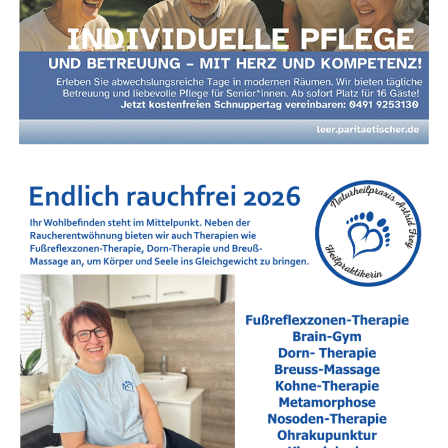
werk aus Queen-Klas­si­kern – vol­ler Gla­mour, Chö­
Anzeige
re und legen­dä­rer Rock-Oper-Momen­te. Eine
Hom­mage an eine der größ­ten Bands aller Zei­ten
– mit dem Anspruch, dem Ori­gi­nal­ge­fühl so nah
wie mög­lich zu kommen.
Tickets & Vorverkauf
Der Vor­ver­kauf star­tet zeitnah.
Star­ke Part­ner an Bord
Unter­stützt wird das Fes­ti­val von star­ken Part­nern aus der
Region:
Alli­anz Bohl­mann, Möbel­haus Berg­enthal, DÜRING
Immo­bi­li­en, Kru­se Moden, Men­gers am Markt sowie
TUI Rei­se­Cen­ter Bohlmann.
Medi­en­part­ner:
Lese­r­ECHO-Ver­lag und die
Face­book­