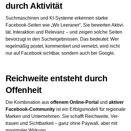
durch Aktivität
Such­ma­schi­nen und KI‑Systeme erken­nen star­ke
Facebook‑Seiten wie „Wir Leera­ner“. Sie bewer­ten Akti­vi­
tät, Inter­ak­ti­on und Rele­vanz – und zei­gen sol­che Sei­ten
bevor­zugt in den Such­ergeb­nis­sen. Das bedeu­tet: Wer
regel­mä­ßig pos­tet, kom­men­tiert und ver­netzt, wird nicht
nur auf Face­book sicht­bar, son­dern auch bei Google.
Reich­wei­te ent­steht durch
Offenheit
Die Kom­bi­na­ti­on aus
offe­nem Online‑Portal
und
akti­ver
Facebook‑Community
ist ein Erfolgs­mo­dell für regio­na­le
Mar­ken und Unter­neh­men. Sie schafft Reich­wei­te, Ver­
trau­en und Sicht­bar­keit – ganz ohne Pay­wall, aber mit
maxi­ma­ler Wirkung.