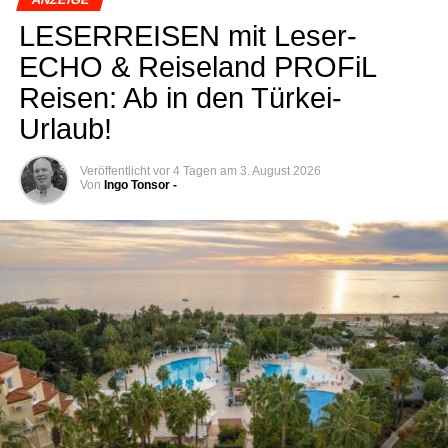
LESERREISEN mit Lese­r­
ECHO & Rei­se­land PRO­FiL
Rei­sen: Ab in den Türkei-
Urlaub!
Veröffentlicht
vor 4 Tagen
am
3. August 2026
Von
Ingo Tonsor -