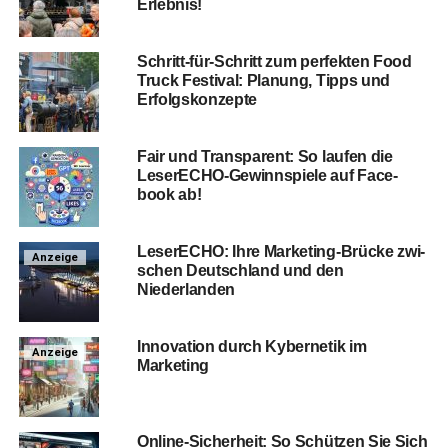
Erlebnis!
Schritt-für-Schritt zum per­fek­ten Food
Truck Fes­ti­val: Pla­nung, Tipps und
Erfolgskonzepte
Fair und Trans­pa­rent: So lau­fen die
Lese­r­ECHO-Gewinn­spie­le auf Face­
book ab!
Lese­r­ECHO: Ihre Mar­ke­ting-Brü­cke zwi­
Anzeige
schen Deutsch­land und den
Niederlanden
Inno­va­ti­on durch Kyber­ne­tik im
Anzeige
Marketing
Online-Sicher­heit: So Schüt­zen Sie Sich