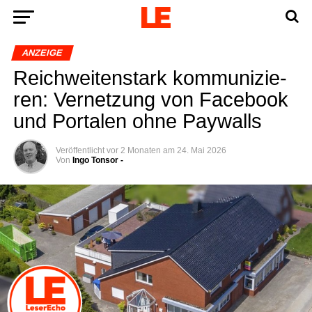
ANZEIGE
Reich­wei­ten­stark kom­mu­ni­zie­
ren: Ver­net­zung von Face­book
und Por­ta­len ohne Paywalls
Veröffentlicht
vor 2 Monaten
am
24. Mai 2026
Von
Ingo Tonsor -