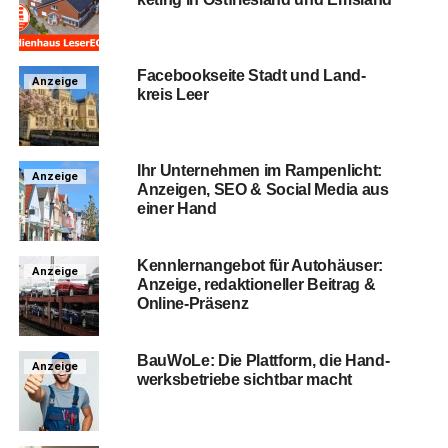
Face­book­sei­te Stadt und Land­
Anzeige
kreis Leer
Ihr Unter­neh­men im Ram­pen­licht:
Anzeige
Anzei­gen, SEO & Social Media aus
einer Hand
Kenn­lern­an­ge­bot für Auto­häu­ser:
Anzeige
Anzei­ge, redak­tio­nel­ler Bei­trag &
Online-Präsenz
Bau­Wo­Le: Die Platt­form, die Hand­
Anzeige
werks­be­trie­be sicht­bar macht