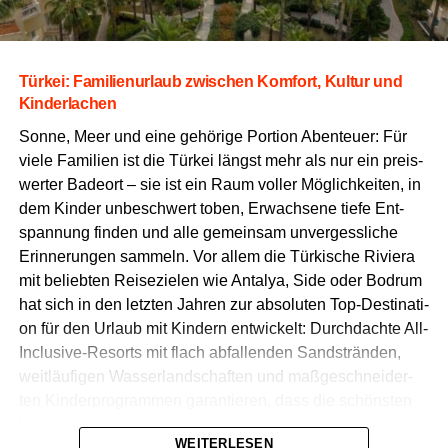
Tür­kei: Fami­li­en­ur­laub zwi­schen Kom­fort, Kul­tur und
Kinderlachen
Son­ne, Meer und eine gehö­ri­ge Por­ti­on Aben­teu­er: Für
vie­le Fami­li­en ist die Tür­kei längst mehr als nur ein preis­
wer­ter Bade­ort – sie ist ein Raum vol­ler Mög­lich­kei­ten, in
dem Kin­der unbe­schwert toben, Erwach­se­ne tie­fe Ent­
span­nung fin­den und alle gemein­sam unver­gess­li­che
Erin­ne­run­gen sam­meln. Vor allem die Tür­ki­sche Rivie­ra
mit belieb­ten Rei­se­zie­len wie Anta­lya, Side oder Bodrum
hat sich in den letz­ten Jah­ren zur abso­lu­ten Top-Desti­na­ti­
on für den Urlaub mit Kin­dern ent­wi­ckelt: Durch­dach­te All-
Inclu­si­ve-Resorts mit flach abfal­len­den Sand­strän­den,
weit­läu­fi­gen Was­ser­land­schaf­ten und maß­ge­schnei­der­
ten Kin­der­pro­gram­men garan­tie­ren, dass die schöns­ten
Wochen des Jah­res für Groß und Klein zum vol­len Erfolg
WEITERLESEN