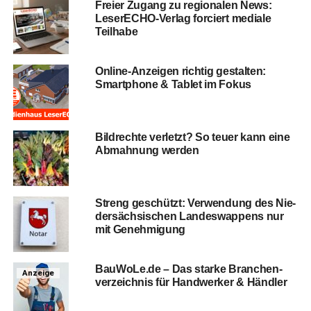
Frei­er Zugang zu regio­na­len News:
Lese­r­ECHO-Ver­lag for­ciert media­le
Teilhabe
Online-Anzei­gen rich­tig gestal­ten:
Smart­phone & Tablet im Fokus
Bild­rech­te ver­letzt? So teu­er kann eine
Abmah­nung werden
Streng geschützt: Ver­wen­dung des Nie­
der­säch­si­schen Lan­des­wap­pens nur
mit Genehmigung
BauWoLe.de – Das star­ke Bran­chen­
Anzeige
ver­zeich­nis für Hand­wer­ker & Händler