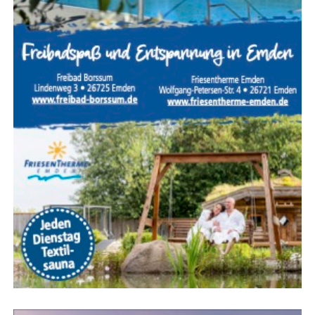
Buf­fet zu bieten?
Wäh­rend All-Inclu­si­ve extrem prak­tisch ist, schwankt die
Qua­li­tät der Buf­fets von Haus zu Haus. Wer mit Säug­lin­
gen oder Klein­kin­dern reist, soll­te zudem gezielt nach
ruhig gele­ge­nen Zim­mern mit zusätz­li­chen Rück­zugs­
mög­lich­kei­ten fragen.
Sicher­heit, Ser­vice und exzel­len­tes
Preis-Leistungs-Verhältnis
Die Tür­kei punk­tet im inter­na­tio­na­len Ver­gleich unver­än­
dert mit einem her­aus­ra­gen­den Preis-Leis­tungs-Ver­hält­
nis. Selbst hoch­klas­si­ge 5‑S­ter­ne-Resorts mit umfang­rei­
chem Ser­vice­an­ge­bot sind oft deut­lich güns­ti­ger als ver­
gleich­ba­re Anla­gen in ande­ren Mit­tel­meer­re­gio­nen.
Attrak­ti­ve Früh­bu­cher-Rabat­te und spe­zi­ell kal­ku­lier­te
Fami­li­en-Paket­prei­se machen die Ange­bo­te zusätz­lich