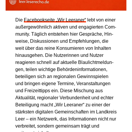
Die
Face­book­sei­te „Wir Leera­ner“
lebt von einer
außer­ge­wöhn­lich akti­ven und enga­gier­ten Com­
mu­ni­ty. Täg­lich ent­ste­hen hier Gesprä­che, Hin­
wei­se, Dis­kus­sio­nen und Emp­feh­lun­gen, die
weit über das rei­ne Kon­su­mie­ren von Inhal­ten
hin­aus­ge­hen. Die Nut­ze­rin­nen und Nut­zer
reagie­ren schnell auf aktu­el­le Blau­licht­mel­dun­
gen, tei­len wich­ti­ge Behör­den­in­for­ma­tio­nen,
betei­li­gen sich an regio­na­len Gewinn­spie­len
und brin­gen eige­ne Ter­mi­ne, Ver­an­stal­tun­gen
und Frei­zeit­tipps ein. Die­se Mischung aus
Aktua­li­tät, regio­na­ler Ver­bun­den­heit und ech­ter
Betei­li­gung macht „Wir Leera­ner“ zu einer der
stärks­ten digi­ta­len Gemein­schaf­ten im Land­kreis
Leer – ein Netz­werk, das Infor­ma­tio­nen nicht nur
ver­brei­tet, son­dern gemein­sam trägt und