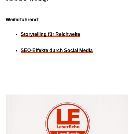
Wei­ter­füh­rend:
Sto­rytel­ling für Reichweite
SEO‑Effekte durch Social Media