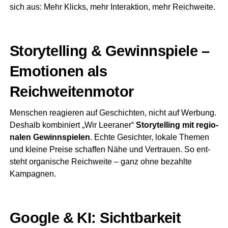
sich aus: Mehr Klicks, mehr Inter­ak­ti­on, mehr Reichweite.
Sto­rytel­ling & Gewinn­spie­le –
Emo­tio­nen als
Reichweitenmotor
Men­schen reagie­ren auf Geschich­ten, nicht auf Wer­bung.
Des­halb kom­bi­niert „Wir Leera­ner“
Sto­rytel­ling mit regio­
na­len Gewinn­spie­len
. Ech­te Gesich­ter, loka­le The­men
und klei­ne Prei­se schaf­fen Nähe und Ver­trau­en. So ent­
steht orga­ni­sche Reich­wei­te – ganz ohne bezahl­te
Kampagnen.
Goog­le & KI: Sicht­bar­keit