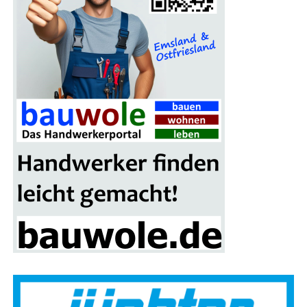
voll unver­gess­li­cher Momen­te nichts im Wege.
Tipp zur Buchung: Nut­zen Sie per­
sön­li­che Bera­tung vor Ort
Gibt es Unsi­cher­hei­ten, wel­ches Resort oder wel­che
Regi­on am bes­ten passt? Erfah­re­ne Rei­se-Exper­ten
unter­stüt­zen ger­ne bei der Aus­wahl. Die Pro­fis von
Rei­se­
land PRO­FiL Rei­sen
ken­nen die bes­ten Fami­li­en­ho­tels
per­sön­lich und bera­ten indi­vi­du­ell zu kin­der­freund­li­chen
Anla­gen, opti­ma­len Flug­zei­ten und fle­xi­blen
Tarifoptionen.
Besu­chen Sie die Rei­se-Exper­ten vor Ort in den
Filialen:
Emden
|
Aurich
|
Nor­den