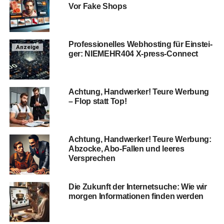
Vor Fake Shops
Pro­fes­sio­nel­les Web­hos­ting für Ein­stei­
Anzeige
ger: NIEMEHR404 X‑press-Con­nect
Ach­tung, Hand­wer­ker! Teu­re Wer­bung
– Flop statt Top!
Ach­tung, Hand­wer­ker! Teu­re Wer­bung:
Abzo­cke, Abo-Fal­len und lee­res
Versprechen
Die Zukunft der Inter­net­su­che: Wie wir
mor­gen Infor­ma­tio­nen fin­den werden