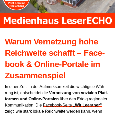
War­um Ver­net­zung hohe
Reich­wei­te schafft – Face­
book & Online‑Portale im
Zusammenspiel
In einer Zeit, in der Auf­merk­sam­keit die wich­tigs­te Wäh­
rung ist, ent­schei­det die
Ver­net­zung von sozia­len Platt­
for­men und Online‑Portalen
über den Erfolg regio­na­ler
Kom­mu­ni­ka­ti­on. Die
Facebook‑Seite
„Wir Leera­ner“
zeigt, wie stark loka­le Reich­wei­te wer­den kann, wenn