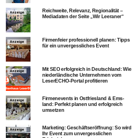
Reich­wei­te, Rele­vanz, Regio­na­li­tät –
Anzeige
Media­da­ten der Sei­te „Wir Leeraner“
Fir­men­fei­er pro­fes­sio­nell pla­nen: Tipps
Anzeige
für ein unver­gess­li­ches Event
Mit SEO erfolg­reich in Deutsch­land: Wie
Anzeige
nie­der­län­di­sche Unter­neh­men vom
Lese­r­ECHO-Por­tal profitieren
Fir­men­events in Ost­fries­land & Ems­
Anzeige
land: Per­fekt pla­nen und erfolg­reich
umsetzen
Mar­ke­ting: Geschäfts­er­öff­nung: So wird
Anzeige
Ihr Event zum unver­gess­li­chen