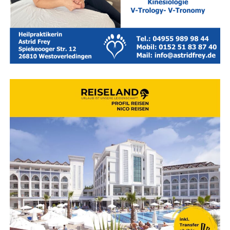
sei­te „Wir Leera­ner“
.
Rei­se­land — Ihr Rei­se­bü­ro für Ost­frie­sand — Leer — Aurich
— Emden
Wor­auf bei der Buchung geach­tet
wer­den sollte
Nicht jedes Hotel, das sich mit dem Sie­gel „fami­li­en­
freund­lich“ schmückt, hält in der Pra­xis alle Ver­spre­chen.
Ein genau­er Blick auf die Aus­stat­tungs­de­tails lohnt sich
daher vor der Entscheidung:
Kin­der­be­treu­ung:
Gibt es qua­li­fi­zier­te Betreu­ung
in alters­ge­recht auf­ge­teil­ten Gruppen?