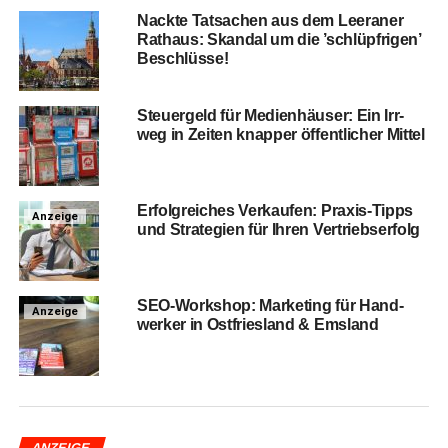
Nack­te Tat­sa­chen aus dem Leera­ner
Rat­haus: Skan­dal um die ’schlüpf­ri­gen’
Beschlüsse!
Steu­er­geld für Medi­en­häu­ser: Ein Irr­
weg in Zei­ten knap­per öffent­li­cher Mittel
Erfolg­rei­ches Ver­kau­fen: Pra­xis-Tipps
Anzeige
und Stra­te­gien für Ihren Vertriebserfolg
SEO-Work­shop: Mar­ke­ting für Hand­
Anzeige
wer­ker in Ost­fries­land & Emsland
ANZEIGE