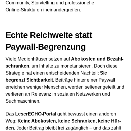
Com­mu­ni­ty, Sto­rytel­ling und pro­fes­sio­nel­le
Online‑Strukturen ineinandergreifen.
Ech­te Reich­wei­te statt
Paywall‑Begrenzung
Vie­le Medi­en­häu­ser set­zen auf
Abo­kos­ten und Bezahl­
schran­ken
, um Inhal­te zu mone­ta­ri­sie­ren. Doch die­se
Stra­te­gie hat einen ent­schei­den­den Nach­teil:
Sie
begrenzt Sicht­bar­keit.
Bei­trä­ge hin­ter einer Pay­wall
errei­chen weni­ger Men­schen, wer­den sel­te­ner geteilt und
ver­lie­ren an Rele­vanz in sozia­len Netz­wer­ken und
Suchmaschinen.
Das
LeserECHO‑Portal
geht bewusst einen ande­ren
Weg:
Kei­ne Abo­kos­ten, kei­ne Schran­ken, kei­ne Hür­
den.
Jeder Bei­trag bleibt frei zugäng­lich – und das zahlt