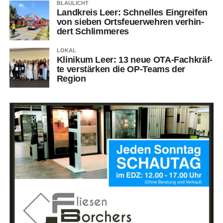
BLAULICHT
Land­kreis Leer: Schnel­les Ein­grei­fen
von sie­ben Orts­feu­er­weh­ren ver­hin­
dert Schlimmeres
LOKAL
Kli­ni­kum Leer: 13 neue OTA-Fach­kräf­
te ver­stär­ken die OP-Teams der
Region