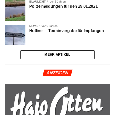
BLAULICHT
vor 6 Jahren
Poli­zei­mel­dun­gen für den 29.01.2021
NEWS
vor 6 Jahren
Hot­line — Ter­min­ver­ga­be für Impfungen
MEHR ARTIKEL
ANZEI­GEN