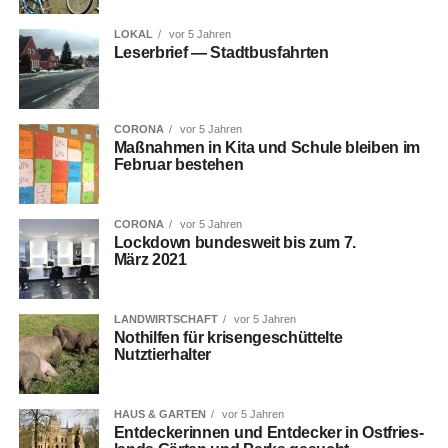
LOKAL
vor 5 Jahren
Leser­brief — Stadtbusfahrten
CORONA
vor 5 Jahren
Maß­nah­men in Kita und Schu­le blei­ben im
Febru­ar bestehen
CORONA
vor 5 Jahren
Lock­down bun­des­weit bis zum 7.
März 2021
LANDWIRTSCHAFT
vor 5 Jahren
Not­hil­fen für kri­sen­ge­schüt­tel­te
Nutztierhalter
HAUS & GARTEN
vor 5 Jahren
Ent­de­cke­rin­nen und Ent­de­cker in Ost­fries­