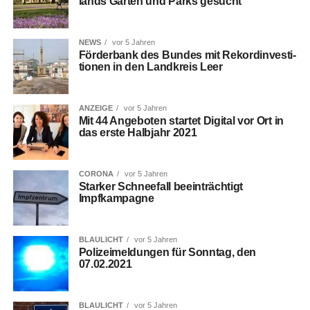
lands Gär­ten und Parks gesucht
NEWS
vor 5 Jahren
För­der­bank des Bun­des mit Rekord­in­ves­ti­
tio­nen in den Land­kreis Leer
ANZEIGE
vor 5 Jahren
Mit 44 Ange­bo­ten star­tet Digi­tal vor Ort in
das ers­te Halb­jahr 2021
CORONA
vor 5 Jahren
Star­ker Schnee­fall beein­träch­tigt
Impfkampagne
BLAULICHT
vor 5 Jahren
Poli­zei­mel­dun­gen für Sonn­tag, den
07.02.2021
BLAULICHT
vor 5 Jahren