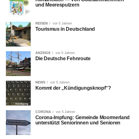
und Meeresputzern
REISEN
vor 5 Jahren
Tou­ris­mus in Deutschland
ANZEIGE
vor 5 Jahren
Die Deut­sche Fehnroute
NEWS
vor 5 Jahren
Kommt der „Kün­di­gungs­knopf“?
CORONA
vor 5 Jahren
Coro­na-Imp­fung: Gemein­de Moorm­er­land
unter­stützt Senio­rin­nen und Senioren