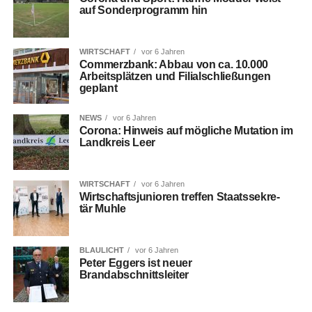
auf Son­der­pro­gramm hin
WIRTSCHAFT
vor 6 Jahren
Com­merz­bank: Abbau von ca. 10.000
Arbeits­plät­zen und Fili­al­schlie­ßun­gen
geplant
NEWS
vor 6 Jahren
Coro­na: Hin­weis auf mög­li­che Muta­ti­on im
Land­kreis Leer
WIRTSCHAFT
vor 6 Jahren
Wirt­schafts­ju­nio­ren tref­fen Staats­se­kre­
tär Muhle
BLAULICHT
vor 6 Jahren
Peter Eggers ist neu­er
Brandabschnittsleiter