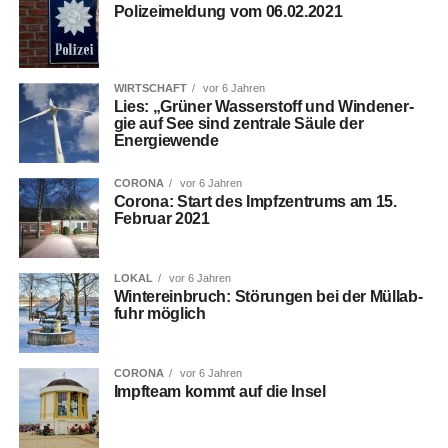
Poli­zei­mel­dung vom 06.02.2021
WIRTSCHAFT
vor 6 Jahren
Lies: „Grü­ner Was­ser­stoff und Wind­ener­
gie auf See sind zen­tra­le Säu­le der
Energiewende
CORONA
vor 6 Jahren
Coro­na: Start des Impf­zen­trums am 15.
Febru­ar 2021
LOKAL
vor 6 Jahren
Win­ter­ein­bruch: Stö­run­gen bei der Müll­ab­
fuhr möglich
CORONA
vor 6 Jahren
Impf­team kommt auf die Insel