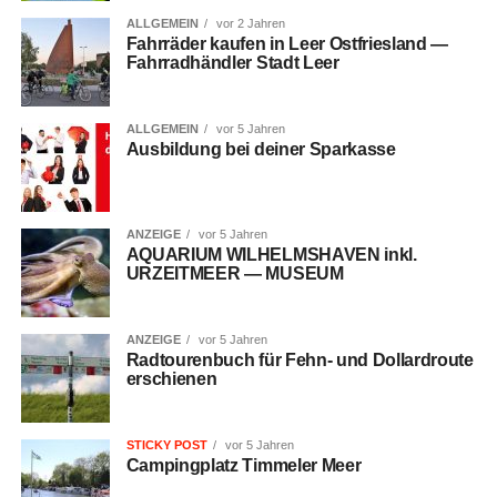
ALLGEMEIN
vor 2 Jahren
Fahr­rä­der kau­fen in Leer Ost­fries­land —
Fahr­rad­händ­ler Stadt Leer
ALLGEMEIN
vor 5 Jahren
Aus­bil­dung bei dei­ner Sparkasse
ANZEIGE
vor 5 Jahren
AQUARIUM WILHELMSHAVEN inkl.
URZEITMEER — MUSEUM
ANZEIGE
vor 5 Jahren
Rad­tou­ren­buch für Fehn- und Dol­lard­rou­te
erschienen
STICKY POST
vor 5 Jahren
Cam­ping­platz Tim­me­l­er Meer