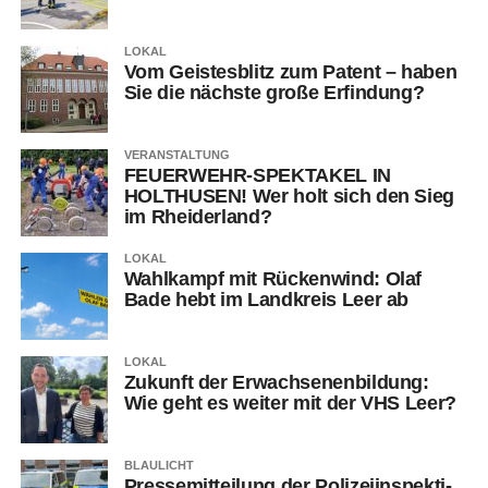
LOKAL
Vom Geis­tes­blitz zum Patent – haben
Sie die nächs­te gro­ße Erfindung?
VERANSTALTUNG
FEUERWEHR-SPEKTAKEL IN
HOLTHUSEN! Wer holt sich den Sieg
im Rheiderland?
LOKAL
Wahl­kampf mit Rücken­wind: Olaf
Bade hebt im Land­kreis Leer ab
LOKAL
Zukunft der Erwach­se­nen­bil­dung:
Wie geht es wei­ter mit der VHS Leer?
BLAULICHT
Pres­se­mit­tei­lung der Poli­zei­in­spek­ti­