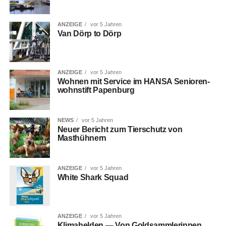
ANZEIGE
vor 5 Jahren
Van Dörp to Dörp
ANZEIGE
vor 5 Jahren
Woh­nen mit Ser­vice im HANSA Senio­ren­
wohn­stift Papenburg
NEWS
vor 5 Jahren
Neu­er Bericht zum Tier­schutz von
Masthühnern
ANZEIGE
vor 5 Jahren
White Shark Squad
ANZEIGE
vor 5 Jahren
Kli­ma­hel­den — Von Gold­samm­le­rin­nen