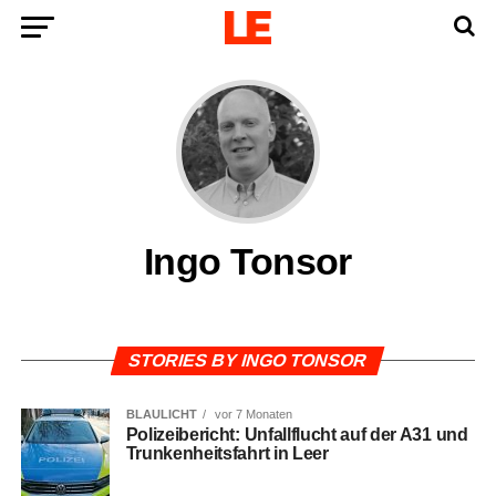
Ingo Tonsor
STORIES BY INGO TONSOR
BLAULICHT
vor 7 Monaten
Poli­zei­be­richt: Unfall­flucht auf der A31 und
Trun­ken­heits­fahrt in Leer