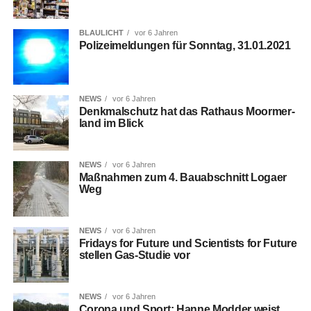
BLAULICHT
vor 6 Jahren
Poli­zei­mel­dun­gen für Sonn­tag, 31.01.2021
NEWS
vor 6 Jahren
Denk­mal­schutz hat das Rat­haus Moorm­er­
land im Blick
NEWS
vor 6 Jahren
Maß­nah­men zum 4. Bau­ab­schnitt Logaer
Weg
NEWS
vor 6 Jahren
Fri­days for Future und Sci­en­tists for Future
stel­len Gas-Stu­die vor
NEWS
vor 6 Jahren
Coro­na und Sport: Han­ne Mod­der weist