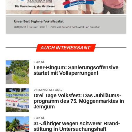
AUCH INTER­ES­SANT:
LOKAL
Leer-Bin­gum: Sanie­rungs­of­fen­si­ve
star­tet mit Vollsperrungen!
VERANSTALTUNG
Drei Tage Volks­fest: Das Jubi­lä­ums­
pro­gramm des 75. Müg­gen­mark­tes in
Jemgum
LOKAL
31-Jäh­ri­ger wegen schwe­rer Brand­
stif­tung in Untersuchungshaft