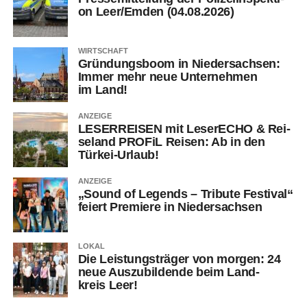
on Leer/Emden (04.08.2026)
WIRTSCHAFT
Grün­dungs­boom in Nie­der­sach­sen:
Immer mehr neue Unter­neh­men
im Land!
ANZEIGE
LESERREISEN mit Lese­r­ECHO & Rei­
se­land PRO­FiL Rei­sen: Ab in den
Türkei-Urlaub!
ANZEIGE
„Sound of Legends – Tri­bu­te Fes­ti­val“
fei­ert Pre­mie­re in Niedersachsen
LOKAL
Die Leis­tungs­trä­ger von mor­gen: 24
neue Aus­zu­bil­den­de beim Land­
kreis Leer!