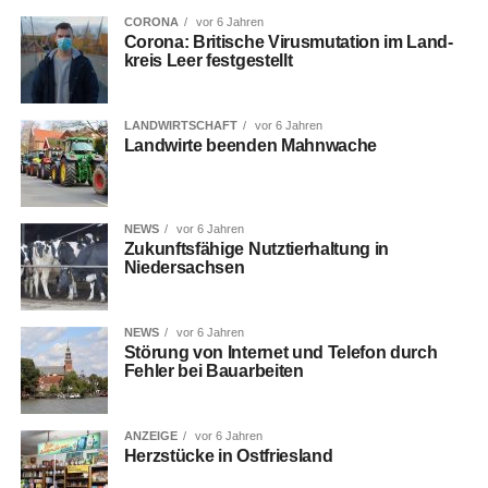
CORONA
vor 6 Jahren
Coro­na: Bri­ti­sche Virus­mu­ta­ti­on im Land­
kreis Leer festgestellt
LANDWIRTSCHAFT
vor 6 Jahren
Land­wir­te been­den Mahnwache
NEWS
vor 6 Jahren
Zukunfts­fä­hi­ge Nutz­tier­hal­tung in
Niedersachsen
NEWS
vor 6 Jahren
Stö­rung von Inter­net und Tele­fon durch
Feh­ler bei Bauarbeiten
ANZEIGE
vor 6 Jahren
Herz­stü­cke in Ostfriesland