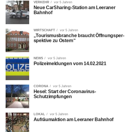
VERKEHR
vor 5 Jahren
Neue Car­Sha­ring-Sta­ti­on am Leera­ner
Bahnhof
WIRTSCHAFT
vor 5 Jahren
„Tou­ris­mus­bran­che braucht Öff­nungs­per­
spek­ti­ve zu Ostern“
NEWS
vor 5 Jahren
Poli­zei­mel­dun­gen vom 14.02.2021
CORONA
vor 5 Jahren
Hesel: Start der Coronavirus-
Schutzimpfungen
LOKAL
vor 5 Jahren
Auf­räum­ak­ti­on am Leera­ner Bahnhof