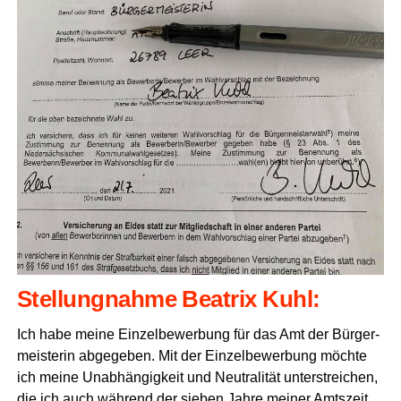
Stel­lung­nah­me Bea­trix Kuhl:
Ich habe mei­ne Ein­zel­be­wer­bung für das Amt der Bür­ger­
meis­te­rin abge­ge­ben. Mit der Ein­zel­be­wer­bung möch­te
ich mei­ne Unab­hän­gig­keit und Neu­tra­li­tät unter­strei­chen,
die ich auch wäh­rend der sie­ben Jah­re mei­ner Amts­zeit