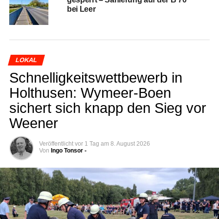
bei Leer
LOKAL
Schnel­lig­keits­wett­be­werb in
Hol­thusen: Wymeer-Boen
sichert sich knapp den Sieg vor
Weener
Veröffentlicht
vor 1 Tag
am
8. August 2026
Von
Ingo Tonsor -