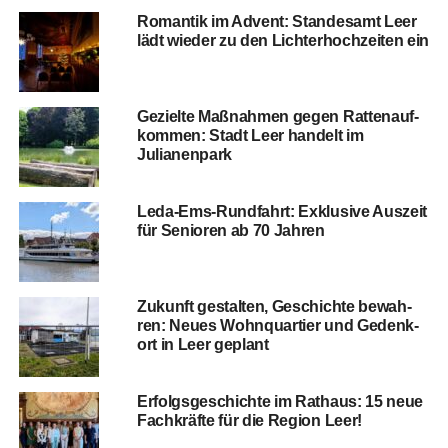
Roman­tik im Advent: Stan­des­amt Leer
lädt wie­der zu den Lich­ter­hoch­zei­ten ein
Geziel­te Maß­nah­men gegen Rat­ten­auf­
kom­men: Stadt Leer han­delt im
Julianenpark
Leda-Ems-Rund­fahrt: Exklu­si­ve Aus­zeit
für Senio­ren ab 70 Jahren
Zukunft gestal­ten, Geschich­te bewah­
ren: Neu­es Wohn­quar­tier und Gedenk­
ort in Leer geplant
Erfolgs­ge­schich­te im Rat­haus: 15 neue
Fach­kräf­te für die Regi­on Leer!