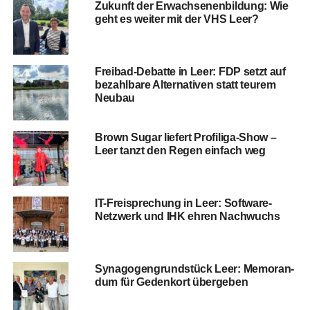
Zukunft der Erwach­se­nen­bil­dung: Wie
geht es wei­ter mit der VHS Leer?
Frei­bad-Debat­te in Leer: FDP setzt auf
bezahl­ba­re Alter­na­ti­ven statt teu­rem
Neubau
Brown Sugar lie­fert Profiliga‑Show –
Leer tanzt den Regen ein­fach weg
IT-Frei­spre­chung in Leer: Soft­ware-
Netz­werk und IHK ehren Nachwuchs
Syn­ago­gen­grund­stück Leer: Memo­ran­
dum für Gedenk­ort übergeben