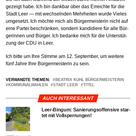
gezeigt habe. Ich bin dank­bar über das Erreich­te für die
Stadt Leer — mit wech­seln­den Mehr­hei­ten wur­de Vie­les
umge­setzt. Ich möch­te mich als Bür­ger­meis­te­rin nicht auf
eine Par­tei beschrän­ken, son­dern kan­di­die­re für alle Bür­
ge­rin­nen und Bür­ger. Ich bedan­ke mich für die Unter­stüt­
zung der CDU in Leer.
Ich bit­te um Ihre Stim­me am 12. Sep­tem­ber, um wei­te­re
fünf Jah­re Ihre Bür­ger­meis­te­rin zu sein.
VERWANDTE THEMEN:
BEATRIX KUHL BÜRGERMEISTERIN
KOMMUNALWAHLEN
STADT LEER
TITEL
AUCH INTERESSANT
Leer-Bin­gum: Sanie­rungs­of­fen­si­ve star­
tet mit Vollsperrungen!