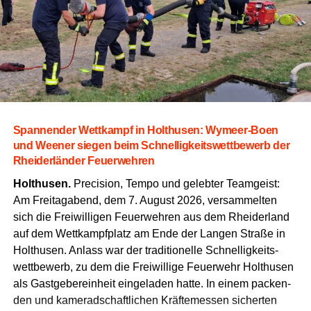
Span­nen­der Wett­kampf in Hol­thusen: Wymeer-Boen
und Wee­ner sie­gen beim Schnel­lig­keits­wett­be­werb der
Rhei­der­län­der Feuerwehren
Hol­thusen.
Pre­cis­i­on, Tem­po und geleb­ter Team­geist:
Am Frei­tag­abend, dem 7. August 2026, ver­sam­mel­ten
sich die Frei­wil­li­gen Feu­er­weh­ren aus dem Rhei­der­land
auf dem Wett­kampf­platz am Ende der Lan­gen Stra­ße in
Hol­thusen. Anlass war der tra­di­tio­nel­le Schnel­lig­keits­
wett­be­werb, zu dem die Frei­wil­li­ge Feu­er­wehr Hol­thusen
als Gast­ge­ber­ein­heit ein­ge­la­den hat­te. In einem packen­
den und kame­rad­schaft­li­chen Kräf­te­mes­sen sicher­ten