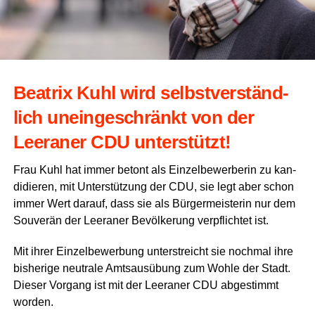
Bea­trix Kuhl wird selbst­ver­ständ­
lich unein­ge­schränkt von der
Leera­ner CDU unterstützt!
Frau Kuhl hat immer betont als Ein­zel­be­wer­be­rin zu kan­
di­die­ren, mit Unter­stüt­zung der CDU, sie legt aber schon
immer Wert dar­auf, dass sie als Bür­ger­meis­te­rin nur dem
Sou­ve­rän der Leera­ner Bevöl­ke­rung ver­pflich­tet ist.
Mit ihrer Ein­zel­be­wer­bung unter­streicht sie noch­mal ihre
bis­he­ri­ge neu­tra­le Amts­aus­übung zum Woh­le der Stadt.
Die­ser Vor­gang ist mit der Leera­ner CDU abge­stimmt
worden.