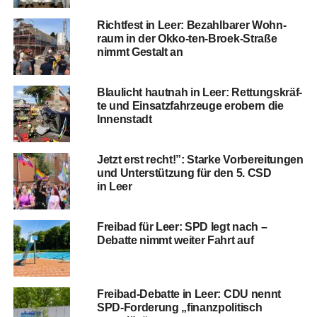
Richt­fest in Leer: Bezahl­ba­rer Wohn­
raum in der Okko-ten-Broek-Stra­ße
nimmt Gestalt an
Blau­licht haut­nah in Leer: Ret­tungs­kräf­
te und Ein­satz­fahr­zeu­ge erobern die
Innenstadt
Jetzt erst recht!”: Star­ke Vor­be­rei­tun­gen
und Unter­stüt­zung für den 5. CSD
in Leer
Frei­bad für Leer: SPD legt nach –
Debat­te nimmt wei­ter Fahrt auf
Frei­bad-Debat­te in Leer: CDU nennt
SPD-For­de­rung „finanz­po­li­tisch