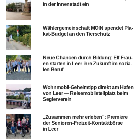
in der Innen­stadt ein
Wäh­ler­ge­mein­schaft MOIN spen­det Pla­
kat-Bud­get an den Tierschutz
Neue Chan­cen durch Bil­dung: Elf Frau­
en star­ten in Leer ihre Zukunft im sozia­
len Beruf
Wohn­mo­bil-Geheim­tipp direkt am Hafen
von Leer — Rei­se­mo­bil­stell­platz beim
Seglerverein
„Zusam­men mehr erle­ben“: Pre­mie­re
der Senio­ren-Frei­zeit-Kon­takt­bör­se
in Leer