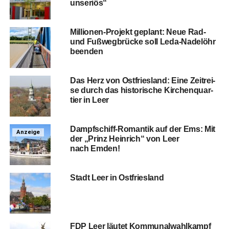
unseriös“
Mil­lio­nen-Pro­jekt geplant: Neue Rad-
und Fuß­weg­brü­cke soll Leda-Nadel­öhr
beenden
Das Herz von Ost­fries­land: Eine Zeit­rei­
se durch das his­to­ri­sche Kir­chen­quar­
tier in Leer
Dampf­schiff-Roman­tik auf der Ems: Mit
Anzeige
der „Prinz Hein­rich“ von Leer
nach Emden!
Stadt Leer in Ostfriesland
FDP Leer läu­tet Kom­mu­nal­wahl­kampf