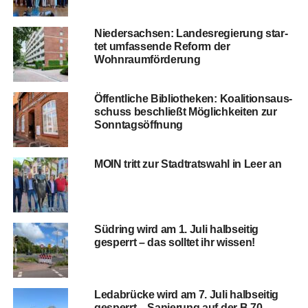
Nie­der­sach­sen: Lan­des­re­gie­rung star­
tet umfas­sen­de Reform der
Wohnraumförderung
Öffent­li­che Biblio­the­ken: Koali­ti­ons­aus­
schuss beschließt Mög­lich­kei­ten zur
Sonntagsöffnung
MOIN tritt zur Stadt­rats­wahl in Leer an
Süd­ring wird am 1. Juli halb­sei­tig
gesperrt – das soll­tet ihr wissen!
Leda­brü­cke wird am 7. Juli halb­sei­tig
gesperrt – Sanie­rung auf der B 70