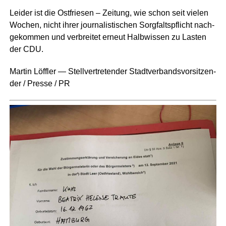
Lei­der ist die Ost­frie­sen – Zei­tung, wie schon seit vie­len
Wochen, nicht ihrer jour­na­lis­ti­schen Sorg­falts­pflicht nach­
ge­kom­men und ver­brei­tet erneut Halb­wis­sen zu Las­ten
der CDU.
Mar­tin Löff­ler — Stell­ver­tre­ten­der Stadt­ver­bands­vor­sit­zen­
der / Pres­se / PR