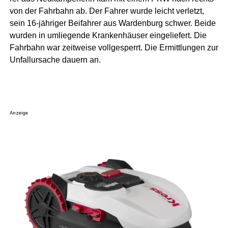
von der Fahr­bahn ab. Der Fah­rer wur­de leicht ver­letzt,
sein 16-jäh­ri­ger Bei­fah­rer aus War­den­burg schwer. Bei­de
wur­den in umlie­gen­de Kran­ken­häu­ser ein­ge­lie­fert. Die
Fahr­bahn war zeit­wei­se voll­ge­sperrt. Die Ermitt­lun­gen zur
Unfall­ur­sa­che dau­ern an.
Anzeige