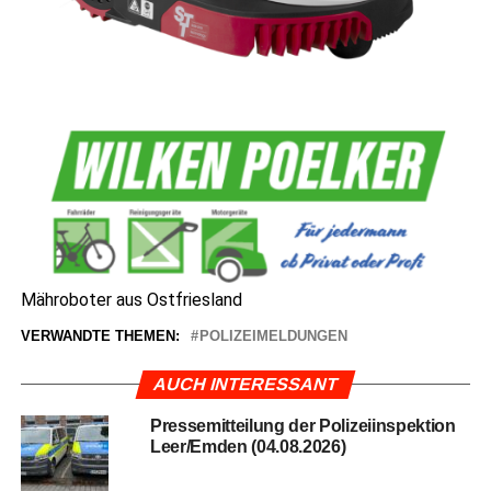
Mäh­ro­bo­ter aus Ostfriesland
VERWANDTE THEMEN:
POLIZEIMELDUNGEN
AUCH INTERESSANT
Pres­se­mit­tei­lung der Poli­zei­in­spek­ti­on
Leer/Emden (04.08.2026)