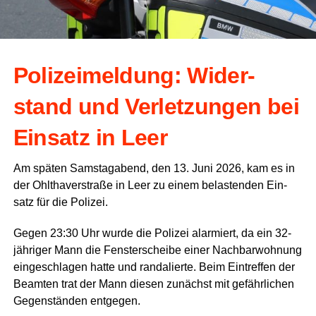
Poli­zei­mel­dung: Wider­
stand und Ver­let­zun­gen bei
Ein­satz in Leer
Am spä­ten Sams­tag­abend, den 13. Juni 2026, kam es in
der Ohlt­ha­ver­stra­ße in Leer zu einem belas­ten­den Ein­
satz für die Polizei.
Gegen 23:30 Uhr wur­de die Poli­zei alar­miert, da ein 32-
jäh­ri­ger Mann die Fens­ter­schei­be einer Nach­bar­woh­nung
ein­ge­schla­gen hat­te und ran­da­lier­te. Beim Ein­tref­fen der
Beam­ten trat der Mann die­sen zunächst mit gefähr­li­chen
Gegen­stän­den entgegen.