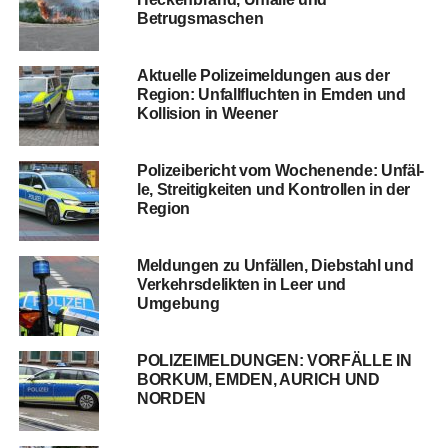
Betrugsmaschen
Aktu­el­le Poli­zei­mel­dun­gen aus der
Regi­on: Unfall­fluch­ten in Emden und
Kol­li­si­on in Weener
Poli­zei­be­richt vom Wochen­en­de: Unfäl­
le, Strei­tig­kei­ten und Kon­trol­len in der
Region
Mel­dun­gen zu Unfäl­len, Dieb­stahl und
Ver­kehrs­de­lik­ten in Leer und
Umgebung
POLIZEIMELDUNGEN: VORFÄLLE IN
BORKUM, EMDEN, AURICH UND
NORDEN