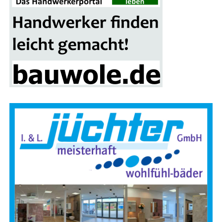
Grup­pen­fo­to vor der Brand­si­mu­la­ti­ons­an­la­ge in Leer:
(v. l.) Alwin Stamm, Spar­ten­lei­ter der Kreis­feu­er­wehr Leer,
Sascha Jöhnk („Brand­stif­ter“) von der Fir­ma Blaul & Sei­
fert GmbH aus Gan­der­ke­see , Land­rat Mat­thi­as Groo­te
sowie zwei Teil­neh­mer der Heiß­aus­bil­dung
unter vol­ler
Schutz­mon­tur und Atem­schutz
.
Für die Bevöl­ke­rung ist es eine erfreu­li­che Ent­wick­lung:
In den letz­ten Jah­ren ist die Zahl der Haus­brän­de deut­lich
zurück­ge­gan­gen. Rauch­mel­der sor­gen zudem dafür, dass
Bewoh­ner gefähr­de­te Gebäu­de meist recht­zei­tig ver­las­
sen kön­nen.
Das hat jedoch zur Fol­ge, dass Feu­er­
wehr­leu­te sel­te­ner Gele­gen­heit haben, im Innen­an­griff
prak­ti­sche Erfah­run­gen zu sam­meln.
Rou­ti­ne und
siche­re Hand­lungs­ab­läu­fe müs­sen des­halb gezielt trai­
niert wer­den – unter rea­lis­ti­schen Bedingungen.