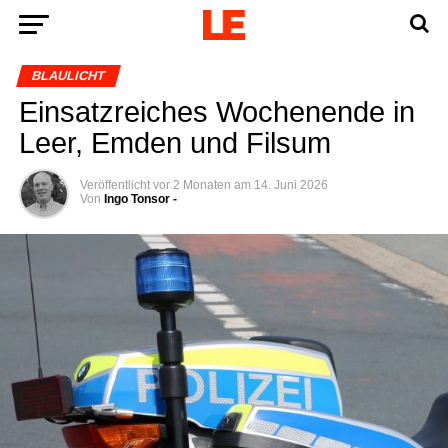
BLAULICHT
Ein­satz­rei­ches Wochen­en­de in
Leer, Emden und Filsum
Veröffentlicht
vor 2 Monaten
am
14. Juni 2026
Von
Ingo Tonsor -