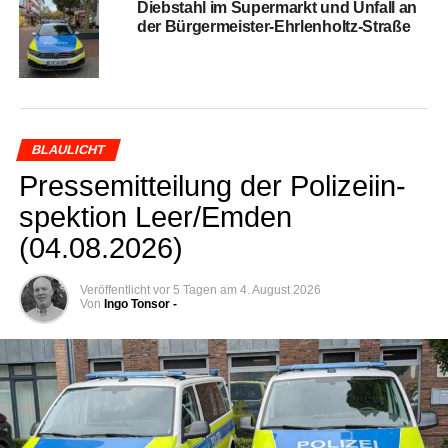
Dieb­stahl im Super­markt und Unfall an
der Bürgermeister-Ehrlenholtz-Straße
BLAULICHT
Pres­se­mit­tei­lung der Poli­zei­in­
spek­ti­on Leer/Emden
(04.08.2026)
Veröffentlicht
vor 5 Tagen
am
4. August 2026
Von
Ingo Tonsor -