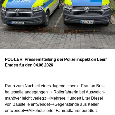
POL-LER: Pres­se­mit­tei­lung der Poli­zei­in­spek­ti­on Leer/
Emden für den 04.08.2026
Raub zum Nach­teil eines Jugendlichen++Frau an Bus­
hal­te­stel­le ange­gan­gen++ Rol­ler­fah­re­rin bei Aus­weich­
ma­nö­ver leicht verletzt++Mehrere Hun­dert Liter Die­sel
von Bau­stel­le entwendet++Gegenstände aus Kel­ler
entwendet++Alkoholisierter Fahr­rad­fah­rer bei Sturz