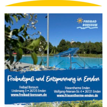
Wäh­rend die ers­ten Trupps im Gebäu­de nach Per­so­nen
suchen, bau­en wei­te­re Ein­satz­kräf­te die Was­ser­ver­sor­
gung auf. Das Feu­er wird gleich­zei­tig im Innen- und
Außen­an­griff bekämpft, um den Brand mög­lichst schnell
unter Kon­trol­le zu brin­gen und ein Über­grei­fen auf
benach­bar­te Gebäu­de zu verhindern.
Höchs­te Kon­zen­tra­ti­on im
Einsatz
Ein Woh­nungs- oder Gebäu­de­brand mit Men­schen­le­ben
in Gefahr gehört zu den anspruchs­volls­ten Ein­sät­zen der
Feu­er­wehr. Jeder Hand­griff muss sit­zen, denn oft ent­
schei­den weni­ge Minu­ten über Leben und Tod. Des­halb
trai­nie­ren die Feu­er­weh­ren sol­che Ein­satz­la­gen regel­mä­
ßig, damit im Ernst­fall jeder Trupp sei­ne Auf­ga­ben sicher
und rou­ti­niert aus­füh­ren kann.