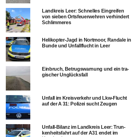
Land­kreis Leer: Schnel­les Ein­grei­fen
von sie­ben Orts­feu­er­weh­ren ver­hin­dert
Schlimmeres
Heli­ko­pter-Jagd in Nort­moor, Ran­da­le in
Bun­de und Unfall­flucht in Leer
Ein­bruch, Betrugs­war­nung und ein tra­
gi­scher Unglücksfall
Unfall im Kreis­ver­kehr und Lkw-Flucht
auf der A 31: Poli­zei sucht Zeugen
Unfall-Bilanz im Land­kreis Leer: Trun­
ken­heits­fahrt auf der A31 endet im