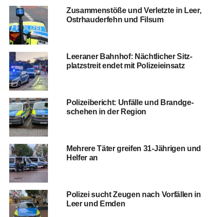
Zusam­men­stö­ße und Ver­letz­te in Leer,
Ost­rhau­der­fehn und Filsum
Leera­ner Bahn­hof: Nächt­li­cher Sitz­
platz­streit endet mit Polizeieinsatz
Poli­zei­be­richt: Unfäl­le und Brand­ge­
sche­hen in der Region
Meh­re­re Täter grei­fen 31-Jäh­ri­gen und
Hel­fer an
Poli­zei sucht Zeu­gen nach Vor­fäl­len in
Leer und Emden