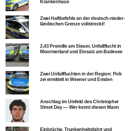
Krankenhaus
Zwei Haft­be­feh­le an der deutsch-nie­der­
län­di­schen Gren­ze vollstreckt!
2,43 Pro­mil­le am Steu­er, Unfall­flucht in
Moorm­er­land und Ein­satz am Badesee
Zwei Unfall­fluch­ten in der Regi­on: Poli­
zei ermit­telt in Wee­ner und Emden
Anschlag im Umfeld des Chris­to­pher
Street Day — Wer kennt die­sen Mann
Ein­brü­che, Trun­ken­heits­fahrt und