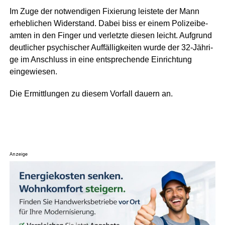
Im Zuge der not­wen­di­gen Fixie­rung leis­te­te der Mann
erheb­li­chen Wider­stand. Dabei biss er einem Poli­zei­be­
am­ten in den Fin­ger und ver­letz­te die­sen leicht. Auf­grund
deut­li­cher psy­chi­scher Auf­fäl­lig­kei­ten wur­de der 32-Jäh­ri­
ge im Anschluss in eine ent­spre­chen­de Ein­rich­tung
eingewiesen.
Die Ermitt­lun­gen zu die­sem Vor­fall dau­ern an.
Anzeige