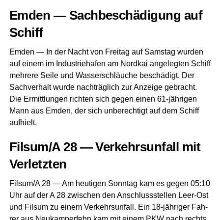
Emden — Sach­be­schä­di­gung auf
Schiff
Emden — In der Nacht von Frei­tag auf Sams­tag wur­den
auf einem im Indus­trie­ha­fen am Nord­kai ange­leg­ten Schiff
meh­re­re Sei­le und Was­ser­schläu­che beschä­digt. Der
Sach­ver­halt wur­de nach­träg­lich zur Anzei­ge gebracht.
Die Ermitt­lun­gen rich­ten sich gegen einen 61-jäh­ri­gen
Mann aus Emden, der sich unbe­rech­tigt auf dem Schiff
aufhielt.
Filsum/A 28 — Ver­kehrs­un­fall mit
Verletzten
Filsum/A 28 — Am heu­ti­gen Sonn­tag kam es gegen 05:10
Uhr auf der A 28 zwi­schen den Anschluss­stel­len Leer-Ost
und Fils­um zu einem Ver­kehrs­un­fall. Ein 18-jäh­ri­ger Fah­
rer aus Neu­kam­per­fehn kam mit einem PKW nach rechts