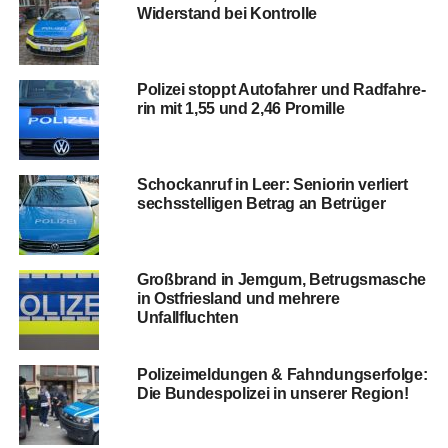
Wider­stand bei Kontrolle
Poli­zei stoppt Auto­fah­rer und Rad­fah­re­
rin mit 1,55 und 2,46 Promille
Schock­an­ruf in Leer: Senio­rin ver­liert
sechs­stel­li­gen Betrag an Betrüger
Groß­brand in Jem­gum, Betrugs­ma­sche
in Ost­fries­land und meh­re­re
Unfallfluchten
Poli­zei­mel­dun­gen & Fahn­dungs­er­fol­ge:
Die Bun­des­po­li­zei in unse­rer Region!