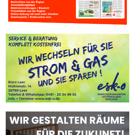
Neue Her­aus­for­de­run­gen für
Atemschutzgeräteträger
Vie­les hat sich für Feu­er­wehr­leu­te im Atem­schutz­ein­satz
ver­än­dert. Moder­ne Ein­satz­klei­dung schützt deut­lich bes­
ser als frü­her, ver­mit­telt aber manch­mal eine trü­ge­ri­sche
Sicher­heit. Denn die Beklei­dung hält zwar gro­ße Hit­ze
zunächst ab – dringt die­se aber durch, kann es für den
Trä­ger lebens­ge­fähr­lich wer­den. Des­halb ist es wich­tig,
dass Feu­er­wehr­leu­te die Gren­zen ihrer Schutz­aus­rüs­tung