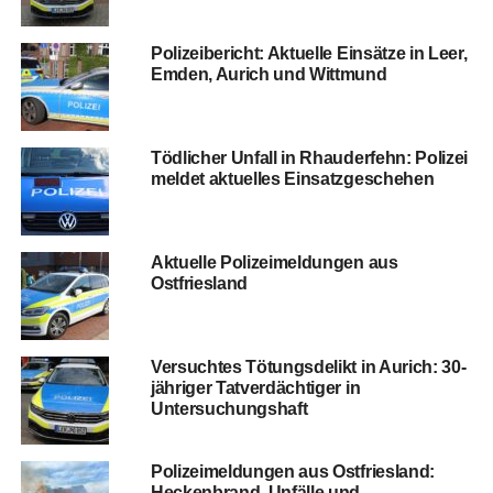
Poli­zei­be­richt: Aktu­el­le Ein­sät­ze in Leer,
Emden, Aurich und Wittmund
Töd­li­cher Unfall in Rhau­der­fehn: Poli­zei
mel­det aktu­el­les Einsatzgeschehen
Aktu­el­le Poli­zei­mel­dun­gen aus
Ostfriesland
Ver­such­tes Tötungs­de­likt in Aurich: 30-
jäh­ri­ger Tat­ver­däch­ti­ger in
Untersuchungshaft
Poli­zei­mel­dun­gen aus Ost­fries­land:
Hecken­brand, Unfäl­le und