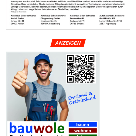
War­um die Heiß­aus­bil­dung so
wich­tig ist
ANZEI­GEN