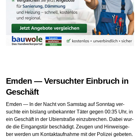
Emden — Ver­such­ter Ein­bruch in
Geschäft
Emden — In der Nacht von Sams­tag auf Sonn­tag ver­
such­te ein bis­lang unbe­kann­ter Täter gegen 00:35 Uhr, in
ein Geschäft in der Ubier­stra­ße ein­zu­bre­chen. Dabei wur­
de die Ein­gangs­tür beschä­digt. Zeu­gen und Hin­weis­ge­
ber wer­den um Kon­takt­auf­nah­me mit der Poli­zei gebeten.