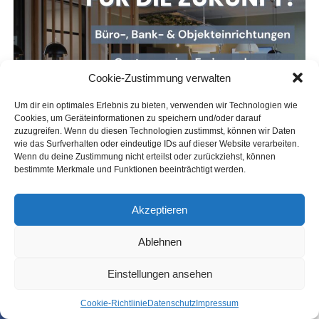
in einem siche­ren Umfeld kennenlernen.
Hin­zu kommt: Durch moder­ne Bau­wei­sen und Mate­ria­li­en
hat sich das Brand­ver­hal­ten ver­än­dert. Brän­de ent­wi­ckeln
Cookie-Zustimmung verwalten
sich heu­te oft schwe­lend, pro­du­zie­ren gif­ti­ge Gase und
kön­nen beim Öff­nen von Türen explo­si­ons­ar­tig durch­zün­
Um dir ein optimales Erlebnis zu bieten, verwenden wir Technologien wie
den. Sol­che Sze­na­ri­en stel­len höchs­te Anfor­de­run­gen an
Cookies, um Geräteinformationen zu speichern und/oder darauf
Tak­tik, Team­ar­beit und das rich­ti­ge Vorgehen.
zuzugreifen. Wenn du diesen Technologien zustimmst, können wir Daten
wie das Surfverhalten oder eindeutige IDs auf dieser Website verarbeiten.
Wenn du deine Zustimmung nicht erteilst oder zurückziehst, können
mehr lesen — Hier klicken
bestimmte Merkmale und Funktionen beeinträchtigt werden.
Akzeptieren
Ablehnen
Anzeige
Einstellungen ansehen
Coo­kie-Richt­li­nie
Daten­schutz
Impres­sum
SHARE
TWEET