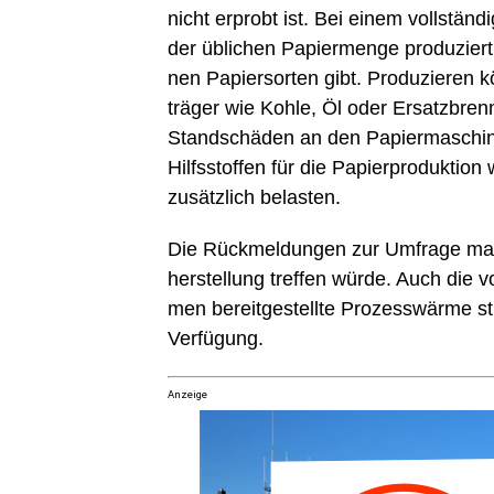
nicht erprobt ist. Bei einem voll­stän­
der übli­chen Papier­men­ge pro­du­ziert
nen Papier­sor­ten gibt. Pro­du­zie­ren 
trä­ger wie Koh­le, Öl oder Ersatz­brenn­
Stand­schä­den an den Papier­ma­schi­n
Hilfs­stof­fen für die Papier­pro­duk­ti­o
zusätz­lich belasten.
Die Rück­mel­dun­gen zur Umfra­ge mac
her­stel­lung tref­fen wür­de. Auch die 
men bereit­ge­stell­te Pro­zess­wär­me 
Verfügung.
Anzeige