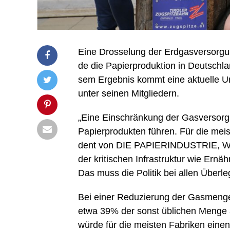
Eine Dros­se­lung der Erd­gas­ver­sor­g
de die Papier­pro­duk­ti­on in Deutsch­
sem Ergeb­nis kommt eine aktu­el­le
unter sei­nen Mitgliedern.
„Eine Ein­schrän­kung der Gas­ver­sor­g
Papier­pro­duk­ten füh­ren. Für die meis­t
dent von DIE PAPIERINDUSTRIE, Win­fri
der kri­ti­schen Infra­struk­tur wie Ernä
Das muss die Poli­tik bei allen Über­le
Bei einer Redu­zie­rung der Gas­men­g
etwa 39% der sonst übli­chen Men­ge an
wür­de für die meis­ten Fabri­ken eine