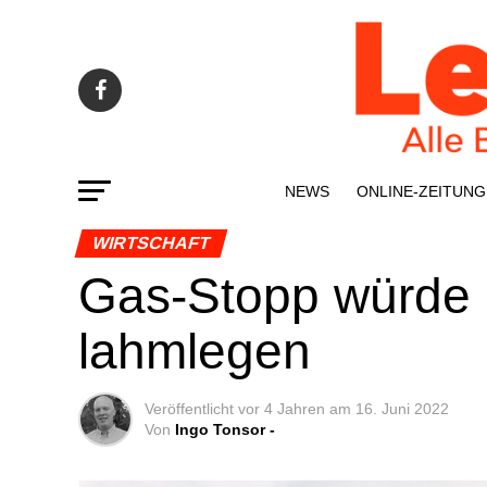
NEWS
ONLINE-ZEI­­TUNG
WIRTSCHAFT
Gas-Stopp wür­de Pa
lahmlegen
Veröffentlicht
vor 4 Jahren
am
16. Juni 2022
Von
Ingo Tonsor -