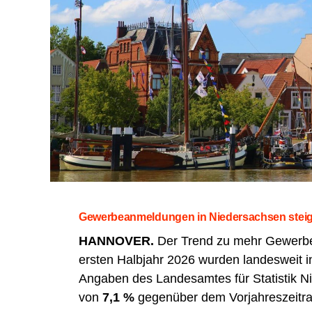
Gewer­be­an­mel­dun­gen in Nie­der­sach­sen stei
HANNOVER.
Der Trend zu mehr Gewer­be­an
ers­ten Halb­jahr 2026 wur­den lan­des­weit 
Anga­ben des Lan­des­am­tes für Sta­tis­tik 
von
7,1 %
gegen­über dem Vor­jah­res­zeit