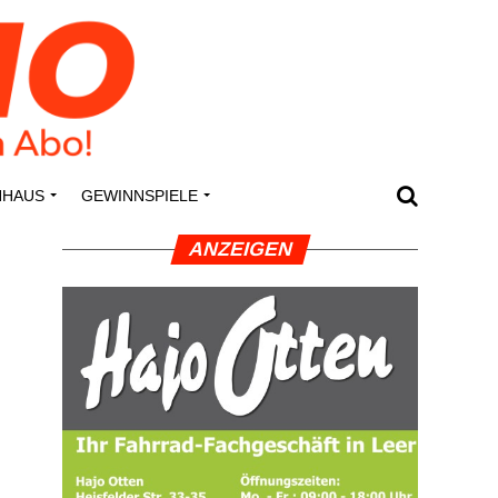
N­HAUS
GEWINN­SPIE­LE
ANZEI­GEN