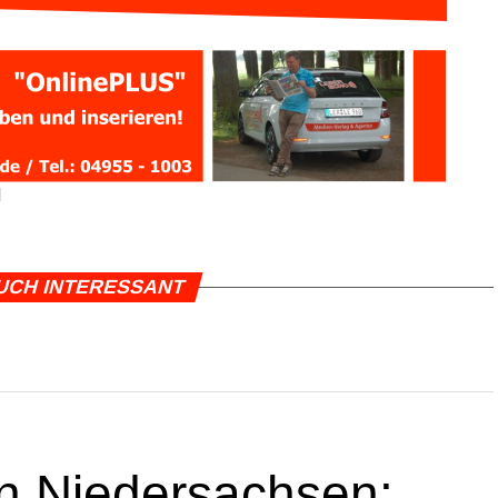
d
UCH INTERESSANT
 Nie­der­sach­sen: