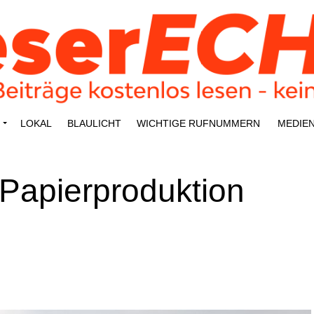
LOKAL
BLAU­LICHT
WICH­TI­GE RUFNUMMERN
MEDI­E
pier­pro­duk­ti­on