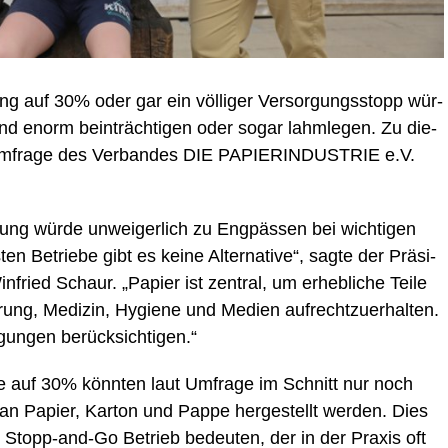
ung auf 30% oder gar ein völ­li­ger Ver­sor­gungs­stopp wür­
land enorm bein­träch­ti­gen oder sogar lahm­le­gen. Zu die­
 Umfra­ge des Ver­ban­des DIE PAPIERINDUSTRIE e.V.
ung wür­de unwei­ger­lich zu Eng­päs­sen bei wich­ti­gen
en Betrie­be gibt es kei­ne Alter­na­ti­ve“, sag­te der Prä­si­
ed Schaur. „Papier ist zen­tral, um erheb­li­che Tei­le
h­rung, Medi­zin, Hygie­ne und Medi­en auf­recht­zu­er­hal­ten.
­gun­gen berücksichtigen.“
e auf 30% könn­ten laut Umfra­ge im Schnitt nur noch
 Papier, Kar­ton und Pap­pe her­ge­stellt wer­den. Dies
n Stopp-and-Go Betrieb bedeu­ten, der in der Pra­xis oft