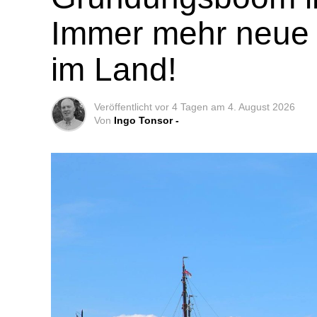
Immer mehr neue 
im Land!
Veröffentlicht
vor 4 Tagen
am
4. August 2026
Von
Ingo Tonsor -