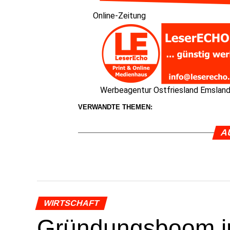
Online-Zei­tung
Wer­be­agen­tur Ost­fries­land Emslan
VERWANDTE THEMEN:
A
WIRTSCHAFT
Grün­dungs­boom in