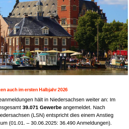
­gen auch im ers­ten Halb­jahr 2026
­mel­dun­gen hält in Nie­der­sach­sen wei­ter an: Im
ins­ge­samt
39.071 Gewer­be
ange­mel­det. Nach
Nie­der­sach­sen (LSN) ent­spricht dies einem Anstieg
­raum (01.01. – 30.06.2025: 36.490 Anmeldungen).