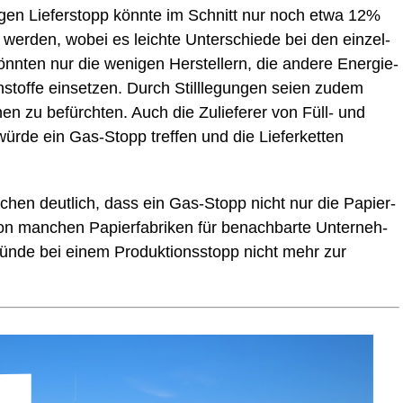
di­gen Lie­fer­stopp könn­te im Schnitt nur noch etwa 12%
 wer­den, wobei es leich­te Unter­schie­de bei den ein­zel­
könn­ten nur die weni­gen Her­stel­lern, die ande­re Ener­gie­
stof­fe ein­set­zen. Durch Still­le­gun­gen sei­en zudem
en zu befürch­ten. Auch die Zulie­fe­rer von Füll- und
n wür­de ein Gas-Stopp tref­fen und die Lie­fer­ket­ten
hen deut­lich, dass ein Gas-Stopp nicht nur die Papier­
von man­chen Papier­fa­bri­ken für benach­bar­te Unter­neh­
stün­de bei einem Pro­duk­ti­ons­stopp nicht mehr zur