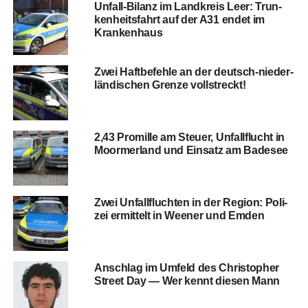
Unfall-Bilanz im Land­kreis Leer: Trun­
ken­heits­fahrt auf der A31 endet im
Krankenhaus
Zwei Haft­be­feh­le an der deutsch-nie­der­
län­di­schen Gren­ze vollstreckt!
2,43 Pro­mil­le am Steu­er, Unfall­flucht in
Moorm­er­land und Ein­satz am Badesee
Zwei Unfall­fluch­ten in der Regi­on: Poli­
zei ermit­telt in Wee­ner und Emden
Anschlag im Umfeld des Chris­to­pher
Street Day — Wer kennt die­sen Mann