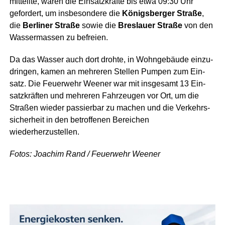
mit­teil­te, waren die Ein­satz­kräf­te bis etwa 09:30 Uhr
gefor­dert, um ins­be­son­de­re die
Königs­ber­ger Stra­ße
,
die
Ber­li­ner Stra­ße
sowie die
Bres­lau­er Stra­ße
von den
Was­ser­mas­sen zu befreien.
Da das Was­ser auch dort droh­te, in Wohn­ge­bäu­de ein­zu­
drin­gen, kamen an meh­re­ren Stel­len Pum­pen zum Ein­
satz. Die Feu­er­wehr Wee­ner war mit ins­ge­samt 13 Ein­
satz­kräf­ten und meh­re­ren Fahr­zeu­gen vor Ort, um die
Stra­ßen wie­der pas­sier­bar zu machen und die Ver­kehrs­
si­cher­heit in den betrof­fe­nen Berei­chen
wiederherzustellen.
Fotos: Joa­chim Rand / Feu­er­wehr Weener