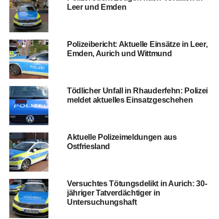
Leer und Emden
Poli­zei­be­richt: Aktu­el­le Ein­sät­ze in Leer,
Emden, Aurich und Wittmund
Töd­li­cher Unfall in Rhau­der­fehn: Poli­zei
mel­det aktu­el­les Einsatzgeschehen
Aktu­el­le Poli­zei­mel­dun­gen aus
Ostfriesland
Ver­such­tes Tötungs­de­likt in Aurich: 30-
jäh­ri­ger Tat­ver­däch­ti­ger in
Untersuchungshaft