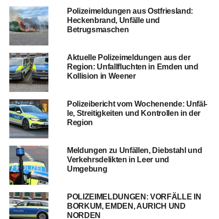
Poli­zei­mel­dun­gen aus Ost­fries­land:
Hecken­brand, Unfäl­le und
Betrugsmaschen
Aktu­el­le Poli­zei­mel­dun­gen aus der
Regi­on: Unfall­fluch­ten in Emden und
Kol­li­si­on in Weener
Poli­zei­be­richt vom Wochen­en­de: Unfäl­
le, Strei­tig­kei­ten und Kon­trol­len in der
Region
Mel­dun­gen zu Unfäl­len, Dieb­stahl und
Ver­kehrs­de­lik­ten in Leer und
Umgebung
POLIZEIMELDUNGEN: VORFÄLLE IN
BORKUM, EMDEN, AURICH UND
NORDEN