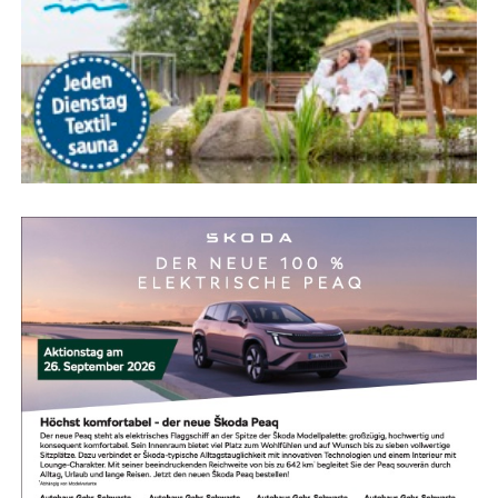
War­um die Heiß­aus­bil­dung so