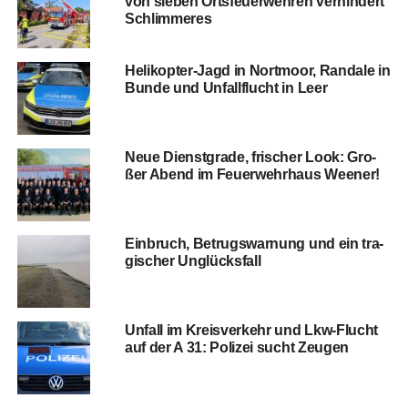
von sie­ben Orts­feu­er­weh­ren ver­hin­dert
Schlimmeres
Heli­ko­pter-Jagd in Nort­moor, Ran­da­le in
Bun­de und Unfall­flucht in Leer
Neue Dienst­gra­de, fri­scher Look: Gro­
ßer Abend im Feu­er­wehr­haus Weener!
Ein­bruch, Betrugs­war­nung und ein tra­
gi­scher Unglücksfall
Unfall im Kreis­ver­kehr und Lkw-Flucht
auf der A 31: Poli­zei sucht Zeugen