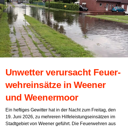
Unwet­ter ver­ur­sacht Feu­er­
wehr­ein­sät­ze in Wee­ner
und Weenermoor
Ein hef­ti­ges Gewit­ter hat in der Nacht zum Frei­tag, den
19. Juni 2026, zu meh­re­ren Hil­fe­leis­tungs­ein­sät­zen im
Stadt­ge­biet von Wee­ner geführt. Die Feu­er­weh­ren aus