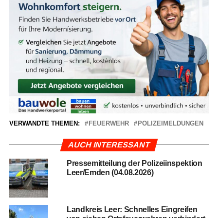
VERWANDTE THEMEN:
FEUERWEHR
POLIZEIMELDUNGEN
AUCH INTERESSANT
Pres­se­mit­tei­lung der Poli­zei­in­spek­ti­on
Leer/Emden (04.08.2026)
Land­kreis Leer: Schnel­les Ein­grei­fen