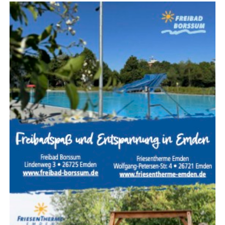
gung auf. Das Feu­er wird gleich­zei­tig im Innen- und
Außen­an­griff bekämpft, um den Brand mög­lichst schnell
unter Kon­trol­le zu brin­gen und ein Über­grei­fen auf
benach­bar­te Gebäu­de zu verhindern.
Höchs­te Kon­zen­tra­ti­on im
Einsatz
Ein Woh­nungs- oder Gebäu­de­brand mit Men­schen­le­ben
in Gefahr gehört zu den anspruchs­volls­ten Ein­sät­zen der
Feu­er­wehr. Jeder Hand­griff muss sit­zen, denn oft ent­
schei­den weni­ge Minu­ten über Leben und Tod. Des­halb
trai­nie­ren die Feu­er­weh­ren sol­che Ein­satz­la­gen regel­mä­
ßig, damit im Ernst­fall jeder Trupp sei­ne Auf­ga­ben sicher
und rou­ti­niert aus­füh­ren kann.