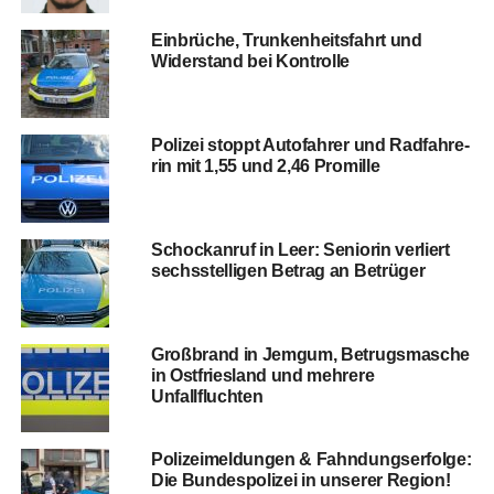
Ein­brü­che, Trun­ken­heits­fahrt und
Wider­stand bei Kontrolle
Poli­zei stoppt Auto­fah­rer und Rad­fah­re­
rin mit 1,55 und 2,46 Promille
Schock­an­ruf in Leer: Senio­rin ver­liert
sechs­stel­li­gen Betrag an Betrüger
Groß­brand in Jem­gum, Betrugs­ma­sche
in Ost­fries­land und meh­re­re
Unfallfluchten
Poli­zei­mel­dun­gen & Fahn­dungs­er­fol­ge:
Die Bun­des­po­li­zei in unse­rer Region!