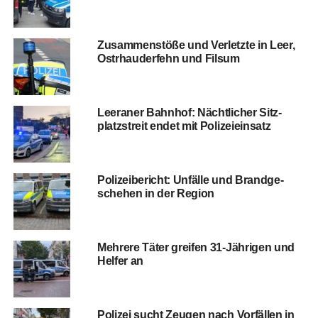
Zusam­men­stö­ße und Ver­letz­te in Leer,
Ost­rhau­der­fehn und Filsum
Leera­ner Bahn­hof: Nächt­li­cher Sitz­
platz­streit endet mit Polizeieinsatz
Poli­zei­be­richt: Unfäl­le und Brand­ge­
sche­hen in der Region
Meh­re­re Täter grei­fen 31-Jäh­ri­gen und
Hel­fer an
Poli­zei sucht Zeu­gen nach Vor­fäl­len in