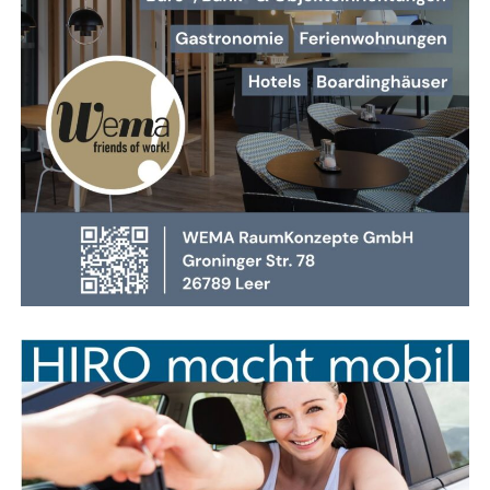
Hin­zu kommt: Durch moder­ne Bau­wei­sen und Mate­ria­li­en
hat sich das Brand­ver­hal­ten ver­än­dert. Brän­de ent­wi­ckeln
sich heu­te oft schwe­lend, pro­du­zie­ren gif­ti­ge Gase und
kön­nen beim Öff­nen von Türen explo­si­ons­ar­tig durch­zün­
den. Sol­che Sze­na­ri­en stel­len höchs­te Anfor­de­run­gen an
Tak­tik, Team­ar­beit und das rich­ti­ge Vorgehen.
mehr lesen — Hier klicken
Anzeige