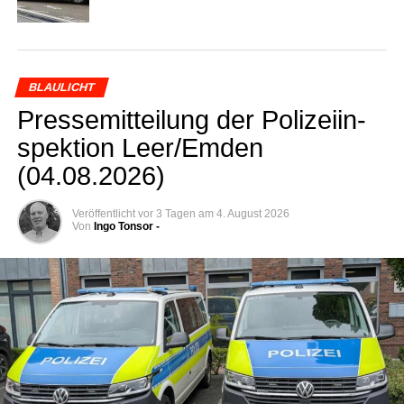
BLAULICHT
Pres­se­mit­tei­lung der Poli­zei­in­
spek­ti­on Leer/Emden
(04.08.2026)
Veröffentlicht
vor 3 Tagen
am
4. August 2026
Von
Ingo Tonsor -