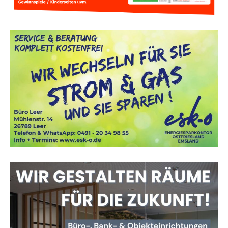
Neue Her­aus­for­de­run­gen für
Atemschutzgeräteträger
Vie­les hat sich für Feu­er­wehr­leu­te im Atem­schutz­ein­satz
ver­än­dert. Moder­ne Ein­satz­klei­dung schützt deut­lich bes­
ser als frü­her, ver­mit­telt aber manch­mal eine trü­ge­ri­sche
Sicher­heit. Denn die Beklei­dung hält zwar gro­ße Hit­ze
zunächst ab – dringt die­se aber durch, kann es für den
Trä­ger lebens­ge­fähr­lich wer­den. Des­halb ist es wich­tig,
dass Feu­er­wehr­leu­te die Gren­zen ihrer Schutz­aus­rüs­tung
in einem siche­ren Umfeld kennenlernen.