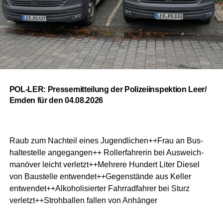
POL-LER: Pres­se­mit­tei­lung der Poli­zei­in­spek­ti­on Leer/
Emden für den 04.08.2026
Raub zum Nach­teil eines Jugendlichen++Frau an Bus­
hal­te­stel­le ange­gan­gen++ Rol­ler­fah­re­rin bei Aus­weich­
ma­nö­ver leicht verletzt++Mehrere Hun­dert Liter Die­sel
von Bau­stel­le entwendet++Gegenstände aus Kel­ler
entwendet++Alkoholisierter Fahr­rad­fah­rer bei Sturz
verletzt++Strohballen fal­len von Anhänger