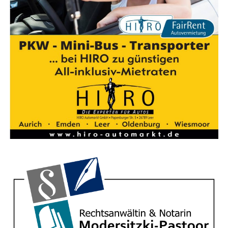
UPDATE: Wohn­haus­brand in Ihr­ho­ve – Ursa­che
unklar, Lüde­weg vor­sorg­lich gesperrt!