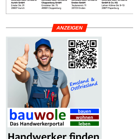
wich­tig ist
ANZEI­GEN
Grup­pen­fo­to vor der Brand­si­mu­la­ti­ons­an­la­ge in Leer:
(v. l.) Alwin Stamm, Spar­ten­lei­ter der Kreis­feu­er­wehr Leer,
Sascha Jöhnk („Brand­stif­ter“) von der Fir­ma Blaul & Sei­