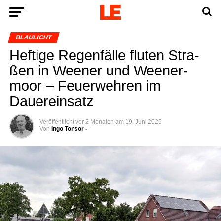
BLAULICHT
Hef­ti­ge Regen­fäl­le flu­ten Stra­
ßen in Wee­ner und Ween­er­
moor – Feu­er­weh­ren im
Dauereinsatz
Veröffentlicht
vor 2 Monaten
am
19. Juni 2026
Von
Ingo Tonsor -