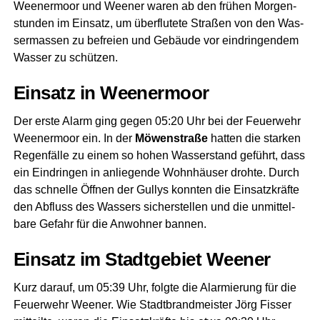
Ween­er­moor und Wee­ner waren ab den frü­hen Mor­gen­
stun­den im Ein­satz, um über­flu­te­te Stra­ßen von den Was­
ser­mas­sen zu befrei­en und Gebäu­de vor ein­drin­gen­dem
Was­ser zu schützen.
Ein­satz in Weenermoor
Der ers­te Alarm ging gegen 05:20 Uhr bei der Feu­er­wehr
Ween­er­moor ein. In der
Möwen­stra­ße
hat­ten die star­ken
Regen­fäl­le zu einem so hohen Was­ser­stand geführt, dass
ein Ein­drin­gen in anlie­gen­de Wohn­häu­ser droh­te. Durch
das schnel­le Öff­nen der Gul­lys konn­ten die Ein­satz­kräf­te
den Abfluss des Was­sers sicher­stel­len und die unmit­tel­
ba­re Gefahr für die Anwoh­ner bannen.
Ein­satz im Stadt­ge­biet Weener
Kurz dar­auf, um 05:39 Uhr, folg­te die Alar­mie­rung für die
Feu­er­wehr Wee­ner. Wie Stadt­brand­meis­ter Jörg Fis­ser