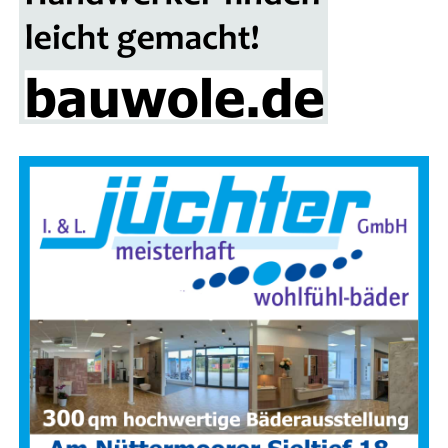
fert GmbH aus Gan­der­ke­see , Land­rat Mat­thi­as Groo­te
sowie zwei Teil­neh­mer der Heiß­aus­bil­dung
unter vol­ler
Schutz­mon­tur und Atem­schutz
.
Für die Bevöl­ke­rung ist es eine erfreu­li­che Ent­wick­lung:
In den letz­ten Jah­ren ist die Zahl der Haus­brän­de deut­lich
zurück­ge­gan­gen. Rauch­mel­der sor­gen zudem dafür, dass
Bewoh­ner gefähr­de­te Gebäu­de meist recht­zei­tig ver­las­
sen kön­nen.
Das hat jedoch zur Fol­ge, dass Feu­er­
wehr­leu­te sel­te­ner Gele­gen­heit haben, im Innen­an­griff
prak­ti­sche Erfah­run­gen zu sam­meln.
Rou­ti­ne und
siche­re Hand­lungs­ab­läu­fe müs­sen des­halb gezielt trai­
niert wer­den – unter rea­lis­ti­schen Bedingungen.