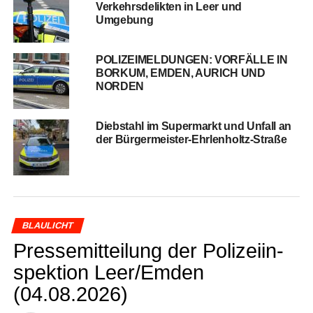
Ver­kehrs­de­lik­ten in Leer und
Umgebung
POLIZEIMELDUNGEN: VORFÄLLE IN
BORKUM, EMDEN, AURICH UND
NORDEN
Dieb­stahl im Super­markt und Unfall an
der Bürgermeister-Ehrlenholtz-Straße
BLAULICHT
Pres­se­mit­tei­lung der Poli­zei­in­
spek­ti­on Leer/Emden
(04.08.2026)