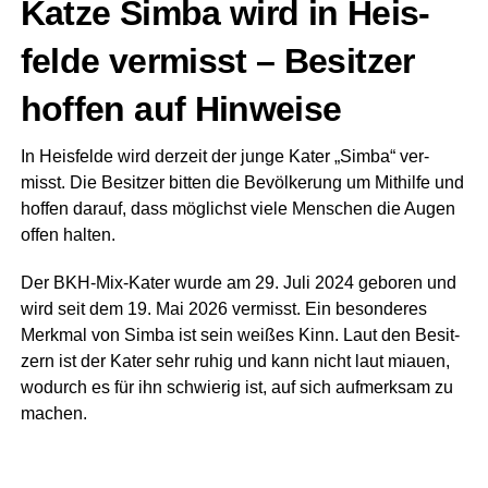
Kat­ze Sim­ba wird in Heis­
fel­de ver­misst – Besit­zer
hof­fen auf Hinweise
In Heis­fel­de wird der­zeit der jun­ge Kater „Sim­ba“ ver­
misst. Die Besit­zer bit­ten die Bevöl­ke­rung um Mit­hil­fe und
hof­fen dar­auf, dass mög­lichst vie­le Men­schen die Augen
offen halten.
Der BKH-Mix-Kater wur­de am 29. Juli 2024 gebo­ren und
wird seit dem 19. Mai 2026 ver­misst. Ein beson­de­res
Merk­mal von Sim­ba ist sein wei­ßes Kinn. Laut den Besit­
zern ist der Kater sehr ruhig und kann nicht laut miau­en,
wodurch es für ihn schwie­rig ist, auf sich auf­merk­sam zu
machen.