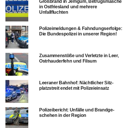
Groß­brand in Jem­gum, Betrugs­ma­sche
in Ost­fries­land und meh­re­re
Unfallfluchten
Poli­zei­mel­dun­gen & Fahn­dungs­er­fol­ge:
Die Bun­des­po­li­zei in unse­rer Region!
Zusam­men­stö­ße und Ver­letz­te in Leer,
Ost­rhau­der­fehn und Filsum
Leera­ner Bahn­hof: Nächt­li­cher Sitz­
platz­streit endet mit Polizeieinsatz
Poli­zei­be­richt: Unfäl­le und Brand­ge­
sche­hen in der Region