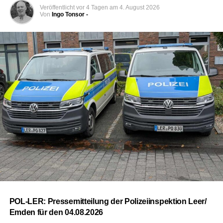
Veröffentlicht
vor 4 Tagen
am
4. August 2026
Von
Ingo Tonsor -
POL-LER: Pres­se­mit­tei­lung der Poli­zei­in­spek­ti­on Leer/
Emden für den 04.08.2026