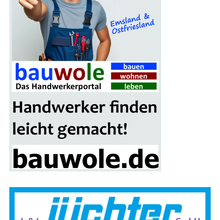
Grup­pen­fo­to vor der Brand­si­mu­la­ti­ons­an­la­ge in Leer:
(v. l.) Alwin Stamm, Spar­ten­lei­ter der Kreis­feu­er­wehr Leer,
Sascha Jöhnk („Brand­stif­ter“) von der Fir­ma Blaul & Sei­
fert GmbH aus Gan­der­ke­see , Land­rat Mat­thi­as Groo­te
sowie zwei Teil­neh­mer der Heiß­aus­bil­dung
unter vol­ler
Schutz­mon­tur und Atem­schutz
.
Für die Bevöl­ke­rung ist es eine erfreu­li­che Ent­wick­lung:
In den letz­ten Jah­ren ist die Zahl der Haus­brän­de deut­lich