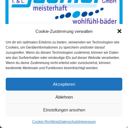
zurück­ge­gan­gen. Rauch­mel­der sor­gen zudem dafür, dass
Bewoh­ner gefähr­de­te Gebäu­de meist recht­zei­tig ver­las­
sen kön­nen.
Das hat jedoch zur Fol­ge, dass Feu­er­
wehr­leu­te sel­te­ner Gele­gen­heit haben, im Innen­an­griff
Cookie-Zustimmung verwalten
prak­ti­sche Erfah­run­gen zu sam­meln.
Rou­ti­ne und
siche­re Hand­lungs­ab­läu­fe müs­sen des­halb gezielt trai­
Um dir ein optimales Erlebnis zu bieten, verwenden wir Technologien wie
niert wer­den – unter rea­lis­ti­schen Bedingungen.
Cookies, um Geräteinformationen zu speichern und/oder darauf
zuzugreifen. Wenn du diesen Technologien zustimmst, können wir Daten
wie das Surfverhalten oder eindeutige IDs auf dieser Website verarbeiten.
Wenn du deine Zustimmung nicht erteilst oder zurückziehst, können
bestimmte Merkmale und Funktionen beeinträchtigt werden.
Akzeptieren
Anzeige
Ablehnen
Einstellungen ansehen
Coo­kie-Richt­li­nie
Daten­schutz
Impres­sum
SHARE
TWEET