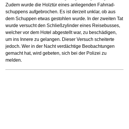
Zudem wur­de die Holz­tür eines anlie­gen­den Fahr­rad­
schup­pens auf­ge­bro­chen. Es ist der­zeit unklar, ob aus
dem Schup­pen etwas gestoh­len wur­de. In der zwei­ten Tat
wur­de ver­sucht den Schließ­zy­lin­der eines Rei­se­bus­ses,
wel­cher vor dem Hotel abge­stellt war, zu beschä­di­gen,
um ins Inne­re zu gelan­gen. Die­ser Ver­such schei­ter­te
jedoch. Wer in der Nacht ver­däch­ti­ge Beob­ach­tun­gen
gemacht hat, wird gebe­ten, sich bei der Poli­zei zu
melden.