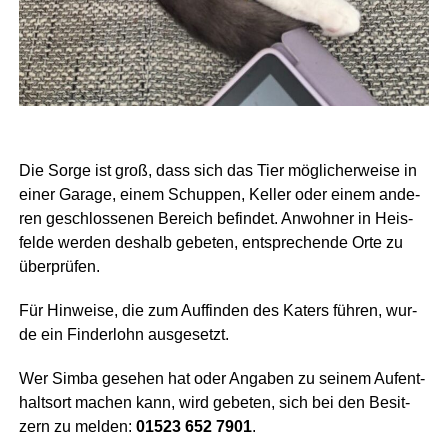
Die Sor­ge ist groß, dass sich das Tier mög­li­cher­wei­se in
einer Gara­ge, einem Schup­pen, Kel­ler oder einem ande­
ren geschlos­se­nen Bereich befin­det. Anwoh­ner in Heis­
fel­de wer­den des­halb gebe­ten, ent­spre­chen­de Orte zu
überprüfen.
Für Hin­wei­se, die zum Auf­fin­den des Katers füh­ren, wur­
de ein Fin­der­lohn ausgesetzt.
Wer Sim­ba gese­hen hat oder Anga­ben zu sei­nem Auf­ent­
halts­ort machen kann, wird gebe­ten, sich bei den Besit­
zern zu mel­den:
01523 652 7901
.