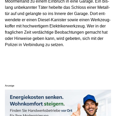
Moorm­er­land zu einem Ein­bruch in eine Gara­ge. Ein bis­
lang unbe­kann­ter Täter hebel­te das Schloss einer Metall­
tür auf und gelang­te so ins Inne­re der Gara­ge. Dort ent­
wen­de­te er einen Die­sel-Kanis­ter sowie einen Werk­zeug­
kof­fer mit hoch­wer­ti­gem Elek­tri­ker­werk­zeug. Wer in der
frag­li­chen Zeit ver­däch­ti­ge Beob­ach­tun­gen gemacht hat
oder Hin­wei­se geben kann, wird gebe­ten, sich mit der
Poli­zei in Ver­bin­dung zu setzen.
Anzeige