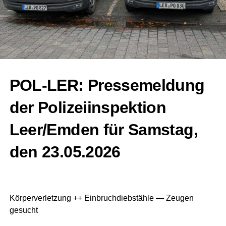
POL-LER: Pres­se­mel­dung
der Poli­zei­in­spek­ti­on
Leer/Emden für Sams­tag,
den 23.05.2026
Kör­per­ver­let­zung ++ Ein­bruch­dieb­stäh­le — Zeu­gen
gesucht