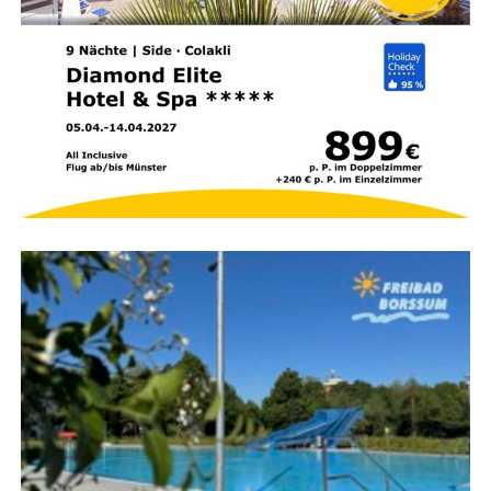
nach ver­miss­ten Per­so­nen und brin­gen die­se in Sicher­
heit. Die Ret­tung von Men­schen hat dabei immer Vor­rang
vor der eigent­li­chen Brandbekämpfung.
Brand­be­kämp­fung läuft
parallel
Wäh­rend die ers­ten Trupps im Gebäu­de nach Per­so­nen
suchen, bau­en wei­te­re Ein­satz­kräf­te die Was­ser­ver­sor­
gung auf. Das Feu­er wird gleich­zei­tig im Innen- und
Außen­an­griff bekämpft, um den Brand mög­lichst schnell
unter Kon­trol­le zu brin­gen und ein Über­grei­fen auf
benach­bar­te Gebäu­de zu verhindern.
Höchs­te Kon­zen­tra­ti­on im
Einsatz
Ein Woh­nungs- oder Gebäu­de­brand mit Men­schen­le­ben