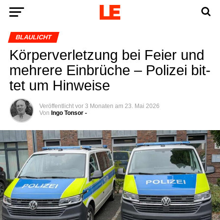
BLAULICHT
Kör­per­ver­let­zung bei Fei­er und
meh­re­re Ein­brü­che – Poli­zei bit­
tet um Hinweise
Veröffentlicht
vor 3 Monaten
am
23. Mai 2026
Von
Ingo Tonsor -