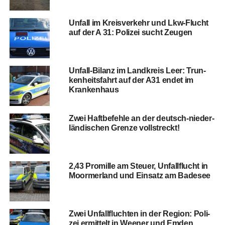
Unfall im Kreis­ver­kehr und Lkw-Flucht
auf der A 31: Poli­zei sucht Zeugen
Unfall-Bilanz im Land­kreis Leer: Trun­
ken­heits­fahrt auf der A31 endet im
Krankenhaus
Zwei Haft­be­feh­le an der deutsch-nie­der­
län­di­schen Gren­ze vollstreckt!
2,43 Pro­mil­le am Steu­er, Unfall­flucht in
Moorm­er­land und Ein­satz am Badesee
Zwei Unfall­fluch­ten in der Regi­on: Poli­
zei ermit­telt in Wee­ner und Emden