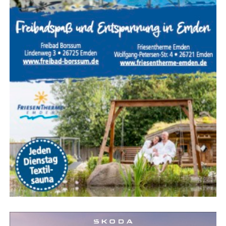
in Gefahr gehört zu den anspruchs­volls­ten Ein­sät­zen der
Feu­er­wehr. Jeder Hand­griff muss sit­zen, denn oft ent­
schei­den weni­ge Minu­ten über Leben und Tod. Des­halb
trai­nie­ren die Feu­er­weh­ren sol­che Ein­satz­la­gen regel­mä­
ßig, damit im Ernst­fall jeder Trupp sei­ne Auf­ga­ben sicher
und rou­ti­niert aus­füh­ren kann.