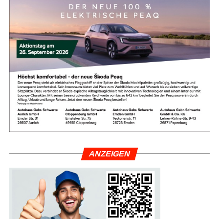
War­um die Heiß­aus­bil­dung so
wich­tig ist
ANZEI­GEN