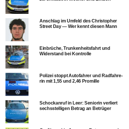
Anschlag im Umfeld des Chris­to­pher
Street Day — Wer kennt die­sen Mann
Ein­brü­che, Trun­ken­heits­fahrt und
Wider­stand bei Kontrolle
Poli­zei stoppt Auto­fah­rer und Rad­fah­re­
rin mit 1,55 und 2,46 Promille
Schock­an­ruf in Leer: Senio­rin ver­liert
sechs­stel­li­gen Betrag an Betrüger