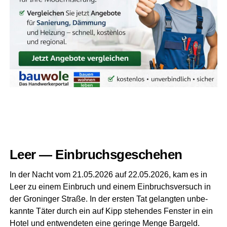
Leer — Einbruchsgeschehen
In der Nacht vom 21.05.2026 auf 22.05.2026, kam es in
Leer zu einem Ein­bruch und einem Ein­bruchs­ver­such in
der Gro­nin­ger Stra­ße. In der ers­ten Tat gelang­ten unbe­
kann­te Täter durch ein auf Kipp ste­hen­des Fens­ter in ein
Hotel und ent­wen­de­ten eine gerin­ge Men­ge Bar­geld.