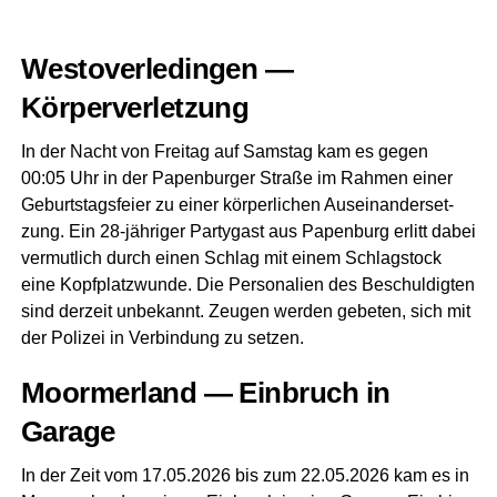
Wes­t­ov­er­le­din­gen —
Körperverletzung
In der Nacht von Frei­tag auf Sams­tag kam es gegen
00:05 Uhr in der Papen­bur­ger Stra­ße im Rah­men einer
Geburts­tags­fei­er zu einer kör­per­li­chen Aus­ein­an­der­set­
zung. Ein 28-jäh­ri­ger Par­ty­gast aus Papen­burg erlitt dabei
ver­mut­lich durch einen Schlag mit einem Schlag­stock
eine Kopf­platz­wun­de. Die Per­so­na­li­en des Beschul­dig­ten
sind der­zeit unbe­kannt. Zeu­gen wer­den gebe­ten, sich mit
der Poli­zei in Ver­bin­dung zu setzen.
Moorm­er­land — Ein­bruch in
Garage
In der Zeit vom 17.05.2026 bis zum 22.05.2026 kam es in