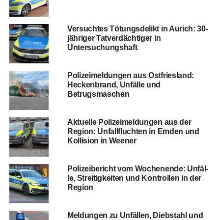
Ver­such­tes Tötungs­de­likt in Aurich: 30-
jäh­ri­ger Tat­ver­däch­ti­ger in
Untersuchungshaft
Poli­zei­mel­dun­gen aus Ost­fries­land:
Hecken­brand, Unfäl­le und
Betrugsmaschen
Aktu­el­le Poli­zei­mel­dun­gen aus der
Regi­on: Unfall­fluch­ten in Emden und
Kol­li­si­on in Weener
Poli­zei­be­richt vom Wochen­en­de: Unfäl­
le, Strei­tig­kei­ten und Kon­trol­len in der
Region
Mel­dun­gen zu Unfäl­len, Dieb­stahl und