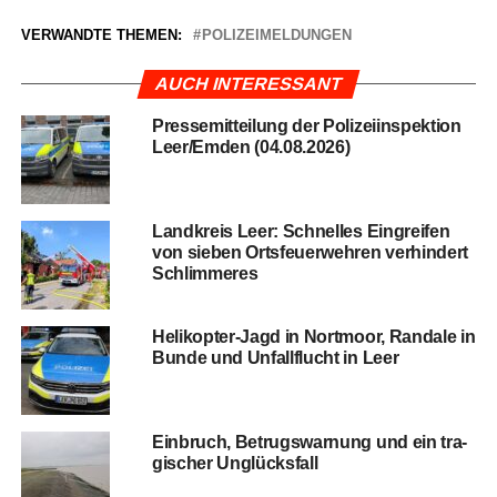
VERWANDTE THEMEN:
POLIZEIMELDUNGEN
AUCH INTERESSANT
Pres­se­mit­tei­lung der Poli­zei­in­spek­ti­on
Leer/Emden (04.08.2026)
Land­kreis Leer: Schnel­les Ein­grei­fen
von sie­ben Orts­feu­er­weh­ren ver­hin­dert
Schlimmeres
Heli­ko­pter-Jagd in Nort­moor, Ran­da­le in
Bun­de und Unfall­flucht in Leer
Ein­bruch, Betrugs­war­nung und ein tra­
gi­scher Unglücksfall