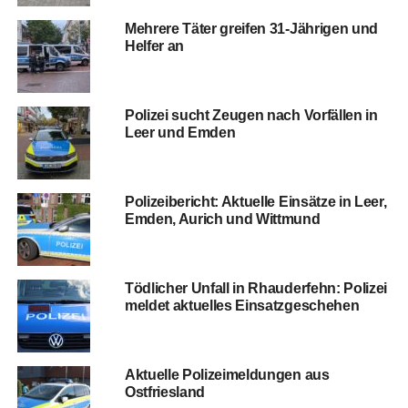
Meh­re­re Täter grei­fen 31-Jäh­ri­gen und
Hel­fer an
Poli­zei sucht Zeu­gen nach Vor­fäl­len in
Leer und Emden
Poli­zei­be­richt: Aktu­el­le Ein­sät­ze in Leer,
Emden, Aurich und Wittmund
Töd­li­cher Unfall in Rhau­der­fehn: Poli­zei
mel­det aktu­el­les Einsatzgeschehen
Aktu­el­le Poli­zei­mel­dun­gen aus
Ostfriesland