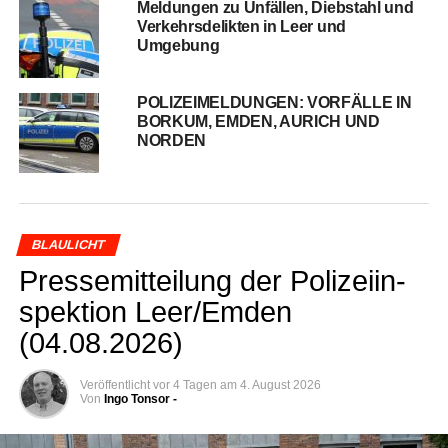
Mel­dun­gen zu Unfäl­len, Dieb­stahl und
Ver­kehrs­de­lik­ten in Leer und
Umgebung
POLIZEIMELDUNGEN: VORFÄLLE IN
BORKUM, EMDEN, AURICH UND
NORDEN
BLAULICHT
Pres­se­mit­tei­lung der Poli­zei­in­
spek­ti­on Leer/Emden
(04.08.2026)
Veröffentlicht
vor 4 Tagen
am
4. August 2026
Von
Ingo Tonsor -