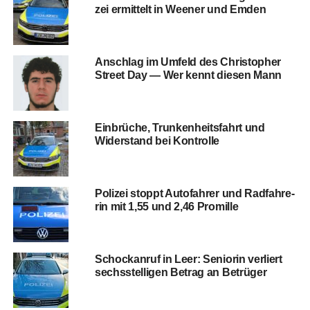
zei ermit­telt in Wee­ner und Emden
Anschlag im Umfeld des Chris­to­pher
Street Day — Wer kennt die­sen Mann
Ein­brü­che, Trun­ken­heits­fahrt und
Wider­stand bei Kontrolle
Poli­zei stoppt Auto­fah­rer und Rad­fah­re­
rin mit 1,55 und 2,46 Promille
Schock­an­ruf in Leer: Senio­rin ver­liert
sechs­stel­li­gen Betrag an Betrüger