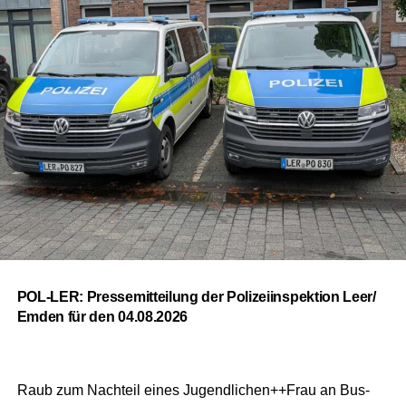
POL-LER: Pres­se­mit­tei­lung der Poli­zei­in­spek­ti­on Leer/
Emden für den 04.08.2026
Raub zum Nach­teil eines Jugendlichen++Frau an Bus­