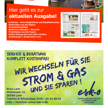
Neue Her­aus­for­de­run­gen für
Atemschutzgeräteträger
Vie­les hat sich für Feu­er­wehr­leu­te im Atem­schutz­ein­satz
ver­än­dert. Moder­ne Ein­satz­klei­dung schützt deut­lich bes­
ser als frü­her, ver­mit­telt aber manch­mal eine trü­ge­ri­sche