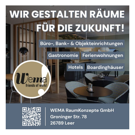
Sicher­heit. Denn die Beklei­dung hält zwar gro­ße Hit­ze
zunächst ab – dringt die­se aber durch, kann es für den
Trä­ger lebens­ge­fähr­lich wer­den. Des­halb ist es wich­tig,
dass Feu­er­wehr­leu­te die Gren­zen ihrer Schutz­aus­rüs­tung
in einem siche­ren Umfeld kennenlernen.
Hin­zu kommt: Durch moder­ne Bau­wei­sen und Mate­ria­li­en
hat sich das Brand­ver­hal­ten ver­än­dert. Brän­de ent­wi­ckeln
sich heu­te oft schwe­lend, pro­du­zie­ren gif­ti­ge Gase und
kön­nen beim Öff­nen von Türen explo­si­ons­ar­tig durch­zün­
den. Sol­che Sze­na­ri­en stel­len höchs­te Anfor­de­run­gen an
Tak­tik, Team­ar­beit und das rich­ti­ge Vorgehen.
mehr lesen — Hier klicken