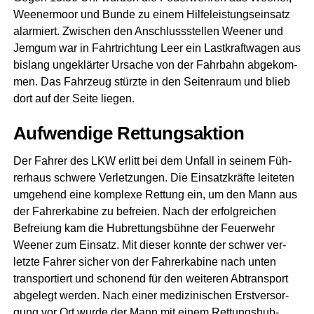
Ween­er­moor und Bun­de zu einem Hil­fe­leis­tungs­ein­satz
alar­miert. Zwi­schen den Anschluss­stel­len Wee­ner und
Jem­gum war in Fahrt­rich­tung Leer ein Last­kraft­wa­gen aus
bis­lang unge­klär­ter Ursa­che von der Fahr­bahn abge­kom­
men. Das Fahr­zeug stürz­te in den Sei­ten­raum und blieb
dort auf der Sei­te liegen.
Auf­wen­di­ge Rettungsaktion
Der Fah­rer des LKW erlitt bei dem Unfall in sei­nem Füh­
rer­haus schwe­re Ver­let­zun­gen. Die Ein­satz­kräf­te lei­te­ten
umge­hend eine kom­ple­xe Ret­tung ein, um den Mann aus
der Fah­rer­ka­bi­ne zu befrei­en. Nach der erfolg­rei­chen
Befrei­ung kam die Hub­ret­tungs­büh­ne der Feu­er­wehr
Wee­ner zum Ein­satz. Mit die­ser konn­te der schwer ver­
letz­te Fah­rer sicher von der Fah­rer­ka­bi­ne nach unten
trans­por­tiert und scho­nend für den wei­te­ren Abtrans­port
abge­legt wer­den. Nach einer medi­zi­ni­schen Erst­ver­sor­
gung vor Ort wur­de der Mann mit einem Ret­tungs­hub­