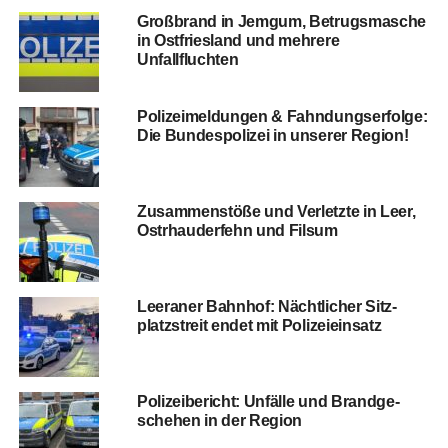
Groß­brand in Jem­gum, Betrugs­ma­sche
in Ost­fries­land und meh­re­re
Unfallfluchten
Poli­zei­mel­dun­gen & Fahn­dungs­er­fol­ge:
Die Bun­des­po­li­zei in unse­rer Region!
Zusam­men­stö­ße und Ver­letz­te in Leer,
Ost­rhau­der­fehn und Filsum
Leera­ner Bahn­hof: Nächt­li­cher Sitz­
platz­streit endet mit Polizeieinsatz
Poli­zei­be­richt: Unfäl­le und Brand­ge­
sche­hen in der Region