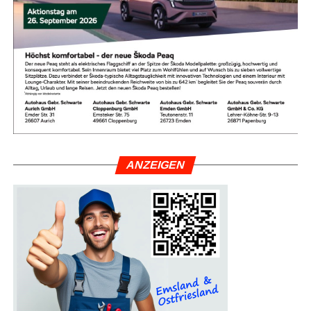
War­um die Heiß­aus­bil­dung so
wich­tig ist
ANZEI­GEN