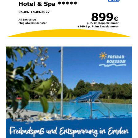
Brand­be­kämp­fung läuft
parallel
Wäh­rend die ers­ten Trupps im Gebäu­de nach Per­so­nen
suchen, bau­en wei­te­re Ein­satz­kräf­te die Was­ser­ver­sor­
gung auf. Das Feu­er wird gleich­zei­tig im Innen- und
Außen­an­griff bekämpft, um den Brand mög­lichst schnell
unter Kon­trol­le zu brin­gen und ein Über­grei­fen auf
benach­bar­te Gebäu­de zu verhindern.
Höchs­te Kon­zen­tra­ti­on im
Einsatz
Ein Woh­nungs- oder Gebäu­de­brand mit Men­schen­le­ben
in Gefahr gehört zu den anspruchs­volls­ten Ein­sät­zen der
Feu­er­wehr. Jeder Hand­griff muss sit­zen, denn oft ent­
schei­den weni­ge Minu­ten über Leben und Tod. Des­halb