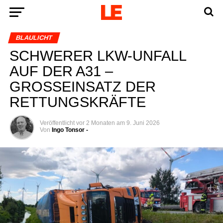
BLAULICHT
SCHWERER LKW-UNFALL
AUF DER A31 –
GROSSEINSATZ DER
RETTUNGSKRÄFTE
Veröffentlicht
vor 2 Monaten
am
9. Juni 2026
Von
Ingo Tonsor -