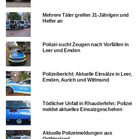
Meh­re­re Täter grei­fen 31-Jäh­ri­gen und
Hel­fer an
Poli­zei sucht Zeu­gen nach Vor­fäl­len in
Leer und Emden
Poli­zei­be­richt: Aktu­el­le Ein­sät­ze in Leer,
Emden, Aurich und Wittmund
Töd­li­cher Unfall in Rhau­der­fehn: Poli­zei
mel­det aktu­el­les Einsatzgeschehen
Aktu­el­le Poli­zei­mel­dun­gen aus
Ostfriesland