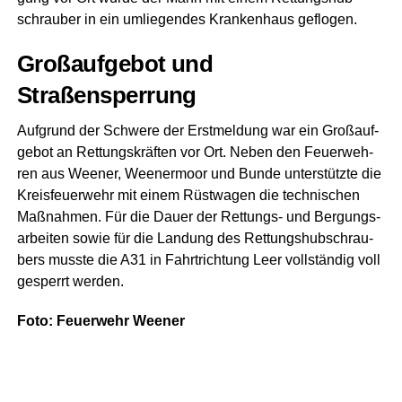
schrau­ber in ein umlie­gen­des Kran­ken­haus geflogen.
Groß­auf­ge­bot und
Straßensperrung
Auf­grund der Schwe­re der Erst­mel­dung war ein Groß­auf­
ge­bot an Ret­tungs­kräf­ten vor Ort. Neben den Feu­er­weh­
ren aus Wee­ner, Ween­er­moor und Bun­de unter­stütz­te die
Kreis­feu­er­wehr mit einem Rüst­wa­gen die tech­ni­schen
Maß­nah­men. Für die Dau­er der Ret­tungs- und Ber­gungs­
ar­bei­ten sowie für die Lan­dung des Ret­tungs­hub­schrau­
bers muss­te die A31 in Fahrt­rich­tung Leer voll­stän­dig voll
gesperrt werden.
Foto: Feu­er­wehr Weener