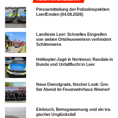
Pres­se­mit­tei­lung der Poli­zei­in­spek­ti­on
Leer/Emden (04.08.2026)
Land­kreis Leer: Schnel­les Ein­grei­fen
von sie­ben Orts­feu­er­weh­ren ver­hin­dert
Schlimmeres
Heli­ko­pter-Jagd in Nort­moor, Ran­da­le in
Bun­de und Unfall­flucht in Leer
Neue Dienst­gra­de, fri­scher Look: Gro­
ßer Abend im Feu­er­wehr­haus Weener!
Ein­bruch, Betrugs­war­nung und ein tra­
gi­scher Unglücksfall