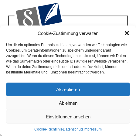
UPDATE: Wohn­haus­brand in Ihr­ho­ve – Ursa­che
Cookie-Zustimmung verwalten
unklar, Lüde­weg vor­sorg­lich gesperrt!
Um dir ein optimales Erlebnis zu bieten, verwenden wir Technologien wie
Nach dem Groß­ein­satz der Feu­er­weh­ren im Lüde­weg
Cookies, um Geräteinformationen zu speichern und/oder darauf
liegt nun die offi­zi­el­le Mel­dung der Poli­zei Leer/Emden
zuzugreifen. Wenn du diesen Technologien zustimmst, können wir Daten
wie das Surfverhalten oder eindeutige IDs auf dieser Website verarbeiten.
vor:
Wenn du deine Zustimmung nicht erteilst oder zurückziehst, können
bestimmte Merkmale und Funktionen beeinträchtigt werden.
Gegen 09:15 Uhr brach das Feu­er aus bis­lang unge­klär­
ter Ursa­che aus. Glück im Unglück: Der 31-jäh­ri­ge
Akzeptieren
Bewoh­ner befand sich zum Brand­aus­bruch nicht im
Gebäu­de. Auch wei­te­re Per­so­nen wur­den im Haus nicht
Ablehnen
angetroffen.
Einstellungen ansehen
Ach­tung Ver­kehrs­teil­neh­mer:
Der Lüde­weg ist im
betrof­fe­nen Bereich aktu­ell vor­sorg­lich gesperrt! Es
Coo­kie-Richt­li­nie
Daten­schutz
Impres­sum
besteht die Gefahr, dass der Gie­bel des beschä­dig­ten