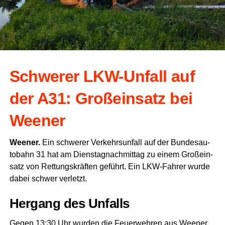
Schwe­rer LKW-Unfall auf
der A31: Groß­ein­satz bei
Weener
Wee­ner.
Ein schwe­rer Ver­kehrs­un­fall auf der Bun­des­au­
to­bahn 31 hat am Diens­tag­nach­mit­tag zu einem Groß­ein­
satz von Ret­tungs­kräf­ten geführt. Ein LKW-Fah­rer wur­de
dabei schwer verletzt.
Her­gang des Unfalls
Gegen 13:30 Uhr wur­den die Feu­er­weh­ren aus Wee­ner,