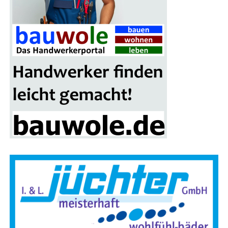
Grup­pen­fo­to vor der Brand­si­mu­la­ti­ons­an­la­ge in Leer:
(v. l.) Alwin Stamm, Spar­ten­lei­ter der Kreis­feu­er­wehr Leer,
Sascha Jöhnk („Brand­stif­ter“) von der Fir­ma Blaul & Sei­
fert GmbH aus Gan­der­ke­see , Land­rat Mat­thi­as Groo­te
sowie zwei Teil­neh­mer der Heiß­aus­bil­dung
unter vol­ler
Schutz­mon­tur und Atem­schutz
.
Für die Bevöl­ke­rung ist es eine erfreu­li­che Ent­wick­lung:
In den letz­ten Jah­ren ist die Zahl der Haus­brän­de deut­lich
zurück­ge­gan­gen. Rauch­mel­der sor­gen zudem dafür, dass
Bewoh­ner gefähr­de­te Gebäu­de meist recht­zei­tig ver­las­
sen kön­nen.
Das hat jedoch zur Fol­ge, dass Feu­er­