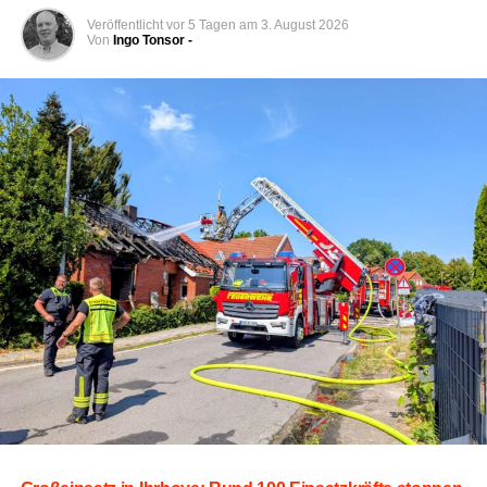
Ein bis­lang unbe­kann­ter Täter ver­letz­te einen 14-jäh­ri­gen
Veröffentlicht
vor 5 Tagen
am
3. August 2026
Von
Ingo Tonsor -
Jun­gen zunächst leicht und for­der­te ihn zur Her­aus­ga­be
per­sön­li­cher Gegen­stän­de auf. Anschlie­ßend nahm der
Täter eine Tasche des Jugend­li­chen samt Inhalt an sich
und flüch­te­te fuß­läu­fig in Rich­tung Grenzweg.
Der Täter wur­de als jun­ger Erwach­se­ner bzw. Jugend­li­
cher und mit brau­nen Haa­ren beschrie­ben. Er trug eine
schwar­ze Jacke, eine schwar­ze Hose sowie eine schwar­
ze Cap. Auf­fäl­lig war sein unrun­der bezie­hungs­wei­se
schlur­fen­der Gang.
Zeu­gin­nen und Zeu­gen, die Hin­wei­se zu der Tat oder
dem beschrie­be­nen Täter geben kön­nen, wer­den gebe­
ten, sich mit der Poli­zei in Ver­bin­dung zu setzen.
Leer — Frau an Bus­hal­te­stel­le
angegangen