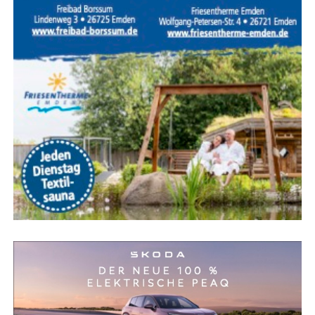
trai­nie­ren die Feu­er­weh­ren sol­che Ein­satz­la­gen regel­mä­
ßig, damit im Ernst­fall jeder Trupp sei­ne Auf­ga­ben sicher
und rou­ti­niert aus­füh­ren kann.