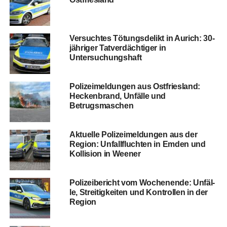
Ver­such­tes Tötungs­de­likt in Aurich: 30-
jäh­ri­ger Tat­ver­däch­ti­ger in
Untersuchungshaft
Poli­zei­mel­dun­gen aus Ost­fries­land:
Hecken­brand, Unfäl­le und
Betrugsmaschen
Aktu­el­le Poli­zei­mel­dun­gen aus der
Regi­on: Unfall­fluch­ten in Emden und
Kol­li­si­on in Weener
Poli­zei­be­richt vom Wochen­en­de: Unfäl­
le, Strei­tig­kei­ten und Kon­trol­len in der
Region