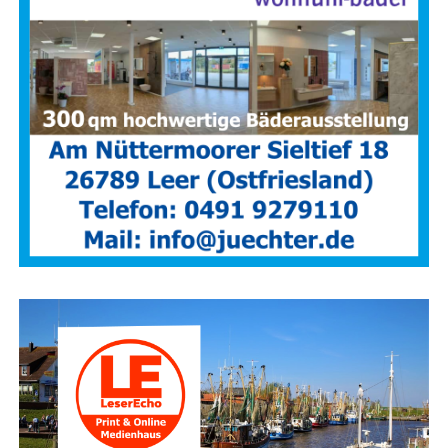
wehr­leu­te sel­te­ner Gele­gen­heit haben, im Innen­an­griff
prak­ti­sche Erfah­run­gen zu sam­meln.
Rou­ti­ne und
siche­re Hand­lungs­ab­läu­fe müs­sen des­halb gezielt trai­
niert wer­den – unter rea­lis­ti­schen Bedingungen.
Anzeige