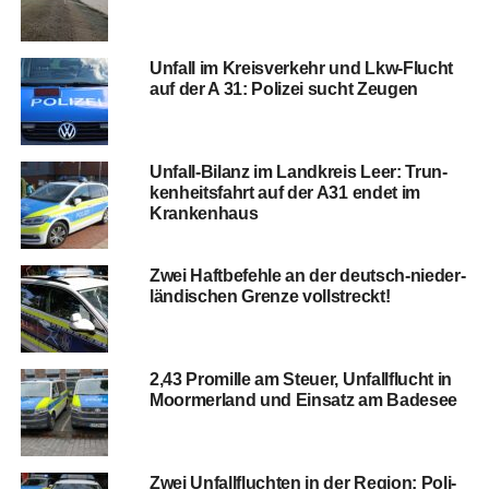
Unfall im Kreis­ver­kehr und Lkw-Flucht
auf der A 31: Poli­zei sucht Zeugen
Unfall-Bilanz im Land­kreis Leer: Trun­
ken­heits­fahrt auf der A31 endet im
Krankenhaus
Zwei Haft­be­feh­le an der deutsch-nie­der­
län­di­schen Gren­ze vollstreckt!
2,43 Pro­mil­le am Steu­er, Unfall­flucht in
Moorm­er­land und Ein­satz am Badesee
Zwei Unfall­fluch­ten in der Regi­on: Poli­