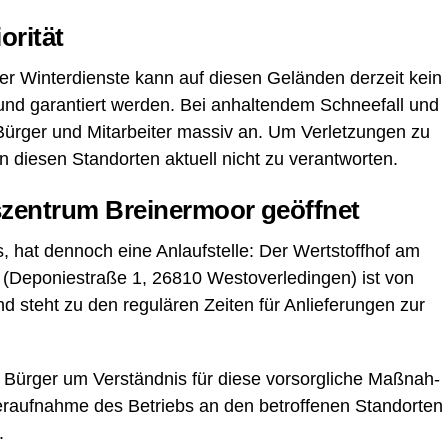
iorität
er Win­ter­diens­te kann auf die­sen Gelän­den der­zeit kein
rund garan­tiert wer­den. Bei anhal­ten­dem Schnee­fall und
r Bür­ger und Mit­ar­bei­ter mas­siv an. Um Ver­let­zun­gen zu
 an die­sen Stand­or­ten aktu­ell nicht zu verantworten.
­zen­trum Brei­ner­moor geöffnet
, hat den­noch eine Anlauf­stel­le: Der Wert­stoff­hof am
(Depo­nie­stra­ße 1, 26810 Wes­t­ov­er­le­din­gen) ist von
d steht zu den regu­lä­ren Zei­ten für Anlie­fe­run­gen zur
lle Bür­ger um Ver­ständ­nis für die­se vor­sorg­li­che Maß­nah­
der­auf­nah­me des Betriebs an den betrof­fe­nen Stand­or­ten
.