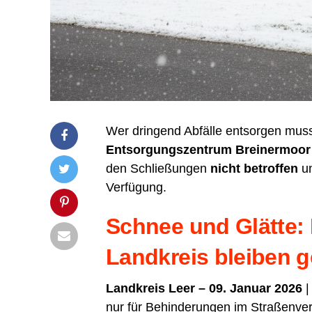
Wer drin­gend Abfäl­le ent­sor­gen muss
Ent­sor­gungs­zen­trum Brei­ner­moor
den Schlie­ßun­gen
nicht betrof­fen
un
Verfügung.
Schnee und Glät­te: M
Land­kreis blei­ben
Land­kreis Leer – 09. Janu­ar 2026
|
nur für Behin­de­run­gen im Stra­ßen­ver