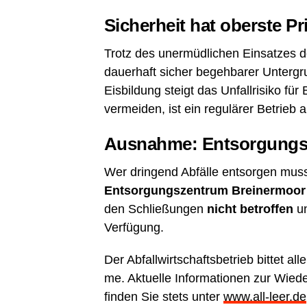
Sicher­heit hat obers­te Pr
Trotz des uner­müd­li­chen Ein­sat­zes d
dau­er­haft sicher begeh­ba­rer Unter­g
Eis­bil­dung steigt das Unfall­ri­si­ko fü
ver­mei­den, ist ein regu­lä­rer Betrieb
Aus­nah­me: Ent­sor­gungs
Wer drin­gend Abfäl­le ent­sor­gen muss
Ent­sor­gungs­zen­trum Brei­ner­moor
den Schlie­ßun­gen
nicht betrof­fen
un
Verfügung.
Der Abfall­wirt­schafts­be­trieb bit­tet a
me. Aktu­el­le Infor­ma­tio­nen zur Wie­
fin­den Sie stets unter
www.all-leer.de