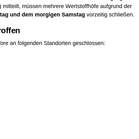
) mit­teilt, müs­sen meh­re­re Wert­stoff­hö­fe auf­grund der
i­tag und dem mor­gi­gen Sams­tag
vor­zei­tig schließen.
roffen
Tore an fol­gen­den Stand­or­ten geschlossen: