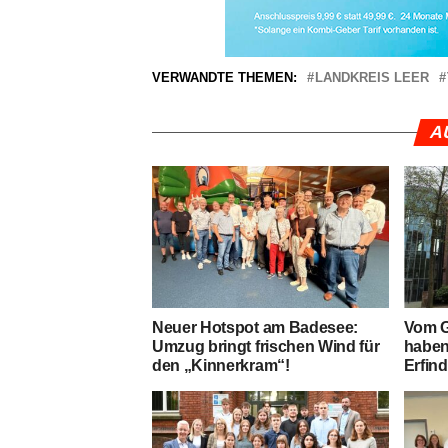
VERWANDTE THEMEN:
LANDKREIS LEER
A
Neu­er Hot­spot am Bade­see:
Vom Ge
Umzug bringt fri­schen Wind für
haben 
den „Kin­ner­kram“!
Erfin