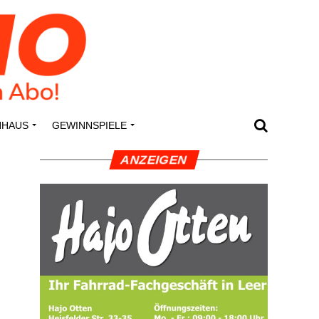
N­HAUS
GEWINN­SPIE­LE
ANZEI­GEN