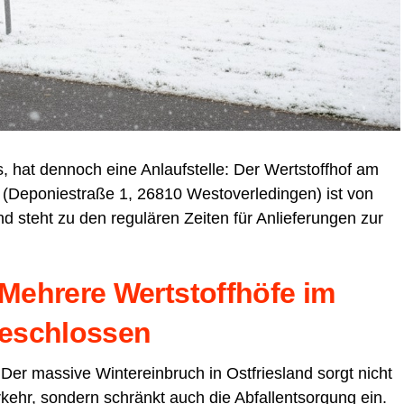
, hat den­noch eine Anlauf­stel­le: Der Wert­stoff­hof am
(Depo­nie­stra­ße 1, 26810 Wes­t­ov­er­le­din­gen) ist von
d steht zu den regu­lä­ren Zei­ten für Anlie­fe­run­gen zur
eh­re­re Wert­stoff­hö­fe im
 geschlossen
 Der mas­si­ve Win­ter­ein­bruch in Ost­fries­land sorgt nicht
­kehr, son­dern schränkt auch die Abfall­ent­sor­gung ein.