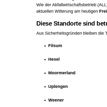
Wie der Abfall­wirt­schafts­be­trieb (ALL
aktu­el­len Wit­te­rung am heu­ti­gen
Fre
Die­se Stand­or­te sind bet
Aus Sicher­heits­grün­den blei­ben die 
Fils­um
Hesel
Moorm­er­land
Uple­n­gen
Wee­ner