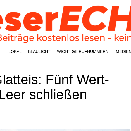
LOKAL
BLAU­LICHT
WICH­TI­GE RUFNUMMERN
MEDI­E
 Glatt­eis: Fünf Wert­
s Leer schließen