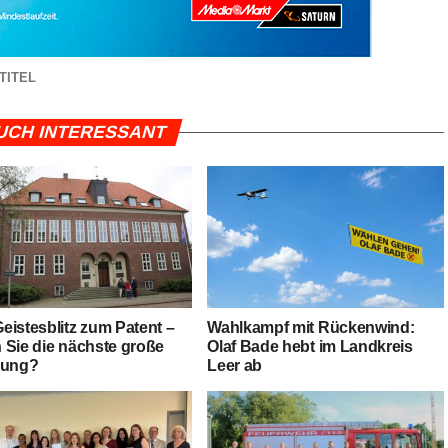
TITEL
UCH INTERESSANT
is­tes­blitz zum Patent –
Wahl­kampf mit Rücken­wind:
Sie die nächs­te gro­ße
Olaf Bade hebt im Land­kreis
dung?
Leer ab