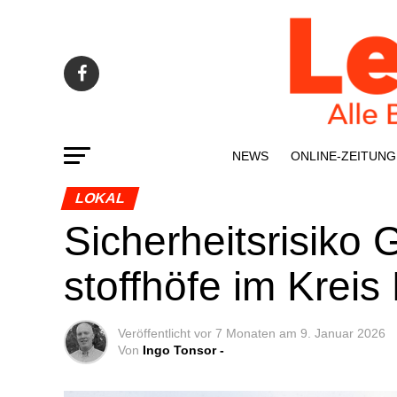
NEWS
ONLINE-ZEI­­TUNG
LOKAL
Sicher­heits­ri­si­ko
stoff­hö­fe im Krei
Veröffentlicht
vor 7 Monaten
am
9. Januar 2026
Von
Ingo Tonsor -