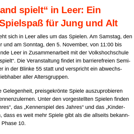
s­land spielt“ in Leer: Ein
 Spiel­spaß für Jung und Alt
eht sich in Leer alles um das Spie­len. Am Sams­tag, den
r und am Sonn­tag, den 5. Novem­ber, von 11:00 bis
eun­de Leer in Zusam­men­ar­beit mit der Volks­hoch­schu­le
pielt“. Die Ver­an­stal­tung fin­det im bar­rie­re­frei­en Semi­
er in der Blin­ke 55 statt und ver­spricht ein abwechs­
lieb­ha­ber aller Altersgruppen.
ge Gele­gen­heit, preis­ge­krön­te Spie­le aus­zu­pro­bie­ren
n­nen­zu­ler­nen. Unter den vor­ge­stell­ten Spie­len fin­den
­res“, das „Ken­ner­spiel des Jah­res“ und das „Kin­der­
h, dass es weit mehr Spie­le gibt als die all­seits bekann­
d Pha­se 10.