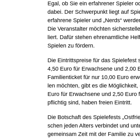
Egal, ob Sie ein erfah­re­ner Spie­ler o
dabei. Der Schwer­punkt liegt auf Spie­
erfah­re­ne Spie­ler und „Nerds“ wer­de
Die Ver­an­stal­ter möch­ten sicher­stel­
liert. Dafür ste­hen ehren­amt­li­che H
Spie­len zu fördern.
Die Ein­tritts­prei­se für das Spie­le­fes
4,50 Euro für Erwach­se­ne und 2,00 Eu
Fami­li­en­ti­cket für nur 10,00 Euro 
len möch­ten, gibt es die Mög­lich­keit,
Euro für Erwach­se­ne und 2,50 Euro fü
pflich­tig sind, haben frei­en Eintritt.
Die Bot­schaft des Spie­le­fests „Ost­frie
schen jeden Alters ver­bin­det und unter­
gemein­sam Zeit mit der Fami­lie zu ve