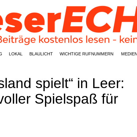
G
LOKAL
BLAU­LICHT
WICH­TI­GE RUFNUMMERN
MEDI­E
es­land spielt“ in Leer:
l­ler Spiel­spaß für