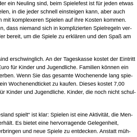
der ein Neu­ling sind, beim Spie­le­fest ist für jeden etwas
len, in die jeder schnell ein­stei­gen kann, aber auch
n mit kom­ple­xe­ren Spie­len auf ihre Kos­ten kom­men.
len, dass nie­mand sich in kom­pli­zier­ten Spiel­re­geln ver­
el­fer bereit, um die Spie­le zu erklä­ren und den Spaß am
t sind erschwing­lich. An der Tages­kas­se kos­tet der Ein­tritt
ro für Kin­der und Jugend­li­che. Fami­li­en kön­nen ein
erwer­ben. Wenn Sie das gesam­te Wochen­en­de lang spie­
 ein Wochen­end­ti­cket zu kau­fen. Die­ses kos­tet 7,00
r Kin­der und Jugend­li­che. Kin­der, die noch nicht schul­
s­land spielt“ ist klar: Spie­len ist eine Akti­vi­tät, die Men­
hält. Es bie­tet eine her­vor­ra­gen­de Gele­gen­heit,
r­brin­gen und neue Spie­le zu ent­de­cken. Anstatt müh­