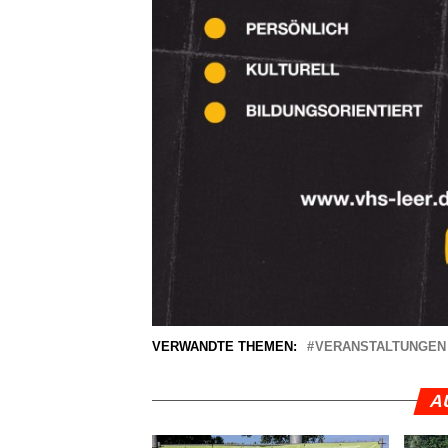
VERWANDTE THEMEN:
VERANSTALTUNGEN
A