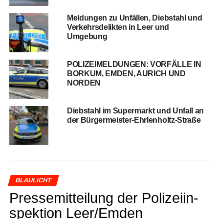
Mel­dun­gen zu Unfäl­len, Dieb­stahl und
Ver­kehrs­de­lik­ten in Leer und
Umgebung
POLIZEIMELDUNGEN: VORFÄLLE IN
BORKUM, EMDEN, AURICH UND
NORDEN
Dieb­stahl im Super­markt und Unfall an
der Bürgermeister-Ehrlenholtz-Straße
BLAULICHT
Pres­se­mit­tei­lung der Poli­zei­in­
spek­ti­on Leer/Emden