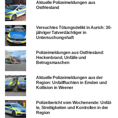
Aktu­el­le Poli­zei­mel­dun­gen aus
Ostfriesland
Ver­such­tes Tötungs­de­likt in Aurich: 30-
jäh­ri­ger Tat­ver­däch­ti­ger in
Untersuchungshaft
Poli­zei­mel­dun­gen aus Ost­fries­land:
Hecken­brand, Unfäl­le und
Betrugsmaschen
Aktu­el­le Poli­zei­mel­dun­gen aus der
Regi­on: Unfall­fluch­ten in Emden und
Kol­li­si­on in Weener
Poli­zei­be­richt vom Wochen­en­de: Unfäl­
le, Strei­tig­kei­ten und Kon­trol­len in der
Region