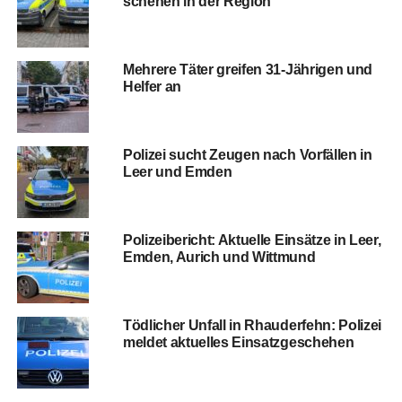
sche­hen in der Region
Meh­re­re Täter grei­fen 31-Jäh­ri­gen und
Hel­fer an
Poli­zei sucht Zeu­gen nach Vor­fäl­len in
Leer und Emden
Poli­zei­be­richt: Aktu­el­le Ein­sät­ze in Leer,
Emden, Aurich und Wittmund
Töd­li­cher Unfall in Rhau­der­fehn: Poli­zei
mel­det aktu­el­les Einsatzgeschehen