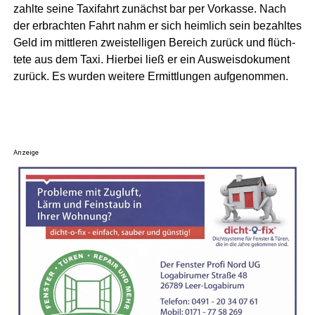
zahl­te sei­ne Taxi­fahrt zunächst bar per Vor­kas­se. Nach
der erbrach­ten Fahrt nahm er sich heim­lich sein bezahl­tes
Geld im mitt­le­ren zwei­stel­li­gen Bereich zurück und flüch­
te­te aus dem Taxi. Hier­bei ließ er ein Aus­weis­do­ku­ment
zurück. Es wur­den wei­te­re Ermitt­lun­gen aufgenommen.
Anzeige