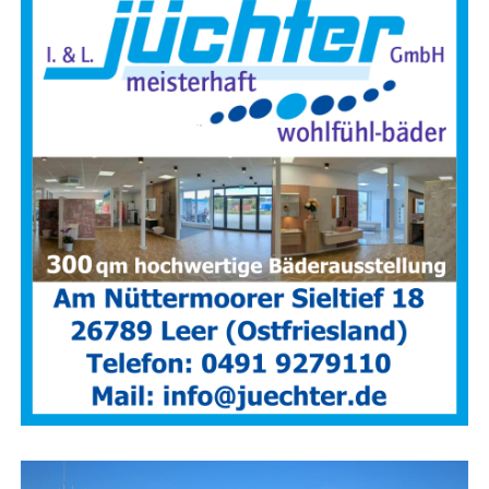
Für die Bevöl­ke­rung ist es eine erfreu­li­che Ent­wick­lung:
In den letz­ten Jah­ren ist die Zahl der Haus­brän­de deut­lich
zurück­ge­gan­gen. Rauch­mel­der sor­gen zudem dafür, dass
Bewoh­ner gefähr­de­te Gebäu­de meist recht­zei­tig ver­las­
sen kön­nen.
Das hat jedoch zur Fol­ge, dass Feu­er­
wehr­leu­te sel­te­ner Gele­gen­heit haben, im Innen­an­griff
prak­ti­sche Erfah­run­gen zu sam­meln.
Rou­ti­ne und
siche­re Hand­lungs­ab­läu­fe müs­sen des­halb gezielt trai­
niert wer­den – unter rea­lis­ti­schen Bedingungen.
Anzeige