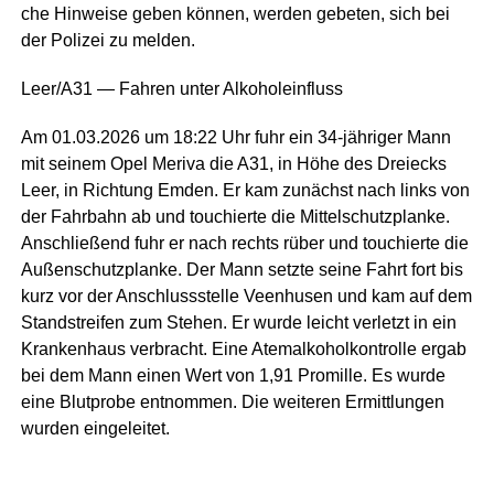
che Hin­wei­se geben kön­nen, wer­den gebe­ten, sich bei
der Poli­zei zu melden.
Leer/A31 — Fah­ren unter Alkoholeinfluss
Am 01.03.2026 um 18:22 Uhr fuhr ein 34-jäh­ri­ger Mann
mit sei­nem Opel Meri­va die A31, in Höhe des Drei­ecks
Leer, in Rich­tung Emden. Er kam zunächst nach links von
der Fahr­bahn ab und tou­chier­te die Mit­tel­schutz­plan­ke.
Anschlie­ßend fuhr er nach rechts rüber und tou­chier­te die
Außen­schutz­plan­ke. Der Mann setz­te sei­ne Fahrt fort bis
kurz vor der Anschluss­stel­le Veen­husen und kam auf dem
Stand­strei­fen zum Ste­hen. Er wur­de leicht ver­letzt in ein
Kran­ken­haus ver­bracht. Eine Atem­al­ko­hol­kon­trol­le ergab
bei dem Mann einen Wert von 1,91 Pro­mil­le. Es wur­de
eine Blut­pro­be ent­nom­men. Die wei­te­ren Ermitt­lun­gen
wur­den eingeleitet.