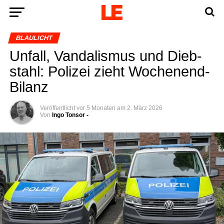
BLAULICHT
Unfall, Van­da­lis­mus und Dieb­
stahl: Poli­zei zieht Wochenend-
Bilanz
Veröffentlicht
vor 5 Monaten
am
2. März 2026
Von
Ingo Tonsor -