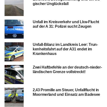
gi­scher Unglücksfall
Unfall im Kreis­ver­kehr und Lkw-Flucht
auf der A 31: Poli­zei sucht Zeugen
Unfall-Bilanz im Land­kreis Leer: Trun­
ken­heits­fahrt auf der A31 endet im
Krankenhaus
Zwei Haft­be­feh­le an der deutsch-nie­der­
län­di­schen Gren­ze vollstreckt!
2,43 Pro­mil­le am Steu­er, Unfall­flucht in
Moorm­er­land und Ein­satz am Badesee