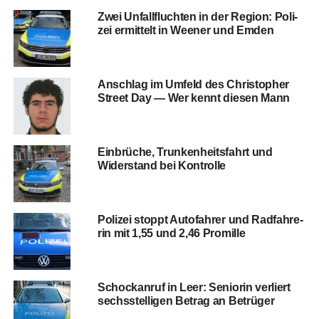
Zwei Unfall­fluch­ten in der Regi­on: Poli­
zei ermit­telt in Wee­ner und Emden
Anschlag im Umfeld des Chris­to­pher
Street Day — Wer kennt die­sen Mann
Ein­brü­che, Trun­ken­heits­fahrt und
Wider­stand bei Kontrolle
Poli­zei stoppt Auto­fah­rer und Rad­fah­re­
rin mit 1,55 und 2,46 Promille
Schock­an­ruf in Leer: Senio­rin ver­liert
sechs­stel­li­gen Betrag an Betrüger