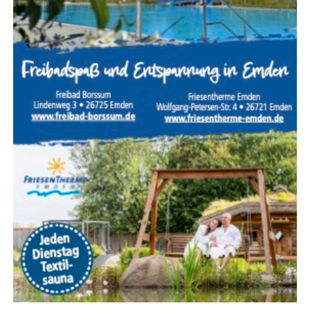
Ein Woh­nungs- oder Gebäu­de­brand mit Men­schen­le­ben
in Gefahr gehört zu den anspruchs­volls­ten Ein­sät­zen der
Feu­er­wehr. Jeder Hand­griff muss sit­zen, denn oft ent­
schei­den weni­ge Minu­ten über Leben und Tod. Des­halb
trai­nie­ren die Feu­er­weh­ren sol­che Ein­satz­la­gen regel­mä­
ßig, damit im Ernst­fall jeder Trupp sei­ne Auf­ga­ben sicher
und rou­ti­niert aus­füh­ren kann.