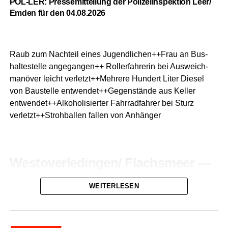
POL-LER: Pres­se­mit­tei­lung der Poli­zei­in­spek­ti­on Leer/
Emden für den 04.08.2026
Raub zum Nach­teil eines Jugendlichen++Frau an Bus­
hal­te­stel­le ange­gan­gen++ Rol­ler­fah­re­rin bei Aus­weich­
ma­nö­ver leicht verletzt++Mehrere Hun­dert Liter Die­sel
von Bau­stel­le entwendet++Gegenstände aus Kel­ler
entwendet++Alkoholisierter Fahr­rad­fah­rer bei Sturz
verletzt++Strohballen fal­len von Anhänger
Westoverledingen/ Flachs­meer —
Raub zum Nach­teil eines
WEITERLESEN
Jugendlichen
Am 02.08.2026 kam es gegen 20:50 Uhr in der Stra­ße “Zu