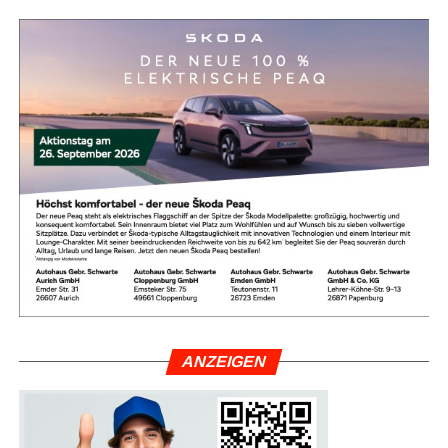
War­um die Heiß­aus­bil­dung so
wich­tig ist
ANZEI­GEN