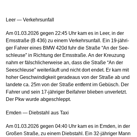
Leer — Verkehrsunfall
Am 01.03.2026 gegen 22:45 Uhr kam es in Leer, in der
Ems­stra­ße (B 436) zu einem Ver­kehrs­un­fall. Ein 19-jäh­ri­
ger Fah­rer eines BMW 420d fuhr die Stra­ße “An der See­
schleu­se” in Rich­tung der Ems­stra­ße. An der Kreu­zung
nahm er fälsch­li­cher­wei­se an, dass die Stra­ße “An der
See­schleu­se” wei­ter­läuft und nicht dort endet. Er kam mit
hoher Geschwin­dig­keit gera­de­aus von der Stra­ße ab und
lan­de­te ca. 25m von der Stra­ße ent­fernt im Gebüsch. Der
Fah­rer und sein 17-jäh­ri­ger Bei­fah­rer blie­ben unver­letzt.
Der Pkw wur­de abgeschleppt.
Emden — Dieb­stahl aus Taxi
Am 01.03.2026 gegen 04:40 Uhr kam es in Emden, in der
Gro­ßen Stra­ße, zu einem Dieb­stahl. Ein 32-jäh­ri­ger Mann