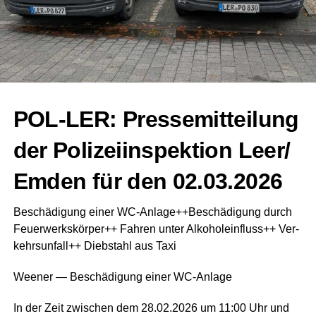
POL-LER: Pres­se­mit­tei­lung
der Poli­zei­in­spek­ti­on Leer/
Emden für den 02.03.2026
Beschä­di­gung einer WC-Anlage++Beschädigung durch
Feu­er­werks­kör­per++ Fah­ren unter Alko­hol­ein­fluss++ Ver­
kehrs­un­fall++ Dieb­stahl aus Taxi
Wee­ner — Beschä­di­gung einer WC-Anlage
In der Zeit zwi­schen dem 28.02.2026 um 11:00 Uhr und