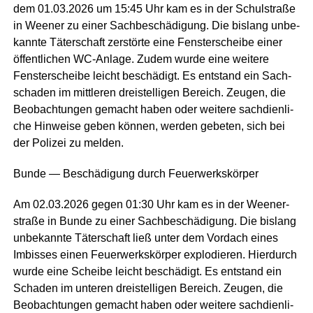
dem 01.03.2026 um 15:45 Uhr kam es in der Schul­stra­ße
in Wee­ner zu einer Sach­be­schä­di­gung. Die bis­lang unbe­
kann­te Täter­schaft zer­stör­te eine Fens­ter­schei­be einer
öffent­li­chen WC-Anla­ge. Zudem wur­de eine wei­te­re
Fens­ter­schei­be leicht beschä­digt. Es ent­stand ein Sach­
scha­den im mitt­le­ren drei­stel­li­gen Bereich. Zeu­gen, die
Beob­ach­tun­gen gemacht haben oder wei­te­re sach­dien­li­
che Hin­wei­se geben kön­nen, wer­den gebe­ten, sich bei
der Poli­zei zu melden.
Bun­de — Beschä­di­gung durch Feuerwerkskörper
Am 02.03.2026 gegen 01:30 Uhr kam es in der Ween­er­
stra­ße in Bun­de zu einer Sach­be­schä­di­gung. Die bis­lang
unbe­kann­te Täter­schaft ließ unter dem Vor­dach eines
Imbis­ses einen Feu­er­werks­kör­per explo­die­ren. Hier­durch
wur­de eine Schei­be leicht beschä­digt. Es ent­stand ein
Scha­den im unte­ren drei­stel­li­gen Bereich. Zeu­gen, die
Beob­ach­tun­gen gemacht haben oder wei­te­re sach­dien­li­