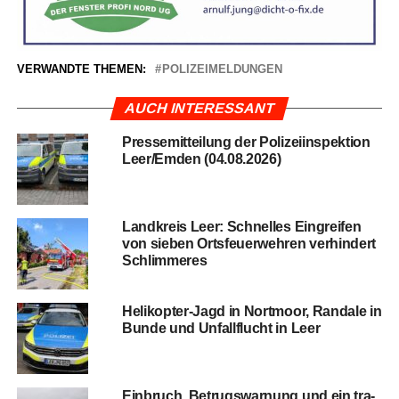
VERWANDTE THEMEN:
POLIZEIMELDUNGEN
AUCH INTERESSANT
Pres­se­mit­tei­lung der Poli­zei­in­spek­ti­on
Leer/Emden (04.08.2026)
Land­kreis Leer: Schnel­les Ein­grei­fen
von sie­ben Orts­feu­er­weh­ren ver­hin­dert
Schlimmeres
Heli­ko­pter-Jagd in Nort­moor, Ran­da­le in
Bun­de und Unfall­flucht in Leer
Ein­bruch, Betrugs­war­nung und ein tra­