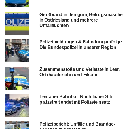
Groß­brand in Jem­gum, Betrugs­ma­sche
in Ost­fries­land und meh­re­re
Unfallfluchten
Poli­zei­mel­dun­gen & Fahn­dungs­er­fol­ge:
Die Bun­des­po­li­zei in unse­rer Region!
Zusam­men­stö­ße und Ver­letz­te in Leer,
Ost­rhau­der­fehn und Filsum
Leera­ner Bahn­hof: Nächt­li­cher Sitz­
platz­streit endet mit Polizeieinsatz
Poli­zei­be­richt: Unfäl­le und Brand­ge­