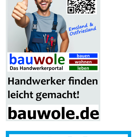
Grup­pen­fo­to vor der Brand­si­mu­la­ti­ons­an­la­ge in Leer:
(v. l.) Alwin Stamm, Spar­ten­lei­ter der Kreis­feu­er­wehr Leer,
Sascha Jöhnk („Brand­stif­ter“) von der Fir­ma Blaul & Sei­
fert GmbH aus Gan­der­ke­see , Land­rat Mat­thi­as Groo­te
sowie zwei Teil­neh­mer der Heiß­aus­bil­dung
unter vol­ler
Schutz­mon­tur und Atem­schutz
.