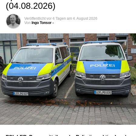
(04.08.2026)
Veröffentlicht
vor 4 Tagen
am
4. August 2026
Von
Ingo Tonsor -