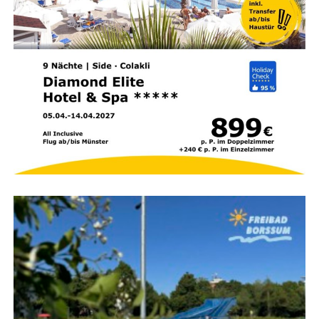
Nach dem Ein­tref­fen beginnt sofort die Men­schen­ret­tung.
Meh­re­re Atem­schutz­trupps durch­su­chen das Gebäu­de
nach ver­miss­ten Per­so­nen und brin­gen die­se in Sicher­
heit. Die Ret­tung von Men­schen hat dabei immer Vor­rang
vor der eigent­li­chen Brandbekämpfung.
Brand­be­kämp­fung läuft
parallel
Wäh­rend die ers­ten Trupps im Gebäu­de nach Per­so­nen
suchen, bau­en wei­te­re Ein­satz­kräf­te die Was­ser­ver­sor­
gung auf. Das Feu­er wird gleich­zei­tig im Innen- und
Außen­an­griff bekämpft, um den Brand mög­lichst schnell
unter Kon­trol­le zu brin­gen und ein Über­grei­fen auf
benach­bar­te Gebäu­de zu verhindern.
Höchs­te Kon­zen­tra­ti­on im
Einsatz