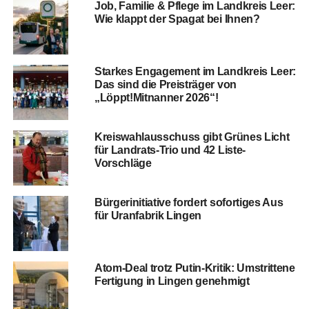
Job, Fami­lie & Pfle­ge im Land­kreis Leer:
Wie klappt der Spa­gat bei Ihnen?
Star­kes Enga­ge­ment im Land­kreis Leer:
Das sind die Preis­trä­ger von
„Löppt!Mitnanner 2026“!
Kreis­wahl­aus­schuss gibt Grü­nes Licht
für Land­rats-Trio und 42 Liste-
Vorschläge
Bür­ger­initia­ti­ve for­dert sofor­ti­ges Aus
für Uranfa­brik Lingen
Atom-Deal trotz Putin-Kri­tik: Umstrit­te­ne
Fer­ti­gung in Lin­gen genehmigt