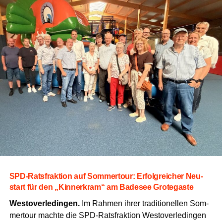
SPD-Rats­frak­ti­on auf Som­mer­tour: Erfolg­rei­cher Neu­
start für den „Kin­ner­kram“ am Bade­see Grotegaste
Wes­t­ov­er­le­din­gen.
Im Rah­men ihrer tra­di­tio­nel­len Som­
mer­tour mach­te die SPD-Rats­frak­ti­on Wes­t­ov­er­le­din­gen