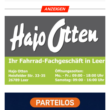
Weiß­dorn­stra­ße,
die Rot­dorn­stra­ße und die Von-
ANZEI­GEN
Bodelschwingh-Straße.
Anzeige
Zügi­ges Ver­fah­ren, aber
witterungsabhängig
Die Stadt­wer­ke set­zen bei den Arbei­ten pri­mär auf das
soge­nann­te DSK-Ver­fah­ren (Dün­ne Asphalt­deck­schich­
ten in Kalt­bau­wei­se).
Die­ses Ver­fah­ren gilt als tech­nisch
gut geeig­net für die betrof­fe­nen Stra­ßen und hat sich
bereits auf Pro­jek­ten wie dem Ost­fries­land-Wan­der­weg
bewährt.
Es ermög­licht eine wirt­schaft­li­che und deut­li­che
Ver­län­ge­rung der Lebens­dau­er der Fahr­bah­nen.
Zum
Ein­satz kommt eine spe­zi­ell ent­wi­ckel­te DSK-Ein­bau­ma­
schi­ne,
die das Mate­ri­al direkt auf der Bau­stel­le als kon­ti­
Nach­hil­fe in Leer und im Land­kreis Leer
nu­ier­li­che Misch- und Ein­bau­ein­heit herstellt.
Die Behör­den wei­sen jedoch aus­drück­lich dar­auf hin,
dass der Erfolg die­ses spe­zi­el­len Ver­fah­rens von dau­er­