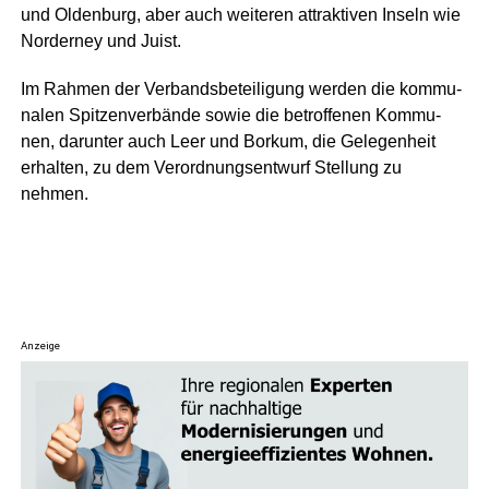
und Olden­burg, aber auch wei­te­ren attrak­ti­ven Inseln wie
Nor­der­ney und Juist.
Im Rah­men der Ver­bands­be­tei­li­gung wer­den die kom­mu­
na­len Spit­zen­ver­bän­de sowie die betrof­fe­nen Kom­mu­
nen, dar­un­ter auch Leer und Bor­kum, die Gele­gen­heit
erhal­ten, zu dem Ver­ord­nungs­ent­wurf Stel­lung zu
nehmen.
Anzeige