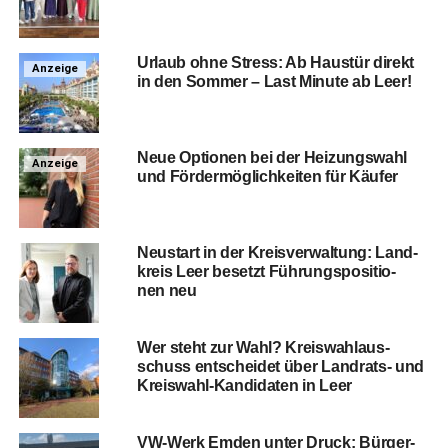
Urlaub ohne Stress: Ab Haus­tür direkt
Anzeige
in den Som­mer – Last Minu­te ab Leer!
Neue Optio­nen bei der Hei­zungs­wahl
Anzeige
und För­der­mög­lich­kei­ten für Käufer
Neu­start in der Kreis­ver­wal­tung: Land­
kreis Leer besetzt Füh­rungs­po­si­tio­
nen neu
Wer steht zur Wahl? Kreis­wahl­aus­
schuss ent­schei­det über Land­rats- und
Kreis­wahl-Kan­di­da­ten in Leer
VW-Werk Emden unter Druck: Bür­ger­