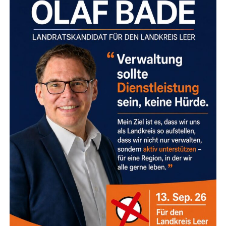
haft geeig­ne­ten Wit­te­rungs­ver­hält­nis­sen abhängt.
Die
Mate­ria­li­en benö­ti­gen bestimm­te kli­ma­ti­sche Bedin­gun­
gen,
um ihre lang­le­bi­ge Wir­kung und Halt­bar­keit zu ent­
fal­ten.
Soll­te das Wet­ter nicht mit­spie­len,
kön­nen kurz­fris­
ti­ge Ver­schie­bun­gen der Arbei­ten in ein­zel­nen Abschnit­
ten erfor­der­lich werden.