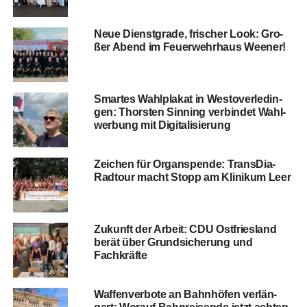
Neue Dienst­gra­de, fri­scher Look: Gro­
ßer Abend im Feu­er­wehr­haus Weener!
Smar­tes Wahl­pla­kat in Wes­t­ov­er­le­din­
gen: Thors­ten Sin­ning ver­bin­det Wahl­
wer­bung mit Digitalisierung
Zei­chen für Organ­spen­de: Trans­Dia-
Rad­tour macht Stopp am Kli­ni­kum Leer
Zukunft der Arbeit: CDU Ost­fries­land
berät über Grund­si­che­rung und
Fachkräfte
Waf­fen­ver­bo­te an Bahn­hö­fen ver­län­