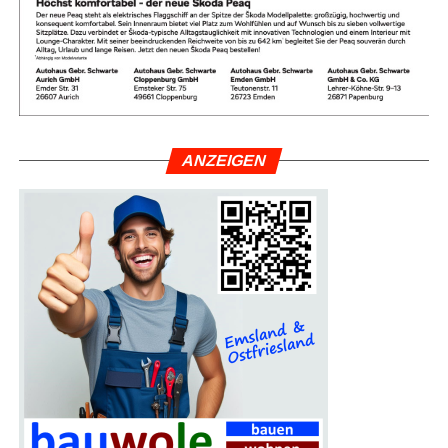
chen Arbei­ten auf­ge­ho­ben,
sodass die Durch­fahrt
wie­der mög­lich ist.
Die betrof­fe­nen Anlie­ger wer­den zusätz­lich schrift­lich
über den genau­en Bau­ab­lauf infor­miert.
Anlie­ger,
die in
den genann­ten Zeit­räu­men zwin­gend auf ihr Kraft­fahr­
ANZEI­GEN
zeug ange­wie­sen sind,
wer­den gebe­ten,
die­ses recht­zei­
tig außer­halb des gesperr­ten Berei­ches abzu­stel­len.
Sofern es der Bau­fort­schritt und die Arbeits­si­cher­heit
zulas­sen,
wird den Anlie­gern die Zufahrt zu ihren Grund­
stü­cken ermöglicht.
Die ver­kehrs­be­hörd­li­chen Maß­nah­men tre­ten mit der
Anbrin­gung bzw.
Auf­stel­lung der ent­spre­chen­den Ver­
kehrs­zei­chen in Kraft.
Die Stadt­ver­wal­tung bit­tet alle Ver­
kehrs­teil­neh­mer und Anlie­ger um Ver­ständ­nis für die not­
wen­di­gen Arbei­ten und die damit ver­bun­de­nen
Einschränkungen.