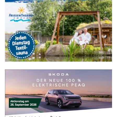
schwingh-Stra­ße.
Da es sich hier­bei jeweils um
Sack­gas­sen han­delt,
ist kei­ne Umlei­tung für den
Kraft­fahr­zeug­ver­kehr möglich.
Wich­ti­ge Hin­wei­se für Anlie­ger und Rettungskräfte
Trotz der Voll­sper­run­gen gel­ten wich­ti­ge
Ausnahmeregelungen:
Die Durch­fahrt für Fahr­zeu­ge des
Ret­tungs­diens­
tes, der Feu­er­wehr und der Poli­zei
ist jeder­zeit
gewährleistet.
Fuß­gän­ger
kön­nen die Bau­stel­len­be­rei­che jeder­
zeit passieren.
Abends und nachts
(jeweils ab 20:
00 Uhr) wer­
den die Sper­run­gen nach Been­di­gung der täg­li­