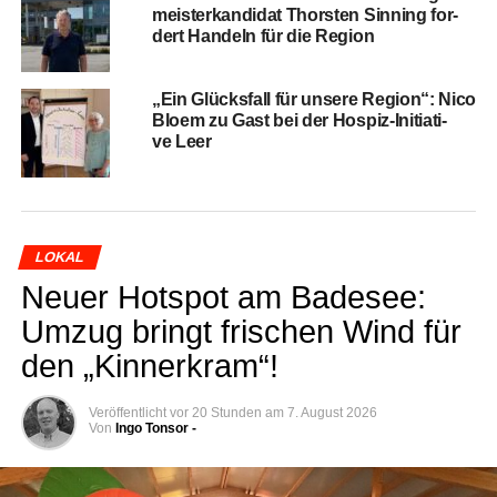
meis­ter­kan­di­dat Thors­ten Sin­ning for­
dert Han­deln für die Region
„Ein Glücks­fall für unse­re Regi­on“: Nico
Blo­em zu Gast bei der Hos­piz-Initia­ti­
ve Leer
LOKAL
Neu­er Hot­spot am Bade­see:
Umzug bringt fri­schen Wind für
den „Kin­ner­kram“!
Veröffentlicht
vor 20 Stunden
am
7. August 2026
Von
Ingo Tonsor -