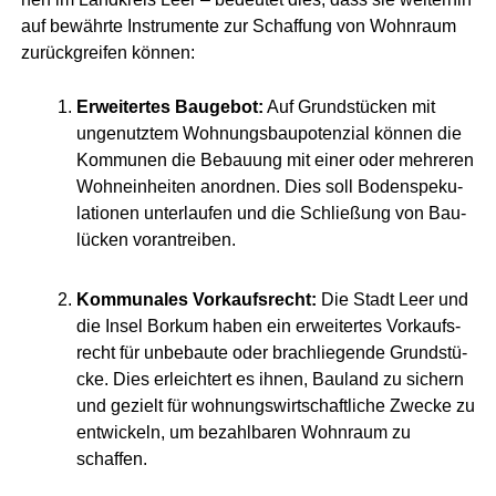
auf bewähr­te Instru­men­te zur Schaf­fung von Wohn­raum
zurück­grei­fen können:
Erwei­ter­tes Bau­ge­bot:
Auf Grund­stü­cken mit
unge­nutz­tem Woh­nungs­bau­po­ten­zi­al kön­nen die
Kom­mu­nen die Bebau­ung mit einer oder meh­re­ren
Wohn­ein­hei­ten anord­nen. Dies soll Boden­spe­ku­
la­tio­nen unter­lau­fen und die Schlie­ßung von Bau­
lü­cken vorantreiben.
Kom­mu­na­les Vor­kaufs­recht:
Die Stadt Leer und
die Insel Bor­kum haben ein erwei­ter­tes Vor­kaufs­
recht für unbe­bau­te oder brach­lie­gen­de Grund­stü­
cke. Dies erleich­tert es ihnen, Bau­land zu sichern
und gezielt für woh­nungs­wirt­schaft­li­che Zwe­cke zu
ent­wi­ckeln, um bezahl­ba­ren Wohn­raum zu
schaffen.