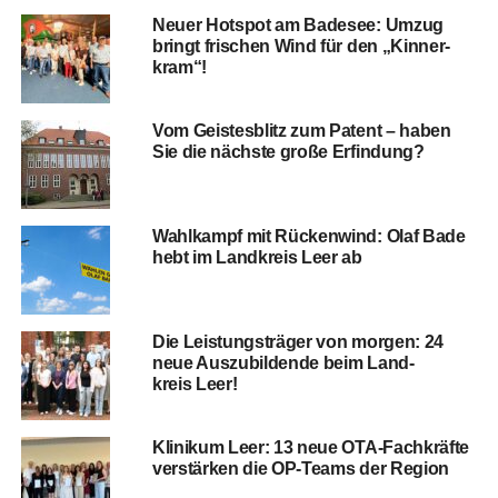
Neu­er Hot­spot am Bade­see: Umzug
bringt fri­schen Wind für den „Kin­ner­
kram“!
Vom Geis­tes­blitz zum Patent – haben
Sie die nächs­te gro­ße Erfindung?
Wahl­kampf mit Rücken­wind: Olaf Bade
hebt im Land­kreis Leer ab
Die Leis­tungs­trä­ger von mor­gen: 24
neue Aus­zu­bil­den­de beim Land­
kreis Leer!
Kli­ni­kum Leer: 13 neue OTA-Fach­kräf­te
ver­stär­ken die OP-Teams der Region