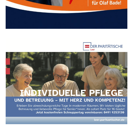
Immer infor­miert mit „Wir Leera­ner“ & dem
LeserECHO-Portal!
Wis­sen, was in der Regi­on los ist? Die Face­
book-Sei­te
„Wir Leera­ner“
und das digi­ta­le
Nach­rich­ten­por­tal
„Lese­r­ECHO“
lie­fern Ihnen
alle wich­ti­gen Neu­ig­kei­ten, Ver­an­stal­tungs­tipps