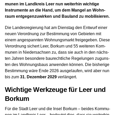
mu­nen im Land­kreis Leer nun wei­ter­hin wich­ti­ge
Instru­men­te an die Hand, um dem Man­gel an Wohn­
raum ent­ge­gen­zu­wir­ken und Bau­land zu mobilisieren.
Die Lan­des­re­gie­rung hat am Diens­tag den Ent­wurf einer
neu­en Ver­ord­nung zur Bestim­mung von Gebie­ten mit
einem ange­spann­ten Woh­nungs­markt frei­ge­ge­ben. Die­se
Ver­ord­nung sichert Leer, Bor­kum und 55 wei­te­ren Kom­
mu­nen in Nie­der­sach­sen zu, dass sie auch in den nächs­
ten Jah­ren beson­de­re bau­recht­li­che Rege­lun­gen zuguns­
ten des Woh­nungs­baus anwen­den kön­nen. Die bis­he­ri­ge
Bestim­mung wäre Ende 2026 aus­ge­lau­fen, wird aber nun
bis zum
31. Dezem­ber 2029
verlängert.
Wich­ti­ge Werk­zeu­ge für Leer und
Borkum
Für die Stadt Leer und die Insel Bor­kum – bei­des Kom­mu­
nen im Land­kreis Leer – bedeu­tet dies, dass sie wei­ter­hin