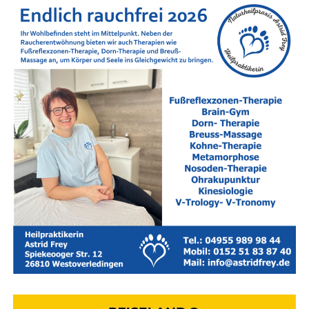
und Geschich­ten direkt aus der Heimat.
Das Bes­te: Unser Ange­bot ist
voll­stän­dig kos­
ten­los und kommt ganz ohne Abo­kos­ten
aus!
Die Voll­sper­run­gen im Detail
Um die Arbei­ten durch­zu­füh­ren,
sind ver­kehrs­be­hörd­li­che
Maß­nah­men gemäß § 45 der Stra­ßen­ver­kehrs-Ord­nung
(StVO) not­wen­dig.
Dies bedeu­tet zeit­wei­se Voll­sper­run­
gen für den Kraft­fahr­zeug­ver­kehr.
Der genaue Zeit­plan
gestal­tet sich wie folgt:
Mon­tag, 10. August 2026 (07:00 bis 20:00 Uhr):
Zie­ge­lei­stra­ße (1. Bau­ab­schnitt)
Betrof­fen ist der