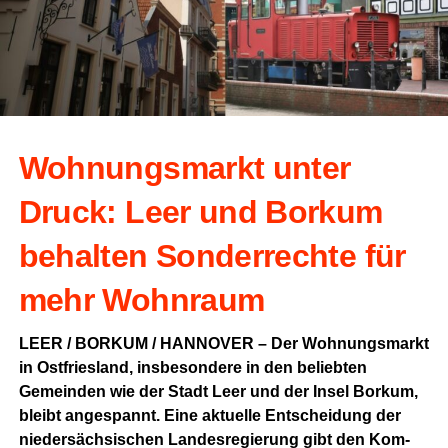
Woh­nungs­markt unter
Druck: Leer und Bor­kum
behal­ten Son­der­rech­te für
mehr Wohnraum
LEER / BORKUM / HANNOVER – Der Woh­nungs­markt
in Ost­fries­land, ins­be­son­de­re in den belieb­ten
Gemein­den wie der Stadt Leer und der Insel Bor­kum,
bleibt ange­spannt. Eine aktu­el­le Ent­schei­dung der
nie­der­säch­si­schen Lan­des­re­gie­rung gibt den Kom­