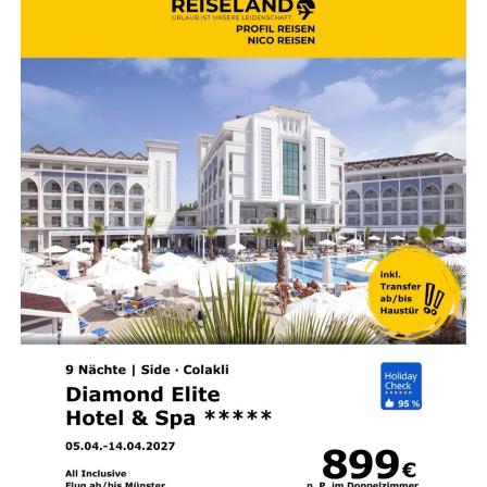
Abschnitt zwi­schen der Ems­stra­ße (B 436) und
Zie­ge­lei­stra­ße Nr.
50.
Durch die­se Sper­rung sind
auch die Zufahr­ten zur Weiß­dorn­stra­ße,
Rot­dorn­
stra­ße und Von-Bodel­schwingh-Stra­ße dicht.
Die
Umlei­tung erfolgt über die Ems­stra­ße (B 436),
Am
Bin­gu­mer Deich und die Ziegeleistraße.
Mon­tag, 10. August, und Diens­tag, 11. August
2026 (jeweils 16:00 bis 20:00 Uhr): Gewer­be­stra­
ße
Gesperrt wird der Bereich zwi­schen Unner­weg
und Am Bin­gu­mer Deich.
Da die Stra­ße in ihrer
gesam­ten Län­ge gesperrt wird,
ist kei­ne Umlei­tung
vorgesehen.
Diens­tag, 11. August 2026 (07:00 bis 20:00 Uhr):
Zie­ge­lei­stra­ße (2. und 3. Bau­ab­schnitt)
Der
zwei­te Abschnitt liegt zwi­schen Bing­um­gas­ter
Stra­ße und An der Mat­thäi­kir­che,
der drit­te