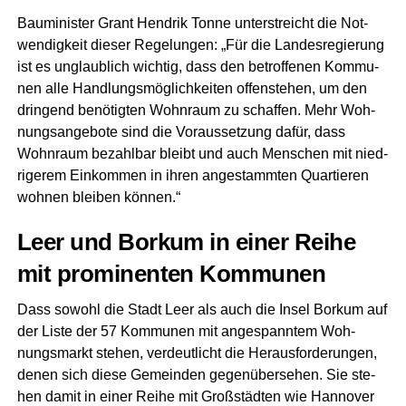
Bau­mi­nis­ter Grant Hen­drik Ton­ne unter­streicht die Not­
wen­dig­keit die­ser Rege­lun­gen: „Für die Lan­des­re­gie­rung
ist es unglaub­lich wich­tig, dass den betrof­fe­nen Kom­mu­
nen alle Hand­lungs­mög­lich­kei­ten offen­ste­hen, um den
drin­gend benö­tig­ten Wohn­raum zu schaf­fen. Mehr Woh­
nungs­an­ge­bo­te sind die Vor­aus­set­zung dafür, dass
Wohn­raum bezahl­bar bleibt und auch Men­schen mit nied­
ri­ge­rem Ein­kom­men in ihren ange­stamm­ten Quar­tie­ren
woh­nen blei­ben können.“
Leer und Bor­kum in einer Rei­he
mit pro­mi­nen­ten Kommunen
Dass sowohl die Stadt Leer als auch die Insel Bor­kum auf
der Lis­te der 57 Kom­mu­nen mit ange­spann­tem Woh­
nungs­markt ste­hen, ver­deut­licht die Her­aus­for­de­run­gen,
denen sich die­se Gemein­den gegen­über­se­hen. Sie ste­
hen damit in einer Rei­he mit Groß­städ­ten wie Han­no­ver