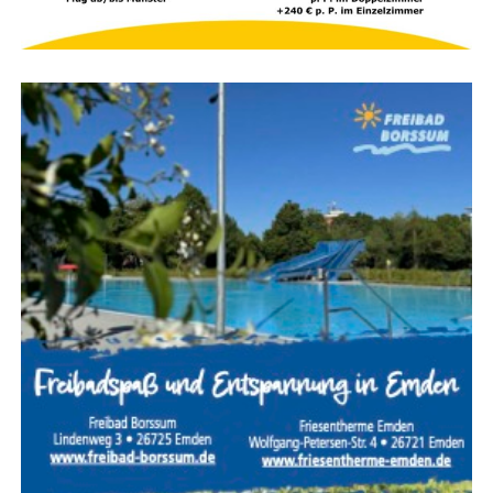
Abschnitt zwi­schen An der Mat­thäi­kir­che und Am
Bin­gu­mer Deich.
Bei­de Abschnit­te wer­den par­al­lel
gesperrt.
Eine Umlei­tung wird über die Zie­ge­lei­
stra­ße,
die Ems­stra­ße (B 436) und Am Bin­gu­mer
Deich eingerichtet.
Diens­tag, 11. August, und Mitt­woch, 12. August
2026 (jeweils 07:00 bis 20:00 Uhr): Bing­um­gas­
ter Stra­ße
Der gesperr­te Abschnitt befin­det sich
zwi­schen Zie­ge­lei­stra­ße und Efeu­stra­ße.
Die
Umlei­tung führt über die Zie­ge­lei­stra­ße und die
Efeustraße.
Don­ners­tag, 13. August, und Frei­tag, 14.
August 2026 (jeweils 07:00 bis 20:00 Uhr):
Weiß­dorn­stra­ße, Rot­dorn­stra­ße, Von-Bodel­
schwingh-Stra­ße
Die­se Stra­ßen wer­den nach­ein­
an­der gesperrt,
begin­nend mit der Von-Bodel­