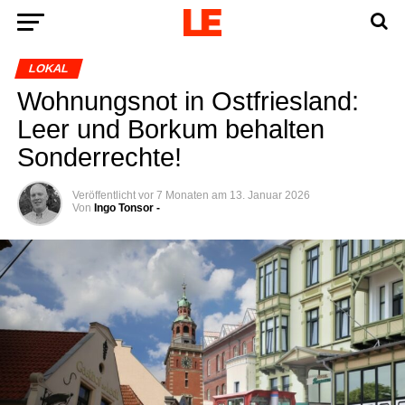
LOKAL
Woh­nungs­not in Ost­fries­land:
Leer und Bor­kum behal­ten
Sonderrechte!
Veröffentlicht
vor 7 Monaten
am
13. Januar 2026
Von
Ingo Tonsor -