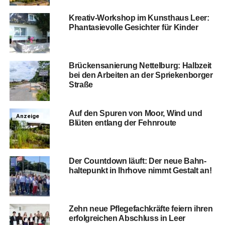
Krea­tiv-Work­shop im Kunst­haus Leer:
Phan­ta­sie­vol­le Gesich­ter für Kinder
Brü­cken­sa­nie­rung Net­tel­burg: Halb­zeit
bei den Arbei­ten an der Sprie­ken­bor­ger
Straße
Auf den Spu­ren von Moor, Wind und
Anzeige
Blü­ten ent­lang der Fehnroute
Der Count­down läuft: Der neue Bahn­
hal­te­punkt in Ihr­ho­ve nimmt Gestalt an!
Zehn neue Pfle­ge­fach­kräf­te fei­ern ihren
erfolg­rei­chen Abschluss in Leer