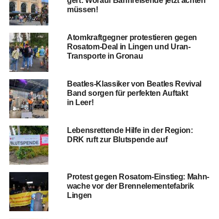
gert: Wor­auf Bahn­rei­sen­de jetzt ach­ten
müssen!
Atom­kraft­geg­ner pro­tes­tie­ren gegen
Rosatom-Deal in Lin­gen und Uran-
Trans­por­te in Gronau
Beat­les-Klas­si­ker von Beat­les Revi­val
Band sor­gen für per­fek­ten Auf­takt
in Leer!
Lebens­ret­ten­de Hil­fe in der Regi­on:
DRK ruft zur Blut­spen­de auf
Pro­test gegen Rosatom-Ein­stieg: Mahn­
wa­che vor der Brenn­ele­men­te­fa­brik
Lingen