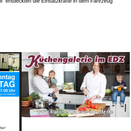
ll” ent­deck­ten die Ein­satz­kräf­te in dem Fahr­zeug