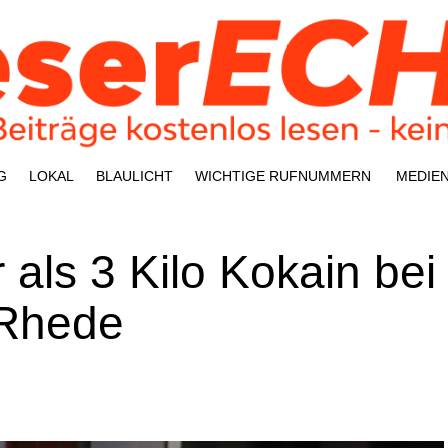
G
LOKAL
BLAU­LICHT
WICH­TI­GE RUFNUMMERN
MEDI­E
 als 3 Kilo Koka­in bei
n Rhede