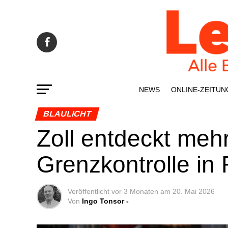
NEWS
ONLINE-ZEI­­TUN
BLAULICHT
Zoll ent­deckt mehr
Grenz­kon­trol­le i
Veröffentlicht
vor 3 Monaten
am
20. Mai 2026
Von
Ingo Tonsor -