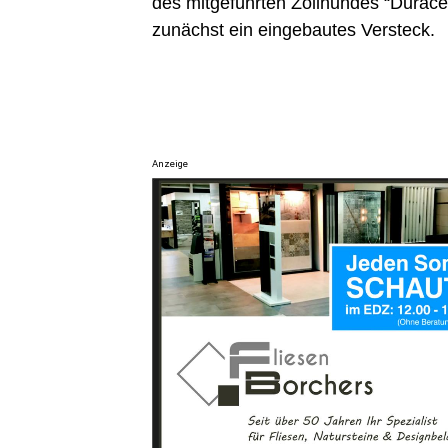
des mit­ge­führ­ten Zoll­hun­des “Durace
zunächst ein ein­ge­bau­tes Versteck.
Anzeige