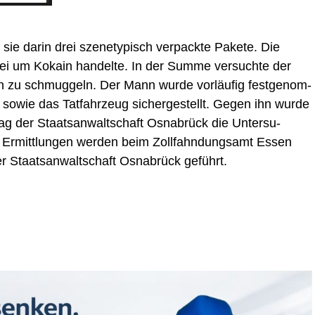
 sie dar­in drei sze­ne­ty­pisch ver­pack­te Pake­te. Die
i um Koka­in han­del­te. In der Sum­me ver­such­te der
in zu schmug­geln. Der Mann wur­de vor­läu­fig fest­ge­nom­
t sowie das Tat­fahr­zeug sicher­ge­stellt. Gegen ihn wur­de
g der Staats­an­walt­schaft Osna­brück die Unter­su­
n Ermitt­lun­gen wer­den beim Zoll­fahn­dungs­amt Essen
r Staats­an­walt­schaft Osna­brück geführt.