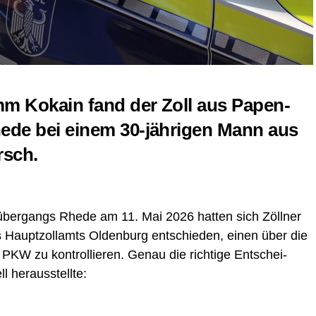
m Koka­in fand der Zoll aus Papen­
­de bei einem 30-jäh­ri­gen Mann aus
rsch.
über­gangs Rhe­de am 11. Mai 2026 hat­ten sich Zöll­ner
es Haupt­zoll­amts Olden­burg ent­schie­den, einen über die
PKW zu kon­trol­lie­ren. Genau die rich­ti­ge Ent­schei­
l herausstellte: