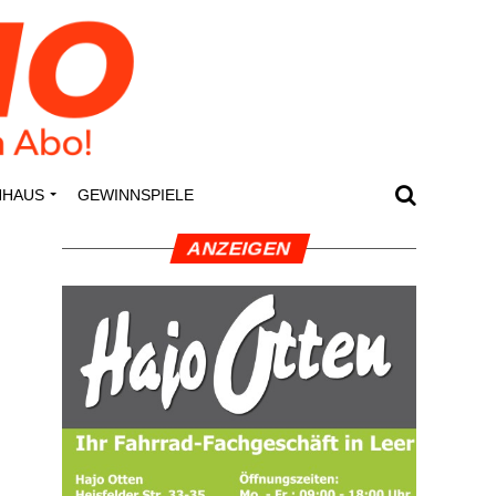
N­HAUS
GEWINN­SPIE­LE
ANZEI­GEN