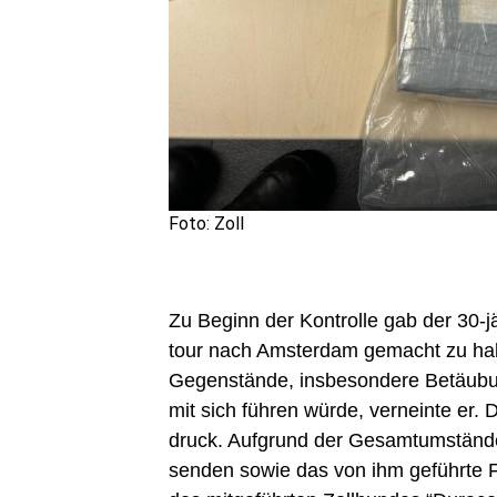
Foto: Zoll
Zu Beginn der Kon­trol­le gab der 30-jä
tour nach Ams­ter­dam gemacht zu haben.
Gegen­stän­de, ins­be­son­de­re Betäu­b
mit sich füh­ren wür­de, ver­nein­te er
druck. Auf­grund der Gesamt­um­stän­de 
sen­den sowie das von ihm geführ­te Fahr