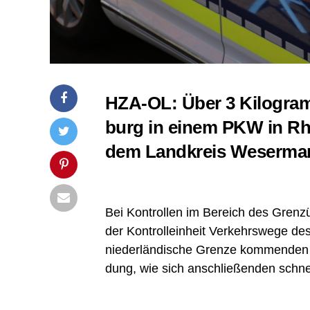
HZA-OL: Über 3 Kilo­gram
burg in einem PKW in Rhe
dem Land­kreis Weserma
Bei Kon­trol­len im Bereich des Grenz­
der Kon­troll­ein­heit Ver­kehrs­we­ge d
nie­der­län­di­sche Gren­ze kom­men­den 
dung, wie sich anschlie­ßen­den schnel