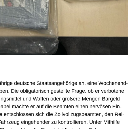
h­ri­ge deut­sche Staats­an­ge­hö­ri­ge an, eine Wochen­end­
 Die obli­ga­to­risch gestell­te Fra­ge, ob er ver­bo­te­ne
ungs­mit­tel und Waf­fen oder grö­ße­re Men­gen Bar­geld
. Dabei mach­te er auf die Beam­ten einen ner­vö­sen Ein­
ent­schlos­sen sich die Zoll­voll­zugs­be­am­ten, den Rei­
­zeug ein­ge­hen­der zu kon­trol­lie­ren. Unter Mit­hil­fe