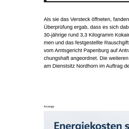
Als sie das Ver­steck öff­ne­ten, fan­den
Über­prü­fung ergab, dass es sich dabe
30-jäh­ri­ge rund 3,3 Kilo­gramm Koka­
men und das fest­ge­stell­te Rausch­gif
vom Amts­ge­richt Papen­burg auf Antra
chungs­haft ange­ord­net. Die wei­te­re
am Dienst­sitz Nord­horn im Auf­trag de
Anzeige