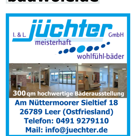
Emden
|
Aurich
|
Nor­den