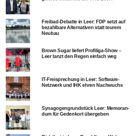
Frei­bad-Debat­te in Leer: FDP setzt auf
bezahl­ba­re Alter­na­ti­ven statt teu­rem
Neubau
Brown Sugar lie­fert Profiliga‑Show –
Leer tanzt den Regen ein­fach weg
IT-Frei­spre­chung in Leer: Soft­ware-
Netz­werk und IHK ehren Nachwuchs
Syn­ago­gen­grund­stück Leer: Memo­ran­
dum für Gedenk­ort übergeben