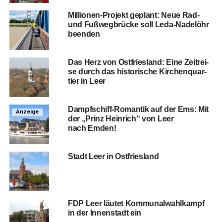
Mil­lio­nen-Pro­jekt geplant: Neue Rad-
und Fuß­weg­brü­cke soll Leda-Nadel­öhr
beenden
Das Herz von Ost­fries­land: Eine Zeit­rei­
se durch das his­to­ri­sche Kir­chen­quar­
tier in Leer
Dampf­schiff-Roman­tik auf der Ems: Mit
Anzeige
der „Prinz Hein­rich“ von Leer
nach Emden!
Stadt Leer in Ostfriesland
FDP Leer läu­tet Kom­mu­nal­wahl­kampf
in der Innen­stadt ein