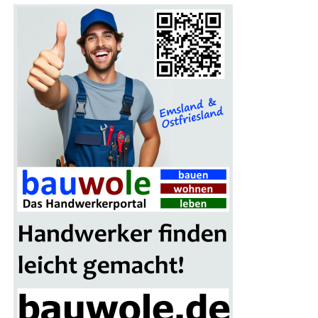
ver­bin­den möch­ten. Die Erfolgs­for­mel für den per­fek­ten
Urlaub lau­tet: recht­zei­tig pla­nen, auf ent­schei­den­de Aus­
stat­tungs­merk­ma­le ach­ten und Früh­bu­cher- sowie Flex-
Optio­nen sichern. Dann steht einer erhol­sa­men Aus­zeit
voll unver­gess­li­cher Momen­te nichts im Wege.
Tipp zur Buchung: Nut­zen Sie per­
sön­li­che Bera­tung vor Ort
Gibt es Unsi­cher­hei­ten, wel­ches Resort oder wel­che
Regi­on am bes­ten passt? Erfah­re­ne Rei­se-Exper­ten
unter­stüt­zen ger­ne bei der Aus­wahl. Die Pro­fis von
Rei­se­
land PRO­FiL Rei­sen
ken­nen die bes­ten Fami­li­en­ho­tels
per­sön­lich und bera­ten indi­vi­du­ell zu kin­der­freund­li­chen
Anla­gen, opti­ma­len Flug­zei­ten und fle­xi­blen
Tarifoptionen.
Besu­chen Sie die Rei­se-Exper­ten vor Ort in den
Filialen: