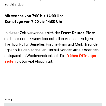
ze Jahr über:
Mitt­wochs von 7:00 bis 14:00 Uhr
Sams­tags von 7:00 bis 14:00 Uhr
In die­ser Zeit ver­wan­delt sich der
Ernst-Reu­ter-Platz
mit­ten in der Leera­ner Innen­stadt in einen leben­di­gen
Treff­punkt für Genie­ßer, Fri­sche-Fans und Markt­freun­de.
Egal ob für den schnel­len Ein­kauf vor der Arbeit oder den
ent­spann­ten Wochen­end­ein­kauf: Die
frü­hen Öff­nungs­
zei­ten
bie­ten viel Flexibilität.
Anzeige