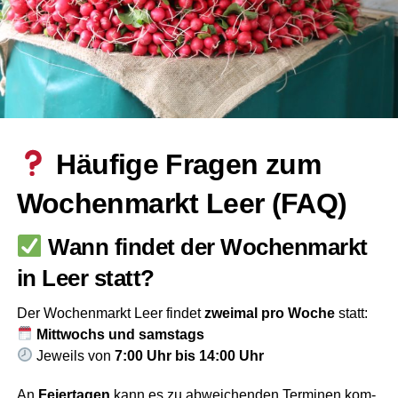
Häu­fi­ge Fra­gen zum
Wochen­markt Leer (FAQ)
Wann fin­det der Wochen­markt
in Leer statt?
Der Wochen­markt Leer fin­det
zwei­mal pro Woche
statt:
Mitt­wochs und sams­tags
Jeweils von
7:00 Uhr bis 14:00 Uhr
An
Fei­er­ta­gen
kann es zu abwei­chen­den Ter­mi­nen kom­