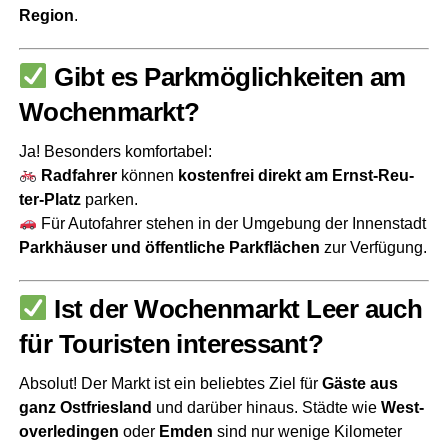
Regi­on
.
Gibt es Park­mög­lich­kei­ten am
Wochenmarkt?
Ja! Beson­ders kom­for­ta­bel:
Rad­fah­rer
kön­nen
kos­ten­frei direkt am Ernst-Reu­
ter-Platz
par­ken.
Für Auto­fah­rer ste­hen in der Umge­bung der Innen­stadt
Park­häu­ser und öffent­li­che Park­flä­chen
zur Verfügung.
Ist der Wochen­markt Leer auch
für Tou­ris­ten interessant?
Abso­lut! Der Markt ist ein belieb­tes Ziel für
Gäs­te aus
ganz Ost­fries­land
und dar­über hin­aus. Städ­te wie
Wes­t­
ov­er­le­din­gen
oder
Emden
sind nur weni­ge Kilo­me­ter