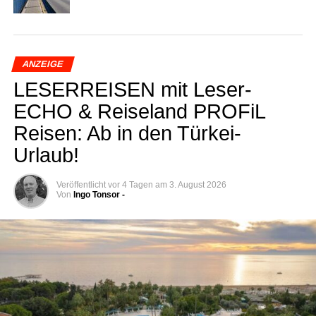
ANZEIGE
LESERREISEN mit Lese­r­
ECHO & Rei­se­land PRO­FiL
Rei­sen: Ab in den Türkei-
Urlaub!
Veröffentlicht
vor 4 Tagen
am
3. August 2026
Von
Ingo Tonsor -