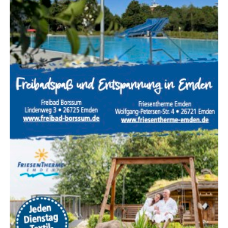
Kuli­na­rik:
Ste­hen meh­re­re À‑la-car­te-Restau­rants
zur Ver­fü­gung, um kuli­na­ri­sche Abwechs­lung zum
Buf­fet zu bieten?
Wäh­rend All-Inclu­si­ve extrem prak­tisch ist, schwankt die
Qua­li­tät der Buf­fets von Haus zu Haus. Wer mit Säug­lin­
gen oder Klein­kin­dern reist, soll­te zudem gezielt nach
ruhig gele­ge­nen Zim­mern mit zusätz­li­chen Rück­zugs­
mög­lich­kei­ten fragen.
Sicher­heit, Ser­vice und exzel­len­tes
Preis-Leistungs-Verhältnis
Die Tür­kei punk­tet im inter­na­tio­na­len Ver­gleich unver­än­
dert mit einem her­aus­ra­gen­den Preis-Leis­tungs-Ver­hält­
nis. Selbst hoch­klas­si­ge 5‑S­ter­ne-Resorts mit umfang­rei­
chem Ser­vice­an­ge­bot sind oft deut­lich güns­ti­ger als ver­