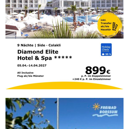
Kin­der­be­treu­ung:
Gibt es qua­li­fi­zier­te Betreu­ung
in alters­ge­recht auf­ge­teil­ten Gruppen?
Sprach­an­ge­bot:
Wer­den die Akti­vi­tä­ten im Kids-
Club auch auf Deutsch oder mehr­spra­chig
angeboten?
Strand­si­cher­heit:
Fällt der Strand seicht ab und
sind aus­ge­bil­de­te Ret­tungs­schwim­mer vor Ort?
Medi­zi­ni­sche Ver­sor­gung:
Wie schnell ist im Not­
fall der nächs­te Arzt oder ein Kran­ken­haus
erreichbar?
Zim­mer­aus­stat­tung:
Bie­tet das Hotel geräu­mi­ge
Fami­li­en­zim­mer mit Baby­aus­stat­tung (Git­ter­bett,
Baby­phon, Wasserkocher)?