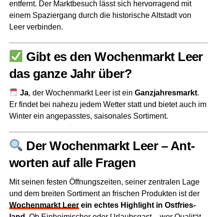
ent­fernt. Der Markt­be­such lässt sich her­vor­ra­gend mit
einem Spa­zier­gang durch die his­to­ri­sche Alt­stadt von
Leer verbinden.
Gibt es den Wochen­markt Leer
das gan­ze Jahr über?
Ja
, der Wochen­markt Leer ist ein
Ganz­jah­res­markt
.
Er fin­det bei nahe­zu jedem Wet­ter statt und bie­tet auch im
Win­ter ein ange­pass­tes, sai­so­na­les Sortiment.
Der Wochen­markt Leer – Ant­
wor­ten auf alle Fragen
Mit sei­nen fes­ten Öff­nungs­zei­ten, sei­ner zen­tra­len Lage
und dem brei­ten Sor­ti­ment an fri­schen Pro­duk­ten ist der
Wochen­markt Leer
ein ech­tes High­light in Ost­fries­
land
. Ob Ein­hei­mi­scher oder Urlaubs­gast – wer Qua­li­tät,