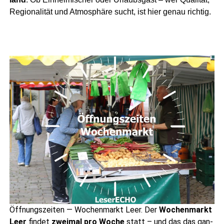
Regio­na­li­tät und Atmo­sphä­re sucht, ist hier genau richtig.
Öff­nungs­zei­ten — Wochen­markt Leer. Der
Wochen­markt
Leer
fin­det
zwei­mal pro Woche
statt – und das das gan­