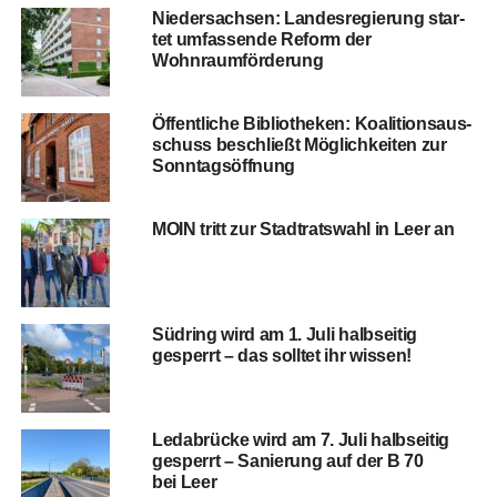
Nie­der­sach­sen: Lan­des­re­gie­rung star­
tet umfas­sen­de Reform der
Wohnraumförderung
Öffent­li­che Biblio­the­ken: Koali­ti­ons­aus­
schuss beschließt Mög­lich­kei­ten zur
Sonntagsöffnung
MOIN tritt zur Stadt­rats­wahl in Leer an
Süd­ring wird am 1. Juli halb­sei­tig
gesperrt – das soll­tet ihr wissen!
Leda­brü­cke wird am 7. Juli halb­sei­tig
gesperrt – Sanie­rung auf der B 70
bei Leer