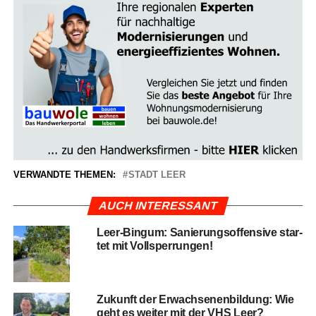
VERWANDTE THEMEN:
STADT LEER
AUCH INTERESSANT
Leer-Bin­gum: Sanie­rungs­of­fen­si­ve star­
tet mit Vollsperrungen!
Zukunft der Erwach­se­nen­bil­dung: Wie
geht es wei­ter mit der VHS Leer?