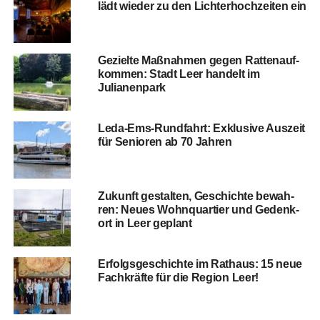
lädt wie­der zu den Lich­ter­hoch­zei­ten ein
Geziel­te Maß­nah­men gegen Rat­ten­auf­
kom­men: Stadt Leer han­delt im
Julianenpark
Leda-Ems-Rund­fahrt: Exklu­si­ve Aus­zeit
für Senio­ren ab 70 Jahren
Zukunft gestal­ten, Geschich­te bewah­
ren: Neu­es Wohn­quar­tier und Gedenk­
ort in Leer geplant
Erfolgs­ge­schich­te im Rat­haus: 15 neue
Fach­kräf­te für die Regi­on Leer!