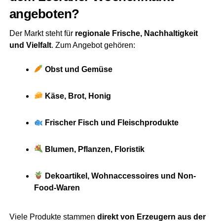
angeboten?
Der Markt steht für
regio­na­le Fri­sche, Nach­hal­tig­keit
und Viel­falt
. Zum Ange­bot gehören:
Obst und Gemüse
Käse, Brot, Honig
Fri­scher Fisch und Fleischprodukte
Blu­men, Pflan­zen, Floristik
Deko­ar­ti­kel, Wohn­ac­ces­soires und Non-
Food-Waren
Vie­le Pro­duk­te stam­men
direkt von Erzeu­gern aus der