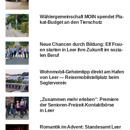
Wäh­ler­ge­mein­schaft MOIN spen­det Pla­
kat-Bud­get an den Tierschutz
Neue Chan­cen durch Bil­dung: Elf Frau­
en star­ten in Leer ihre Zukunft im sozia­
len Beruf
Wohn­mo­bil-Geheim­tipp direkt am Hafen
von Leer — Rei­se­mo­bil­stell­platz beim
Seglerverein
„Zusam­men mehr erle­ben“: Pre­mie­re
der Senio­ren-Frei­zeit-Kon­takt­bör­se
in Leer
Roman­tik im Advent: Stan­des­amt Leer