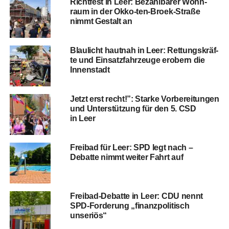
Richt­fest in Leer: Bezahl­ba­rer Wohn­
raum in der Okko-ten-Broek-Stra­ße
nimmt Gestalt an
Blau­licht haut­nah in Leer: Ret­tungs­kräf­
te und Ein­satz­fahr­zeu­ge erobern die
Innenstadt
Jetzt erst recht!”: Star­ke Vor­be­rei­tun­gen
und Unter­stüt­zung für den 5. CSD
in Leer
Frei­bad für Leer: SPD legt nach –
Debat­te nimmt wei­ter Fahrt auf
Frei­bad-Debat­te in Leer: CDU nennt
SPD-For­de­rung „finanz­po­li­tisch
unseriös“