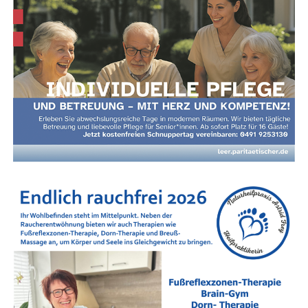
QUEEN MAY ROCK – A Tri­bu­te to Queen
Show­time! QUEEN MAY ROCK zün­det ein Feu­er­
werk aus Queen-Klas­si­kern – vol­ler Gla­mour, Chö­
Anzeige
re und legen­dä­rer Rock-Oper-Momen­te. Eine
Hom­mage an eine der größ­ten Bands aller Zei­ten
– mit dem Anspruch, dem Ori­gi­nal­ge­fühl so nah
wie mög­lich zu kommen.
Tickets & Vorverkauf
Der Vor­ver­kauf star­tet zeitnah.
Star­ke Part­ner an Bord
Unter­stützt wird das Fes­ti­val von star­ken Part­nern aus der
Region:
Alli­anz Bohl­mann, Möbel­haus Berg­enthal, DÜRING