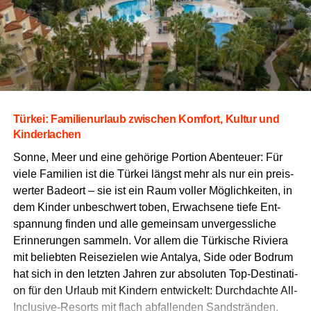
Tür­kei: Fami­li­en­ur­laub zwi­schen Kom­fort, Kul­tur und
Kinderlachen
Son­ne, Meer und eine gehö­ri­ge Por­ti­on Aben­teu­er: Für
vie­le Fami­li­en ist die Tür­kei längst mehr als nur ein preis­
wer­ter Bade­ort – sie ist ein Raum vol­ler Mög­lich­kei­ten, in
dem Kin­der unbe­schwert toben, Erwach­se­ne tie­fe Ent­
span­nung fin­den und alle gemein­sam unver­gess­li­che
Erin­ne­run­gen sam­meln. Vor allem die Tür­ki­sche Rivie­ra
mit belieb­ten Rei­se­zie­len wie Anta­lya, Side oder Bodrum
hat sich in den letz­ten Jah­ren zur abso­lu­ten Top-Desti­na­ti­
on für den Urlaub mit Kin­dern ent­wi­ckelt: Durch­dach­te All-
Inclu­si­ve-Resorts mit flach abfal­len­den Sand­strän­den,