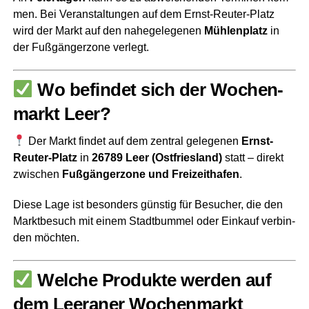
men. Bei Ver­an­stal­tun­gen auf dem Ernst-Reu­ter-Platz
wird der Markt auf den nahe­ge­le­ge­nen
Müh­len­platz
in
der Fuß­gän­ger­zo­ne verlegt.
Wo befin­det sich der Wochen­
markt Leer?
Der Markt fin­det auf dem zen­tral gele­ge­nen
Ernst-
Reu­ter-Platz
in
26789 Leer (Ost­fries­land)
statt – direkt
zwi­schen
Fuß­gän­ger­zo­ne und Frei­zeit­ha­fen
.
Die­se Lage ist beson­ders güns­tig für Besu­cher, die den
Markt­be­such mit einem Stadt­bum­mel oder Ein­kauf ver­bin­
den möchten.
Wel­che Pro­duk­te wer­den auf
dem Leera­ner Wochen­markt