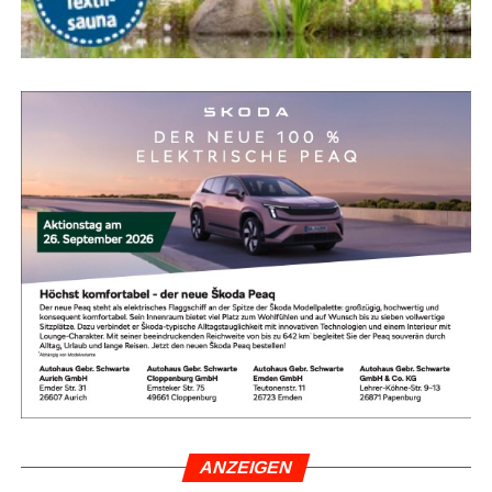
gleich­ba­re Anla­gen in ande­ren Mit­tel­meer­re­gio­nen.
Attrak­ti­ve Früh­bu­cher-Rabat­te und spe­zi­ell kal­ku­lier­te
Fami­li­en-Paket­prei­se machen die Ange­bo­te zusätz­lich
reizvoll.
Um Ent­täu­schun­gen zu ver­mei­den, emp­fiehlt sich die
Nut­zung geprüf­ter Bewer­tungs­por­ta­le. Wer auf aktu­el­le
Aus­zeich­nun­gen ach­tet und Erfah­rungs­be­rich­te ande­rer
Kun­den gezielt liest, mini­miert Risi­ken und fin­det exakt
das Hotel, das zu den Bedürf­nis­sen der eige­nen Rei­se­
kon­stel­la­ti­on passt.
Fazit: Mit rich­ti­ger Pla­nung zum
per­fek­ten Familienurlaub
Die Tür­kei bleibt eine abso­lu­te Erst­emp­feh­lung für Fami­li­
en, die Son­ne, Bade­spaß, akti­vie­ren­de Ange­bo­te für Kin­
ANZEI­GEN
der und fas­zi­nie­ren­de kul­tu­rel­le High­lights mit­ein­an­der