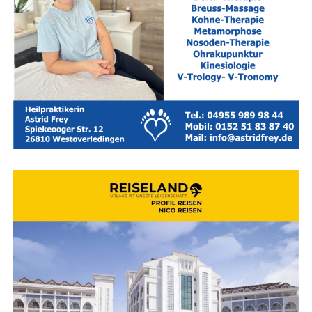
Immo­bi­li­en, Kru­se Moden, Men­gers am Markt sowie
TUI Rei­se­Cen­ter Bohlmann.
Medi­en­part­ner:
Lese­r­ECHO-Ver­lag und die
Face­book­
sei­te „Wir Leera­ner“
.
Rei­se­land — Ihr Rei­se­bü­ro für Ost­frie­sand — Leer — Aurich
— Emden
Wor­auf bei der Buchung geach­tet
wer­den sollte
Nicht jedes Hotel, das sich mit dem Sie­gel „fami­li­en­
freund­lich“ schmückt, hält in der Pra­xis alle Ver­spre­chen.
Ein genau­er Blick auf die Aus­stat­tungs­de­tails lohnt sich
daher vor der Entscheidung: