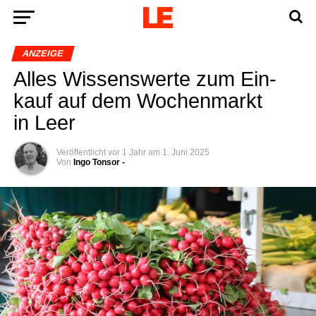
ANZEIGE
Alles Wis­sens­wer­te zum Ein­
kauf auf dem Wochen­markt
in Leer
Veröffentlicht
vor 1 Jahr
am
1. Juni 2025
Von
Ingo Tonsor -