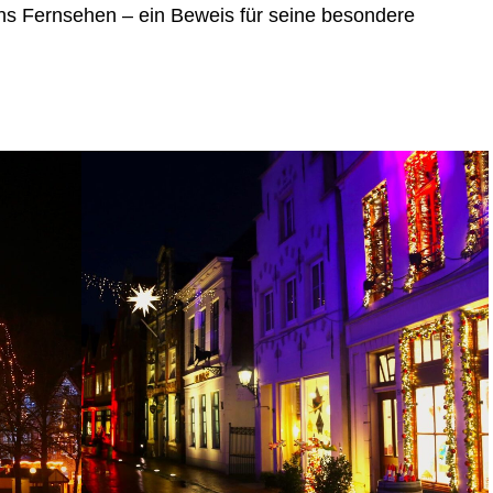
ins Fern­se­hen – ein Beweis für sei­ne beson­de­re