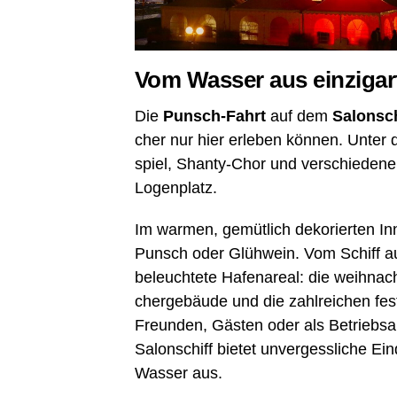
Vom Was­ser aus einzigar
Die
Punsch-Fahrt
auf dem
Salon­sc
cher nur hier erle­ben kön­nen. Unter d
spiel, Shan­ty-Chor und ver­schie­de­n
Logenplatz.
Im war­men, gemüt­lich deko­rier­ten In
Punsch oder Glüh­wein. Vom Schiff aus h
beleuch­te­te Hafen­are­al: die weih­nac
cher­ge­bäu­de und die zahl­rei­chen fest
Freun­den, Gäs­ten oder als Betriebs­au
Salon­schiff bie­tet unver­gess­li­che E
Was­ser aus.