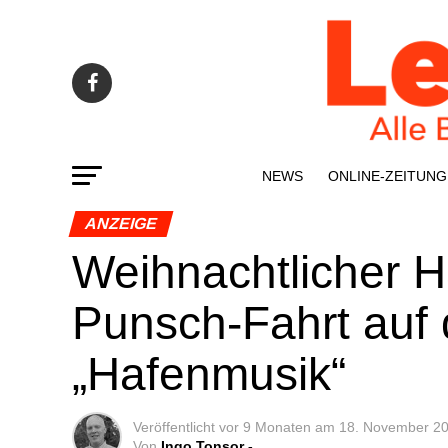
NEWS
ONLINE-ZEI­­TUNG
ANZEIGE
Weih­nacht­li­cher 
Punsch-Fahrt auf 
„Hafen­mu­sik“
Veröffentlicht
vor 9 Monaten
am
18. November 2
Von
Ingo Tonsor -