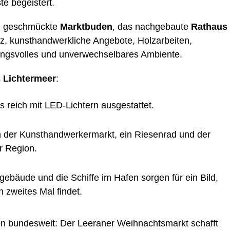
­te begeistert.
oll geschmück­te
Markt­bu­den
, das nach­ge­bau­te
Rat­haus
, kunst­hand­werk­li­che Ange­bo­te, Holz­ar­bei­ten,
gs­vol­les und unver­wech­sel­ba­res Ambiente.
s
Lich­ter­meer
:
s reich mit LED-Lich­tern ausgestattet.
 der Kunst­hand­wer­ker­markt, ein Rie­sen­rad und der
er Region.
r­ge­bäu­de und die Schif­fe im Hafen sor­gen für ein Bild,
 zwei­tes Mal findet.
en bun­des­weit: Der Leera­ner Weih­nachts­markt schafft