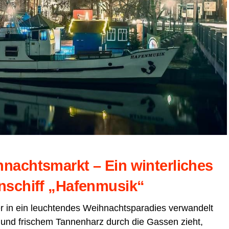
achts­markt – Ein win­ter­li­ches
­schiff „Hafen­mu­sik“
n ein leuch­ten­des Weih­nachts­pa­ra­dies ver­wan­delt
und fri­schem Tan­nen­harz durch die Gas­sen zieht,