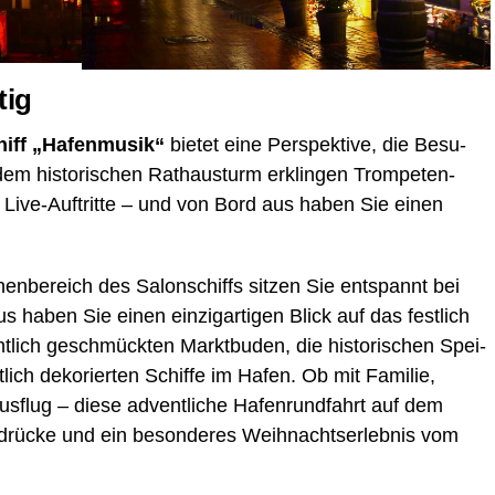
tig
hiff „Hafen­mu­sik“
bie­tet eine Per­spek­ti­ve, die Besu­
em his­to­ri­schen Rat­haus­turm erklin­gen Trom­pe­ten­
e Live-Auf­trit­te – und von Bord aus haben Sie einen
nen­be­reich des Salon­schiffs sit­zen Sie ent­spannt bei
aben Sie einen ein­zig­ar­ti­gen Blick auf das fest­lich
ht­lich geschmück­ten Markt­bu­den, die his­to­ri­schen Spei­
­lich deko­rier­ten Schif­fe im Hafen. Ob mit Fami­lie,
s­flug – die­se advent­li­che Hafen­rund­fahrt auf dem
in­drü­cke und ein beson­de­res Weih­nachts­er­leb­nis vom