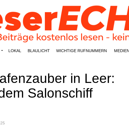
LOKAL
BLAU­LICHT
WICH­TI­GE RUFNUMMERN
MEDI­E
Hafen­zau­ber in Leer:
dem Salon­schiff
025