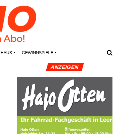
N­HAUS
GEWINN­SPIE­LE
ANZEI­GEN