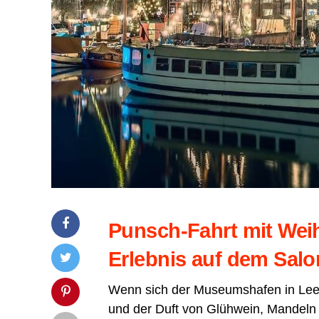
Punsch-Fahrt mit Weih­n
Erleb­nis auf dem Salon
Wenn sich der Muse­ums­ha­fen in Leer i
und der Duft von Glüh­wein, Man­deln 