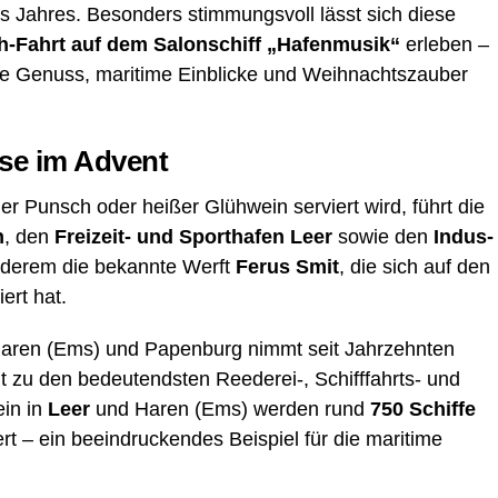
s Jah­res. Beson­ders stim­mungs­voll lässt sich die­se
-Fahrt auf dem Salon­schiff „Hafen­mu­sik“
erle­ben –
ie Genuss, mari­ti­me Ein­bli­cke und Weih­nachts­zau­ber
i­se im Advent
­er Punsch oder hei­ßer Glüh­wein ser­viert wird, führt die
n
, den
Frei­zeit- und Sport­ha­fen Leer
sowie den
Indus­
ande­rem die bekann­te Werft
Ferus Smit
, die sich auf den
iert hat.
 Haren (Ems) und Papen­burg nimmt seit Jahr­zehn­ten
lt zu den bedeu­tends­ten Reederei‑, Schiff­fahrts- und
ein in
Leer
und Haren (Ems) wer­den rund
750 Schif­fe
rt – ein beein­dru­cken­des Bei­spiel für die mari­ti­me