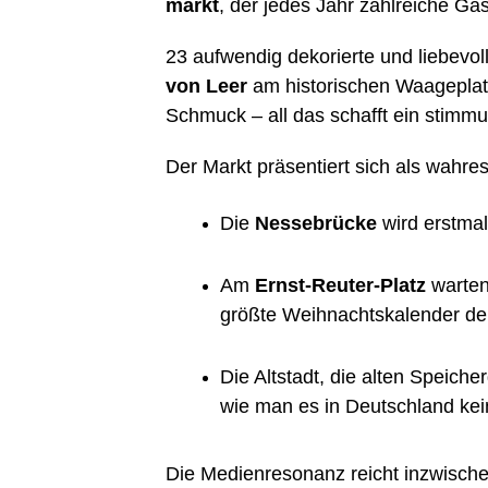
markt
, der jedes Jahr zahl­rei­che Gäs
23 auf­wen­dig deko­rier­te und lie­be­v
von Leer
am his­to­ri­schen Waa­ge­platz
Schmuck – all das schafft ein stim­mun
Der Markt prä­sen­tiert sich als wah­re
Die
Nes­se­brü­cke
wird erst­mal
Am
Ernst-Reu­ter-Platz
war­ten
größ­te Weih­nachts­ka­len­der d
Die Alt­stadt, die alten Spei­che
wie man es in Deutsch­land kein
Die Medi­en­re­so­nanz reicht inzwi­sch