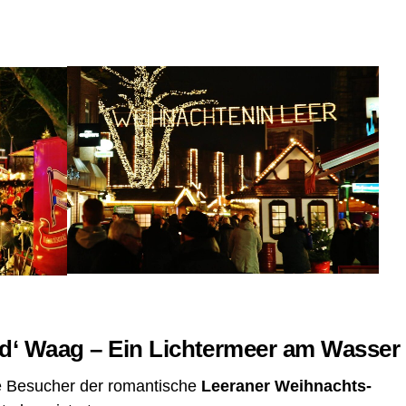
 d‘ Waag – Ein Lich­ter­meer am Wasser
 Besu­cher der roman­ti­sche
Leera­ner Weih­nachts­