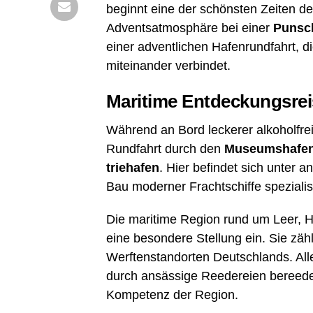
beginnt eine der schöns­ten Zei­ten de
Advents­at­mo­sphä­re bei einer
Punsch
einer advent­li­chen Hafen­rund­fahrt, d
mit­ein­an­der verbindet.
Mari­ti­me Ent­de­ckungs­re
Wäh­rend an Bord lecke­rer alko­hol­frei
Rund­fahrt durch den
Muse­ums­ha­fe
trie­ha­fen
. Hier befin­det sich unter 
Bau moder­ner Fracht­schif­fe spe­zia­li­s
Die mari­ti­me Regi­on rund um Leer,
eine beson­de­re Stel­lung ein. Sie zäh
Werf­ten­stand­or­ten Deutsch­lands. All
durch ansäs­si­ge Ree­de­rei­en beree­de
Kom­pe­tenz der Region.