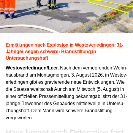
haft geeig­ne­ten Wit­te­rungs­ver­hält­nis­sen abhängt.
Die
Mate­ria­li­en benö­ti­gen bestimm­te kli­ma­ti­sche Bedin­gun­
gen,
um ihre lang­le­bi­ge Wir­kung und Halt­bar­keit zu ent­
fal­ten.
Soll­te das Wet­ter nicht mit­spie­len,
kön­nen kurz­fris­
ti­ge Ver­schie­bun­gen der Arbei­ten in ein­zel­nen Abschnit­
ten erfor­der­lich werden.
Ermitt­lun­gen nach Explo­si­on in Wes­t­ov­er­le­din­gen: 31-
Jäh­ri­ger wegen schwe­rer Brand­stif­tung in
Untersuchungshaft
Westoverledingen/Leer.
Nach dem ver­hee­ren­den Wohn­
haus­brand am Mon­tag­mor­gen, 3. August 2026, in Wes­t­ov­
er­le­din­gen gibt es gra­vie­ren­de neue Ent­wick­lun­gen. Wie
die Staats­an­walt­schaft Aurich am Mitt­woch (5. August) in
einer offi­zi­el­len Pres­se­mit­tei­lung bekannt­gab, sitzt der 31-
jäh­ri­ge Bewoh­ner des Gebäu­des mitt­ler­wei­le in Unter­su­
chungs­haft. Dem Mann wird schwe­re Brand­stif­tung
vorgeworfen.
Haus brennt nach Deto­na­ti­on fast