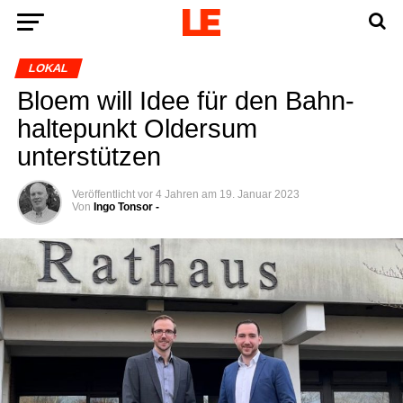
LOKAL
Blo­em will Idee für den Bahn­
hal­te­punkt Older­sum
unterstützen
Veröffentlicht
vor 4 Jahren
am
19. Januar 2023
Von
Ingo Tonsor -