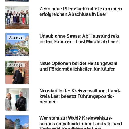
Zehn neue Pfle­ge­fach­kräf­te fei­ern ihren
erfolg­rei­chen Abschluss in Leer
Urlaub ohne Stress: Ab Haus­tür direkt
Anzeige
in den Som­mer – Last Minu­te ab Leer!
Neue Optio­nen bei der Hei­zungs­wahl
Anzeige
und För­der­mög­lich­kei­ten für Käufer
Neu­start in der Kreis­ver­wal­tung: Land­
kreis Leer besetzt Füh­rungs­po­si­tio­
nen neu
Wer steht zur Wahl? Kreis­wahl­aus­
schuss ent­schei­det über Land­rats- und