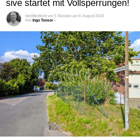
si­ve star­tet mit Vollsperrungen!
Veröffentlicht
vor 5 Stunden
am
6. August 2026
Von
Ingo Tonsor -