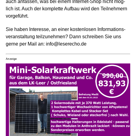
auch anfas­sen, was bei einem Inter­net-Shop nicht mög­
lich ist. Auch der kom­plet­te Auf­bau wird den Teil­neh­mern
vorgeführt.
Sie haben Inter­es­se, an einer kos­ten­lo­sen Infor­ma­ti­ons­
ver­an­stal­tung teil­zu­neh­men? Dann schrei­ben Sie uns
ger­ne per Mail an: info@leserecho.de
Anzeige