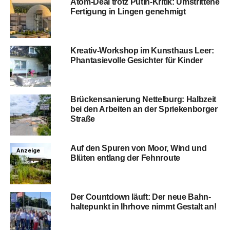
Atom-Deal trotz Putin-Kri­tik: Umstrit­te­ne
Fer­ti­gung in Lin­gen genehmigt
Krea­tiv-Work­shop im Kunst­haus Leer:
Phan­ta­sie­vol­le Gesich­ter für Kinder
Brü­cken­sa­nie­rung Net­tel­burg: Halb­zeit
bei den Arbei­ten an der Sprie­ken­bor­ger
Straße
Auf den Spu­ren von Moor, Wind und
Anzeige
Blü­ten ent­lang der Fehnroute
Der Count­down läuft: Der neue Bahn­
hal­te­punkt in Ihr­ho­ve nimmt Gestalt an!