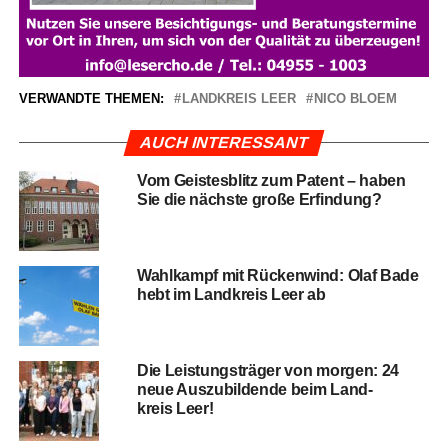
VERWANDTE THEMEN:
LANDKREIS LEER
NICO BLOEM
AUCH INTERESSANT
Vom Geis­tes­blitz zum Patent – haben
Sie die nächs­te gro­ße Erfindung?
Wahl­kampf mit Rücken­wind: Olaf Bade
hebt im Land­kreis Leer ab
Die Leis­tungs­trä­ger von mor­gen: 24
neue Aus­zu­bil­den­de beim Land­
kreis Leer!