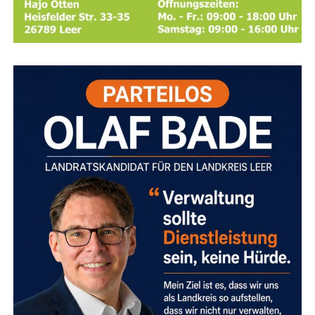
Bin­gu­mer Deich.
Bei­de Abschnit­te wer­den par­al­lel
gesperrt.
Eine Umlei­tung wird über die Zie­ge­lei­
stra­ße,
die Ems­stra­ße (B 436) und Am Bin­gu­mer
Deich eingerichtet.
Diens­tag, 11. August, und Mitt­woch, 12. August
2026 (jeweils 07:00 bis 20:00 Uhr): Bing­um­gas­
ter Stra­ße
Der gesperr­te Abschnitt befin­det sich
zwi­schen Zie­ge­lei­stra­ße und Efeu­stra­ße.
Die
Umlei­tung führt über die Zie­ge­lei­stra­ße und die
Efeustraße.
Don­ners­tag, 13. August, und Frei­tag, 14.
August 2026 (jeweils 07:00 bis 20:00 Uhr):
Weiß­dorn­stra­ße, Rot­dorn­stra­ße, Von-Bodel­
schwingh-Stra­ße
Die­se Stra­ßen wer­den nach­ein­
an­der gesperrt,
begin­nend mit der Von-Bodel­
schwingh-Stra­ße.
Da es sich hier­bei jeweils um