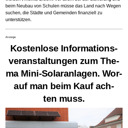
beim Neu­bau von Schu­len müs­se das Land nach Wegen
suchen, die Städ­te und Gemein­den finan­zi­ell zu
unterstützen.
Anzeige
Kos­ten­lo­se Infor­ma­ti­ons­
ver­an­stal­tun­gen zum The­
ma Mini-Solar­an­la­gen. Wor­
auf man beim Kauf ach­
ten muss.