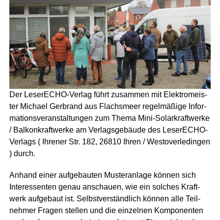
Der Lese­r­ECHO-Ver­lag führt zusam­men mit Elek­tro­meis­
ter Micha­el Ger­brand aus Flachs­meer regel­mä­ßi­ge Infor­
ma­ti­ons­ver­an­stal­tun­gen zum The­ma Mini-Solar­kraft­wer­ke
/ Bal­kon­kraft­wer­ke am Ver­lags­ge­bäu­de des Lese­r­ECHO-
Ver­lags ( Ihre­ner Str. 182, 26810 Ihren / Wes­t­ov­er­le­din­gen
) durch.
Anhand einer auf­ge­bau­ten Mus­ter­an­la­ge kön­nen sich
Inter­es­sen­ten genau anschau­en, wie ein sol­ches Kraft­
werk auf­ge­baut ist. Selbst­ver­ständ­lich kön­nen alle Teil­
neh­mer Fra­gen stel­len und die ein­zel­nen Kom­po­nen­ten