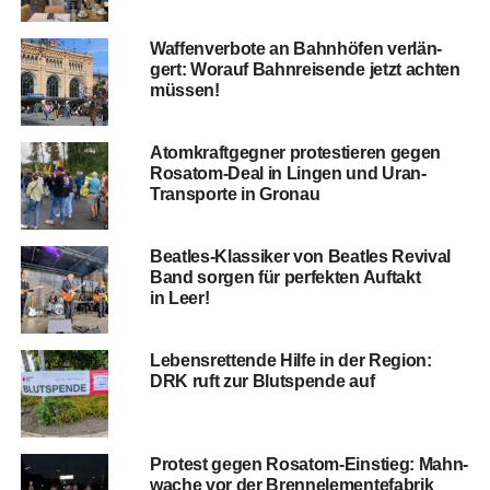
Waf­fen­ver­bo­te an Bahn­hö­fen ver­län­
gert: Wor­auf Bahn­rei­sen­de jetzt ach­ten
müssen!
Atom­kraft­geg­ner pro­tes­tie­ren gegen
Rosatom-Deal in Lin­gen und Uran-
Trans­por­te in Gronau
Beat­les-Klas­si­ker von Beat­les Revi­val
Band sor­gen für per­fek­ten Auf­takt
in Leer!
Lebens­ret­ten­de Hil­fe in der Regi­on:
DRK ruft zur Blut­spen­de auf
Pro­test gegen Rosatom-Ein­stieg: Mahn­
wa­che vor der Brenn­ele­men­te­fa­brik