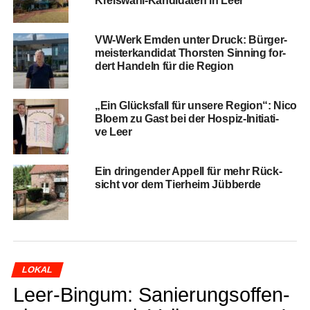
Kreis­wahl-Kan­di­da­ten in Leer
VW-Werk Emden unter Druck: Bür­ger­
meis­ter­kan­di­dat Thors­ten Sin­ning for­
dert Han­deln für die Region
„Ein Glücks­fall für unse­re Regi­on“: Nico
Blo­em zu Gast bei der Hos­piz-Initia­ti­
ve Leer
Ein drin­gen­der Appell für mehr Rück­
sicht vor dem Tier­heim Jübberde
LOKAL
Leer-Bin­gum: Sanie­rungs­of­fen­