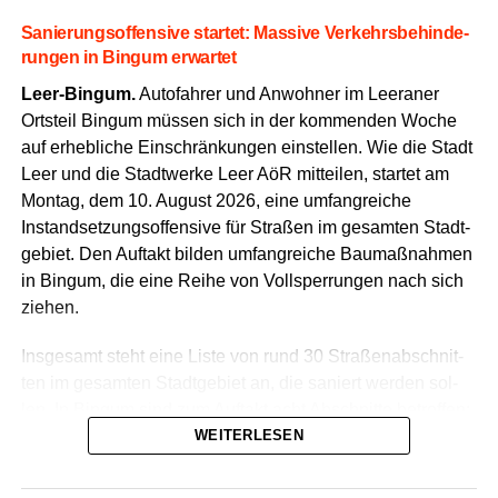
Sanie­rungs­of­fen­si­ve star­tet: Mas­si­ve Ver­kehrs­be­hin­de­
run­gen in Bin­gum erwartet
Leer-Bin­gum.
Auto­fah­rer und Anwoh­ner im Leera­ner
Orts­teil Bin­gum müs­sen sich in der kom­men­den Woche
auf erheb­li­che Ein­schrän­kun­gen ein­stel­len.
Wie die Stadt
Leer und die Stadt­wer­ke Leer AöR mit­tei­len,
star­tet am
Mon­tag,
dem 10.
August 2026,
eine umfang­rei­che
Instand­set­zungs­of­fen­si­ve für Stra­ßen im gesam­ten Stadt­
ge­biet.
Den Auf­takt bil­den umfang­rei­che Bau­maß­nah­men
in Bin­gum,
die eine Rei­he von Voll­sper­run­gen nach sich
ziehen.
Ins­ge­samt steht eine Lis­te von rund 30 Stra­ßen­ab­schnit­
ten im gesam­ten Stadt­ge­biet an,
die saniert wer­den sol­
len.
In Bin­gum sind zum Auf­takt acht Abschnit­te betrof­fen:
die Zie­ge­lei­stra­ße (auf­ge­teilt in drei Bau­ab­schnit­te),
WEITERLESEN
die
Gewer­be­stra­ße,
die Bing­um­gas­ter Stra­ße sowie die
Weiß­dorn­stra­ße,
die Rot­dorn­stra­ße und die Von-