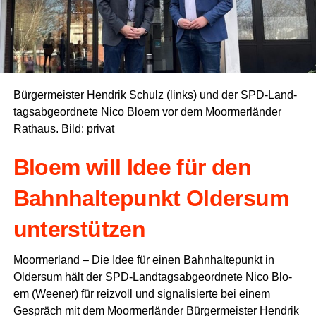
Bür­ger­meis­ter Hen­drik Schulz (links) und der SPD-Land­
tags­ab­ge­ord­ne­te Nico Blo­em vor dem Moorm­er­län­der
Rat­haus. Bild: privat
Blo­em will Idee für den
Bahn­hal­te­punkt Older­sum
unterstützen
Moorm­er­land – Die Idee für einen Bahn­hal­te­punkt in
Older­sum hält der SPD-Land­tags­ab­ge­ord­ne­te Nico Blo­
em (Wee­ner) für reiz­voll und signa­li­sier­te bei einem
Gespräch mit dem Moorm­er­län­der Bür­ger­meis­ter Hen­drik