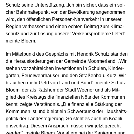
Schulz sei­ne Unter­stüt­zung. „Ich bin sicher, dass ein sol­
cher Bahn­hal­te­punkt von der Bevöl­ke­rung ange­nom­men
wird, den öffent­li­chen Per­so­nen-Nah­ver­kehr in unse­rer
Regi­on ver­bes­sert und einen ech­ten Bei­trag zum Kli­ma­
schutz und zur Lösung unse­rer Ver­kehrs­pro­ble­me lie­fert“,
mein­te Bloem.
Im Mit­tel­punkt des Gesprächs mit Hen­drik Schulz stan­den
die Her­aus­for­de­run­gen der Gemein­de Moorm­er­land. „Wir
ste­hen vor zahl­rei­chen Inves­ti­tio­nen in Schu­len, Kin­der­
gär­ten, Feu­er­wehr­häu­ser und den Stra­ßen­bau. Kurz: Wir
brau­chen mehr Geld von Land und Bund“, mein­te Schulz.
Blo­em, der als Rats­herr der Stadt Wee­ner und als Mit­
glied des Kreis­tags die finan­zi­el­len Nöte der Kom­mu­nen
kennt, zeig­te Ver­ständ­nis. „Die finan­zi­el­le Stär­kung der
Kom­mu­nen ist und bleibt ein Schwer­punkt der Haus­halts­
po­li­tik der Lan­des­re­gie­rung. So steht es auch im Koali­ti­
ons­ver­trag. Die­sem Anspruch müs­sen wir jetzt gerecht
wer­den“, mein­te Blo­em. Vor allem bei der Sanie­rung und