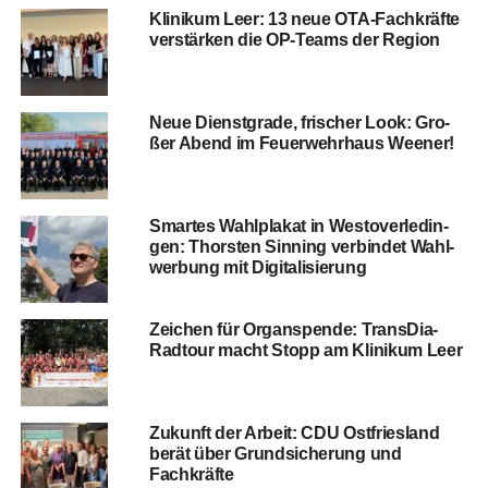
Kli­ni­kum Leer: 13 neue OTA-Fach­kräf­te
ver­stär­ken die OP-Teams der Region
Neue Dienst­gra­de, fri­scher Look: Gro­
ßer Abend im Feu­er­wehr­haus Weener!
Smar­tes Wahl­pla­kat in Wes­t­ov­er­le­din­
gen: Thors­ten Sin­ning ver­bin­det Wahl­
wer­bung mit Digitalisierung
Zei­chen für Organ­spen­de: Trans­Dia-
Rad­tour macht Stopp am Kli­ni­kum Leer
Zukunft der Arbeit: CDU Ost­fries­land
berät über Grund­si­che­rung und
Fachkräfte