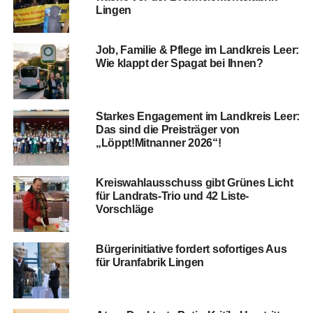
Lingen
Job, Fami­lie & Pfle­ge im Land­kreis Leer:
Wie klappt der Spa­gat bei Ihnen?
Star­kes Enga­ge­ment im Land­kreis Leer:
Das sind die Preis­trä­ger von
„Löppt!Mitnanner 2026“!
Kreis­wahl­aus­schuss gibt Grü­nes Licht
für Land­rats-Trio und 42 Liste-
Vorschläge
Bür­ger­initia­ti­ve for­dert sofor­ti­ges Aus
für Uranfa­brik Lingen