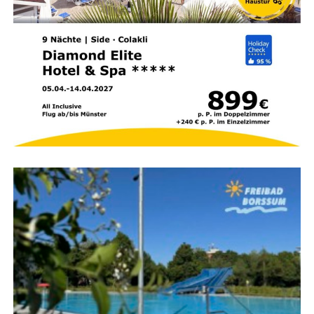
Förderprogrammen.
Ein Schwer­punkt der Bera­tung liegt auf dem Schutz geis­
ti­gen Eigen­tums. Erfin­der erhal­ten Infor­ma­tio­nen dar­über,
wie sich Ent­wick­lun­gen bei­spiels­wei­se durch
Paten­te
,
ein­ge­tra­ge­ne Designs
oder
Mar­ken
vor Ideen­klau schüt­
zen las­sen. Zu den mar­ken­recht­li­chen Schutz­mög­lich­kei­
ten zäh­len unter ande­rem Fir­men­lo­gos, Wer­be­slo­gans
oder cha­rak­te­ris­ti­sche Gestal­tungs­ele­men­te, die den Wie­
der­erken­nungs­wert eines Unter­neh­mens oder Pro­duk­tes
stärken.
Die Teil­nah­me am Erfin­der­sprech­tag ist kos­ten­frei. Eine
Anmel­dung ist online unter
www.hwk-aurich.de/erfinder
möglich.
Wei­te­re Infor­ma­tio­nen erteilt
Dani­el Bigl
von der Hand­
werks­kam­mer für Ost­fries­land tele­fo­nisch unter
04941
1797–60
oder per E‑Mail an
d.bigl@hwk-aurich.de
.