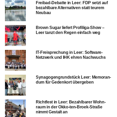
Frei­bad-Debat­te in Leer: FDP setzt auf
bezahl­ba­re Alter­na­ti­ven statt teu­rem
Neubau
Brown Sugar lie­fert Profiliga‑Show –
Leer tanzt den Regen ein­fach weg
IT-Frei­spre­chung in Leer: Soft­ware-
Netz­werk und IHK ehren Nachwuchs
Syn­ago­gen­grund­stück Leer: Memo­ran­
dum für Gedenk­ort übergeben
Richt­fest in Leer: Bezahl­ba­rer Wohn­
raum in der Okko-ten-Broek-Stra­ße
nimmt Gestalt an