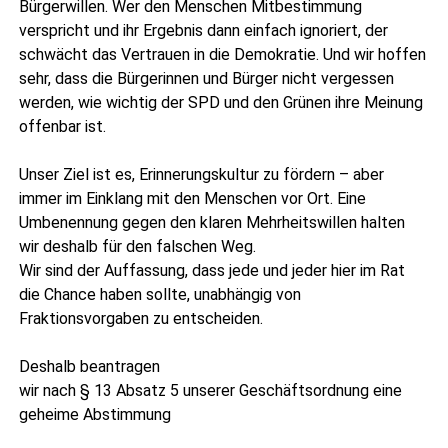
Bür­ger­wil­len. Wer den Men­schen Mit­be­stim­mung
ver­spricht und ihr Ergeb­nis dann ein­fach igno­riert, der
schwächt das Ver­trau­en in die Demo­kra­tie. Und wir hof­fen
sehr, dass die Bür­ge­rin­nen und Bür­ger nicht ver­ges­sen
wer­den, wie wich­tig der SPD und den Grü­nen ihre Mei­nung
offen­bar ist.
Unser Ziel ist es, Erin­ne­rungs­kul­tur zu för­dern – aber
immer im Ein­klang mit den Men­schen vor Ort. Eine
Umbe­nen­nung gegen den kla­ren Mehr­heits­wil­len hal­ten
wir des­halb für den fal­schen Weg.
Wir sind der Auf­fas­sung, dass jede und jeder hier im Rat
die Chan­ce haben soll­te, unab­hän­gig von
Frak­ti­ons­vor­ga­ben zu entscheiden.
Des­halb bean­tra­gen
wir nach § 13 Absatz 5 unse­rer Geschäfts­ord­nung eine
gehei­me Abstimmung