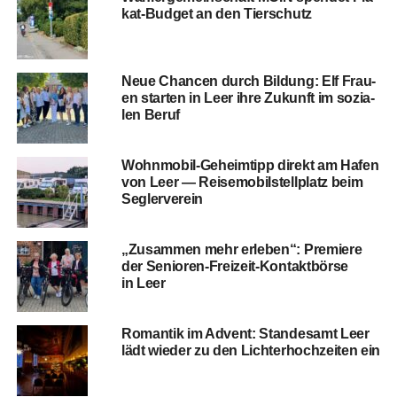
kat-Bud­get an den Tierschutz
Neue Chan­cen durch Bil­dung: Elf Frau­
en star­ten in Leer ihre Zukunft im sozia­
len Beruf
Wohn­mo­bil-Geheim­tipp direkt am Hafen
von Leer — Rei­se­mo­bil­stell­platz beim
Seglerverein
„Zusam­men mehr erle­ben“: Pre­mie­re
der Senio­ren-Frei­zeit-Kon­takt­bör­se
in Leer
Roman­tik im Advent: Stan­des­amt Leer
lädt wie­der zu den Lich­ter­hoch­zei­ten ein