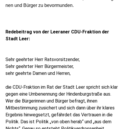
nen und Bür­ger zu bevormunden.
Rede­bei­trag von der Leera­ner CDU-Frak­ti­on der
Stadt Leer:
Sehr geehr­ter Herr Rats­vor­sit­zen­der,
Sehr geehr­ter Herr Bür­ger­meis­ter,
sehr geehr­te Damen und Herren,
die CDU-Frak­ti­on im Rat der Stadt Leer spricht sich klar
gegen eine Umbe­nen­nung der Hin­den­burg­stra­ße aus.
Wer die Bür­ge­rin­nen und Bür­ger befragt, ihnen
Mit­be­stim­mung zusi­chert und sich dann über ihr kla­res
Ergeb­nis hin­weg­setzt, gefähr­det das Ver­trau­en in die
Poli­tik. Das ist Poli­tik „von oben her­ab“ und „aus dem
Nichts“. Genau so ent­steht Poli­tik­ver­dros­sen­heit.