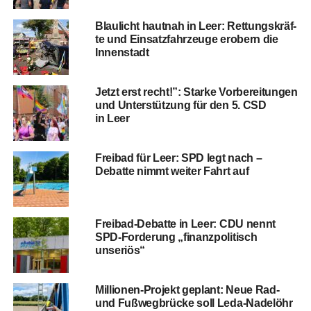
Blau­licht haut­nah in Leer: Ret­tungs­kräf­
te und Ein­satz­fahr­zeu­ge erobern die
Innenstadt
Jetzt erst recht!”: Star­ke Vor­be­rei­tun­gen
und Unter­stüt­zung für den 5. CSD
in Leer
Frei­bad für Leer: SPD legt nach –
Debat­te nimmt wei­ter Fahrt auf
Frei­bad-Debat­te in Leer: CDU nennt
SPD-For­de­rung „finanz­po­li­tisch
unseriös“
Mil­lio­nen-Pro­jekt geplant: Neue Rad-
und Fuß­weg­brü­cke soll Leda-Nadel­öhr