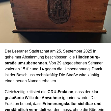
Der Leera­ner Stadt­rat hat am 25. Sep­tem­ber 2025 in
gehei­mer Abstim­mung beschlos­sen, die
Hin­den­burg­
stra­ße umzu­be­nen­nen
. Von 29 abge­ge­be­nen Stim­men
votier­ten 15 für und 14 gegen die Umbe­nen­nung. Damit
ist der Beschluss rechts­kräf­tig: Die Stra­ße wird künf­tig
einen neu­en Namen erhalten.
Gleich­zei­tig kri­ti­siert die
CDU-Frak­ti­on
, dass der
klar
geäu­ßer­te Wil­le der Anwoh­ner
igno­riert wur­de. Die
Frak­ti­on betont, dass
Erin­ne­rungs­kul­tur sicht­bar und
ver­ständ­lich ver­mit­telt
wer­den muss, ohne die Bür­ge­rin­