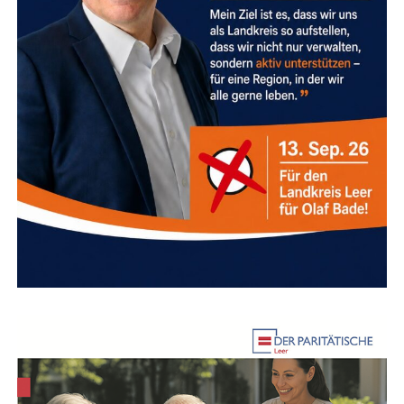
Anmel­de­schluss:
Mon­tag, 24. August 2026
Anzeige
Ansprech­part­ne­rin:
Tom­ke Hamer (Gleich­stel­
lungs­be­auf­trag­te der Stadt Leer)
Tele­fon:
0491 9782–315
E‑Mail:
Tomke.Hamer@Leer.de
Anzeige