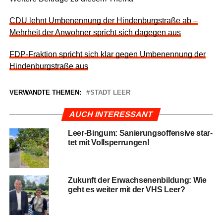
CDU lehnt Umbe­nen­nung der Hin­den­burg­stra­ße ab –
Mehr­heit der Anwoh­ner spricht sich dage­gen aus
FDP-Frak­ti­on spricht sich klar gegen Umbe­nen­nung der
Hin­den­burg­stra­ße aus
VERWANDTE THEMEN:
STADT LEER
AUCH INTERESSANT
Leer-Bin­gum: Sanie­rungs­of­fen­si­ve star­
tet mit Vollsperrungen!
Zukunft der Erwach­se­nen­bil­dung: Wie
geht es wei­ter mit der VHS Leer?