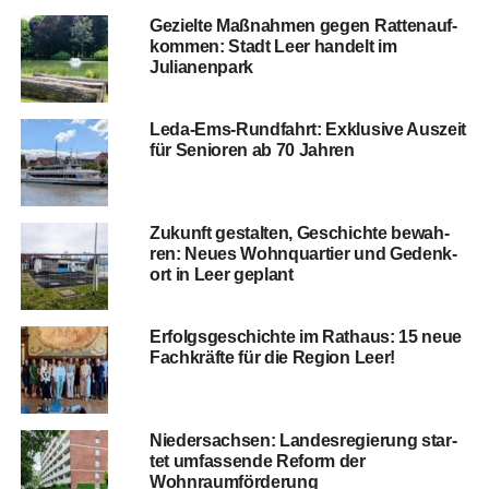
Geziel­te Maß­nah­men gegen Rat­ten­auf­
kom­men: Stadt Leer han­delt im
Julianenpark
Leda-Ems-Rund­fahrt: Exklu­si­ve Aus­zeit
für Senio­ren ab 70 Jahren
Zukunft gestal­ten, Geschich­te bewah­
ren: Neu­es Wohn­quar­tier und Gedenk­
ort in Leer geplant
Erfolgs­ge­schich­te im Rat­haus: 15 neue
Fach­kräf­te für die Regi­on Leer!
Nie­der­sach­sen: Lan­des­re­gie­rung star­
tet umfas­sen­de Reform der
Wohnraumförderung