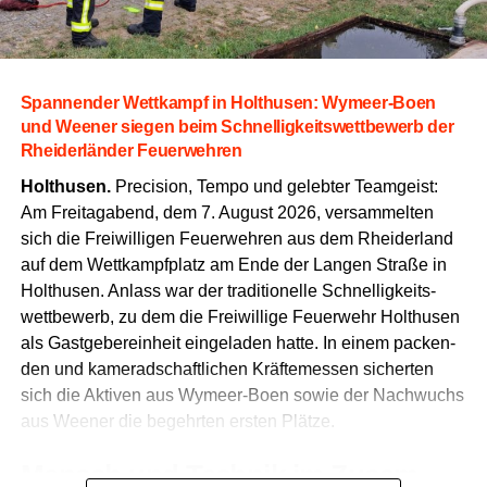
Span­nen­der Wett­kampf in Hol­thusen: Wymeer-Boen
und Wee­ner sie­gen beim Schnel­lig­keits­wett­be­werb der
Rhei­der­län­der Feuerwehren
Hol­thusen.
Pre­cis­i­on, Tem­po und geleb­ter Team­geist:
Am Frei­tag­abend, dem 7. August 2026, ver­sam­mel­ten
sich die Frei­wil­li­gen Feu­er­weh­ren aus dem Rhei­der­land
auf dem Wett­kampf­platz am Ende der Lan­gen Stra­ße in
Hol­thusen. Anlass war der tra­di­tio­nel­le Schnel­lig­keits­
wett­be­werb, zu dem die Frei­wil­li­ge Feu­er­wehr Hol­thusen
als Gast­ge­ber­ein­heit ein­ge­la­den hat­te. In einem packen­
den und kame­rad­schaft­li­chen Kräf­te­mes­sen sicher­ten
sich die Akti­ven aus Wymeer-Boen sowie der Nach­wuchs
aus Wee­ner die begehr­ten ers­ten Plätze.
Mensch und Tech­nik im Zusam­