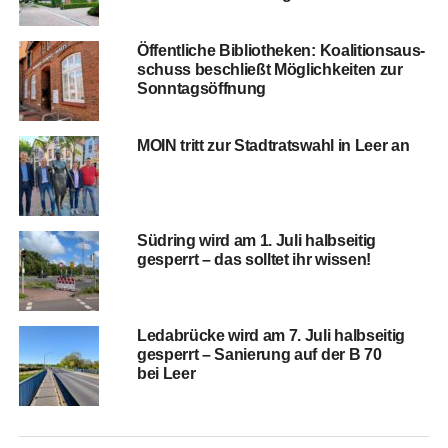
Öffent­li­che Biblio­the­ken: Koali­ti­ons­aus­
schuss beschließt Mög­lich­kei­ten zur
Sonntagsöffnung
MOIN tritt zur Stadt­rats­wahl in Leer an
Süd­ring wird am 1. Juli halb­sei­tig
gesperrt – das soll­tet ihr wissen!
Leda­brü­cke wird am 7. Juli halb­sei­tig
gesperrt – Sanie­rung auf der B 70
bei Leer