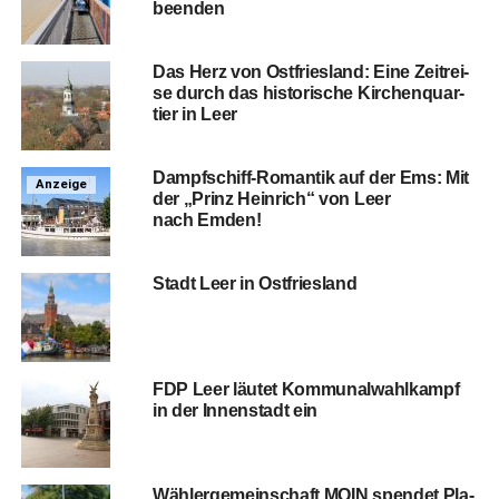
beenden
Das Herz von Ost­fries­land: Eine Zeit­rei­
se durch das his­to­ri­sche Kir­chen­quar­
tier in Leer
Dampf­schiff-Roman­tik auf der Ems: Mit
Anzeige
der „Prinz Hein­rich“ von Leer
nach Emden!
Stadt Leer in Ostfriesland
FDP Leer läu­tet Kom­mu­nal­wahl­kampf
in der Innen­stadt ein
Wäh­ler­ge­mein­schaft MOIN spen­det Pla­