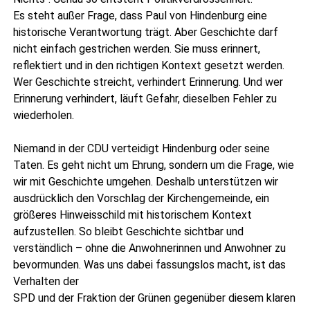
Es steht außer Fra­ge, dass Paul von Hin­den­burg eine
his­to­ri­sche Ver­ant­wor­tung trägt. Aber Geschich­te darf
nicht ein­fach gestri­chen wer­den. Sie muss erin­nert,
reflek­tiert und in den rich­ti­gen Kon­text gesetzt wer­den.
Wer Geschich­te streicht, ver­hin­dert Erin­ne­rung. Und wer
Erin­ne­rung ver­hin­dert, läuft Gefahr, die­sel­ben Feh­ler zu
wie­der­ho­len.
Nie­mand in der CDU ver­tei­digt Hin­den­burg oder sei­ne
Taten. Es geht nicht um Ehrung, son­dern um die Fra­ge, wie
wir mit Geschich­te umge­hen. Des­halb unter­stüt­zen wir
aus­drück­lich den Vor­schlag der Kir­chen­ge­mein­de, ein
grö­ße­res Hin­weis­schild mit his­to­ri­schem Kon­text
auf­zu­stel­len. So bleibt Geschich­te sicht­bar und
ver­ständ­lich – ohne die Anwoh­ne­rin­nen und Anwoh­ner zu
bevor­mun­den. Was uns dabei fas­sungs­los macht, ist das
Ver­hal­ten der
SPD und der Frak­ti­on der Grü­nen gegen­über die­sem kla­ren