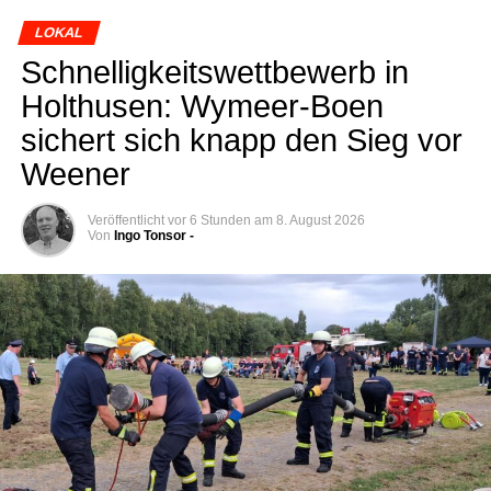
LOKAL
Schnel­lig­keits­wett­be­werb in
Hol­thusen: Wymeer-Boen
sichert sich knapp den Sieg vor
Weener
Veröffentlicht
vor 6 Stunden
am
8. August 2026
Von
Ingo Tonsor -