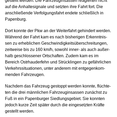
ge­stellt wer­den. Die Fahr­zeug­insas­sen reagier­ten nicht
auf die Anhal­te­si­gna­le und setz­ten ihre Fahrt fort. Die
anschlie­ßen­de Ver­fol­gungs­fahrt ende­te schließ­lich in
Papenburg.
Dort konn­te der Pkw an der Wei­ter­fahrt gehin­dert wer­den.
Wäh­rend der Fahrt kam es nach bis­he­ri­gen Erkennt­nis­
sen zu erheb­li­chen Geschwin­dig­keits­über­schrei­tun­gen,
zeit­wei­se bis zu 160 km/h, sowohl inner- als auch außer­
halb geschlos­se­ner Ort­schaf­ten. Zudem kam es im
Bereich Ost­rhau­der­fehn und Strück­lin­gen zu gefähr­li­chen
Ver­kehrs­si­tua­tio­nen, unter ande­rem mit ent­ge­gen­kom­
men­den Fahrzeugen.
Nach­dem das Fahr­zeug gestoppt wer­den konn­te, flüch­te­
ten die drei männ­li­chen Fahr­zeug­insas­sen zunächst zu
Fuß in ein Papen­bur­ger Sied­lungs­ge­biet. Sie konn­ten
jedoch kur­ze Zeit spä­ter durch die ein­ge­setz­ten Kräf­te
gestellt werden.