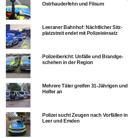
Ost­rhau­der­fehn und Filsum
Leera­ner Bahn­hof: Nächt­li­cher Sitz­
platz­streit endet mit Polizeieinsatz
Poli­zei­be­richt: Unfäl­le und Brand­ge­
sche­hen in der Region
Meh­re­re Täter grei­fen 31-Jäh­ri­gen und
Hel­fer an
Poli­zei sucht Zeu­gen nach Vor­fäl­len in
Leer und Emden