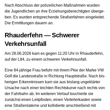
Nach Abschluss der poli­zei­li­chen Maß­nah­men wur­den
die Jugend­li­chen an ihre Erzie­hungs­be­rech­tig­ten über­ge­
ben. Es wur­den ent­spre­chen­de Straf­ver­fah­ren ein­ge­lei­tet.
Die Ermitt­lun­gen dau­ern an.
Rhau­der­fehn — Schwe­rer
Verkehrsunfall
Am 28.06.2026 kam es gegen 11:20 Uhr in Rhau­der­fehn,
auf der L84, zu einem schwe­ren Verkehrsunfall.
Eine 84-jäh­ri­ge Frau befuhr mit ihrem Pkw der Mar­ke VW
Golf die Lan­des­stra­ße in Rich­tung Haupt­stra­ße. Nach bis­
he­ri­gen Erkennt­nis­sen kam sie aus bis­lang unge­klär­ter
Ursa­che nach einer leich­ten Rechts­kur­ve nach rechts von
der Fahr­bahn ab. Im wei­te­ren Ver­lauf tou­chier­te sie
zunächst einen Leit­pfos­ten, einen Ver­tei­ler­kas­ten sowie
eine Stra­ßen­la­ter­ne und kol­li­dier­te anschlie­ßend mit