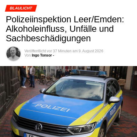
BLAULICHT
Poli­zei­in­spek­ti­on Leer/Emden:
Alko­hol­ein­fluss, Unfäl­le und
Sachbeschädigungen
Veröffentlicht
vor 37 Minuten
am
9. August 2026
Von
Ingo Tonsor -