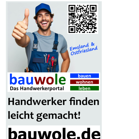
gung auf. Das Feu­er wird gleich­zei­tig im Innen- und
Außen­an­griff bekämpft, um den Brand mög­lichst schnell
unter Kon­trol­le zu brin­gen und ein Über­grei­fen auf
benach­bar­te Gebäu­de zu verhindern.
Höchs­te Kon­zen­tra­ti­on im
Einsatz
Ein Woh­nungs- oder Gebäu­de­brand mit Men­schen­le­ben
in Gefahr gehört zu den anspruchs­volls­ten Ein­sät­zen der
Feu­er­wehr. Jeder Hand­griff muss sit­zen, denn oft ent­
schei­den weni­ge Minu­ten über Leben und Tod. Des­halb
trai­nie­ren die Feu­er­weh­ren sol­che Ein­satz­la­gen regel­mä­
ßig, damit im Ernst­fall jeder Trupp sei­ne Auf­ga­ben sicher
und rou­ti­niert aus­füh­ren kann.