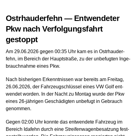
Ost­rhau­der­fehn — Ent­wen­de­ter
Pkw nach Ver­fol­gungs­fahrt
gestoppt
Am 29.06.2026 gegen 00:35 Uhr kam es in Ost­rhau­der­
fehn, im Bereich der Haupt­stra­ße, zu der unbe­fug­ten Inge­
brauch­nah­me eines Pkw.
Nach bis­he­ri­gen Erkennt­nis­sen war bereits am Frei­tag,
26.06.2026, der Fahr­zeug­schlüs­sel eines VW Golf ent­
wen­det wor­den. In der Nacht zu Mon­tag wur­de der Pkw
eines 26-jäh­ri­gen Geschä­dig­ten unbe­fugt in Gebrauch
genommen.
Gegen 02:00 Uhr konn­te das ent­wen­de­te Fahr­zeug im
Bereich Ida­fehn durch eine Strei­fen­wa­gen­be­sat­zung fest­