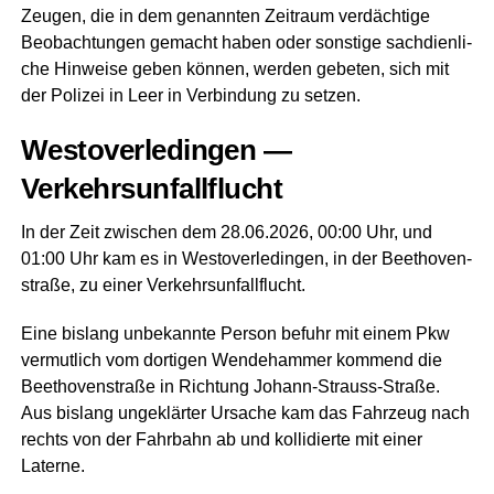
Zeu­gen, die in dem genann­ten Zeit­raum ver­däch­ti­ge
Beob­ach­tun­gen gemacht haben oder sons­ti­ge sach­dien­li­
che Hin­wei­se geben kön­nen, wer­den gebe­ten, sich mit
der Poli­zei in Leer in Ver­bin­dung zu setzen.
Wes­t­ov­er­le­din­gen —
Verkehrsunfallflucht
In der Zeit zwi­schen dem 28.06.2026, 00:00 Uhr, und
01:00 Uhr kam es in Wes­t­ov­er­le­din­gen, in der Beet­ho­ven­
stra­ße, zu einer Verkehrsunfallflucht.
Eine bis­lang unbe­kann­te Per­son befuhr mit einem Pkw
ver­mut­lich vom dor­ti­gen Wen­de­ham­mer kom­mend die
Beet­ho­ven­stra­ße in Rich­tung Johann-Strauss-Stra­ße.
Aus bis­lang unge­klär­ter Ursa­che kam das Fahr­zeug nach
rechts von der Fahr­bahn ab und kol­li­dier­te mit einer
Laterne.