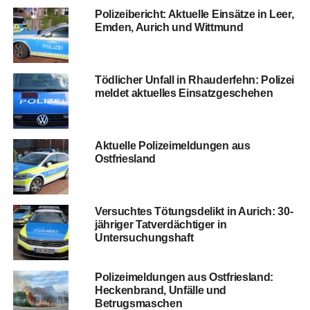
Poli­zei­be­richt: Aktu­el­le Ein­sät­ze in Leer,
Emden, Aurich und Wittmund
Töd­li­cher Unfall in Rhau­der­fehn: Poli­zei
mel­det aktu­el­les Einsatzgeschehen
Aktu­el­le Poli­zei­mel­dun­gen aus
Ostfriesland
Ver­such­tes Tötungs­de­likt in Aurich: 30-
jäh­ri­ger Tat­ver­däch­ti­ger in
Untersuchungshaft
Poli­zei­mel­dun­gen aus Ost­fries­land:
Hecken­brand, Unfäl­le und
Betrugsmaschen