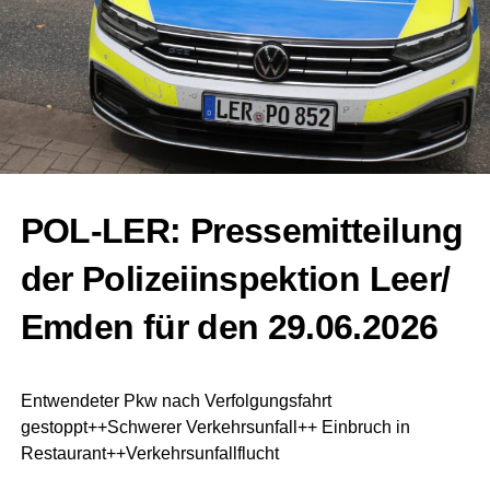
POL-LER: Pres­se­mit­tei­lung
der Poli­zei­in­spek­ti­on Leer/
Emden für den 29.06.2026
Ent­wen­de­ter Pkw nach Ver­fol­gungs­fahrt
gestoppt++Schwerer Ver­kehrs­un­fall++ Ein­bruch in
Restaurant++Verkehrsunfallflucht