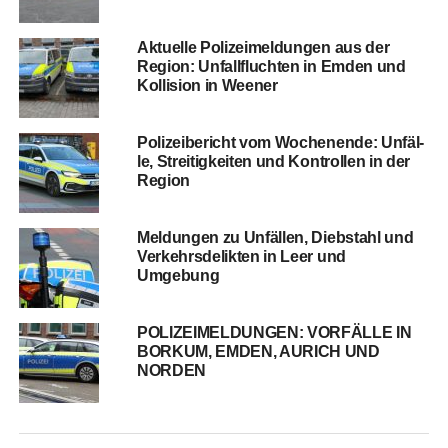
Aktu­el­le Poli­zei­mel­dun­gen aus der
Regi­on: Unfall­fluch­ten in Emden und
Kol­li­si­on in Weener
Poli­zei­be­richt vom Wochen­en­de: Unfäl­
le, Strei­tig­kei­ten und Kon­trol­len in der
Region
Mel­dun­gen zu Unfäl­len, Dieb­stahl und
Ver­kehrs­de­lik­ten in Leer und
Umgebung
POLIZEIMELDUNGEN: VORFÄLLE IN
BORKUM, EMDEN, AURICH UND
NORDEN