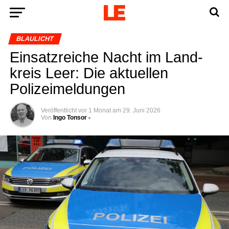
BLAULICHT
Ein­satz­rei­che Nacht im Land­
kreis Leer: Die aktu­el­len
Polizeimeldungen
Veröffentlicht
vor 1 Monat
am
29. Juni 2026
Von
Ingo Tonsor -