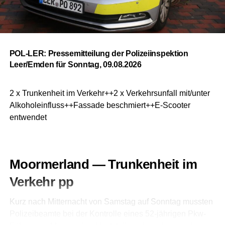
POL-LER: Pres­se­mit­tei­lung der Poli­zei­in­spek­ti­on
Leer/Emden für Sonn­tag, 09.08.2026
2 x Trun­ken­heit im Verkehr++2 x Ver­kehrs­un­fall mit/unter
Alkoholeinfluss++Fassade beschmiert++E‑Scooter
entwendet
Moorm­er­land — Trun­ken­heit im
Ver­kehr pp
Kurz nach Mit­ter­nacht von Sams­tag auf Sonn­tag muss­ten
Poli­zei­be­am­te bei der Kon­trol­le eines 52-jäh­ri­gen Pkw-