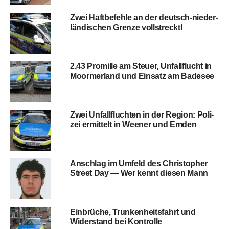
Zwei Haft­be­feh­le an der deutsch-nie­der­
län­di­schen Gren­ze vollstreckt!
2,43 Pro­mil­le am Steu­er, Unfall­flucht in
Moorm­er­land und Ein­satz am Badesee
Zwei Unfall­fluch­ten in der Regi­on: Poli­
zei ermit­telt in Wee­ner und Emden
Anschlag im Umfeld des Chris­to­pher
Street Day — Wer kennt die­sen Mann
Ein­brü­che, Trun­ken­heits­fahrt und
Wider­stand bei Kontrolle