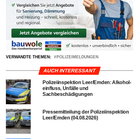
VERWANDTE THEMEN:
POLIZEIMELDUNGEN
AUCH INTERESSANT
Poli­zei­in­spek­ti­on Leer/Emden: Alko­hol­
ein­fluss, Unfäl­le und
Sachbeschädigungen
Pres­se­mit­tei­lung der Poli­zei­in­spek­ti­on
Leer/Emden (04.08.2026)