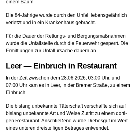
einem Baum.
Die 84-Jäh­ri­ge wur­de durch den Unfall lebens­ge­fähr­lich
ver­letzt und in ein Kran­ken­haus gebracht.
Für die Dau­er der Ret­tungs- und Ber­gungs­maß­nah­men
wur­de die Unfall­stel­le durch die Feu­er­wehr gesperrt. Die
Ermitt­lun­gen zur Unfall­ur­sa­che dau­ern an.
Leer — Ein­bruch in Restaurant
In der Zeit zwi­schen dem 28.06.2026, 03:00 Uhr, und
07:00 Uhr kam es in Leer, in der Bre­mer Stra­ße, zu einem
Einbruch.
Die bis­lang unbe­kann­te Täter­schaft ver­schaff­te sich auf
bis­lang unbe­kann­te Art und Wei­se Zutritt zu einem dor­ti­
gen Restau­rant. Anschlie­ßend wur­de Die­bes­gut im Wert
eines unte­ren drei­stel­li­gen Betra­ges entwendet.