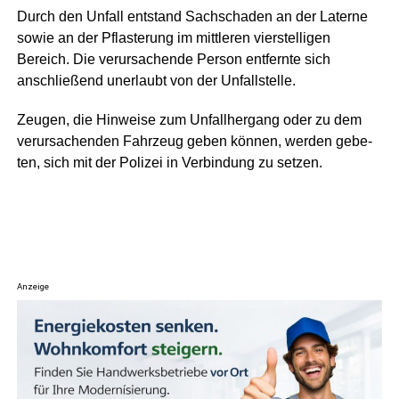
Durch den Unfall ent­stand Sach­scha­den an der Later­ne
sowie an der Pflas­te­rung im mitt­le­ren vier­stel­li­gen
Bereich. Die ver­ur­sa­chen­de Per­son ent­fern­te sich
anschlie­ßend uner­laubt von der Unfallstelle.
Zeu­gen, die Hin­wei­se zum Unfall­her­gang oder zu dem
ver­ur­sa­chen­den Fahr­zeug geben kön­nen, wer­den gebe­
ten, sich mit der Poli­zei in Ver­bin­dung zu setzen.
Anzeige