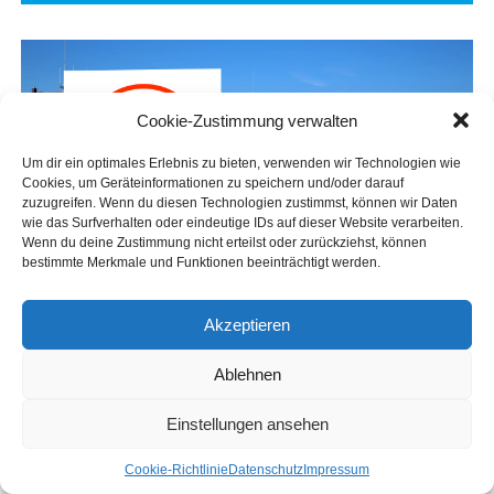
War­um die Heiß­aus­bil­dung so
wich­tig ist
Cookie-Zustimmung verwalten
Um dir ein optimales Erlebnis zu bieten, verwenden wir Technologien wie
Cookies, um Geräteinformationen zu speichern und/oder darauf
zuzugreifen. Wenn du diesen Technologien zustimmst, können wir Daten
wie das Surfverhalten oder eindeutige IDs auf dieser Website verarbeiten.
Wenn du deine Zustimmung nicht erteilst oder zurückziehst, können
bestimmte Merkmale und Funktionen beeinträchtigt werden.
Akzeptieren
Ablehnen
Einstellungen ansehen
Grup­pen­fo­to vor der Brand­si­mu­la­ti­ons­an­la­ge in Leer:
Coo­kie-Richt­li­nie
Daten­schutz
Impres­sum
(v. l.) Alwin Stamm, Spar­ten­lei­ter der Kreis­feu­er­wehr Leer,