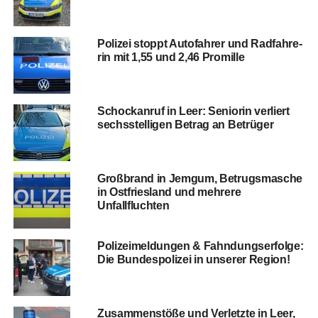
Poli­zei stoppt Auto­fah­rer und Rad­fah­re­
rin mit 1,55 und 2,46 Promille
Schock­an­ruf in Leer: Senio­rin ver­liert
sechs­stel­li­gen Betrag an Betrüger
Groß­brand in Jem­gum, Betrugs­ma­sche
in Ost­fries­land und meh­re­re
Unfallfluchten
Poli­zei­mel­dun­gen & Fahn­dungs­er­fol­ge:
Die Bun­des­po­li­zei in unse­rer Region!
Zusam­men­stö­ße und Ver­letz­te in Leer,