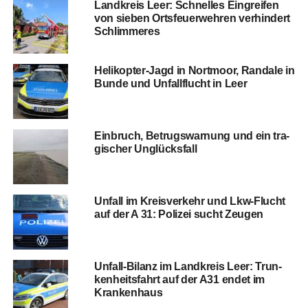
Land­kreis Leer: Schnel­les Ein­grei­fen
von sie­ben Orts­feu­er­weh­ren ver­hin­dert
Schlimmeres
Heli­ko­pter-Jagd in Nort­moor, Ran­da­le in
Bun­de und Unfall­flucht in Leer
Ein­bruch, Betrugs­war­nung und ein tra­
gi­scher Unglücksfall
Unfall im Kreis­ver­kehr und Lkw-Flucht
auf der A 31: Poli­zei sucht Zeugen
Unfall-Bilanz im Land­kreis Leer: Trun­
ken­heits­fahrt auf der A31 endet im
Krankenhaus