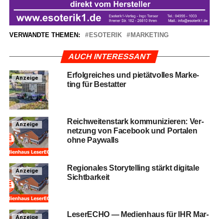
VERWANDTE THEMEN:
ESOTERIK
MARKETING
AUCH INTERESSANT
Erfolg­rei­ches und pie­tät­vol­les Mar­ke­
Anzeige
ting für Bestatter
Reich­wei­ten­stark kom­mu­ni­zie­ren: Ver­
Anzeige
net­zung von Face­book und Por­ta­len
ohne Paywalls
Regio­na­les Sto­rytel­ling stärkt digi­ta­le
Anzeige
Sichtbarkeit
Lese­r­ECHO — Medi­en­haus für IHR Mar­
Anzeige