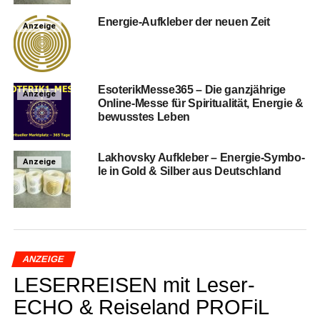
Ener­gie-Auf­kle­ber der neu­en Zeit
Anzeige
EsoterikMesse365 – Die ganz­jäh­ri­ge
Anzeige
Online-Mes­se für Spi­ri­tua­li­tät, Ener­gie &
bewuss­tes Leben
Lak­hovs­ky Auf­kle­ber – Ener­gie-Sym­bo­
Anzeige
le in Gold & Sil­ber aus Deutschland
ANZEIGE
LESERREISEN mit Lese­r­
ECHO & Rei­se­land PRO­FiL