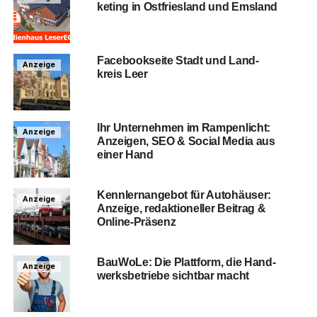
ke­ting in Ost­fries­land und Emsland
Face­book­sei­te Stadt und Land­
Anzeige
kreis Leer
Ihr Unter­neh­men im Ram­pen­licht:
Anzeige
Anzei­gen, SEO & Social Media aus
einer Hand
Kenn­lern­an­ge­bot für Auto­häu­ser:
Anzeige
Anzei­ge, redak­tio­nel­ler Bei­trag &
Online-Präsenz
Bau­Wo­Le: Die Platt­form, die Hand­
Anzeige
werks­be­trie­be sicht­bar macht