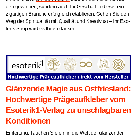
den gewin­nen, son­dern auch Ihr Geschäft in die­ser ein­
zig­ar­ti­gen Bran­che erfolg­reich eta­blie­ren. Gehen Sie den
Weg der Spi­ri­tua­li­tät mit Qua­li­tät und Krea­ti­vi­tät – Ihr Eso­
te­rik Shop wird es Ihnen danken.
Glän­zen­de Magie aus Ost­fries­land:
Hoch­wer­ti­ge Prä­ge­auf­kle­ber vom
Eso­te­ri­k1-Ver­lag zu unschlag­ba­ren
Konditionen
Ein­lei­tung: Tau­chen Sie ein in die Welt der glän­zen­den