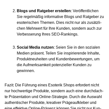
Blogs und Rat­ge­ber erstel­len
: Ver­öf­fent­li­chen
Sie regel­mä­ßig infor­ma­ti­ve Blogs und Rat­ge­ber zu
eso­te­ri­schen The­men. Dies nicht nur als zusätz­li­
chen Mehr­wert für Ihre Kun­den, son­dern auch zur
Ver­bes­se­rung Ihres SEO-Rankings.
Social Media nut­zen
: Sei­en Sie in den sozia­len
Medi­en prä­sent. Tei­len Sie inspi­rie­ren­de Inhal­te,
Pro­dukt­neu­hei­ten und Kun­den­be­wer­tun­gen, um
die Auf­merk­sam­keit poten­zi­el­ler Kun­den zu
gewinnen.
Fazit: Die Füh­rung eines Eso­te­rik Shops erfor­dert nicht
nur hoch­wer­ti­ge Pro­duk­te, son­dern auch eine durch­dach­
te Prä­sen­ta­ti­on und Online-Stra­te­gie. Durch die Aus­wahl
authen­ti­scher Pro­duk­te, krea­ti­ver Prä­ge­auf­kle­ber und
eine effek­ti­ve
Online-Prä­senz
kön­nen Sie nicht nur Kun­