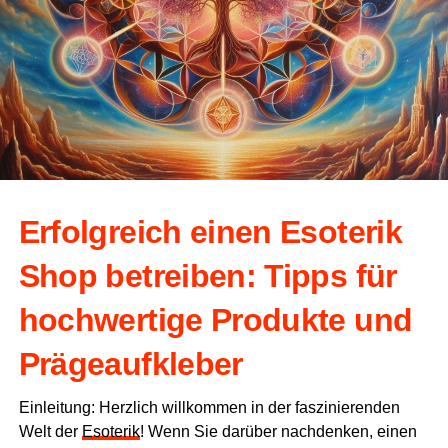
Erfolg­reich einen Eso­te­rik
Shop betrei­ben: Tipps für
hoch­wer­ti­ge Pro­duk­te und
Prägeaufkleber
Ein­lei­tung: Herz­lich will­kom­men in der fas­zi­nie­ren­den
Welt der
Eso­te­rik
! Wenn Sie dar­über nach­den­ken, einen