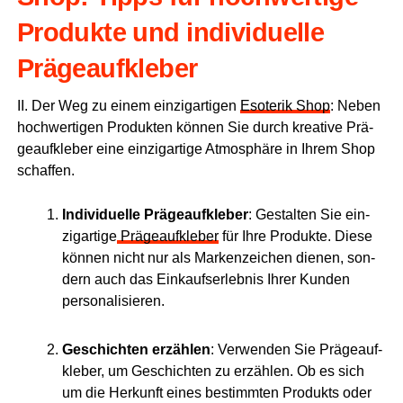
Pro­duk­te und indi­vi­du­el­le
Prägeaufkleber
II. Der Weg zu einem ein­zig­ar­ti­gen
Eso­te­rik Shop
: Neben
hoch­wer­ti­gen Pro­duk­ten kön­nen Sie durch krea­ti­ve Prä­
ge­auf­kle­ber eine ein­zig­ar­ti­ge Atmo­sphä­re in Ihrem Shop
schaffen.
Indi­vi­du­el­le Prä­ge­auf­kle­ber
: Gestal­ten Sie ein­
zig­ar­ti­ge
Prä­ge­auf­kle­ber
für Ihre Pro­duk­te. Die­se
kön­nen nicht nur als Mar­ken­zei­chen die­nen, son­
dern auch das Ein­kaufs­er­leb­nis Ihrer Kun­den
personalisieren.
Geschich­ten erzäh­len
: Ver­wen­den Sie Prä­ge­auf­
kle­ber, um Geschich­ten zu erzäh­len. Ob es sich
um die Her­kunft eines bestimm­ten Pro­dukts oder