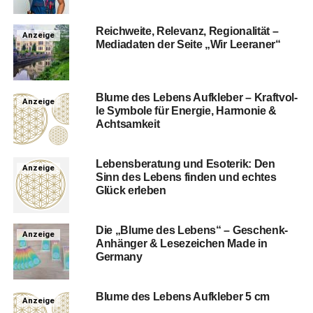
Reich­wei­te, Rele­vanz, Regio­na­li­tät –
Anzeige
Media­da­ten der Sei­te „Wir Leeraner“
Blu­me des Lebens Auf­kle­ber – Kraft­vol­
Anzeige
le Sym­bo­le für Ener­gie, Har­mo­nie &
Achtsamkeit
Lebens­be­ra­tung und Eso­te­rik: Den
Anzeige
Sinn des Lebens fin­den und ech­tes
Glück erleben
Die „Blu­me des Lebens“ – Geschenk-
Anzeige
Anhän­ger & Lese­zei­chen Made in
Germany
Blu­me des Lebens Auf­kle­ber 5 cm
Anzeige