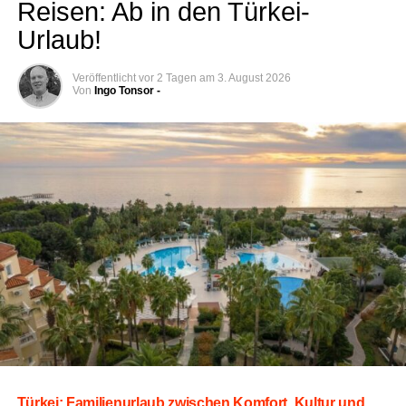
Rei­sen: Ab in den Türkei-
Urlaub!
Veröffentlicht
vor 2 Tagen
am
3. August 2026
Von
Ingo Tonsor -
Tür­kei: Fami­li­en­ur­laub zwi­schen Kom­fort, Kul­tur und