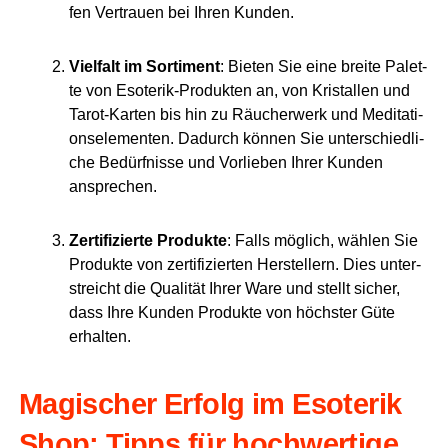
fen Ver­trau­en bei Ihren Kunden.
Viel­falt im Sor­ti­ment
: Bie­ten Sie eine brei­te Palet­
te von Eso­te­rik-Pro­duk­ten an, von Kris­tal­len und
Tarot-Kar­ten bis hin zu Räu­cher­werk und Medi­ta­ti­
ons­ele­men­ten. Dadurch kön­nen Sie unter­schied­li­
che Bedürf­nis­se und Vor­lie­ben Ihrer Kun­den
ansprechen.
Zer­ti­fi­zier­te Pro­duk­te
: Falls mög­lich, wäh­len Sie
Pro­duk­te von zer­ti­fi­zier­ten Her­stel­lern. Dies unter­
streicht die Qua­li­tät Ihrer Ware und stellt sicher,
dass Ihre Kun­den Pro­duk­te von höchs­ter Güte
erhalten.
Magi­scher Erfolg im Eso­te­rik
Shop: Tipps für hoch­wer­ti­ge