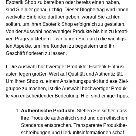
Eso­te­rik Shop zu betrei­ben oder bereits einen haben,
sind Sie hier genau rich­tig. Die­ser Blog­bei­trag wird Ihnen
wert­vol­le Ein­bli­cke dar­über geben, wor­auf Sie ach­ten
soll­ten, um Ihren Eso­te­rik Shop erfolg­reich zu gestal­ten.
Von der Aus­wahl hoch­wer­ti­ger Pro­duk­te bis hin zu krea­ti­
ven Prä­ge­auf­kle­bern – wir füh­ren Sie durch die wich­tigs­
ten Aspek­te, um Ihre Kun­den zu begeis­tern und Ihr
Geschäft flo­rie­ren zu lassen.
I. Die Aus­wahl hoch­wer­ti­ger Pro­duk­te: Eso­te­rik-Enthu­si­
as­ten legen gro­ßen Wert auf Qua­li­tät und Authen­ti­zi­tät.
Um Ihren Shop zu einem Anzie­hungs­punkt für die­se Ziel­
grup­pe zu machen, ist die Aus­wahl hoch­wer­ti­ger Pro­duk­
te von ent­schei­den­der Bedeu­tung. Hier sind eini­ge Tipps:
Authen­ti­sche Pro­duk­te
: Stel­len Sie sicher, dass
Ihre Pro­duk­te authen­tisch sind und den ethi­schen
Stan­dards ent­spre­chen. Trans­pa­ren­te Pro­dukt­be­
schrei­bun­gen und Her­kunfts­in­for­ma­tio­nen schaf­