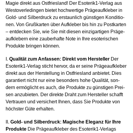
Magie direkt aus Ost­fries­land! Der Eso­te­ri­k1-Ver­lag aus
Wes­t­ov­er­le­din­gen bie­tet hoch­wer­ti­ge Prä­ge­auf­kle­ber in
Gold- und Sil­ber­druck zu erstaun­lich güns­ti­gen Kon­di­tio­
nen. Von Gruß­kar­ten über Auf­kle­ber bis hin zu Post­kar­ten
– ent­de­cken Sie, wie Sie mit die­sen ein­zig­ar­ti­gen Prä­ge­
auf­kle­bern eine zau­ber­haf­te Note in Ihre eso­te­ri­schen
Pro­duk­te brin­gen können.
I.
Qua­li­tät zum Anfas­sen: Direkt vom Her­stel­ler
Der
Eso­te­ri­k1-Ver­lag sticht her­vor, da er sei­ne Prä­ge­auf­kle­ber
direkt aus der Her­stel­lung in Ost­fries­land anbie­tet. Dies
garan­tiert nicht nur eine beson­ders hohe Qua­li­tät, son­
dern ermög­licht es auch, die Pro­duk­te zu güns­ti­gen Prei­
sen anzu­bie­ten. Der direk­te Draht zum Her­stel­ler schafft
Ver­trau­en und ver­si­chert Ihnen, dass Sie Pro­duk­te von
höchs­ter Güte erhalten.
II.
Gold- und Sil­ber­druck: Magi­sche Ele­ganz für Ihre
Pro­duk­te
Die Prä­ge­auf­kle­ber des Eso­te­ri­k1-Ver­lags