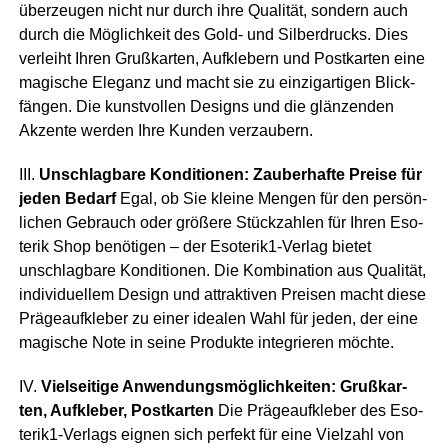
über­zeu­gen nicht nur durch ihre Qua­li­tät, son­dern auch
durch die Mög­lich­keit des Gold- und Sil­ber­drucks. Dies
ver­leiht Ihren Gruß­kar­ten, Auf­kle­bern und Post­kar­ten eine
magi­sche Ele­ganz und macht sie zu ein­zig­ar­ti­gen Blick­
fän­gen. Die kunst­vol­len Designs und die glän­zen­den
Akzen­te wer­den Ihre Kun­den verzaubern.
III.
Unschlag­ba­re Kon­di­tio­nen: Zau­ber­haf­te Prei­se für
jeden Bedarf
Egal, ob Sie klei­ne Men­gen für den per­sön­
li­chen Gebrauch oder grö­ße­re Stück­zah­len für Ihren Eso­
te­rik Shop benö­ti­gen – der Eso­te­ri­k1-Ver­lag bie­tet
unschlag­ba­re Kon­di­tio­nen. Die Kom­bi­na­ti­on aus Qua­li­tät,
indi­vi­du­el­lem Design und attrak­ti­ven Prei­sen macht die­se
Prä­ge­auf­kle­ber zu einer idea­len Wahl für jeden, der eine
magi­sche Note in sei­ne Pro­duk­te inte­grie­ren möchte.
IV.
Viel­sei­ti­ge Anwen­dungs­mög­lich­kei­ten: Gruß­kar­
ten, Auf­kle­ber, Post­kar­ten
Die Prä­ge­auf­kle­ber des Eso­
te­ri­k1-Ver­lags eig­nen sich per­fekt für eine Viel­zahl von