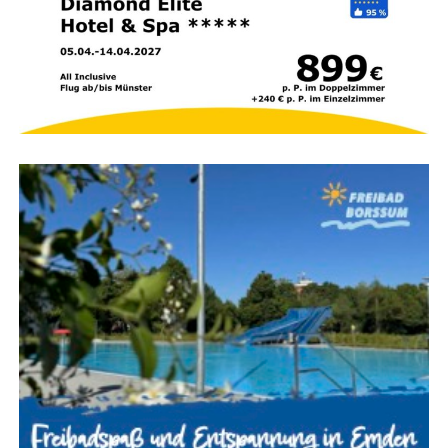
Strand­si­cher­heit:
Fällt der Strand seicht ab und
sind aus­ge­bil­de­te Ret­tungs­schwim­mer vor Ort?
Medi­zi­ni­sche Ver­sor­gung:
Wie schnell ist im Not­
fall der nächs­te Arzt oder ein Kran­ken­haus
erreichbar?
Zim­mer­aus­stat­tung:
Bie­tet das Hotel geräu­mi­ge
Fami­li­en­zim­mer mit Baby­aus­stat­tung (Git­ter­bett,
Baby­phon, Wasserkocher)?
Kuli­na­rik:
Ste­hen meh­re­re À‑la-car­te-Restau­rants
zur Ver­fü­gung, um kuli­na­ri­sche Abwechs­lung zum
Buf­fet zu bieten?
Wäh­rend All-Inclu­si­ve extrem prak­tisch ist, schwankt die
Qua­li­tät der Buf­fets von Haus zu Haus. Wer mit Säug­lin­