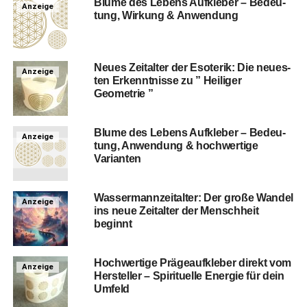
Blu­me des Lebens Auf­kle­ber – Bedeu­
Anzeige
tung, Wir­kung & Anwendung
Neu­es Zeit­al­ter der Eso­te­rik: Die neu­es­
Anzeige
ten Erkennt­nis­se zu ” Hei­li­ger
Geometrie ”
Blu­me des Lebens Auf­kle­ber – Bedeu­
Anzeige
tung, Anwen­dung & hoch­wer­ti­ge
Varianten
Was­ser­mann­zeit­al­ter: Der gro­ße Wan­del
Anzeige
ins neue Zeit­al­ter der Mensch­heit
beginnt
Hoch­wer­ti­ge Prä­ge­auf­kle­ber direkt vom
Anzeige
Her­stel­ler – Spi­ri­tu­el­le Ener­gie für dein
Umfeld