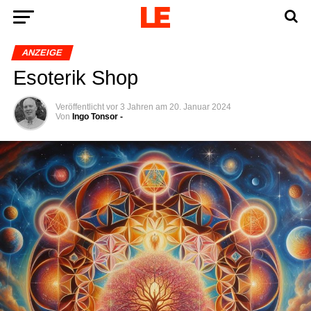
ANZEIGE
Eso­te­rik Shop
Veröffentlicht
vor 3 Jahren
am
20. Januar 2024
Von
Ingo Tonsor -