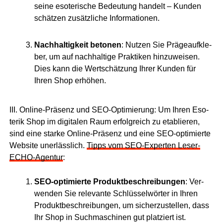
sei­ne eso­te­ri­sche Bedeu­tung han­delt – Kun­den
schät­zen zusätz­li­che Informationen.
Nach­hal­tig­keit beto­nen
: Nut­zen Sie Prä­ge­auf­kle­
ber, um auf nach­hal­ti­ge Prak­ti­ken hin­zu­wei­sen.
Dies kann die Wert­schät­zung Ihrer Kun­den für
Ihren Shop erhöhen.
III. Online-Prä­senz und SEO-Opti­mie­rung: Um Ihren Eso­
te­rik Shop im digi­ta­len Raum erfolg­reich zu eta­blie­ren,
sind eine star­ke Online-Prä­senz und eine SEO-opti­mier­te
Web­site uner­läss­lich.
Tipps vom SEO-Exper­ten Lese­r­
ECHO-Agen­tur
:
SEO-opti­mier­te Pro­dukt­be­schrei­bun­gen
: Ver­
wen­den Sie rele­van­te Schlüs­sel­wör­ter in Ihren
Pro­dukt­be­schrei­bun­gen, um sicher­zu­stel­len, dass
Ihr Shop in Such­ma­schi­nen gut plat­ziert ist.