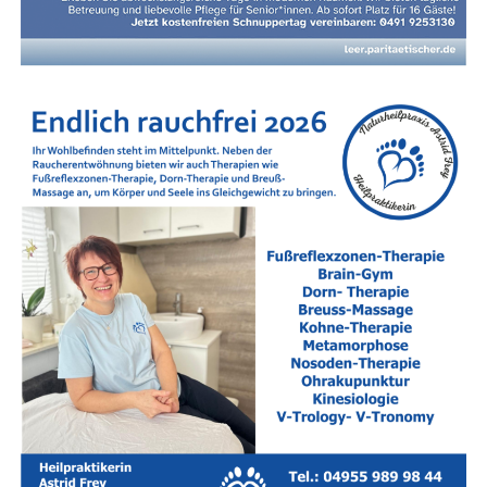
wie mög­lich zu kommen.
Tickets & Vorverkauf
Der Vor­ver­kauf star­tet zeitnah.
Star­ke Part­ner an Bord
Unter­stützt wird das Fes­ti­val von star­ken Part­nern aus der
Region:
Alli­anz Bohl­mann, Möbel­haus Berg­enthal, DÜRING
Immo­bi­li­en, Kru­se Moden, Men­gers am Markt sowie
TUI Rei­se­Cen­ter Bohlmann.
Medi­en­part­ner:
Lese­r­ECHO-Ver­lag und die
Face­book­
sei­te „Wir Leera­ner“
.