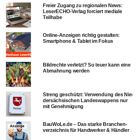
Frei­er Zugang zu regio­na­len News:
Lese­r­ECHO-Ver­lag for­ciert media­le
Teilhabe
Online-Anzei­gen rich­tig gestal­ten:
Smart­phone & Tablet im Fokus
Bild­rech­te ver­letzt? So teu­er kann eine
Abmah­nung werden
Streng geschützt: Ver­wen­dung des Nie­
der­säch­si­schen Lan­des­wap­pens nur
mit Genehmigung
BauWoLe.de – Das star­ke Bran­chen­
Anzeige
ver­zeich­nis für Hand­wer­ker & Händler