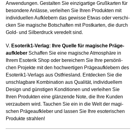
Anwen­dun­gen. Gestal­ten Sie ein­zig­ar­ti­ge Gruß­kar­ten für
beson­de­re Anläs­se, ver­lei­hen Sie Ihren Pro­duk­ten mit
indi­vi­du­el­len Auf­kle­bern das gewis­se Etwas oder ver­schi­
cken Sie magi­sche Bot­schaf­ten mit Post­kar­ten, die durch
Gold- und Sil­ber­druck ver­edelt sind.
V.
Eso­te­ri­k1-Ver­lag: Ihre Quel­le für magi­sche Prä­ge­
auf­kle­ber
Schaf­fen Sie eine magi­sche Atmo­sphä­re in
Ihrem Eso­te­rik Shop oder berei­chern Sie Ihre per­sön­li­
chen Pro­jek­te mit den hoch­wer­ti­gen Prä­ge­auf­kle­bern des
Eso­te­ri­k1-Ver­lags aus Ost­fries­land. Ent­de­cken Sie die
unschlag­ba­re Kom­bi­na­ti­on aus Qua­li­tät, indi­vi­du­el­lem
Design und güns­ti­gen Kon­di­tio­nen und ver­lei­hen Sie
Ihren Pro­duk­ten eine glän­zen­de Note, die Ihre Kun­den
ver­zau­bern wird. Tau­chen Sie ein in die Welt der magi­
schen Prä­ge­auf­kle­ber und las­sen Sie Ihre eso­te­ri­schen
Pro­duk­te strahlen!