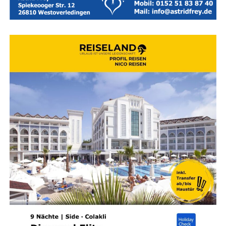
Rei­se­land — Ihr Rei­se­bü­ro für Ost­frie­sand — Leer — Aurich
— Emden
Wor­auf bei der Buchung geach­tet
wer­den sollte
Nicht jedes Hotel, das sich mit dem Sie­gel „fami­li­en­
freund­lich“ schmückt, hält in der Pra­xis alle Ver­spre­chen.
Ein genau­er Blick auf die Aus­stat­tungs­de­tails lohnt sich
daher vor der Entscheidung:
Kin­der­be­treu­ung:
Gibt es qua­li­fi­zier­te Betreu­ung
in alters­ge­recht auf­ge­teil­ten Gruppen?
Sprach­an­ge­bot:
Wer­den die Akti­vi­tä­ten im Kids-
Club auch auf Deutsch oder mehr­spra­chig
angeboten?