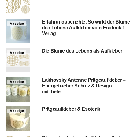
Erfah­rungs­be­rich­te: So wirkt der Blu­me
Anzeige
des Lebens Auf­kle­ber vom Eso­te­rik 1
Verlag
Die Blu­me des Lebens als Aufkleber
Anzeige
Lak­hovs­ky Anten­ne Prä­ge­auf­kle­ber –
Anzeige
Ener­ge­ti­scher Schutz & Design
mit Tiefe
Prä­ge­auf­kle­ber & Esoterik
Anzeige