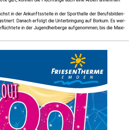
hst in der Ankunfts­stel­le in der Sport­hal­le der Berufs­bil­den­
s­triert. Danach erfolgt die Unter­brin­gung auf Bor­kum. Es wer­
Geflüch­te­te in der Jugend­her­ber­ge auf­ge­nom­men, bis die Maxi­