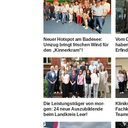
Neu­er Hot­spot am Bade­see:
Vom Ge
Umzug bringt fri­schen Wind für
haben 
den „Kin­ner­kram“!
Erfin
Die Leis­tungs­trä­ger von mor­
Kli­ni
gen: 24 neue Aus­zu­bil­den­de
Fach­k
beim Land­kreis Leer!
Teams