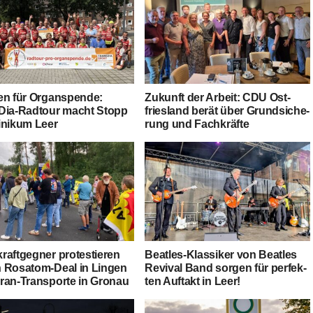
en für Organ­spen­de:
Zukunft der Arbeit: CDU Ost­
­Dia-Rad­tour macht Stopp
fries­land berät über Grund­si­che­
­ni­kum Leer
rung und Fachkräfte
raft­geg­ner pro­tes­tie­ren
Beat­les-Klas­si­ker von Beat­les
 Rosatom-Deal in Lin­gen
Revi­val Band sor­gen für per­fek­
an-Trans­por­te in Gronau
ten Auf­takt in Leer!