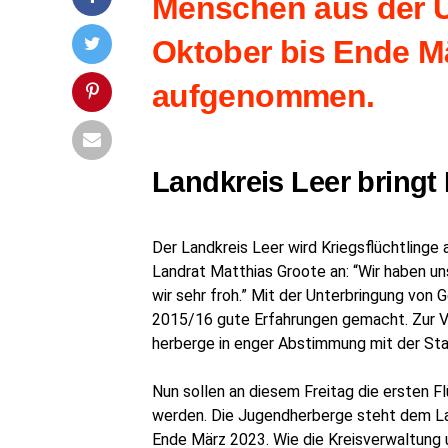
Men­schen aus der Uk
Okto­ber bis Ende Mä
aufgenommen.
Land­kreis Leer bringt 
Der Land­kreis Leer wird Kriegs­flücht­lin­ge
Land­rat Mat­thi­as Groo­te an: “Wir haben un
wir sehr froh.” Mit der Unter­brin­gung von G
2015/16 gute Erfah­run­gen gemacht. Zur Vor
her­ber­ge in enger Abstim­mung mit der St
Nun sol­len an die­sem Frei­tag die ers­ten F
wer­den. Die Jugend­her­ber­ge steht dem Lan
Ende März 2023. Wie die Kreis­ver­wal­tung u