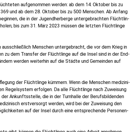
eflüch­te­ten auf­ge­nom­men wer­den: ab dem 14. Okto­ber bis zu
 369 und ab dem 28. Okto­ber bis zu 500 Men­schen. Ab Anfang
in­nen, die in der Jugend­her­ber­ge unter­ge­brach­ten Flücht­lin­
holen; bis zum 31. März 2023 müs­sen die letz­ten Flücht­lin­ge
 aus­schließ­lich Men­schen unter­ge­bracht, die vor dem Krieg in
­ten zu dem Trans­fer der Flücht­lin­ge auf die Insel sind in der End­
än­dern wer­den wei­ter­hin auf die Städ­te und Gemein­den auf
fle­gung der Flücht­lin­ge küm­mern. Wenn die Men­schen medi­zi­ni­
hen Regel­sys­tem erfol­gen. Da alle Flücht­lin­ge nach Zuwei­sung
er Ankunfts­stel­le, die in der Turn­hal­le der Berufs­bil­den­den
medi­zi­nisch erst­ver­sorgt wer­den, wird bei der Zuwei­sung den
g­lich­kei­ten auf der Insel durch eine ent­spre­chen­de Per­so­nen­
bo­te gibt, kön­nen die Flücht­lin­ge auch eine Arbeit annehmen.