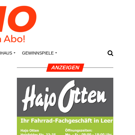
N­HAUS
GEWINN­SPIE­LE
ANZEI­GEN