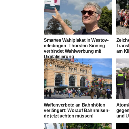
Smar­tes Wahl­pla­kat in Wes­t­ov­
Zei­ch
er­le­din­gen: Thors­ten Sin­ning
Trans
ver­bin­det Wahl­wer­bung mit
am Kli
Digitalisierung
Waf­fen­ver­bo­te an Bahn­hö­fen
Atom­k
ver­län­gert: Wor­auf Bahn­rei­sen­
gegen
de jetzt ach­ten müssen!
und Ur