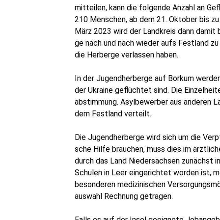
mit­tei­len, kann die fol­gen­de Anzahl an G
210 Men­schen, ab dem 21. Okto­ber bis zu
März 2023 wird der Land­kreis dann damit beg
ge nach und nach wie­der aufs Fest­land zu 
die Her­ber­ge ver­las­sen haben.
In der Jugend­her­ber­ge auf Bor­kum wer­den
der Ukrai­ne geflüch­tet sind. Die Ein­zel­hei
ab­stim­mung. Asyl­be­wer­ber aus ande­ren L
dem Fest­land verteilt.
Die Jugend­her­ber­ge wird sich um die Ver­p
sche Hil­fe brau­chen, muss dies im ärzt­li­c
durch das Land Nie­der­sach­sen zunächst in d
Schu­len in Leer ein­ge­rich­tet wor­den ist, 
beson­de­ren medi­zi­ni­schen Ver­sor­gungs­mö
aus­wahl Rech­nung getragen.
Falls es auf der Insel geeig­ne­te Job­an­ge­