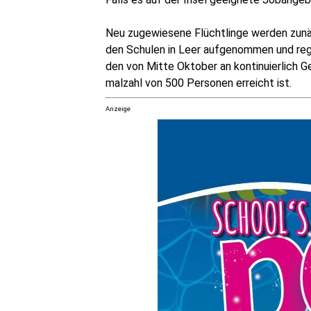
Neu zuge­wie­se­ne Flücht­lin­ge wer­den zunäc
den Schu­len in Leer auf­ge­nom­men und regi
den von Mit­te Okto­ber an kon­ti­nu­ier­lich 
mal­zahl von 500 Per­so­nen erreicht ist.
Anzeige