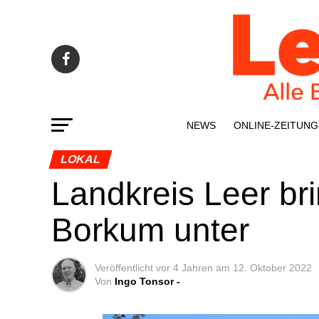
NEWS
ONLINE-ZEI­­TUNG
LOKAL
Land­kreis Leer brin
Bor­kum unter
Veröffentlicht
vor 4 Jahren
am
12. Oktober 2022
Von
Ingo Tonsor -