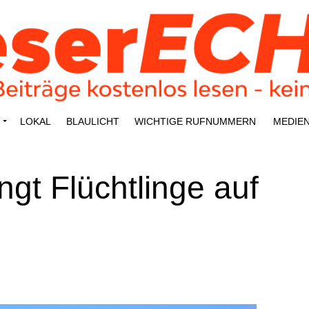
LOKAL
BLAU­LICHT
WICH­TI­GE RUFNUMMERN
MEDI­E
gt Flücht­lin­ge auf