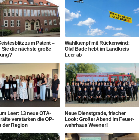
is­tes­blitz zum Patent –
Wahl­kampf mit Rücken­wind:
Sie die nächs­te gro­ße
Olaf Bade hebt im Land­kreis
dung?
Leer ab
­kum Leer: 13 neue OTA-
Neue Dienst­gra­de, fri­scher
räf­te ver­stär­ken die OP-
Look: Gro­ßer Abend im Feu­er­
 der Region
wehr­haus Weener!