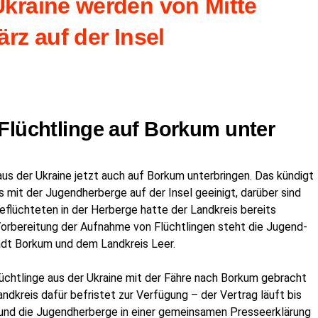
rai­ne wer­den von Mit­te
rz auf der Insel
Flücht­lin­ge auf Bor­kum unter
 aus der Ukrai­ne jetzt auch auf Bor­kum unter­brin­gen. Das kün­digt
s mit der Jugend­her­ber­ge auf der Insel geei­nigt, dar­über sind
eflüch­te­ten in der Her­ber­ge hat­te der Land­kreis bereits
­be­rei­tung der Auf­nah­me von Flücht­lin­gen steht die Jugend­
adt Bor­kum und dem Land­kreis Leer.
lücht­lin­ge aus der Ukrai­ne mit der Fäh­re nach Bor­kum gebracht
d­kreis dafür befris­tet zur Ver­fü­gung – der Ver­trag läuft bis
nd die Jugend­her­ber­ge in einer gemein­sa­men Pres­se­er­klä­rung