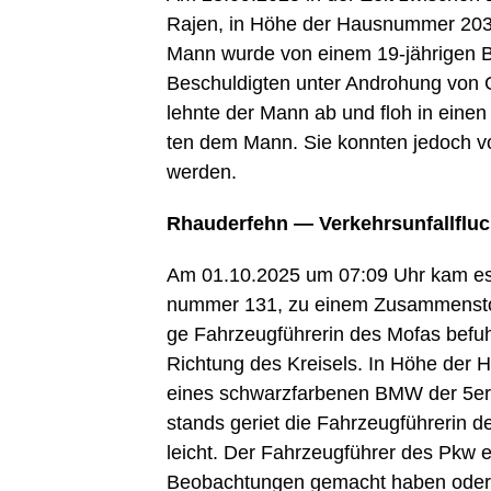
Rajen, in Höhe der Haus­num­mer 203, z
Mann wur­de von einem 19-jäh­ri­gen Be
Beschul­dig­ten unter Andro­hung von G
lehn­te der Mann ab und floh in einen n
ten dem Mann. Sie konn­ten jedoch v
werden.
Rhau­der­fehn — Ver­kehrs­un­fall­fluc
Am 01.10.2025 um 07:09 Uhr kam es i
num­mer 131, zu einem Zusam­men­sto
ge Fahr­zeug­füh­re­rin des Mofas befu
Rich­tung des Krei­sels. In Höhe der 
eines schwarz­far­be­nen BMW der 5er-R
stands geriet die Fahr­zeug­füh­re­rin d
leicht. Der Fahr­zeug­füh­rer des Pkw en
Beob­ach­tun­gen gemacht haben oder s