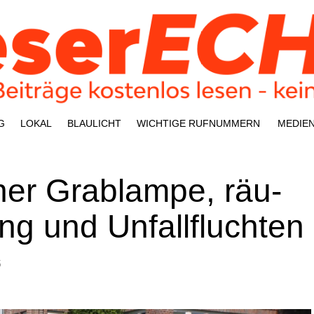
G
LOKAL
BLAU­LICHT
WICH­TI­GE RUFNUMMERN
MEDI­E
ner Grab­lam­pe, räu­
ung und Unfallfluchten
5