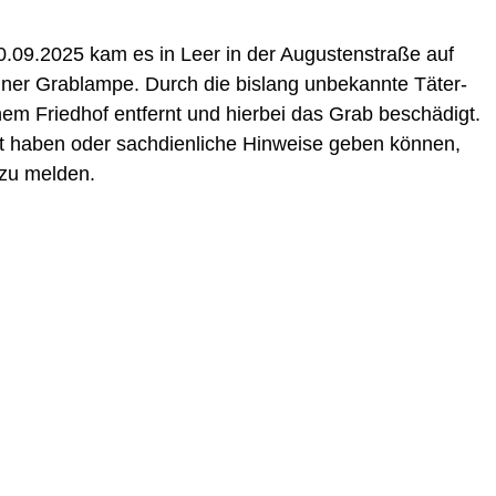
.09.2025 kam es in Leer in der Augus­ten­stra­ße auf
ner Grab­lam­pe. Durch die bis­lang unbe­kann­te Täter­
em Fried­hof ent­fernt und hier­bei das Grab beschä­digt.
 haben oder sach­dien­li­che Hin­wei­se geben kön­nen,
i zu melden.