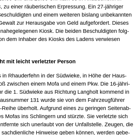
u einer räu­be­ri­schen Erpres­sung. Ein 27-jäh­ri­ger
schul­dig­ten und einem wei­te­ren bis­lang unbe­kann­ten
ewalt zur Her­aus­ga­be von Geld auf­ge­for­dert. Die­ses
ahe­ge­le­ge­nen Kiosk. Die bei­den Beschul­dig­ten folg­
on dem Inha­ber des Kiosks des Ladens ver­wie­sen
ht mit leicht ver­letz­ter Person
n Rhau­der­fehn in der Süd­wie­ke, in Höhe der Haus­
ß zwi­schen einem Mofa und einem Pkw. Die 16-jäh­ri­
hr die 1. Süd­wie­ke aus Rich­tung Lang­holt kom­mend in
Haus­num­mer 131 wur­de sie von dem Fahr­zeug­füh­rer
ei­he über­holt. Auf­grund eines zu gerin­gen Sei­ten­ab­
es Mofas ins Schlin­gern und stürz­te. Sie ver­letz­te sich
t­fern­te sich uner­laubt von der Unfall­stel­le. Zeu­gen, die
ach­dien­li­che Hin­wei­se geben kön­nen, wer­den gebe­