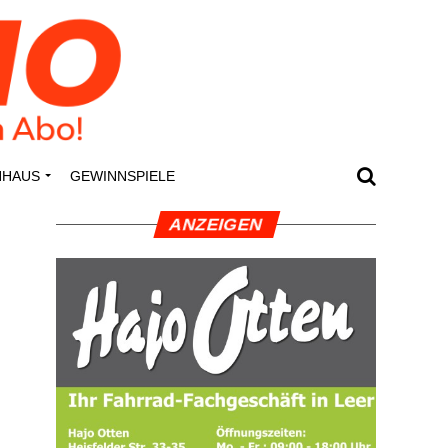
N­HAUS
GEWINN­SPIE­LE
ANZEI­GEN