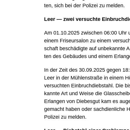
ten, sich bei der Poli­zei zu melden.
Leer — zwei ver­such­te Einbruchd
Am 01.10.2025 zwi­schen 06:00 Uhr u
einem Fri­seur­sa­lon zu einem ver­such­
schaft beschä­dig­te auf unbe­kann­te A
ten des Gebäu­des und einem Erlan­gen
In der Zeit des 30.09.2025 gegen 18
Leer in der Müh­len­stra­ße in einem Hör
ver­such­ten Ein­bruch­dieb­stahl. Die b
kann­te Art und Wei­se die Glas­schei
Erlan­gen von Die­bes­gut kam es augen
gemacht haben oder sach­dien­li­che H
Poli­zei zu melden.