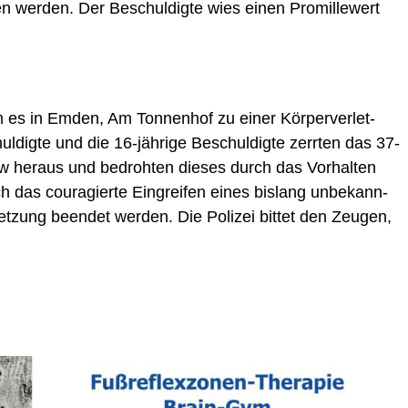
wer­den. Der Beschul­dig­te wies einen Pro­mil­le­wert
 in Emden, Am Ton­nen­hof zu einer Kör­per­ver­let­
l­dig­te und die 16-jäh­ri­ge Beschul­dig­te zerr­ten das 37-
kw her­aus und bedroh­ten die­ses durch das Vor­hal­ten
h das cou­ra­gier­te Ein­grei­fen eines bis­lang unbe­kann­
et­zung been­det wer­den. Die Poli­zei bit­tet den Zeu­gen,