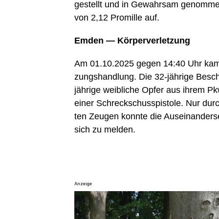
gestellt und in Gewahr­sam genom­men 
von 2,12 Pro­mil­le auf.
Emden — Körperverletzung
Am 01.10.2025 gegen 14:40 Uhr kam es
zungs­hand­lung. Die 32-jäh­ri­ge Beschu
jäh­ri­ge weib­li­che Opfer aus ihrem P
einer Schreck­schuss­pis­to­le. Nur durc
ten Zeu­gen konn­te die Aus­ein­an­der­s
sich zu melden.
Anzeige