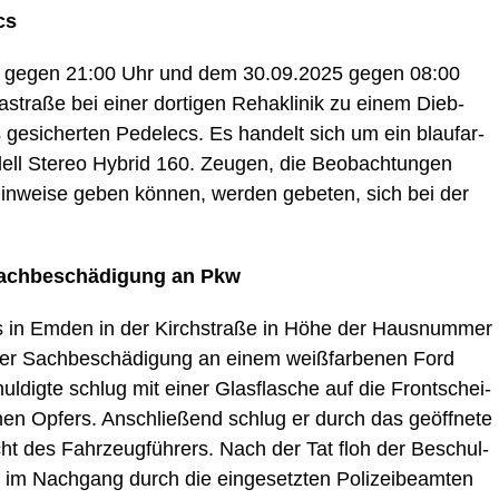
cs
25 gegen 21:00 Uhr und dem 30.09.2025 gegen 08:00
­stra­ße bei einer dor­ti­gen Reha­kli­nik zu einem Dieb­
 gesi­cher­ten Pedelecs. Es han­delt sich um ein blaufar­
l Ste­reo Hybrid 160. Zeu­gen, die Beob­ach­tun­gen
in­wei­se geben kön­nen, wer­den gebe­ten, sich bei der
ach­be­schä­di­gung an Pkw
n Emden in der Kirch­stra­ße in Höhe der Haus­num­mer
ner Sach­be­schä­di­gung an einem weiß­far­be­nen Ford
ul­dig­te schlug mit einer Glas­fla­sche auf die Front­schei­
hen Opfers. Anschlie­ßend schlug er durch das geöff­ne­te
cht des Fahr­zeug­füh­rers. Nach der Tat floh der Beschul­
e im Nach­gang durch die ein­ge­setz­ten Poli­zei­be­am­ten