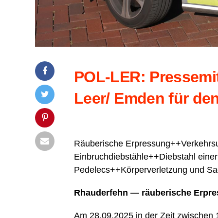
POL-LER: Pres­se­mit­t
Leer/ Emden für den
Räu­be­ri­sche Erpressung++Verkehrsunf
Einbruchdiebstähle++Diebstahl eine
Pedelecs++Körperverletzung und Sac
Rhau­der­fehn — räu­be­ri­sche Erpr
Am 28.09.2025 in der Zeit zwi­schen 