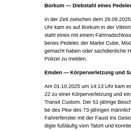
Bor­kum — Dieb­stahl eines Pedele
In der Zeit zwi­schen dem 29.09.20
Uhr kam es auf Bor­kum in der Vik­to­ria
stahl eines mit einem Fahr­rad­schloss
be­nes Pedelec der Mar­ke Cube, Model
gemacht haben oder sach­dien­li­che H
Poli­zei zu melden.
Emden — Kör­per­ver­let­zung und S
Am 01.10.2025 um 14:13 Uhr kam es i
22 zu einer Kör­per­ver­let­zung und ei
Tran­sit Cus­tom. Der 51-jäh­ri­ge Besch
be des Pkw des 73-jäh­ri­gen männ­li­c
Fah­rer­fens­ter mit der Faust ins Gesi
dig­te fuß­läu­fig vom Tat­ort und konn­t