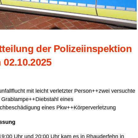
ei­lung der Poli­zei­in­spek­ti­on
 02.10.2025
allflucht mit leicht ver­letz­ter Person++zwei ver­such­te
r Grablampe++Diebstahl eines
h­be­schä­di­gung eines Pkw++Körperverletzung
essung
19:00 Uhr und 20:00 Uhr kam es in Rhau­der­fehn in