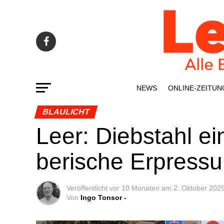
NEWS
ONLINE-ZEI­­TUN
BLAULICHT
Leer: Dieb­stahl ei
be­ri­sche Erpres­s
Veröffentlicht
vor 10 Monaten
am
2. Oktober 202
Von
Ingo Tonsor -