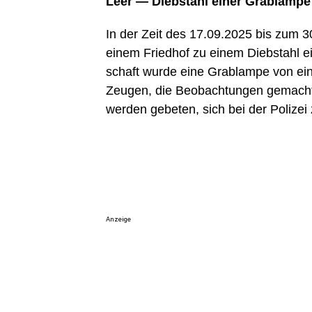
Leer — Dieb­stahl einer Grablampe
In der Zeit des 17.09.2025 bis zum 30
einem Fried­hof zu einem Dieb­stahl ei
schaft wur­de eine Grab­lam­pe von ein
Zeu­gen, die Beob­ach­tun­gen gemacht
wer­den gebe­ten, sich bei der Poli­ze
Anzeige