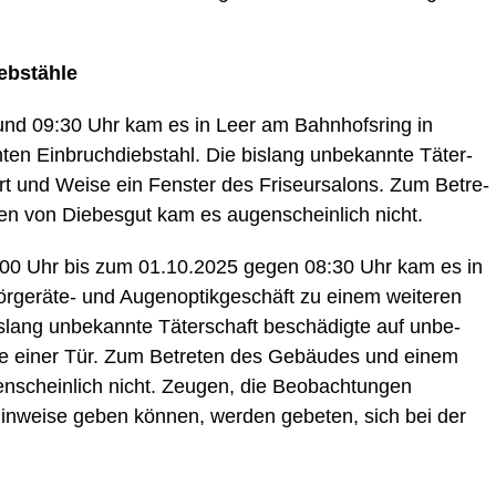
iebstähle
nd 09:30 Uhr kam es in Leer am Bahn­hofs­ring in
ten Ein­bruch­dieb­stahl. Die bis­lang unbe­kann­te Täter­
rt und Wei­se ein Fens­ter des Fri­seur­sa­lons. Zum Betre­
 von Die­bes­gut kam es augen­schein­lich nicht.
:00 Uhr bis zum 01.10.2025 gegen 08:30 Uhr kam es in
­ge­rä­te- und Augen­op­tik­ge­schäft zu einem wei­te­ren
is­lang unbe­kann­te Täter­schaft beschä­dig­te auf unbe­
­be einer Tür. Zum Betre­ten des Gebäu­des und einem
­schein­lich nicht. Zeu­gen, die Beob­ach­tun­gen
in­wei­se geben kön­nen, wer­den gebe­ten, sich bei der