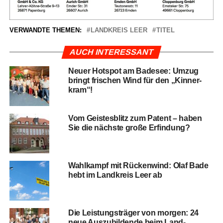
VERWANDTE THEMEN:
LANDKREIS LEER
TITEL
AUCH INTERESSANT
Neu­er Hot­spot am Bade­see: Umzug
bringt fri­schen Wind für den „Kin­ner­
kram“!
Vom Geis­tes­blitz zum Patent – haben
Sie die nächs­te gro­ße Erfindung?
Wahl­kampf mit Rücken­wind: Olaf Bade
hebt im Land­kreis Leer ab
Die Leis­tungs­trä­ger von mor­gen: 24
neue Aus­zu­bil­den­de beim Land­