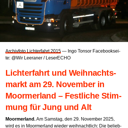
Archiv­fo­to Licht­er­fahrt 2015
— Ingo Ton­sor Face­book­sei­
te: @Wir Leera­ner / LeserECHO
Licht­er­fahrt und Weih­nachts­
markt am 29. Novem­ber in
Moorm­er­land – Fest­li­che Stim­
mung für Jung und Alt
Moorm­er­land.
Am Sams­tag, den 29. Novem­ber 2025,
wird es in Moorm­er­land wie­der weih­nacht­lich: Die belieb­