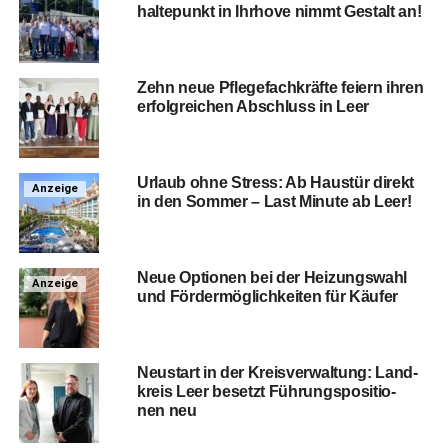
hal­te­punkt in Ihr­ho­ve nimmt Gestalt an!
Zehn neue Pfle­ge­fach­kräf­te fei­ern ihren
erfolg­rei­chen Abschluss in Leer
Urlaub ohne Stress: Ab Haus­tür direkt
Anzeige
in den Som­mer – Last Minu­te ab Leer!
Neue Optio­nen bei der Hei­zungs­wahl
Anzeige
und För­der­mög­lich­kei­ten für Käufer
Neu­start in der Kreis­ver­wal­tung: Land­
kreis Leer besetzt Füh­rungs­po­si­tio­
nen neu