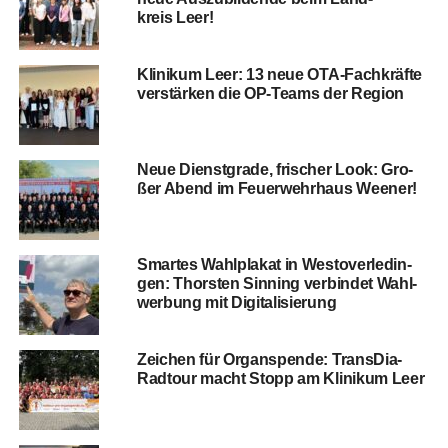
kreis Leer!
Kli­ni­kum Leer: 13 neue OTA-Fach­kräf­te
ver­stär­ken die OP-Teams der Region
Neue Dienst­gra­de, fri­scher Look: Gro­
ßer Abend im Feu­er­wehr­haus Weener!
Smar­tes Wahl­pla­kat in Wes­t­ov­er­le­din­
gen: Thors­ten Sin­ning ver­bin­det Wahl­
wer­bung mit Digitalisierung
Zei­chen für Organ­spen­de: Trans­Dia-
Rad­tour macht Stopp am Kli­ni­kum Leer