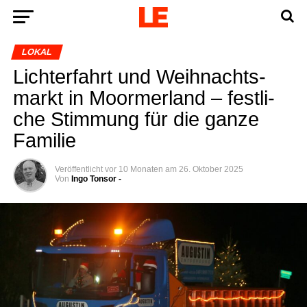
LOKAL
Licht­er­fahrt und Weih­nachts­
markt in Moorm­er­land – fest­li­
che Stim­mung für die gan­ze
Familie
Veröffentlicht
vor 10 Monaten
am
26. Oktober 2025
Von
Ingo Tonsor -