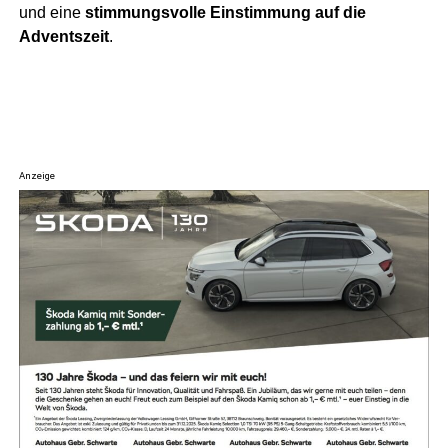
und eine
stim­mungs­vol­le Ein­stim­mung auf die
Advents­zeit
.
Anzeige