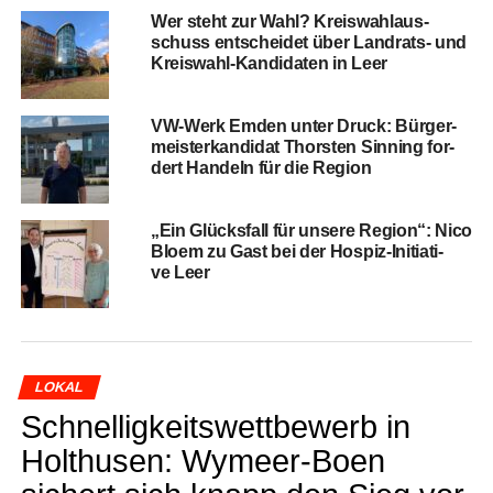
Wer steht zur Wahl? Kreis­wahl­aus­
schuss ent­schei­det über Land­rats- und
Kreis­wahl-Kan­di­da­ten in Leer
VW-Werk Emden unter Druck: Bür­ger­
meis­ter­kan­di­dat Thors­ten Sin­ning for­
dert Han­deln für die Region
„Ein Glücks­fall für unse­re Regi­on“: Nico
Blo­em zu Gast bei der Hos­piz-Initia­ti­
ve Leer
LOKAL
Schnel­lig­keits­wett­be­werb in
Hol­thusen: Wymeer-Boen