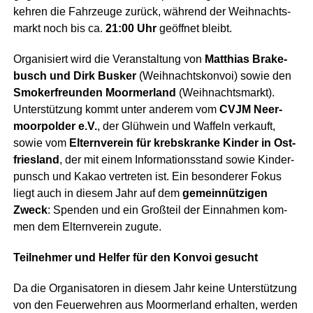
keh­ren die Fahr­zeu­ge zurück, wäh­rend der Weih­nachts­
markt noch bis ca.
21:00 Uhr
geöff­net bleibt.
Orga­ni­siert wird die Ver­an­stal­tung von
Mat­thi­as Bra­ke­
busch und Dirk Bus­ker
(Weih­nachts­kon­voi) sowie den
Smo­ker­freun­den Moorm­er­land
(Weih­nachts­markt).
Unter­stüt­zung kommt unter ande­rem vom
CVJM Neer­
moor­pol­der e.V.
, der Glüh­wein und Waf­feln ver­kauft,
sowie vom
Eltern­ver­ein für krebs­kran­ke Kin­der in Ost­
fries­land
, der mit einem Infor­ma­ti­ons­stand sowie Kin­der­
punsch und Kakao ver­tre­ten ist. Ein beson­de­rer Fokus
liegt auch in die­sem Jahr auf dem
gemein­nüt­zi­gen
Zweck
: Spen­den und ein Groß­teil der Ein­nah­men kom­
men dem Eltern­ver­ein zugute.
Teil­neh­mer und Hel­fer für den Kon­voi gesucht
Da die Orga­ni­sa­to­ren in die­sem Jahr kei­ne Unter­stüt­zung
von den Feu­er­weh­ren aus Moorm­er­land erhal­ten, wer­den