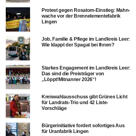
Pro­test gegen Rosatom-Ein­stieg: Mahn­
wa­che vor der Brenn­ele­men­te­fa­brik
Lingen
Job, Fami­lie & Pfle­ge im Land­kreis Leer:
Wie klappt der Spa­gat bei Ihnen?
Star­kes Enga­ge­ment im Land­kreis Leer:
Das sind die Preis­trä­ger von
„Löppt!Mitnanner 2026“!
Kreis­wahl­aus­schuss gibt Grü­nes Licht
für Land­rats-Trio und 42 Liste-
Vorschläge
Bür­ger­initia­ti­ve for­dert sofor­ti­ges Aus
für Uranfa­brik Lingen