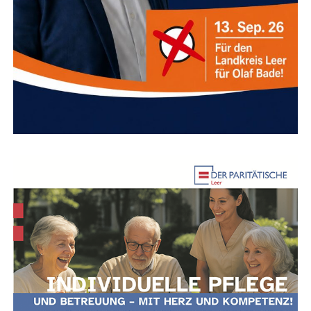
Tele­fon:
0491 9782–315
E‑Mail:
Tomke.Hamer@Leer.de
Anzeige