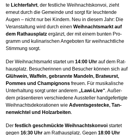
te
Licht­er­fahrt
, der fest­li­che Weih­nachts­kon­voi, zieht
erneut durch die Gemein­de und sorgt für leuch­ten­de
Augen – nicht nur bei Kin­dern. Neu in die­sem Jahr: Die
Ver­an­stal­tung wird durch einen
Weih­nachts­markt auf
dem Rat­haus­platz
ergänzt, der mit einem bun­ten Pro­
gramm und kuli­na­ri­schen Ange­bo­ten für weih­nacht­li­che
Stim­mung sorgt.
Der Weih­nachts­markt star­tet um
14:00 Uhr
auf dem Rat­
haus­platz. Besu­che­rin­nen und Besu­cher kön­nen sich auf
Glüh­wein, Waf­feln, gebrann­te Man­deln, Brat­wurst,
Pom­mes und Cham­pi­gnons
freu­en. Für musi­ka­li­sche
Unter­hal­tung sorgt unter ande­rem
„Lawi-Live“
. Außer­
dem prä­sen­tie­ren ver­schie­de­ne Aus­stel­ler hand­ge­fer­tig­te
Weih­nachts­de­ko­ra­tio­nen wie
Advents­ge­ste­cke, Tan­
nen­wich­tel und Holz­ar­bei­ten
.
Der
fest­lich geschmück­te Weih­nachts­kon­voi
star­tet
gegen
16:30 Uhr
am Rat­haus­platz. Gegen
18:00 Uhr