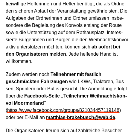
frei­wil­li­ge Hel­fe­rin­nen und Hel­fer benö­tigt, die als Ord­ner
den siche­ren Ablauf der Ver­an­stal­tung gewähr­leis­ten. Die
Auf­ga­ben der Ord­ne­rin­nen und Ord­ner umfas­sen ins­be­
son­de­re die Beglei­tung des Kon­vois ent­lang der Rou­te
sowie die Unter­stüt­zung auf dem Rat­haus­platz. Inter­es­
sier­te Bür­ge­rin­nen und Bür­ger, die den Weih­nachts­kon­voi
aktiv unter­stüt­zen möch­ten, kön­nen sich
ab sofort bei
den Orga­ni­sa­to­ren mel­den
. Jede hel­fen­de Hand ist
willkommen.
Zudem wer­den noch
Teil­neh­mer mit fest­lich
geschmück­ten Fahr­zeu­gen
wie LKWs, Trak­to­ren, Bus­
sen, Sprin­tern oder Bul­lis gesucht. Die Anmel­dung erfolgt
über die
Face­book-Sei­te „Teil­neh­mer Weih­nachts­kon­
voi Moorm­er­land“
(
https://www.facebook.com/groups/821034457119148
)
oder per E‑Mail an
matthias-brakebusch@web.de
.
Die Orga­ni­sa­to­ren freu­en sich auf zahl­rei­che Besu­cher