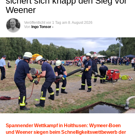
sichert sich knapp den Sieg vor
Weener
Veröffentlicht
vor 1 Tag
am
8. August 2026
Von
Ingo Tonsor -
Span­nen­der Wett­kampf in Hol­thusen: Wymeer-Boen
und Wee­ner sie­gen beim Schnel­lig­keits­wett­be­werb der