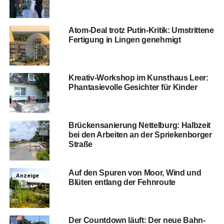
Atom-Deal trotz Putin-Kri­tik: Umstrit­te­ne
Fer­ti­gung in Lin­gen genehmigt
Krea­tiv-Work­shop im Kunst­haus Leer:
Phan­ta­sie­vol­le Gesich­ter für Kinder
Brü­cken­sa­nie­rung Net­tel­burg: Halb­zeit
bei den Arbei­ten an der Sprie­ken­bor­ger
Straße
Auf den Spu­ren von Moor, Wind und
Anzeige
Blü­ten ent­lang der Fehnroute
Der Count­down läuft: Der neue Bahn­