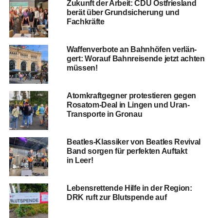
Zukunft der Arbeit: CDU Ost­fries­land
berät über Grund­si­che­rung und
Fachkräfte
Waf­fen­ver­bo­te an Bahn­hö­fen ver­län­
gert: Wor­auf Bahn­rei­sen­de jetzt ach­ten
müssen!
Atom­kraft­geg­ner pro­tes­tie­ren gegen
Rosatom-Deal in Lin­gen und Uran-
Trans­por­te in Gronau
Beat­les-Klas­si­ker von Beat­les Revi­val
Band sor­gen für per­fek­ten Auf­takt
in Leer!
Lebens­ret­ten­de Hil­fe in der Regi­on:
DRK ruft zur Blut­spen­de auf