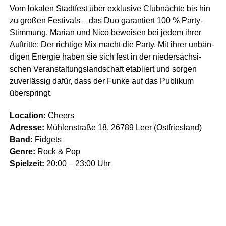
Vom loka­len Stadt­fest über exklu­si­ve Club­näch­te bis hin
zu gro­ßen Fes­ti­vals – das Duo garan­tiert 100 % Par­ty-
Stim­mung. Mari­an und Nico bewei­sen bei jedem ihrer
Auf­trit­te: Der rich­ti­ge Mix macht die Par­ty. Mit ihrer unbän­
di­gen Ener­gie haben sie sich fest in der nie­der­säch­si­
schen Ver­an­stal­tungs­land­schaft eta­bliert und sor­gen
zuver­läs­sig dafür, dass der Fun­ke auf das Publi­kum
überspringt.
Loca­ti­on:
Che­ers
Adres­se:
Müh­len­stra­ße 18, 26789 Leer (Ost­fries­land)
Band:
Fid­gets
Gen­re:
Rock & Pop
Spiel­zeit:
20:00 – 23:00 Uhr