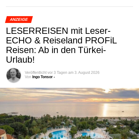
ANZEIGE
LESERREISEN mit Lese­r­
ECHO & Rei­se­land PRO­FiL
Rei­sen: Ab in den Türkei-
Urlaub!
Veröffentlicht
vor 3 Tagen
am
3. August 2026
Von
Ingo Tonsor -