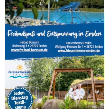
Kuli­na­rik:
Ste­hen meh­re­re À‑la-car­te-Restau­rants
zur Ver­fü­gung, um kuli­na­ri­sche Abwechs­lung zum
Buf­fet zu bieten?
Wäh­rend All-Inclu­si­ve extrem prak­tisch ist, schwankt die
Qua­li­tät der Buf­fets von Haus zu Haus. Wer mit Säug­lin­
gen oder Klein­kin­dern reist, soll­te zudem gezielt nach
ruhig gele­ge­nen Zim­mern mit zusätz­li­chen Rück­zugs­
mög­lich­kei­ten fragen.
Sicher­heit, Ser­vice und exzel­len­tes
Preis-Leistungs-Verhältnis
Die Tür­kei punk­tet im inter­na­tio­na­len Ver­gleich unver­än­
dert mit einem her­aus­ra­gen­den Preis-Leis­tungs-Ver­hält­
nis. Selbst hoch­klas­si­ge 5‑S­ter­ne-Resorts mit umfang­rei­
chem Ser­vice­an­ge­bot sind oft deut­lich güns­ti­ger als ver­
gleich­ba­re Anla­gen in ande­ren Mit­tel­meer­re­gio­nen.