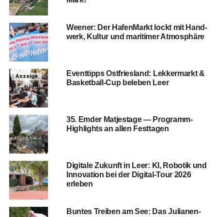
Wee­ner: Der Hafen­Markt lockt mit Hand­
werk, Kul­tur und mari­ti­mer Atmosphäre
Event­tipps Ost­fries­land: Lek­ker­markt &
Anzeige
Basketball‑Cup bele­ben Leer
35. Emder Mat­jes­ta­ge — Pro­gramm-
High­lights an allen Festtagen
Digi­ta­le Zukunft in Leer: KI, Robo­tik und
Inno­va­ti­on bei der Digi­tal-Tour 2026
erleben
Bun­tes Trei­ben am See: Das Julia­nen­