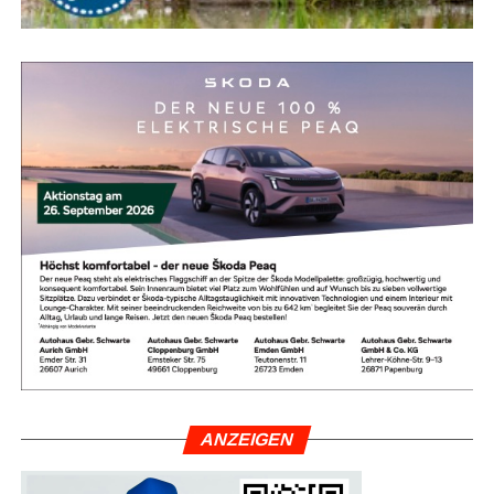
Attrak­ti­ve Früh­bu­cher-Rabat­te und spe­zi­ell kal­ku­lier­te
Fami­li­en-Paket­prei­se machen die Ange­bo­te zusätz­lich
reizvoll.
Um Ent­täu­schun­gen zu ver­mei­den, emp­fiehlt sich die
Nut­zung geprüf­ter Bewer­tungs­por­ta­le. Wer auf aktu­el­le
Aus­zeich­nun­gen ach­tet und Erfah­rungs­be­rich­te ande­rer
Kun­den gezielt liest, mini­miert Risi­ken und fin­det exakt
das Hotel, das zu den Bedürf­nis­sen der eige­nen Rei­se­
kon­stel­la­ti­on passt.
Fazit: Mit rich­ti­ger Pla­nung zum
per­fek­ten Familienurlaub
Die Tür­kei bleibt eine abso­lu­te Erst­emp­feh­lung für Fami­li­
en, die Son­ne, Bade­spaß, akti­vie­ren­de Ange­bo­te für Kin­
ANZEI­GEN
der und fas­zi­nie­ren­de kul­tu­rel­le High­lights mit­ein­an­der
ver­bin­den möch­ten. Die Erfolgs­for­mel für den per­fek­ten
Urlaub lau­tet: recht­zei­tig pla­nen, auf ent­schei­den­de Aus­