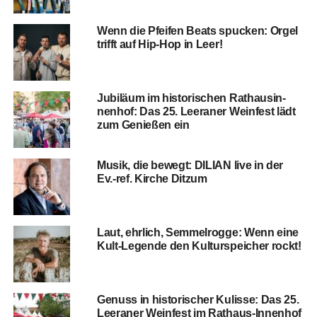
Wenn die Pfei­fen Beats spu­cken: Orgel
trifft auf Hip-Hop in Leer!
Jubi­lä­um im his­to­ri­schen Rat­haus­in­
nen­hof: Das 25. Leera­ner Wein­fest lädt
zum Genie­ßen ein
Musik, die bewegt: DILIAN live in der
Ev.-ref. Kir­che Ditzum
Laut, ehr­lich, Sem­mel­rog­ge: Wenn eine
Kult-Legen­de den Kul­tur­spei­cher rockt!
Genuss in his­to­ri­scher Kulis­se: Das 25.
Leera­ner Wein­fest im Rathaus-Innenhof