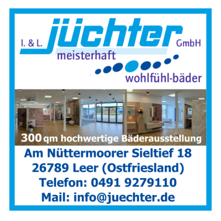
Emden
|
Aurich
|
Nor­den