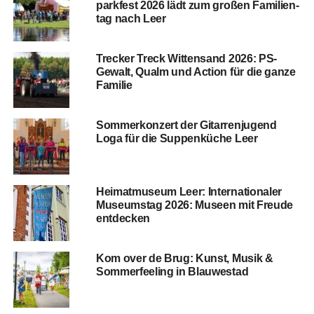
park­fest 2026 lädt zum gro­ßen Fami­li­en­
tag nach Leer
Tre­cker Treck Wit­ten­sand 2026: PS-
Gewalt, Qualm und Action für die gan­ze
Familie
Som­mer­kon­zert der Gitarren­ju­gend
Loga für die Sup­pen­kü­che Leer
Hei­mat­mu­se­um Leer: Inter­na­tio­na­ler
Muse­ums­tag 2026: Muse­en mit Freu­de
entdecken
Kom over de Brug: Kunst, Musik &
Som­mer­fee­ling in Blauwestad