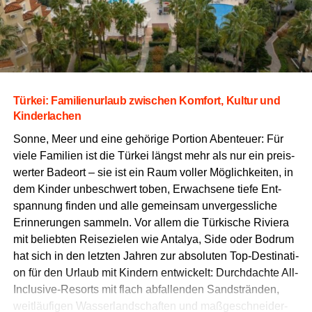
Tür­kei: Fami­li­en­ur­laub zwi­schen Kom­fort, Kul­tur und
Kinderlachen
Son­ne, Meer und eine gehö­ri­ge Por­ti­on Aben­teu­er: Für
vie­le Fami­li­en ist die Tür­kei längst mehr als nur ein preis­
wer­ter Bade­ort – sie ist ein Raum vol­ler Mög­lich­kei­ten, in
dem Kin­der unbe­schwert toben, Erwach­se­ne tie­fe Ent­
span­nung fin­den und alle gemein­sam unver­gess­li­che
Erin­ne­run­gen sam­meln. Vor allem die Tür­ki­sche Rivie­ra
mit belieb­ten Rei­se­zie­len wie Anta­lya, Side oder Bodrum
hat sich in den letz­ten Jah­ren zur abso­lu­ten Top-Desti­na­ti­
on für den Urlaub mit Kin­dern ent­wi­ckelt: Durch­dach­te All-
Inclu­si­ve-Resorts mit flach abfal­len­den Sand­strän­den,
weit­läu­fi­gen Was­ser­land­schaf­ten und maß­ge­schnei­der­