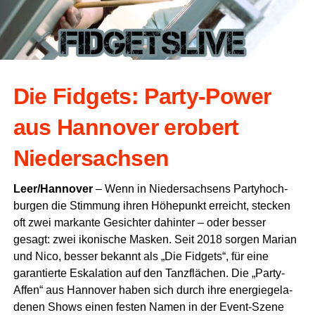
Die Fid­gets: Par­ty-Power
aus Han­no­ver erobert
Niedersachsen
Leer/Hannover
– Wenn in Nie­der­sach­sens Par­ty­hoch­
bur­gen die Stim­mung ihren Höhe­punkt erreicht, ste­cken
oft zwei mar­kan­te Gesich­ter dahin­ter – oder bes­ser
gesagt: zwei iko­ni­sche Mas­ken. Seit 2018 sor­gen Mari­an
und Nico, bes­ser bekannt als „Die Fid­gets“, für eine
garan­tier­te Eska­la­ti­on auf den Tanz­flä­chen. Die „Par­ty-
Affen“ aus Han­no­ver haben sich durch ihre ener­gie­ge­la­
de­nen Shows einen fes­ten Namen in der Event-Sze­ne