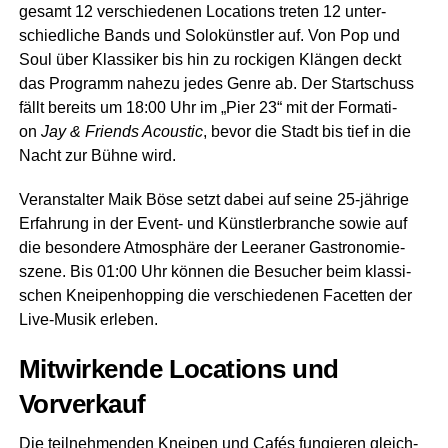
ge­samt 12 ver­schie­de­nen Loca­ti­ons tre­ten 12 unter­
schied­li­che Bands und Solo­künst­ler auf. Von Pop und
Soul über Klas­si­ker bis hin zu rocki­gen Klän­gen deckt
das Pro­gramm nahe­zu jedes Gen­re ab. Der Start­schuss
fällt bereits um 18:00 Uhr im „Pier 23“ mit der For­ma­ti­
on
Jay & Fri­ends Acou­stic
, bevor die Stadt bis tief in die
Nacht zur Büh­ne wird.
Ver­an­stal­ter Maik Böse setzt dabei auf sei­ne 25-jäh­ri­ge
Erfah­rung in der Event- und Künst­ler­bran­che sowie auf
die beson­de­re Atmo­sphä­re der Leera­ner Gas­tro­no­mie­
sze­ne. Bis 01:00 Uhr kön­nen die Besu­cher beim klas­si­
schen Knei­pen­hop­ping die ver­schie­de­nen Facet­ten der
Live-Musik erleben.
Mit­wir­ken­de Loca­ti­ons und
Vorverkauf
Die teil­neh­men­den Knei­pen und Cafés fun­gie­ren gleich­