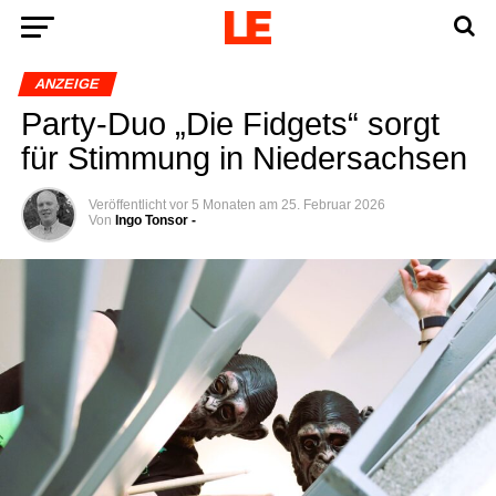
ANZEIGE
Par­ty-Duo „Die Fid­gets“ sorgt
für Stim­mung in Niedersachsen
Veröffentlicht
vor 5 Monaten
am
25. Februar 2026
Von
Ingo Tonsor -