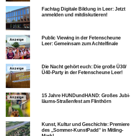
Fach­tag Digi­ta­le Bil­dung in Leer: Jetzt
anmel­den und mitdiskutieren!
Public Vie­w­ing in der Feten­scheu­ne
Anzeige
Leer: Gemein­sam zum Achtelfinale
Die Nacht gehört euch: Die gro­ße Ü30/
Anzeige
Ü40-Par­ty in der Feten­scheu­ne Leer!
15 Jah­re HUNDund­HAND: Gro­ßes Jubi­
Anzeige
lä­ums-Stra­ßen­fest am Flinthörn
Kunst, Kul­tur und Geschich­te: Pre­mie­re
des „Som­mer-Kunst­Padd“ in Mitling-
Mark!