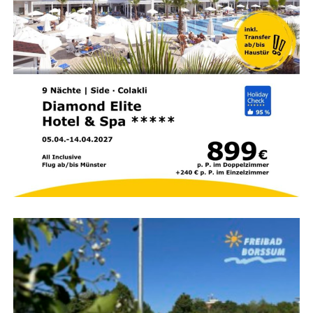
Kin­der­be­treu­ung:
Gibt es qua­li­fi­zier­te Betreu­ung
in alters­ge­recht auf­ge­teil­ten Gruppen?
Sprach­an­ge­bot:
Wer­den die Akti­vi­tä­ten im Kids-
Club auch auf Deutsch oder mehr­spra­chig
angeboten?
Strand­si­cher­heit:
Fällt der Strand seicht ab und
sind aus­ge­bil­de­te Ret­tungs­schwim­mer vor Ort?
Medi­zi­ni­sche Ver­sor­gung:
Wie schnell ist im Not­
fall der nächs­te Arzt oder ein Kran­ken­haus
erreichbar?
Zim­mer­aus­stat­tung:
Bie­tet das Hotel geräu­mi­ge
Fami­li­en­zim­mer mit Baby­aus­stat­tung (Git­ter­bett,
Baby­phon, Wasserkocher)?