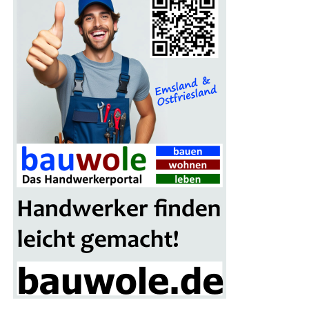
stat­tungs­merk­ma­le ach­ten und Früh­bu­cher- sowie Flex-
Optio­nen sichern. Dann steht einer erhol­sa­men Aus­zeit
voll unver­gess­li­cher Momen­te nichts im Wege.
Tipp zur Buchung: Nut­zen Sie per­
sön­li­che Bera­tung vor Ort
Gibt es Unsi­cher­hei­ten, wel­ches Resort oder wel­che
Regi­on am bes­ten passt? Erfah­re­ne Rei­se-Exper­ten
unter­stüt­zen ger­ne bei der Aus­wahl. Die Pro­fis von
Rei­se­
land PRO­FiL Rei­sen
ken­nen die bes­ten Fami­li­en­ho­tels
per­sön­lich und bera­ten indi­vi­du­ell zu kin­der­freund­li­chen
Anla­gen, opti­ma­len Flug­zei­ten und fle­xi­blen
Tarifoptionen.
Besu­chen Sie die Rei­se-Exper­ten vor Ort in den
Filialen: