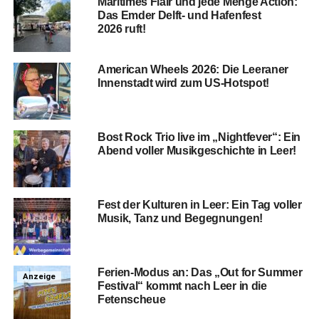
Mari­ti­mes Flair und jede Men­ge Action:
Das Emder Delft- und Hafen­fest
2026 ruft!
Ame­ri­can Wheels 2026: Die Leera­ner
Innen­stadt wird zum US-Hotspot!
Bost Rock Trio live im „Night­fe­ver“: Ein
Abend vol­ler Musik­ge­schich­te in Leer!
Fest der Kul­tu­ren in Leer: Ein Tag vol­ler
Musik, Tanz und Begegnungen!
Feri­en-Modus an: Das „Out for Sum­mer
Anzeige
Fes­ti­val“ kommt nach Leer in die
Fetenscheue