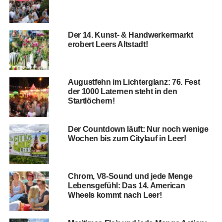
Der 14. Kunst- & Hand­wer­ker­markt
erobert Leers Altstadt!
August­fehn im Lich­ter­glanz: 76. Fest
der 1000 Later­nen steht in den
Startlöchern!
Der Count­down läuft: Nur noch weni­ge
Wochen bis zum City­lauf in Leer!
Chrom, V8-Sound und jede Men­ge
Lebens­ge­fühl: Das 14. Ame­ri­can
Wheels kommt nach Leer!