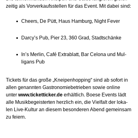
zei­tig als Vor­ver­kaufs­stel­len für das Event. Mit dabei sind:
Che­ers, De Pütt, Haus Ham­burg, Night Fever
Darcy’s Pub, Pier 23, 360 Grad, Stadtschänke
In’s Mer­lin, Café Extra­blatt, Bar Celo­na und Mul­
ligans Pub
Tickets für das gro­ße „Knei­pen­hop­ping“ sind ab sofort in
allen genann­ten Gas­tro­no­mie­be­trie­ben sowie online
unter
www.ticketticker.de
erhält­lich. Boe­se Events lädt
alle Musik­be­geis­ter­ten herz­lich ein, die Viel­falt der loka­
len Live-Kul­tur an die­sem beson­de­ren Abend gemein­sam
zu feiern.