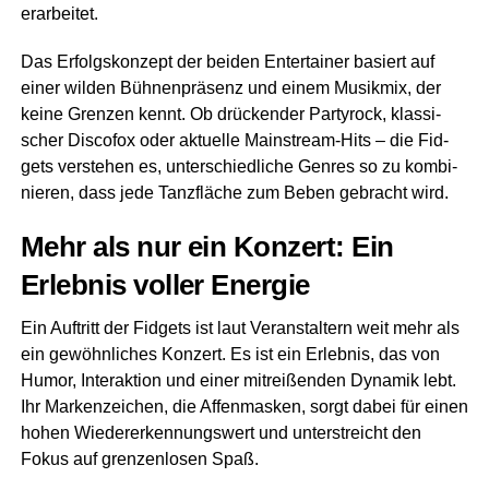
erarbeitet.
Das Erfolgs­kon­zept der bei­den Enter­tai­ner basiert auf
einer wil­den Büh­nen­prä­senz und einem Musik­mix, der
kei­ne Gren­zen kennt. Ob drü­cken­der Par­ty­rock, klas­si­
scher Dis­co­fox oder aktu­el­le Main­stream-Hits – die Fid­
gets ver­ste­hen es, unter­schied­li­che Gen­res so zu kom­bi­
nie­ren, dass jede Tanz­flä­che zum Beben gebracht wird.
Mehr als nur ein Kon­zert: Ein
Erleb­nis vol­ler Energie
Ein Auf­tritt der Fid­gets ist laut Ver­an­stal­tern weit mehr als
ein gewöhn­li­ches Kon­zert. Es ist ein Erleb­nis, das von
Humor, Inter­ak­ti­on und einer mit­rei­ßen­den Dyna­mik lebt.
Ihr Mar­ken­zei­chen, die Affen­mas­ken, sorgt dabei für einen
hohen Wie­der­erken­nungs­wert und unter­streicht den
Fokus auf gren­zen­lo­sen Spaß.