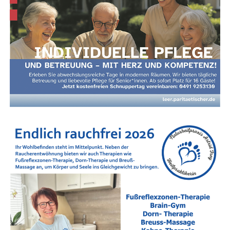
Show­time! QUEEN MAY ROCK zün­det ein Feu­er­
werk aus Queen-Klas­si­kern – vol­ler Gla­mour, Chö­
Anzeige
re und legen­dä­rer Rock-Oper-Momen­te. Eine
Hom­mage an eine der größ­ten Bands aller Zei­ten
– mit dem Anspruch, dem Ori­gi­nal­ge­fühl so nah
wie mög­lich zu kommen.
Tickets & Vorverkauf
Der Vor­ver­kauf star­tet zeitnah.
Star­ke Part­ner an Bord
Unter­stützt wird das Fes­ti­val von star­ken Part­nern aus der
Region:
Alli­anz Bohl­mann, Möbel­haus Berg­enthal, DÜRING
Immo­bi­li­en, Kru­se Moden, Men­gers am Markt sowie