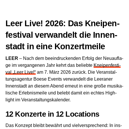
Leer Live! 2026: Das Knei­pen­
fes­ti­val ver­wan­delt die Innen­
stadt in eine Konzertmeile
LEER
– Nach dem beein­dru­cken­den Erfolg der Neu­auf­la­
ge im ver­gan­ge­nen Jahr kehrt das belieb­te
Knei­pen­fes­ti­
val „Leer Live!“
am 7. März 2026 zurück. Die Ver­an­stal­
tungs­agen­tur Boe­se Events ver­wan­delt die Leera­ner
Innen­stadt an die­sem Abend erneut in eine gro­ße musi­ka­
li­sche Erleb­nis­mei­le und belebt damit ein ech­tes High­
light im Veranstaltungskalender.
12 Kon­zer­te in 12 Locations
Das Kon­zept bleibt bewährt und viel­ver­spre­chend: In ins­