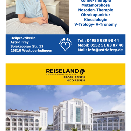
TUI Rei­se­Cen­ter Bohlmann.
Medi­en­part­ner:
Lese­r­ECHO-Ver­lag und die
Face­book­
sei­te „Wir Leera­ner“
.
Rei­se­land — Ihr Rei­se­bü­ro für Ost­frie­sand — Leer — Aurich
— Emden
Wor­auf bei der Buchung geach­tet
wer­den sollte
Nicht jedes Hotel, das sich mit dem Sie­gel „fami­li­en­
freund­lich“ schmückt, hält in der Pra­xis alle Ver­spre­chen.
Ein genau­er Blick auf die Aus­stat­tungs­de­tails lohnt sich
daher vor der Entscheidung: