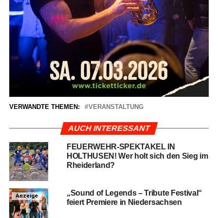
VERWANDTE THEMEN:
VERANSTALTUNG
AUCH INTERESSANT
FEUERWEHR-SPEKTAKEL IN
HOLTHUSEN! Wer holt sich den Sieg im
Rheiderland?
„Sound of Legends – Tri­bu­te Fes­ti­val“
Anzeige
fei­ert Pre­mie­re in Niedersachsen