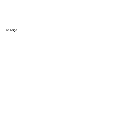
Anzeige
VERWANDTE THEMEN:
FEUERWEHR
POLIZEIMELDUNGEN