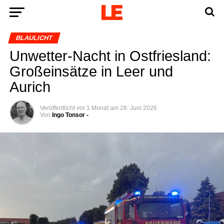
BLAULICHT
Unwet­ter-Nacht in Ost­fries­land:
Groß­ein­sät­ze in Leer und
Aurich
Veröffentlicht
vor 1 Monat
am
28. Juni 2026
Von
Ingo Tonsor -