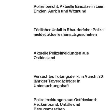
mel­det aktu­el­les Einsatzgeschehen
Aktu­el­le Poli­zei­mel­dun­gen aus
Ostfriesland
Ver­such­tes Tötungs­de­likt in Aurich: 30-
jäh­ri­ger Tat­ver­däch­ti­ger in
Untersuchungshaft
Poli­zei­mel­dun­gen aus Ost­fries­land:
Hecken­brand, Unfäl­le und
Betrugsmaschen
Aktu­el­le Poli­zei­mel­dun­gen aus der
Regi­on: Unfall­fluch­ten in Emden und
Kol­li­si­on in Weener