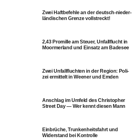
Moorm­er­land und Ein­satz am Badesee
Zwei Unfall­fluch­ten in der Regi­on: Poli­
zei ermit­telt in Wee­ner und Emden
Anschlag im Umfeld des Chris­to­pher
Street Day — Wer kennt die­sen Mann
Ein­brü­che, Trun­ken­heits­fahrt und
Wider­stand bei Kontrolle
Poli­zei stoppt Auto­fah­rer und Rad­fah­re­
rin mit 1,55 und 2,46 Promille