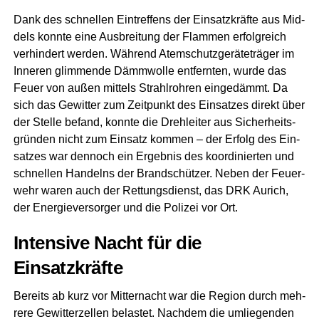
Dank des schnel­len Ein­tref­fens der Ein­satz­kräf­te aus Mid­
dels konn­te eine Aus­brei­tung der Flam­men erfolg­reich
ver­hin­dert wer­den. Wäh­rend Atem­schutz­ge­rä­te­trä­ger im
Inne­ren glim­men­de Dämm­wol­le ent­fern­ten, wur­de das
Feu­er von außen mit­tels Strahl­roh­ren ein­ge­dämmt. Da
sich das Gewit­ter zum Zeit­punkt des Ein­sat­zes direkt über
der Stel­le befand, konn­te die Dreh­lei­ter aus Sicher­heits­
grün­den nicht zum Ein­satz kom­men – der Erfolg des Ein­
sat­zes war den­noch ein Ergeb­nis des koor­di­nier­ten und
schnel­len Han­delns der Brand­schüt­zer. Neben der Feu­er­
wehr waren auch der Ret­tungs­dienst, das DRK Aurich,
der Ener­gie­ver­sor­ger und die Poli­zei vor Ort.
Inten­si­ve Nacht für die
Einsatzkräfte
Bereits ab kurz vor Mit­ter­nacht war die Regi­on durch meh­
re­re Gewit­ter­zel­len belas­tet. Nach­dem die umlie­gen­den