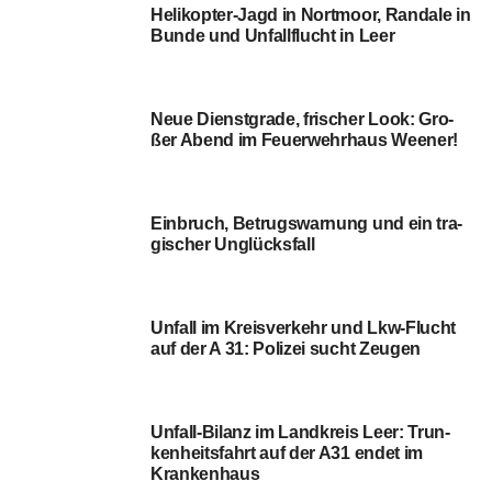
Ein­bruch, Betrugs­war­nung und ein tra­
gi­scher Unglücksfall
Unfall im Kreis­ver­kehr und Lkw-Flucht
auf der A 31: Poli­zei sucht Zeugen
Unfall-Bilanz im Land­kreis Leer: Trun­
ken­heits­fahrt auf der A31 endet im
Krankenhaus
Zwei Haft­be­feh­le an der deutsch-nie­der­
län­di­schen Gren­ze vollstreckt!
2,43 Pro­mil­le am Steu­er, Unfall­flucht in