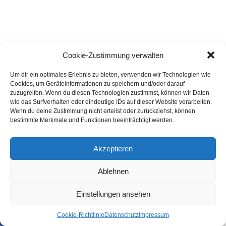
siche­re Hand­lungs­ab­läu­fe müs­sen des­halb gezielt trai­
niert wer­den – unter rea­lis­ti­schen Bedingungen.
Cookie-Zustimmung verwalten
Um dir ein optimales Erlebnis zu bieten, verwenden wir Technologien wie
Cookies, um Geräteinformationen zu speichern und/oder darauf
Anzeige
zuzugreifen. Wenn du diesen Technologien zustimmst, können wir Daten
wie das Surfverhalten oder eindeutige IDs auf dieser Website verarbeiten.
Wenn du deine Zustimmung nicht erteilst oder zurückziehst, können
bestimmte Merkmale und Funktionen beeinträchtigt werden.
Akzeptieren
Ablehnen
Einstellungen ansehen
Coo­kie-Richt­li­nie
Daten­schutz
Impres­sum
SHARE
TWEET