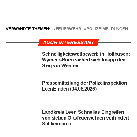
AUCH INTERESSANT
Schnel­lig­keits­wett­be­werb in Hol­thusen:
Wymeer-Boen sichert sich knapp den
Sieg vor Weener
Pres­se­mit­tei­lung der Poli­zei­in­spek­ti­on
Leer/Emden (04.08.2026)
Land­kreis Leer: Schnel­les Ein­grei­fen
von sie­ben Orts­feu­er­weh­ren ver­hin­dert
Schlimmeres
Heli­ko­pter-Jagd in Nort­moor, Ran­da­le in
Bun­de und Unfall­flucht in Leer
Neue Dienst­gra­de, fri­scher Look: Gro­
ßer Abend im Feu­er­wehr­haus Weener!