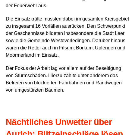
der Feu­er­wehr aus.
Die Ein­satz­kräf­te muss­ten dabei im gesam­ten Kreis­ge­biet
zu ins­ge­samt 16 Vor­fäl­len aus­rü­cken. Den Schwer­punkt
der Gescheh­nis­se bil­de­ten ins­be­son­de­re die Stadt Leer
sowie die Gemein­de Wes­t­ov­er­le­din­gen. Dar­über hin­aus
waren die Ret­ter auch in Fils­um, Bor­kum, Uple­n­gen und
Moorm­er­land im Einsatz.
Der Fokus der Arbeit lag vor allem auf der Besei­ti­gung
von Sturm­schä­den. Hier­zu zähl­te unter ande­rem das
Befrei­en von blo­ckier­ten Fahr­bah­nen und Rand­we­gen
von umge­stürz­ten Bäumen.
Nächt­li­ches Unwet­ter über
Aurich: Blitz­ein­schlä­ge lösen