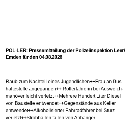
POL-LER: Pres­se­mit­tei­lung der Poli­zei­in­spek­ti­on Leer/
Emden für den 04.08.2026
Raub zum Nach­teil eines Jugendlichen++Frau an Bus­
hal­te­stel­le ange­gan­gen++ Rol­ler­fah­re­rin bei Aus­weich­
ma­nö­ver leicht verletzt++Mehrere Hun­dert Liter Die­sel
von Bau­stel­le entwendet++Gegenstände aus Kel­ler
entwendet++Alkoholisierter Fahr­rad­fah­rer bei Sturz
verletzt++Strohballen fal­len von Anhänger
Westoverledingen/ Flachs­meer —
Raub zum Nach­teil eines
WEITERLESEN
Jugendlichen