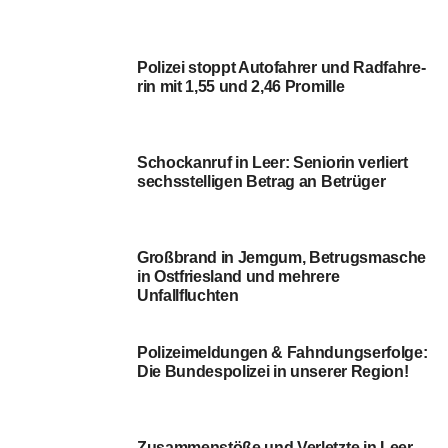
Schock­an­ruf in Leer: Senio­rin ver­liert
sechs­stel­li­gen Betrag an Betrüger
Groß­brand in Jem­gum, Betrugs­ma­sche
in Ost­fries­land und meh­re­re
Unfallfluchten
Poli­zei­mel­dun­gen & Fahn­dungs­er­fol­ge:
Die Bun­des­po­li­zei in unse­rer Region!
Zusam­men­stö­ße und Ver­letz­te in Leer,
Ost­rhau­der­fehn und Filsum
Leera­ner Bahn­hof: Nächt­li­cher Sitz­
platz­streit endet mit Polizeieinsatz