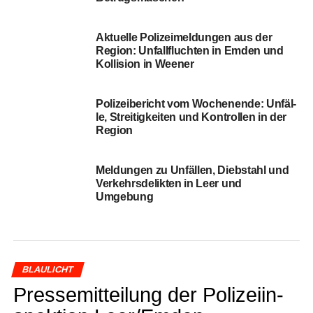
Poli­zei­be­richt vom Wochen­en­de: Unfäl­
le, Strei­tig­kei­ten und Kon­trol­len in der
Region
Mel­dun­gen zu Unfäl­len, Dieb­stahl und
Ver­kehrs­de­lik­ten in Leer und
Umgebung
BLAULICHT
Pres­se­mit­tei­lung der Poli­zei­in­
spek­ti­on Leer/Emden
(04.08.2026)
Veröffentlicht
vor 5 Tagen
am
4. August 2026
Von
Ingo Tonsor -