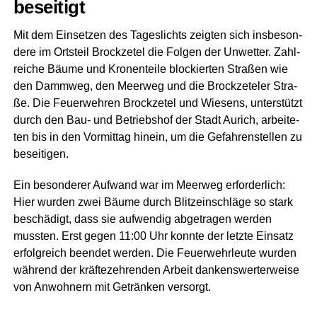
beseitigt
Mit dem Ein­set­zen des Tages­lichts zeig­ten sich ins­be­son­
de­re im Orts­teil Brock­ze­tel die Fol­gen der Unwet­ter. Zahl­
rei­che Bäu­me und Kro­nen­tei­le blo­ckier­ten Stra­ßen wie
den Damm­weg, den Meer­weg und die Brock­ze­te­ler Stra­
ße. Die Feu­er­weh­ren Brock­ze­tel und Wie­sens, unter­stützt
durch den Bau- und Betriebs­hof der Stadt Aurich, arbei­te­
ten bis in den Vor­mit­tag hin­ein, um die Gefah­ren­stel­len zu
beseitigen.
Ein beson­de­rer Auf­wand war im Meer­weg erfor­der­lich:
Hier wur­den zwei Bäu­me durch Blitz­ein­schlä­ge so stark
beschä­digt, dass sie auf­wen­dig abge­tra­gen wer­den
muss­ten. Erst gegen 11:00 Uhr konn­te der letz­te Ein­satz
erfolg­reich been­det wer­den. Die Feu­er­wehr­leu­te wur­den
wäh­rend der kräf­te­zeh­ren­den Arbeit dan­kens­wer­ter­wei­se
von Anwoh­nern mit Geträn­ken versorgt.