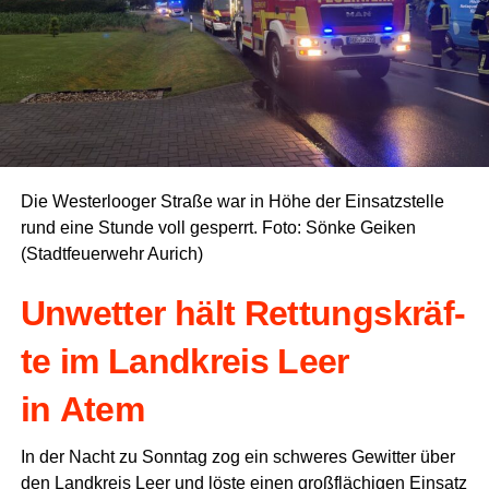
Die Wes­ter­loo­ger Stra­ße war in Höhe der Ein­satz­stel­le
rund eine Stun­de voll gesperrt. Foto: Sön­ke Gei­ken
(Stadt­feu­er­wehr Aurich)
Unwet­ter hält Ret­tungs­kräf­
te im Land­kreis Leer
in Atem
In der Nacht zu Sonn­tag zog ein schwe­res Gewit­ter über
den Land­kreis Leer und lös­te einen groß­flä­chi­gen Ein­satz