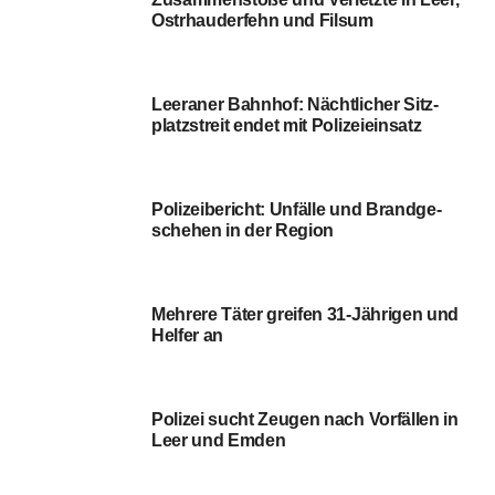
Poli­zei­be­richt: Unfäl­le und Brand­ge­
sche­hen in der Region
Meh­re­re Täter grei­fen 31-Jäh­ri­gen und
Hel­fer an
Poli­zei sucht Zeu­gen nach Vor­fäl­len in
Leer und Emden
Poli­zei­be­richt: Aktu­el­le Ein­sät­ze in Leer,
Emden, Aurich und Wittmund
Töd­li­cher Unfall in Rhau­der­fehn: Poli­zei