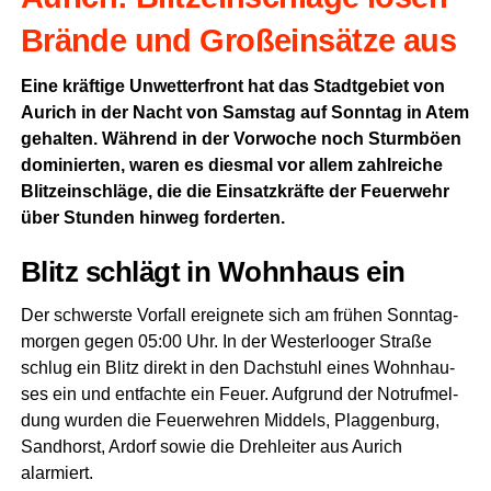
Brän­de und Groß­ein­sät­ze aus
Eine kräf­ti­ge Unwet­ter­front hat das Stadt­ge­biet von
Aurich in der Nacht von Sams­tag auf Sonn­tag in Atem
gehal­ten. Wäh­rend in der Vor­wo­che noch Sturm­bö­en
domi­nier­ten, waren es dies­mal vor allem zahl­rei­che
Blitz­ein­schlä­ge, die die Ein­satz­kräf­te der Feu­er­wehr
über Stun­den hin­weg forderten.
Blitz schlägt in Wohn­haus ein
Der schwers­te Vor­fall ereig­ne­te sich am frü­hen Sonn­tag­
mor­gen gegen 05:00 Uhr. In der Wes­ter­loo­ger Stra­ße
schlug ein Blitz direkt in den Dach­stuhl eines Wohn­hau­
ses ein und ent­fach­te ein Feu­er. Auf­grund der Not­ruf­mel­
dung wur­den die Feu­er­weh­ren Mid­dels, Plag­gen­burg,
Sand­horst, Ardorf sowie die Dreh­lei­ter aus Aurich
alarmiert.