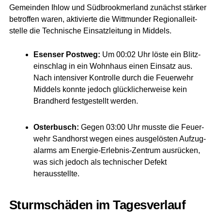
Gemein­den Ihlow und Süd­brook­mer­land zunächst stär­ker
betrof­fen waren, akti­vier­te die Witt­mun­der Regio­nal­leit­
stel­le die Tech­ni­sche Ein­satz­lei­tung in Middels.
Esen­ser Post­weg:
Um 00:02 Uhr lös­te ein Blitz­
ein­schlag in ein Wohn­haus einen Ein­satz aus.
Nach inten­si­ver Kon­trol­le durch die Feu­er­wehr
Mid­dels konn­te jedoch glück­li­cher­wei­se kein
Brand­herd fest­ge­stellt werden.
Oster­busch:
Gegen 03:00 Uhr muss­te die Feu­er­
wehr Sand­horst wegen eines aus­ge­lös­ten Auf­zu­g­
alarms am Ener­gie-Erleb­nis-Zen­trum aus­rü­cken,
was sich jedoch als tech­ni­scher Defekt
herausstellte.
Sturm­schä­den im Tages­ver­lauf