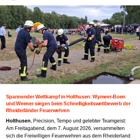
Span­nen­der Wett­kampf in Hol­thusen: Wymeer-Boen
und Wee­ner sie­gen beim Schnel­lig­keits­wett­be­werb der
Rhei­der­län­der Feuerwehren
Hol­thusen.
Pre­cis­i­on, Tem­po und geleb­ter Team­geist:
Am Frei­tag­abend, dem 7. August 2026, ver­sam­mel­ten
sich die Frei­wil­li­gen Feu­er­weh­ren aus dem Rhei­der­land