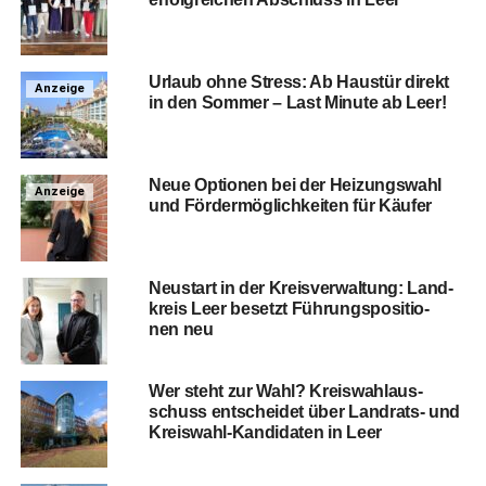
Urlaub ohne Stress: Ab Haus­tür direkt
Anzeige
in den Som­mer – Last Minu­te ab Leer!
Neue Optio­nen bei der Hei­zungs­wahl
Anzeige
und För­der­mög­lich­kei­ten für Käufer
Neu­start in der Kreis­ver­wal­tung: Land­
kreis Leer besetzt Füh­rungs­po­si­tio­
nen neu
Wer steht zur Wahl? Kreis­wahl­aus­
schuss ent­schei­det über Land­rats- und
Kreis­wahl-Kan­di­da­ten in Leer