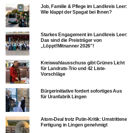
Job, Fami­lie & Pfle­ge im Land­kreis Leer:
Wie klappt der Spa­gat bei Ihnen?
Star­kes Enga­ge­ment im Land­kreis Leer:
Das sind die Preis­trä­ger von
„Löppt!Mitnanner 2026“!
Kreis­wahl­aus­schuss gibt Grü­nes Licht
für Land­rats-Trio und 42 Liste-
Vorschläge
Bür­ger­initia­ti­ve for­dert sofor­ti­ges Aus
für Uranfa­brik Lingen
Atom-Deal trotz Putin-Kri­tik: Umstrit­te­ne
Fer­ti­gung in Lin­gen genehmigt