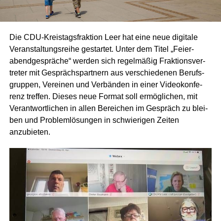
Die CDU-Kreis­tags­frak­ti­on Leer hat eine neue digi­ta­le
Ver­an­stal­tungs­rei­he gestar­tet. Unter dem Titel „Fei­er­
abend­ge­sprä­che“ wer­den sich regel­mä­ßig Frak­ti­ons­ver­
tre­ter mit Gesprächs­part­nern aus ver­schie­de­nen Berufs­
grup­pen, Ver­ei­nen und Ver­bän­den in einer Video­kon­fe­
renz tref­fen. Die­ses neue For­mat soll ermög­li­chen, mit
Ver­ant­wort­li­chen in allen Berei­chen im Gespräch zu blei­
ben und Pro­blem­lö­sun­gen in schwie­ri­gen Zei­ten
anzubieten.