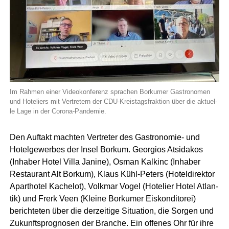
Im Rah­men einer Video­kon­fe­renz spra­chen Bor­ku­mer Gas­tro­no­men
und Hote­liers mit Ver­tre­tern der CDU-Kreis­tags­frak­ti­on über die aktu­el­
le Lage in der Corona-Pandemie.
Den Auf­takt mach­ten Ver­tre­ter des Gas­tro­no­mie- und
Hotel­ge­wer­bes der Insel Bor­kum. Geor­gi­os Ats­ida­kos
(Inha­ber Hotel Vil­la Jani­ne), Osman Kal­kinc (Inha­ber
Restau­rant Alt Bor­kum), Klaus Kühl-Peters (Hotel­di­rek­tor
Apart­ho­tel Kache­lot), Volk­mar Vogel (Hote­lier Hotel Atlan­
tik) und Frerk Veen (Klei­ne Bor­ku­mer Eis­kon­di­to­rei)
berich­te­ten über die der­zei­ti­ge Situa­ti­on, die Sor­gen und
Zukunfts­pro­gno­sen der Bran­che. Ein offe­nes Ohr für ihre