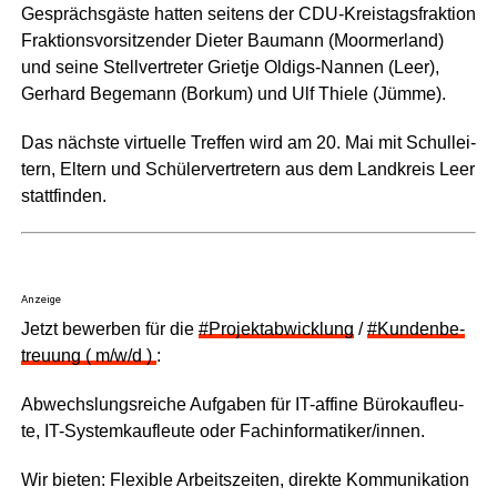
Gesprächs­gäs­te hat­ten sei­tens der CDU-Kreis­tags­frak­ti­on
Frak­ti­ons­vor­sit­zen­der Die­ter Bau­mann (Moorm­er­land)
und sei­ne Stell­ver­tre­ter Griet­je Oldigs-Nan­nen (Leer),
Ger­hard Bege­mann (Bor­kum) und Ulf Thie­le (Jüm­me).
Das nächs­te vir­tu­el­le Tref­fen wird am 20. Mai mit Schul­lei­
tern, Eltern und Schü­ler­ver­tre­tern aus dem Land­kreis Leer
stattfinden.
Anzeige
Jetzt bewer­ben für die
#Pro­jekt­ab­wick­lung
/
#Kun­den­be­
treu­ung ( m/w/d )
:
Abwechs­lungs­rei­che Auf­ga­ben für IT-affi­ne Büro­kauf­leu­
te, IT-Sys­tem­kauf­leu­te oder Fachinformatiker/innen.
Wir bie­ten: Fle­xi­ble Arbeits­zei­ten, direk­te Kom­mu­ni­ka­ti­on