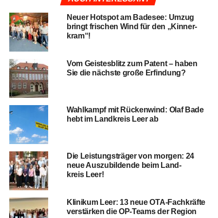
Neu­er Hot­spot am Bade­see: Umzug
bringt fri­schen Wind für den „Kin­ner­
kram“!
Vom Geis­tes­blitz zum Patent – haben
Sie die nächs­te gro­ße Erfindung?
Wahl­kampf mit Rücken­wind: Olaf Bade
hebt im Land­kreis Leer ab
Die Leis­tungs­trä­ger von mor­gen: 24
neue Aus­zu­bil­den­de beim Land­
kreis Leer!
Kli­ni­kum Leer: 13 neue OTA-Fach­kräf­te
ver­stär­ken die OP-Teams der Region