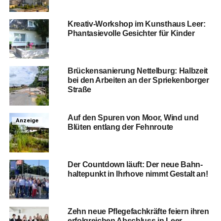
Krea­tiv-Work­shop im Kunst­haus Leer:
Phan­ta­sie­vol­le Gesich­ter für Kinder
Brü­cken­sa­nie­rung Net­tel­burg: Halb­zeit
bei den Arbei­ten an der Sprie­ken­bor­ger
Straße
Auf den Spu­ren von Moor, Wind und
Anzeige
Blü­ten ent­lang der Fehnroute
Der Count­down läuft: Der neue Bahn­
hal­te­punkt in Ihr­ho­ve nimmt Gestalt an!
Zehn neue Pfle­ge­fach­kräf­te fei­ern ihren
erfolg­rei­chen Abschluss in Leer