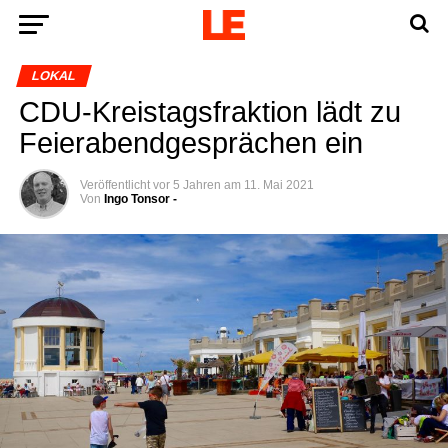
LOKAL
CDU-Kreis­tags­frak­ti­on lädt zu
Fei­er­abend­ge­sprä­chen ein
Veröffentlicht
vor 5 Jahren
am
11. Mai 2021
Von
Ingo Tonsor -