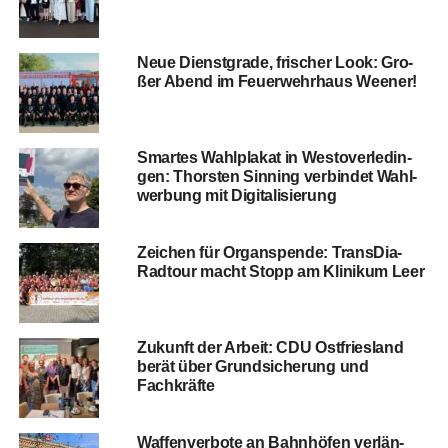
Neue Dienst­gra­de, fri­scher Look: Gro­
ßer Abend im Feu­er­wehr­haus Weener!
Smar­tes Wahl­pla­kat in Wes­t­ov­er­le­din­
gen: Thors­ten Sin­ning ver­bin­det Wahl­
wer­bung mit Digitalisierung
Zei­chen für Organ­spen­de: Trans­Dia-
Rad­tour macht Stopp am Kli­ni­kum Leer
Zukunft der Arbeit: CDU Ost­fries­land
berät über Grund­si­che­rung und
Fachkräfte
Waf­fen­ver­bo­te an Bahn­hö­fen ver­län­