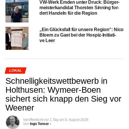
VW-Werk Emden unter Druck: Bür­ger­
meis­ter­kan­di­dat Thors­ten Sin­ning for­
dert Han­deln für die Region
„Ein Glücks­fall für unse­re Regi­on“: Nico
Blo­em zu Gast bei der Hos­piz-Initia­ti­
ve Leer
LOKAL
Schnel­lig­keits­wett­be­werb in
Hol­thusen: Wymeer-Boen
sichert sich knapp den Sieg vor
Weener
Veröffentlicht
vor 1 Tag
am
8. August 2026
Von
Ingo Tonsor -