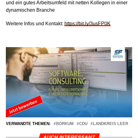
und ein gutes Arbeits­um­feld mit net­ten Kol­le­gen in einer
dyna­mi­schen Branche
Wei­te­re Infos und Kon­takt:
https://bit.ly/3usFP0K
VERWANDTE THEMEN:
BORKUM
CDU
LANDKREIS LEER
AUCH INTERESSANT