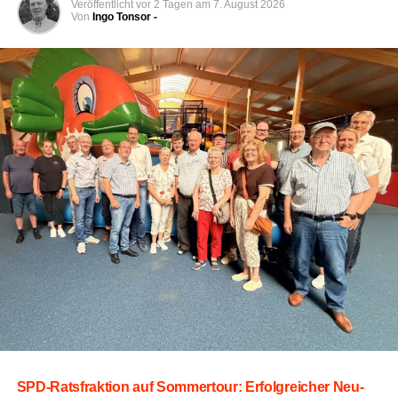
Die Auf­ga­be des Wett­be­werbs ist pra­xis­nah und
Veröffentlicht
vor 2 Tagen
am
7. August 2026
Von
Ingo Tonsor -
anspruchs­voll zugleich: Es gilt, in mög­lichst kur­zer Zeit
und abso­lut feh­ler­frei einen voll­stän­di­gen Lösch­an­griff
auf­zu­bau­en. Jeder Hand­griff muss sitzen:
Das Kup­peln von vier Sau­g­län­gen zur
Wasserentnahme.
Das Her­stel­len der erfor­der­li­chen Schlauch­ver­bin­
dun­gen sowie das Pum­pen von Was­ser aus einem
Vorratsbecken.
Der Ziel­an­griff mit drei C‑Schläuchen, bei dem auf­
ge­stellt Ziel­ka­nis­ter punkt­ge­nau umge­spritzt wer­
den müssen.
Denk­bar knap­per Aus­gang bei den
SPD-Rats­frak­ti­on auf Som­mer­tour: Erfolg­rei­cher Neu­