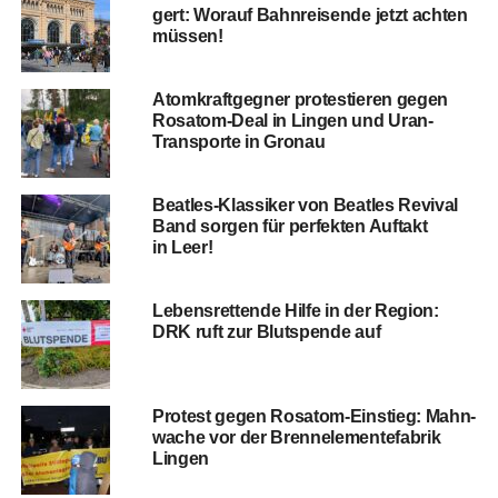
gert: Wor­auf Bahn­rei­sen­de jetzt ach­ten
müssen!
Atom­kraft­geg­ner pro­tes­tie­ren gegen
Rosatom-Deal in Lin­gen und Uran-
Trans­por­te in Gronau
Beat­les-Klas­si­ker von Beat­les Revi­val
Band sor­gen für per­fek­ten Auf­takt
in Leer!
Lebens­ret­ten­de Hil­fe in der Regi­on:
DRK ruft zur Blut­spen­de auf
Pro­test gegen Rosatom-Ein­stieg: Mahn­
wa­che vor der Brenn­ele­men­te­fa­brik
Lingen