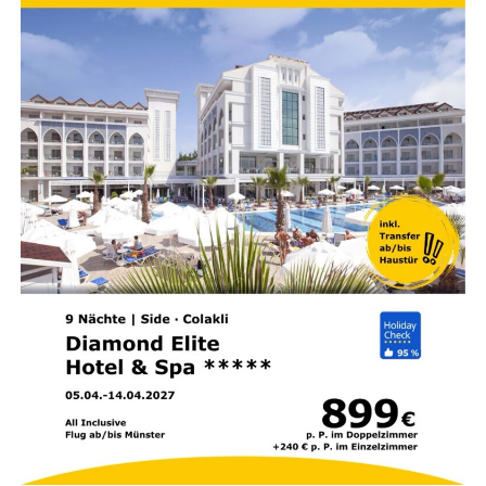
wick­lun­gen vor­stel­len und sich indi­vi­du­ell bera­ten lassen.
Der Erfin­der­sprech­tag wird gemein­sam von der
Hand­
werks­kam­mer für Ost­fries­land
, der
Indus­trie- und Han­
dels­kam­mer für Ost­fries­land und Papen­burg
sowie
den benach­bar­ten Kam­mern aus Olden­burg orga­ni­siert.
Die Inno­va­ti­ons­be­ra­ter der Kam­mern und ein Patent­an­
walt infor­mie­ren über die Mög­lich­kei­ten gewerb­li­cher
Schutz­rech­te und geben Hin­wei­se zu Ver­mark­tungs­chan­
cen, recht­li­chen Rah­men­be­din­gun­gen sowie finan­zi­el­len
Förderprogrammen.
Ein Schwer­punkt der Bera­tung liegt auf dem Schutz geis­
ti­gen Eigen­tums. Erfin­der erhal­ten Infor­ma­tio­nen dar­über,
wie sich Ent­wick­lun­gen bei­spiels­wei­se durch
Paten­te
,
ein­ge­tra­ge­ne Designs
oder
Mar­ken
vor Ideen­klau schüt­
zen las­sen. Zu den mar­ken­recht­li­chen Schutz­mög­lich­kei­
ten zäh­len unter ande­rem Fir­men­lo­gos, Wer­be­slo­gans
oder cha­rak­te­ris­ti­sche Gestal­tungs­ele­men­te, die den Wie­