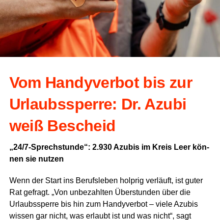
Vom Han­dy­ver­bot bis zur
Urlaubs­sper­re: Dr. Azu­bi
weiß Bescheid
„24/7‑Sprechstunde“: 2.930 Azu­bis im Kreis Leer kön­
nen sie nutzen
Wenn der Start ins Berufs­le­ben holp­rig ver­läuft, ist guter
Rat gefragt. „Von unbe­zahl­ten Über­stun­den über die
Urlaubs­sper­re bis hin zum Han­dy­ver­bot – vie­le Azu­bis
wis­sen gar nicht, was erlaubt ist und was nicht“, sagt