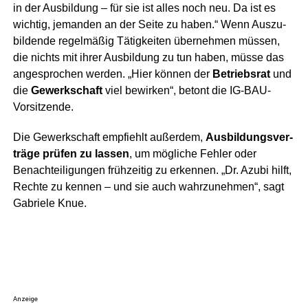
in der Aus­bil­dung – für sie ist alles noch neu. Da ist es
wich­tig, jeman­den an der Sei­te zu haben.“ Wenn Aus­zu­
bil­den­de regel­mä­ßig Tätig­kei­ten über­neh­men müs­sen,
die nichts mit ihrer Aus­bil­dung zu tun haben, müs­se das
ange­spro­chen wer­den. „Hier kön­nen der
Betriebs­rat
und
die
Gewerk­schaft
viel bewir­ken“, betont die IG-BAU-
Vorsitzende.
Die Gewerk­schaft emp­fiehlt außer­dem,
Aus­bil­dungs­ver­
trä­ge prü­fen zu las­sen
, um mög­li­che Feh­ler oder
Benach­tei­li­gun­gen früh­zei­tig zu erken­nen. „Dr. Azu­bi hilft,
Rech­te zu ken­nen – und sie auch wahr­zu­neh­men“, sagt
Gabrie­le Knue.
Anzeige