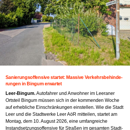
Sanie­rungs­of­fen­si­ve star­tet: Mas­si­ve Ver­kehrs­be­hin­de­
run­gen in Bin­gum erwartet
Leer-Bin­gum.
Auto­fah­rer und Anwoh­ner im Leera­ner
Orts­teil Bin­gum müs­sen sich in der kom­men­den Woche
auf erheb­li­che Ein­schrän­kun­gen ein­stel­len.
Wie die Stadt
Leer und die Stadt­wer­ke Leer AöR mit­tei­len,
star­tet am
Mon­tag,
dem 10.
August 2026,
eine umfang­rei­che
Instand­set­zungs­of­fen­si­ve für Stra­ßen im gesam­ten Stadt­