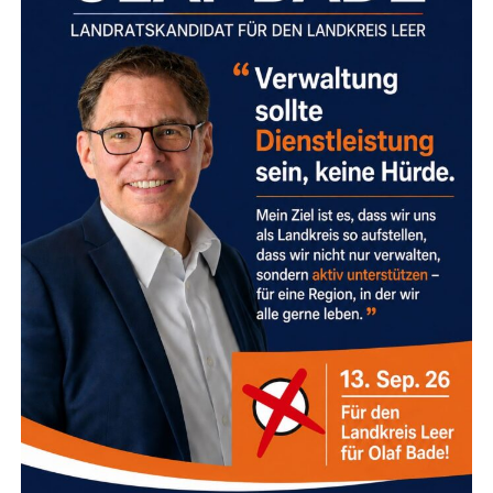
zwi­schen Zie­ge­lei­stra­ße und Efeu­stra­ße.
Die
Umlei­tung führt über die Zie­ge­lei­stra­ße und die
Efeustraße.
Don­ners­tag, 13. August, und Frei­tag, 14.
August 2026 (jeweils 07:00 bis 20:00 Uhr):
Weiß­dorn­stra­ße, Rot­dorn­stra­ße, Von-Bodel­
schwingh-Stra­ße
Die­se Stra­ßen wer­den nach­ein­
an­der gesperrt,
begin­nend mit der Von-Bodel­
schwingh-Stra­ße.
Da es sich hier­bei jeweils um
Immer infor­miert mit „Wir Leera­ner“ & dem
Sack­gas­sen han­delt,
ist kei­ne Umlei­tung für den
LeserECHO-Portal!
Kraft­fahr­zeug­ver­kehr möglich.
Wis­sen, was in der Regi­on los ist? Die Face­
book-Sei­te
„Wir Leera­ner“
und das digi­ta­le
Wich­ti­ge Hin­wei­se für Anlie­ger und Rettungskräfte
Nach­rich­ten­por­tal
„Lese­r­ECHO“
lie­fern Ihnen
Trotz der Voll­sper­run­gen gel­ten wich­ti­ge
alle wich­ti­gen Neu­ig­kei­ten, Ver­an­stal­tungs­tipps
Ausnahmeregelungen:
und Geschich­ten direkt aus der Heimat.
Das Bes­te: Unser Ange­bot ist
voll­stän­dig kos­