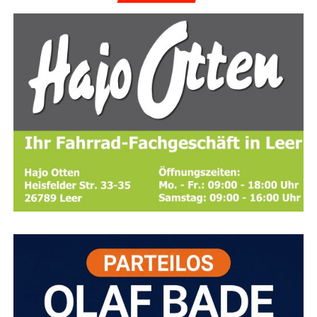
ße
Gesperrt wird der Bereich zwi­schen Unner­weg
einer Wühl­maus­fal­le nahm er am Erfin­der­sprech­tag teil
und Am Bin­gu­mer Deich.
Da die Stra­ße in ihrer
und konn­te für sei­ne Ent­wick­lung das
deut­sche Patent
gesam­ten Län­ge gesperrt wird,
ist kei­ne Umlei­tung
DE 10 2007 032 008
erwir­ken. Heu­te ver­mark­tet er sein
vorgesehen.
Pro­dukt seit vie­len Jah­ren erfolg­reich. Das Patent ver­
schafft ihm dabei eine geschütz­te Markt­po­si­ti­on und
schützt sei­ne Inno­va­ti­on vor Nachahmern.
Diens­tag, 11. August 2026 (07:00 bis 20:00 Uhr):
Zie­ge­lei­stra­ße (2. und 3. Bau­ab­schnitt)
Der
zwei­te Abschnitt liegt zwi­schen Bing­um­gas­ter
Stra­ße und An der Mat­thäi­kir­che,
der drit­te
Abschnitt zwi­schen An der Mat­thäi­kir­che und Am
Bin­gu­mer Deich.
Bei­de Abschnit­te wer­den par­al­lel
gesperrt.
Eine Umlei­tung wird über die Zie­ge­lei­
stra­ße,
die Ems­stra­ße (B 436) und Am Bin­gu­mer
Deich eingerichtet.
Diens­tag, 11. August, und Mitt­woch, 12. August
2026 (jeweils 07:00 bis 20:00 Uhr): Bing­um­gas­
ter Stra­ße
Der gesperr­te Abschnitt befin­det sich