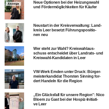
Neue Optio­nen bei der Hei­zungs­wahl
Anzeige
und För­der­mög­lich­kei­ten für Käufer
Neu­start in der Kreis­ver­wal­tung: Land­
kreis Leer besetzt Füh­rungs­po­si­tio­
nen neu
Wer steht zur Wahl? Kreis­wahl­aus­
schuss ent­schei­det über Land­rats- und
Kreis­wahl-Kan­di­da­ten in Leer
VW-Werk Emden unter Druck: Bür­ger­
meis­ter­kan­di­dat Thors­ten Sin­ning for­
dert Han­deln für die Region
„Ein Glücks­fall für unse­re Regi­on“: Nico
Blo­em zu Gast bei der Hos­piz-Initia­ti­
ve Leer