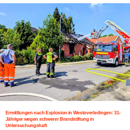
gut geeig­net für die betrof­fe­nen Stra­ßen und hat sich
bereits auf Pro­jek­ten wie dem Ost­fries­land-Wan­der­weg
bewährt.
Es ermög­licht eine wirt­schaft­li­che und deut­li­che
Ver­län­ge­rung der Lebens­dau­er der Fahr­bah­nen.
Zum
Ein­satz kommt eine spe­zi­ell ent­wi­ckel­te DSK-Ein­bau­ma­
schi­ne,
die das Mate­ri­al direkt auf der Bau­stel­le als kon­ti­
nu­ier­li­che Misch- und Ein­bau­ein­heit herstellt.
Die Behör­den wei­sen jedoch aus­drück­lich dar­auf hin,
dass der Erfolg die­ses spe­zi­el­len Ver­fah­rens von dau­er­
haft geeig­ne­ten Wit­te­rungs­ver­hält­nis­sen abhängt.
Die
Mate­ria­li­en benö­ti­gen bestimm­te kli­ma­ti­sche Bedin­gun­
gen,
um ihre lang­le­bi­ge Wir­kung und Halt­bar­keit zu ent­
fal­ten.
Soll­te das Wet­ter nicht mit­spie­len,
kön­nen kurz­fris­
ti­ge Ver­schie­bun­gen der Arbei­ten in ein­zel­nen Abschnit­
ten erfor­der­lich werden.
Ermitt­lun­gen nach Explo­si­on in Wes­t­ov­er­le­din­gen: 31-
Jäh­ri­ger wegen schwe­rer Brand­stif­tung in
Untersuchungshaft