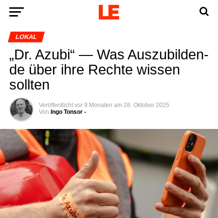
LOKAL
„Dr. Azu­bi“ — Was Aus­zu­bil­den­
de über ihre Rech­te wis­sen
sollten
Veröffentlicht
vor 9 Monaten
am
28. Oktober 2025
Von
Ingo Tonsor -