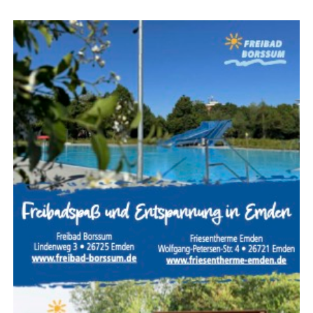
der­erken­nungs­wert eines Unter­neh­mens oder Pro­duk­tes
stärken.
Die Teil­nah­me am Erfin­der­sprech­tag ist kos­ten­frei. Eine
Anmel­dung ist online unter
www.hwk-aurich.de/erfinder
möglich.
Wei­te­re Infor­ma­tio­nen erteilt
Dani­el Bigl
von der Hand­
werks­kam­mer für Ost­fries­land tele­fo­nisch unter
04941
1797–60
oder per E‑Mail an
d.bigl@hwk-aurich.de
.
Anzeige