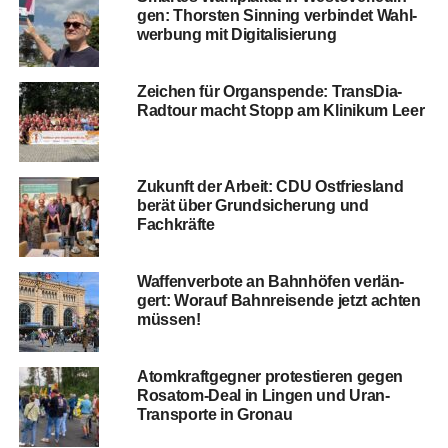
gen: Thors­ten Sin­ning ver­bin­det Wahl­
wer­bung mit Digitalisierung
Zei­chen für Organ­spen­de: Trans­Dia-
Rad­tour macht Stopp am Kli­ni­kum Leer
Zukunft der Arbeit: CDU Ost­fries­land
berät über Grund­si­che­rung und
Fachkräfte
Waf­fen­ver­bo­te an Bahn­hö­fen ver­län­
gert: Wor­auf Bahn­rei­sen­de jetzt ach­ten
müssen!
Atom­kraft­geg­ner pro­tes­tie­ren gegen
Rosatom-Deal in Lin­gen und Uran-
Trans­por­te in Gronau