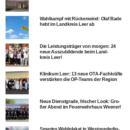
Wahl­kampf mit Rücken­wind: Olaf Bade
hebt im Land­kreis Leer ab
Die Leis­tungs­trä­ger von mor­gen: 24
neue Aus­zu­bil­den­de beim Land­
kreis Leer!
Kli­ni­kum Leer: 13 neue OTA-Fach­kräf­te
ver­stär­ken die OP-Teams der Region
Neue Dienst­gra­de, fri­scher Look: Gro­
ßer Abend im Feu­er­wehr­haus Weener!
Smar­tes Wahl­pla­kat in Wes­t­ov­er­le­din­