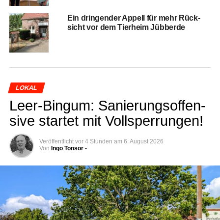
Ein drin­gen­der Appell für mehr Rück­
sicht vor dem Tier­heim Jübberde
LOKAL
Leer-Bin­gum: Sanie­rungs­of­fen­
si­ve star­tet mit Vollsperrungen!
Veröffentlicht
vor 4 Stunden
am
6. August 2026
Von
Ingo Tonsor -