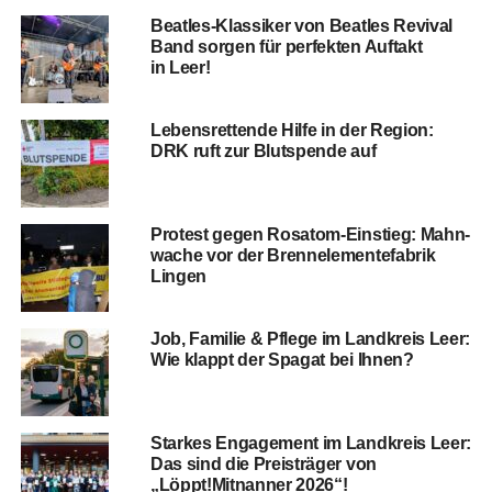
Beat­les-Klas­si­ker von Beat­les Revi­val
Band sor­gen für per­fek­ten Auf­takt
in Leer!
Lebens­ret­ten­de Hil­fe in der Regi­on:
DRK ruft zur Blut­spen­de auf
Pro­test gegen Rosatom-Ein­stieg: Mahn­
wa­che vor der Brenn­ele­men­te­fa­brik
Lingen
Job, Fami­lie & Pfle­ge im Land­kreis Leer:
Wie klappt der Spa­gat bei Ihnen?
Star­kes Enga­ge­ment im Land­kreis Leer:
Das sind die Preis­trä­ger von
„Löppt!Mitnanner 2026“!