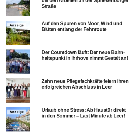
bei den Arbei­ten an der Sprie­ken­bor­ger
Straße
Auf den Spu­ren von Moor, Wind und
Anzeige
Blü­ten ent­lang der Fehnroute
Der Count­down läuft: Der neue Bahn­
hal­te­punkt in Ihr­ho­ve nimmt Gestalt an!
Zehn neue Pfle­ge­fach­kräf­te fei­ern ihren
erfolg­rei­chen Abschluss in Leer
Urlaub ohne Stress: Ab Haus­tür direkt
Anzeige
in den Som­mer – Last Minu­te ab Leer!