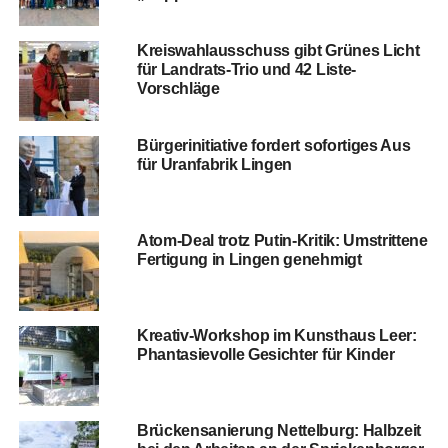
Kreis­wahl­aus­schuss gibt Grü­nes Licht
für Land­rats-Trio und 42 Liste-
Vorschläge
Bür­ger­initia­ti­ve for­dert sofor­ti­ges Aus
für Uranfa­brik Lingen
Atom-Deal trotz Putin-Kri­tik: Umstrit­te­ne
Fer­ti­gung in Lin­gen genehmigt
Krea­tiv-Work­shop im Kunst­haus Leer:
Phan­ta­sie­vol­le Gesich­ter für Kinder
Brü­cken­sa­nie­rung Net­tel­burg: Halb­zeit