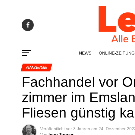
NEWS
ONLINE-ZEI­­TUNG
ANZEIGE
Fach­han­del vor Ort
zim­mer im Ems­lan
Flie­sen güns­tig k
Veröffentlicht
vor 3 Jahren
am
24. Dezember 202
Von
Ingo Tonsor -