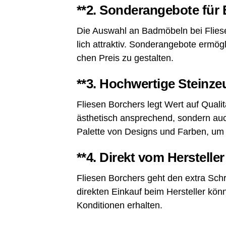
**2.
Son­der­an­ge­bo­te fü
Die Aus­wahl an Bad­mö­beln bei Flie­sen
lich attrak­tiv. Son­der­an­ge­bo­te erm
chen Preis zu gestalten.
**3.
Hoch­wer­ti­ge Steinze
Flie­sen Bor­chers legt Wert auf Qua­li­
ästhe­tisch anspre­chend, son­dern auch 
Palet­te von Designs und Far­ben, um Ih
**4.
Direkt vom Her­stel­le
Flie­sen Bor­chers geht den extra Schr
direk­ten Ein­kauf beim Her­stel­ler kön­
Kon­di­tio­nen erhalten.