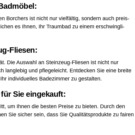
r Badmöbel:
 Bor­chers ist nicht nur viel­fäl­tig, son­dern auch preis­
ög­li­chen es Ihnen, Ihr Traum­bad zu einem erschwing­li­
ug-Fliesen:
tät. Die Aus­wahl an Stein­zeug-Flie­sen ist nicht nur
lang­le­big und pfle­ge­leicht. Ent­de­cken Sie eine brei­te
r indi­vi­du­el­les Bade­zim­mer zu gestalten.
r für Sie eingekauft:
itt, um Ihnen die bes­ten Prei­se zu bie­ten. Durch den
nen Sie sicher sein, dass Sie Qua­li­täts­pro­duk­te zu fai­ren