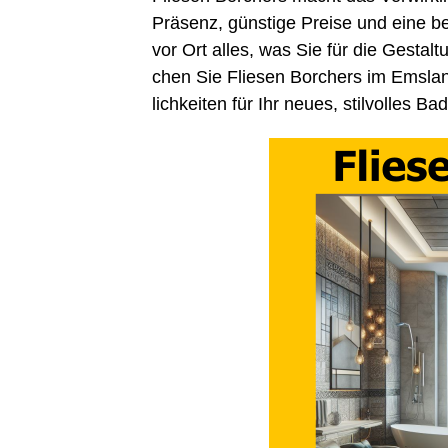
Prä­senz, güns­ti­ge Prei­se und eine be
vor Ort alles, was Sie für die Gestal­tu
chen Sie Flie­sen Bor­chers im Ems­la
lich­kei­ten für Ihr neu­es, stil­vol­les Ba