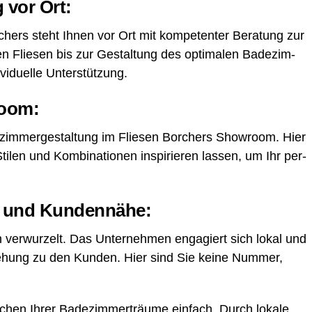
g vor Ort:
chers steht Ihnen vor Ort mit kom­pe­ten­ter Bera­tung zur
n Flie­sen bis zur Gestal­tung des opti­ma­len Bade­zim­
i­du­el­le Unterstützung.
room:
zim­mer­ge­stal­tung im Flie­sen Bor­chers Show­room. Hier
­len und Kom­bi­na­tio­nen inspi­rie­ren las­sen, um Ihr per­
nt und Kundennähe:
on ver­wur­zelt. Das Unter­neh­men enga­giert sich lokal und
­hung zu den Kun­den. Hier sind Sie kei­ne Num­mer,
i­chen Ihrer Bade­zim­mer­träu­me ein­fach. Durch loka­le