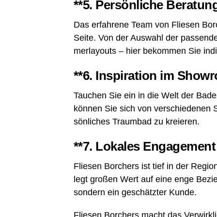
**5.
Per­sön­li­che Bera­tun
Das erfah­re­ne Team von Flie­sen Bor­
Sei­te. Von der Aus­wahl der pas­sen­de
mer­lay­outs – hier bekom­men Sie indi­v
**6.
Inspi­ra­ti­on im Show
Tau­chen Sie ein in die Welt der Bade­
kön­nen Sie sich von ver­schie­de­nen Sti
sön­li­ches Traum­bad zu kreieren.
**7.
Loka­les Enga­ge­me
Flie­sen Bor­chers ist tief in der Regi­
legt gro­ßen Wert auf eine enge Bezie
son­dern ein geschätz­ter Kunde.
Flie­sen Bor­chers macht das Ver­wirk­l