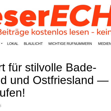
LOKAL
BLAU­LICHT
WICH­TI­GE RUFNUMMERN
MEDI­E
 für stil­vol­le Bade­
d und Ost­fries­land —
aufen!
3