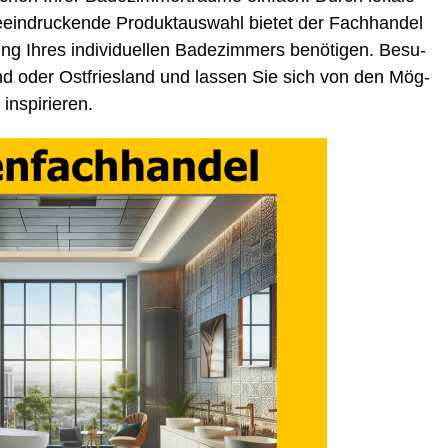
ein­dru­cken­de Pro­dukt­aus­wahl bie­tet der Fach­han­del
ng Ihres indi­vi­du­el­len Bade­zim­mers benö­ti­gen. Besu­
nd oder Ost­fries­land und las­sen Sie sich von den Mög­
d inspirieren.