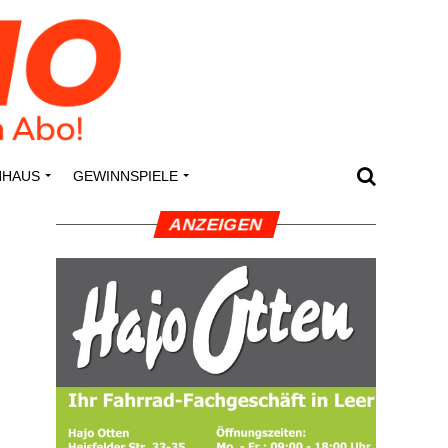
N­HAUS
GEWINN­SPIE­LE
ANZEI­GEN