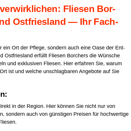
er­wirk­li­chen: Flie­sen Bor­
d Ost­fries­land — Ihr Fach­
 nur ein Ort der Pfle­ge, son­dern auch eine Oase der Ent­
 Ost­fries­land erfüllt Flie­sen Bor­chers die Wün­sche
ln und exklu­si­ven Flie­sen. Hier erfah­ren Sie, war­um
 Ort ist und wel­che unschlag­ba­ren Ange­bo­te auf Sie
en:
 direkt in der Regi­on. Hier kön­nen Sie nicht nur von
­ren, son­dern auch von güns­ti­gen Prei­sen für hoch­wer­ti­ge
Fliesen.