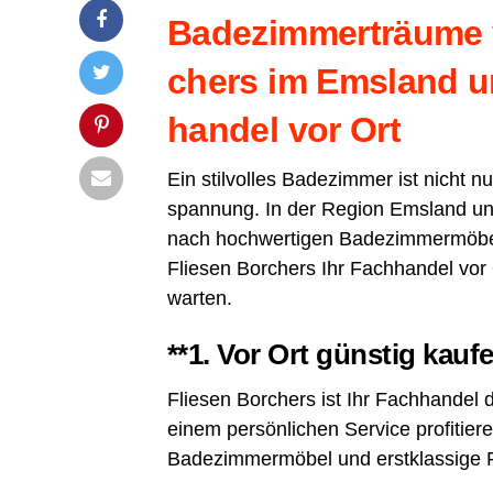
Bade­zim­mer­träu­me v
chers im Ems­land un
han­del vor Ort
Ein stil­vol­les Bade­zim­mer ist nicht
span­nung. In der Regi­on Ems­land und
nach hoch­wer­ti­gen Bade­zim­mer­mö­be
Flie­sen Bor­chers Ihr Fach­han­del vor
warten.
**1.
Vor Ort güns­tig kauf
Flie­sen Bor­chers ist Ihr Fach­han­del
einem per­sön­li­chen Ser­vice pro­fi­tie
Bade­zim­mer­mö­bel und erst­klas­si­ge 