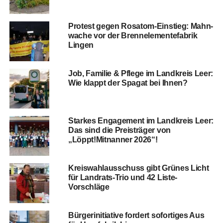
Pro­test gegen Rosatom-Ein­stieg: Mahn­
wa­che vor der Brenn­ele­men­te­fa­brik
Lingen
Job, Fami­lie & Pfle­ge im Land­kreis Leer:
Wie klappt der Spa­gat bei Ihnen?
Star­kes Enga­ge­ment im Land­kreis Leer:
Das sind die Preis­trä­ger von
„Löppt!Mitnanner 2026“!
Kreis­wahl­aus­schuss gibt Grü­nes Licht
für Land­rats-Trio und 42 Liste-
Vorschläge
Bür­ger­initia­ti­ve for­dert sofor­ti­ges Aus