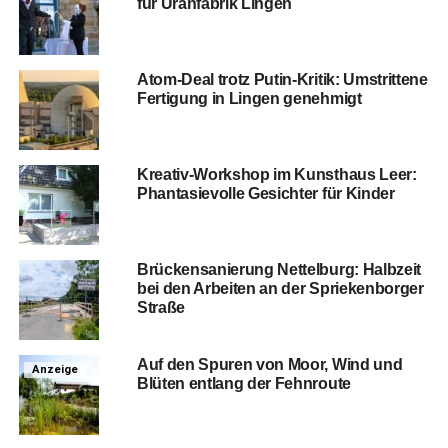
für Uranfa­brik Lingen
Atom-Deal trotz Putin-Kri­tik: Umstrit­te­ne
Fer­ti­gung in Lin­gen genehmigt
Krea­tiv-Work­shop im Kunst­haus Leer:
Phan­ta­sie­vol­le Gesich­ter für Kinder
Brü­cken­sa­nie­rung Net­tel­burg: Halb­zeit
bei den Arbei­ten an der Sprie­ken­bor­ger
Straße
Auf den Spu­ren von Moor, Wind und
Anzeige
Blü­ten ent­lang der Fehnroute