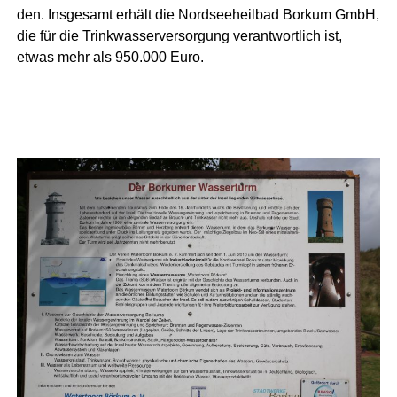
den. Ins­ge­samt erhält die Nord­see­heil­bad Bor­kum GmbH,
die für die Trink­was­ser­ver­sor­gung ver­ant­wort­lich ist,
etwas mehr als 950.000 Euro.