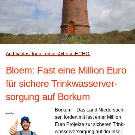
Archiv­fo­tos: Ingo Ton­sor @LeserECHO
Blo­em: Fast eine Mil­li­on Euro
für siche­re Trink­was­ser­ver­
sor­gung auf Borkum
Bor­kum – Das Land Nie­der­sach­
sen för­dert mit fast einer Mil­li­on
Euro Pro­jek­te zur siche­ren Trink­
was­ser­ver­sor­gung auf der Insel