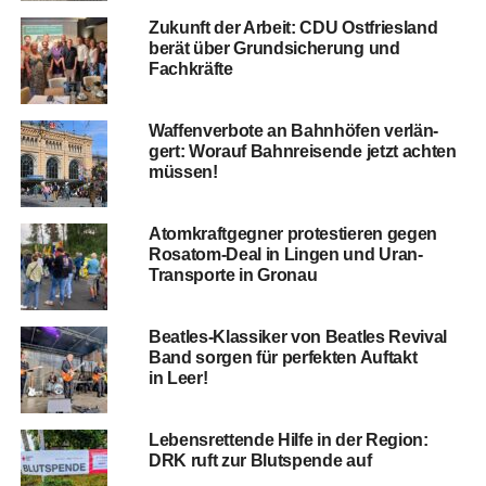
Zukunft der Arbeit: CDU Ost­fries­land
berät über Grund­si­che­rung und
Fachkräfte
Waf­fen­ver­bo­te an Bahn­hö­fen ver­län­
gert: Wor­auf Bahn­rei­sen­de jetzt ach­ten
müssen!
Atom­kraft­geg­ner pro­tes­tie­ren gegen
Rosatom-Deal in Lin­gen und Uran-
Trans­por­te in Gronau
Beat­les-Klas­si­ker von Beat­les Revi­val
Band sor­gen für per­fek­ten Auf­takt
in Leer!
Lebens­ret­ten­de Hil­fe in der Regi­on:
DRK ruft zur Blut­spen­de auf