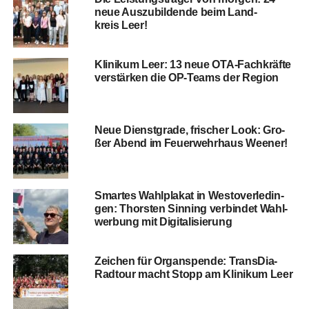
neue Aus­zu­bil­den­de beim Land­
kreis Leer!
Kli­ni­kum Leer: 13 neue OTA-Fach­kräf­te
ver­stär­ken die OP-Teams der Region
Neue Dienst­gra­de, fri­scher Look: Gro­
ßer Abend im Feu­er­wehr­haus Weener!
Smar­tes Wahl­pla­kat in Wes­t­ov­er­le­din­
gen: Thors­ten Sin­ning ver­bin­det Wahl­
wer­bung mit Digitalisierung
Zei­chen für Organ­spen­de: Trans­Dia-
Rad­tour macht Stopp am Kli­ni­kum Leer