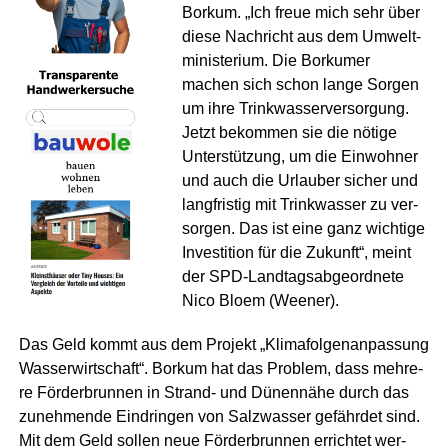
Bor­kum. „Ich freue mich sehr über
die­se Nach­richt aus dem Umwelt­
mi­nis­te­ri­um. Die Bor­ku­mer
machen sich schon lan­ge Sor­gen
um ihre Trink­was­ser­ver­sor­gung.
Jetzt bekom­men sie die nöti­ge
Unter­stüt­zung, um die Ein­woh­ner
und auch die Urlau­ber sicher und
lang­fris­tig mit Trink­was­ser zu ver­
sor­gen. Das ist eine ganz wich­ti­ge
Inves­ti­ti­on für die Zukunft“, meint
der SPD-Land­tags­ab­ge­ord­ne­te
Nico Blo­em (Wee­ner).
Das Geld kommt aus dem Pro­jekt „Kli­ma­fol­gen­an­pas­sung
Was­ser­wirt­schaft“. Bor­kum hat das Pro­blem, dass meh­re­
re För­der­brun­nen in Strand- und Dünen­nä­he durch das
zuneh­men­de Ein­drin­gen von Salz­was­ser gefähr­det sind.
Mit dem Geld sol­len neue För­der­brun­nen errich­tet wer­