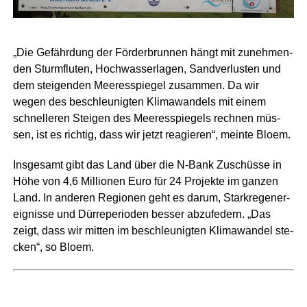
„Die Gefähr­dung der För­der­brun­nen hängt mit zuneh­men­
den Sturm­flu­ten, Hoch­was­ser­la­gen, Sand­ver­lus­ten und
dem stei­gen­den Mee­res­spie­gel zusam­men. Da wir
wegen des beschleu­nig­ten Kli­ma­wan­dels mit einem
schnel­le­ren Stei­gen des Mee­res­spie­gels rech­nen müs­
sen, ist es rich­tig, dass wir jetzt reagie­ren“, mein­te Bloem.
Ins­ge­samt gibt das Land über die N‑Bank Zuschüs­se in
Höhe von 4,6 Mil­lio­nen Euro für 24 Pro­jek­te im gan­zen
Land. In ande­ren Regio­nen geht es dar­um, Stark­re­gen­er­
eig­nis­se und Dür­re­pe­ri­oden bes­ser abzu­fe­dern. „Das
zeigt, dass wir mit­ten im beschleu­nig­ten Kli­ma­wan­del ste­
cken“, so Bloem.