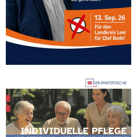
lungs­be­auf­trag­te der Stadt Leer)
Tele­fon:
0491 9782–315
E‑Mail:
Tomke.Hamer@Leer.de
Anzeige