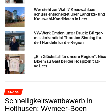
Wer steht zur Wahl? Kreis­wahl­aus­
schuss ent­schei­det über Land­rats- und
Kreis­wahl-Kan­di­da­ten in Leer
VW-Werk Emden unter Druck: Bür­ger­
meis­ter­kan­di­dat Thors­ten Sin­ning for­
dert Han­deln für die Region
„Ein Glücks­fall für unse­re Regi­on“: Nico
Blo­em zu Gast bei der Hos­piz-Initia­ti­
ve Leer
LOKAL
Schnel­lig­keits­wett­be­werb in
Hol­thusen: Wymeer-Boen