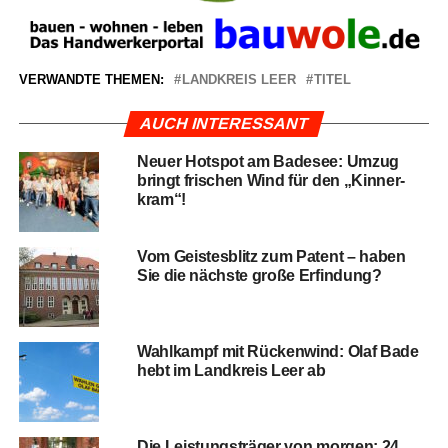
VERWANDTE THEMEN:
LANDKREIS LEER
TITEL
AUCH INTERESSANT
Neu­er Hot­spot am Bade­see: Umzug
bringt fri­schen Wind für den „Kin­ner­
kram“!
Vom Geis­tes­blitz zum Patent – haben
Sie die nächs­te gro­ße Erfindung?
Wahl­kampf mit Rücken­wind: Olaf Bade
hebt im Land­kreis Leer ab
Die Leis­tungs­trä­ger von mor­gen: 24