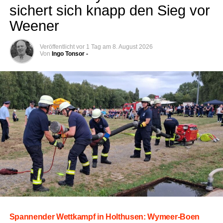
sichert sich knapp den Sieg vor
Weener
Veröffentlicht
vor 1 Tag
am
8. August 2026
Von
Ingo Tonsor -
Span­nen­der Wett­kampf in Hol­thusen: Wymeer-Boen