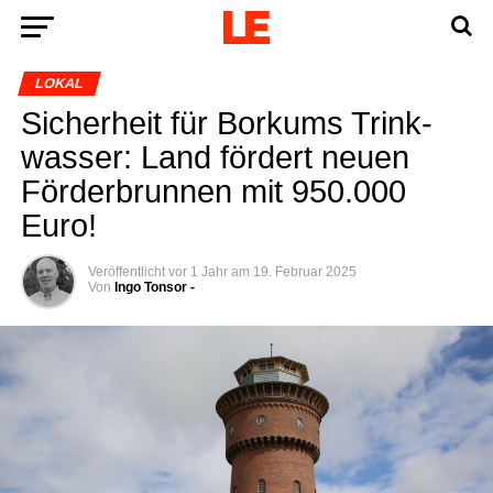
LOKAL
Sicher­heit für Bor­kums Trink­
was­ser: Land för­dert neu­en
För­der­brun­nen mit 950.000
Euro!
Veröffentlicht
vor 1 Jahr
am
19. Februar 2025
Von
Ingo Tonsor -