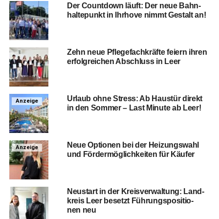
Der Count­down läuft: Der neue Bahn­
hal­te­punkt in Ihr­ho­ve nimmt Gestalt an!
Zehn neue Pfle­ge­fach­kräf­te fei­ern ihren
erfolg­rei­chen Abschluss in Leer
Urlaub ohne Stress: Ab Haus­tür direkt
Anzeige
in den Som­mer – Last Minu­te ab Leer!
Neue Optio­nen bei der Hei­zungs­wahl
Anzeige
und För­der­mög­lich­kei­ten für Käufer
Neu­start in der Kreis­ver­wal­tung: Land­
kreis Leer besetzt Füh­rungs­po­si­tio­
nen neu