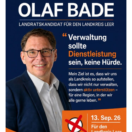
Kein Stan­dard-Rezept, son­
dern Ihr indi­vi­du­el­ler Weg
Das Wich­tigs­te, was ich in mei­ner täg­li­chen Arbeit gelernt
habe: Es gibt kei­nen Ein­heits­weg aus einer Kri­se. Jeder
Mensch bringt sei­ne eige­ne Geschich­te, indi­vi­du­el­le
Stress­mus­ter und ein ganz per­sön­li­ches Tem­po mit.
In der
Kine­sio­lo­gie
nut­zen wir den
Mus­kel­test
als prä­zi­
ses Bio­feed­back-Instru­ment Ihres Kör­pers. Anstatt nach
star­ren Sche­ma­ta vor­zu­ge­hen, schau­en wir ganz
individuell:
Was braucht Ihr Sys­tem jetzt gera­de wirk­lich?
Geht es um Ent­las­tung, Sta­bi­li­sie­rung oder einen
sanf­ten Impuls zur Veränderung?
Wo lie­gen die Ursa­chen?
Wir suchen nach den
Wur­zeln der Anspan­nung, die Sie am frei­en Atmen