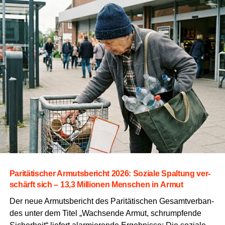
Pari­tä­ti­scher Armuts­be­richt 2026: Sozia­le Spal­tung ver­
schärft sich – 13,3 Mil­lio­nen Men­schen in Armut
Der neue Armuts­be­richt des Pari­tä­ti­schen Gesamt­ver­ban­
des unter dem Titel „Wach­sen­de Armut,
schrump­fen­de