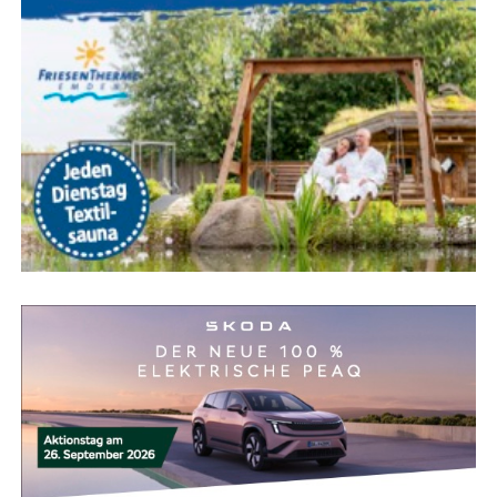
Früh­lings-Wal­king im Julia­nen­
park: Bewe­gung, Wald­luft &
Geselligkeit
Genie­ßen Sie den Früh­ling in Leer aktiv! Jeden Mitt­woch
um 14 Uhr lädt die Nor­dic-Wal­king-Grup­pe im Julia­nen­
park zum gemein­sa­men Lau­fen und Klö­nen ein. Hier ste­