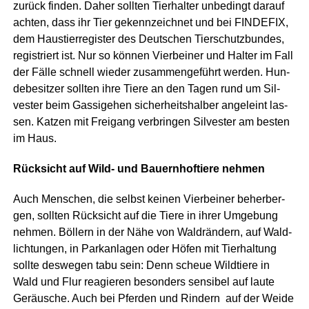
zurück fin­den. Daher soll­ten Tier­hal­ter unbe­dingt dar­auf
ach­ten, dass ihr Tier gekenn­zeich­net und bei FINDEFIX,
dem Haus­tier­re­gis­ter des Deut­schen Tier­schutz­bun­des,
regis­triert ist. Nur so kön­nen Vier­bei­ner und Hal­ter im Fall
der Fäl­le schnell wie­der zusam­men­ge­führt wer­den. Hun­
de­be­sit­zer soll­ten ihre Tie­re an den Tagen rund um Sil­
ves­ter beim Gas­si­ge­hen sicher­heits­hal­ber ange­leint las­
sen. Kat­zen mit Frei­gang ver­brin­gen Sil­ves­ter am bes­ten
im Haus.
Rück­sicht auf Wild- und Bau­ern­hof­tie­re nehmen
Auch Men­schen, die selbst kei­nen Vier­bei­ner beher­ber­
gen, soll­ten Rück­sicht auf die Tie­re in ihrer Umge­bung
neh­men. Böl­lern in der Nähe von Wald­rän­dern, auf Wald­
lich­tun­gen, in Park­an­la­gen oder Höfen mit Tier­hal­tung
soll­te des­we­gen tabu sein: Denn scheue Wild­tie­re in
Wald und Flur reagie­ren beson­ders sen­si­bel auf lau­te
Geräu­sche. Auch bei Pfer­den und Rin­dern auf der Wei­de