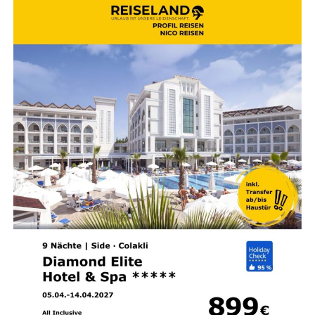
Sie müs­sen die­sen Weg nicht allei­ne gehen. Wenn Sie
das Gefühl haben, fest­zu­ste­cken, las­sen Sie uns gemein­
sam schau­en, was Ihr Kör­per Ihnen sagen möchte.
„Ganz gleich, wie
beschwer­lich das Ges­
tern war, stets kannst du
im Heu­te von Neu­em
anfan­gen.“ (Bud­dha)
Kon­takt & Beratung
Ger­ne beglei­te ich Sie auf Ihrem Weg zu mehr Leich­tig­
keit und inne­rer Balance.