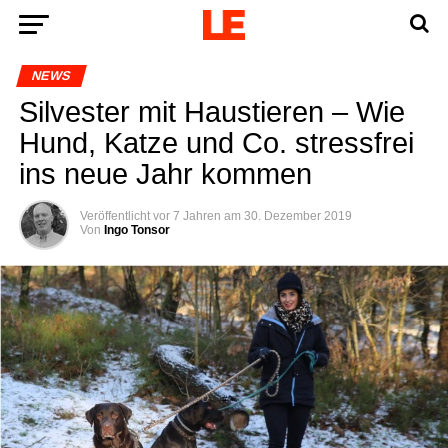
NEWS
Sil­ves­ter mit Haus­tie­ren – Wie
Hund, Kat­ze und Co. stress­frei
ins neue Jahr kommen
Veröffentlicht
vor 7 Jahren
am
30. Dezember 2019
Von
Ingo Tonsor