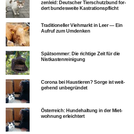
zen­leid: Deut­scher Tier­schutz­bund for­
dert bun­des­wei­te Kastrationspflicht
Tra­di­tio­nel­ler Vieh­markt in Leer — Ein
Auf­ruf zum Umdenken
Spät­som­mer: Die rich­ti­ge Zeit für die
Nistkastenreinigung
Coro­na bei Haus­tie­ren? Sor­ge ist weit­
ge­hend unbegründet
Öster­reich: Hun­de­hal­tung in der Miet­
woh­nung erleichtert