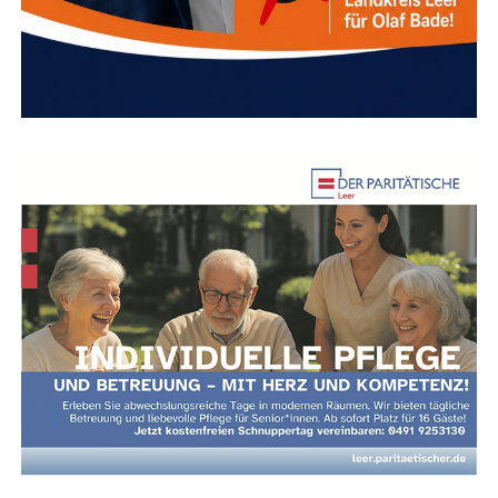
hindern.
Wel­che Res­sour­cen schla­fen in Ihnen?
Wir
reak­ti­vie­ren Ihre per­sön­li­chen Kraft­quel­len, damit
Sie nicht mehr nur funk­tio­nie­ren, son­dern wie­der
leben­dig spüren.
Wor­an mer­ken Sie, dass Sie im
„Funk­ti­ons-Modus“ feststecken?
Die fol­gen­den Sym­pto­me sind häu­fi­ge Indi­ka­to­ren dafür,
dass Ihr Sys­tem Hil­fe benötigt:
Psy­chi­sche Belas­tung:
Erschöp­fung, Trau­rig­keit,
ein Gefühl inne­rer Lee­re, Angst, stän­di­ges Grü­beln
oder tief­sit­zen­de Selbstzweifel.