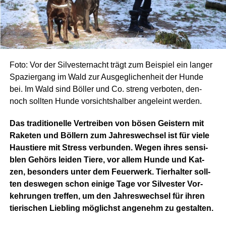
Foto: Vor der Sil­ves­ter­nacht trägt zum Bei­spiel ein lan­ger
Spa­zier­gang im Wald zur Aus­ge­gli­chen­heit der Hun­de
bei. Im Wald sind Böl­ler und Co. streng ver­bo­ten, den­
noch soll­ten Hun­de vor­sichts­hal­ber ange­leint werden.
Das tra­di­tio­nel­le Ver­trei­ben von bösen Geis­tern mit
Rake­ten und Böl­lern zum Jah­res­wech­sel ist für vie­le
Haus­tie­re mit Stress ver­bun­den. Wegen ihres sen­si­
blen Gehörs lei­den Tie­re, vor allem Hun­de und Kat­
zen, beson­ders unter dem Feu­er­werk. Tier­hal­ter soll­
ten des­we­gen schon eini­ge Tage vor Sil­ves­ter Vor­
keh­run­gen tref­fen, um den Jah­res­wech­sel für ihren
tie­ri­schen Lieb­ling mög­lichst ange­nehm zu gestalten.