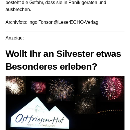
besteht die Gefahr, dass sie in Panik gera­ten und
ausbrechen.
Archiv­fo­to: Ingo Ton­sor @LeserECHO-Verlag
Anzei­ge:
Wollt Ihr an Sil­ves­ter etwas
Beson­de­res erleben?