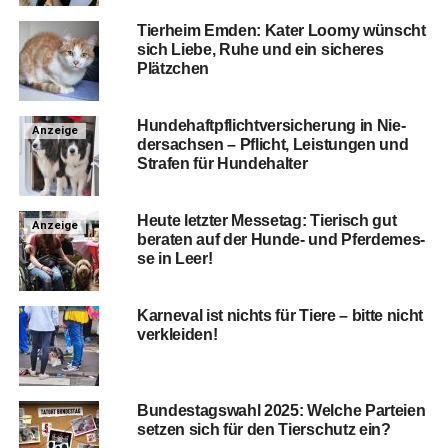
Tier­heim Emden: Kater Loo­my wünscht
sich Lie­be, Ruhe und ein siche­res
Plätzchen
Hun­de­haft­pflicht­ver­si­che­rung in Nie­
Anzeige
der­sach­sen – Pflicht, Leis­tun­gen und
Stra­fen für Hundehalter
Heu­te letz­ter Mes­se­tag: Tie­risch gut
Anzeige
bera­ten auf der Hun­de- und Pfer­de­mes­
se in Leer!
Kar­ne­val ist nichts für Tie­re – bit­te nicht
verkleiden!
Bun­des­tags­wahl 2025: Wel­che Par­tei­en
set­zen sich für den Tier­schutz ein?