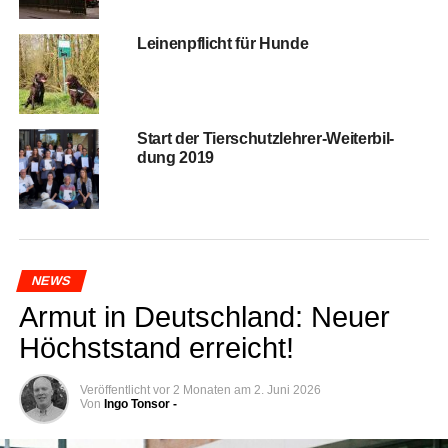
Lei­nen­pflicht für Hunde
Start der Tier­schutz­leh­rer-Wei­ter­bil­
dung 2019
NEWS
Armut in Deutsch­land: Neu­er
Höchst­stand erreicht!
Veröffentlicht
vor 2 Monaten
am
2. Juni 2026
Von
Ingo Tonsor -