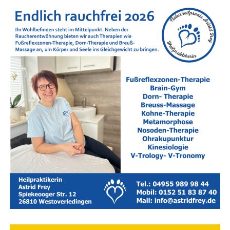
Psy­cho­so­ma­ti­sche Signa­le:
Schlaf­stö­run­gen,
chro­ni­sche Ver­span­nun­gen, Ver­dau­ungs­pro­ble­me,
Zäh­ne­knir­schen oder eine blei­er­ne Müdigkeit.
Lebens­kri­sen & Umbrü­che:
Über­for­de­rung im
Beruf, Trau­er­pro­zes­se, Tren­nun­gen, fami­liä­re Kon­
flik­te oder die Suche nach dem Sinn in neu­en
Lebens­pha­sen (wie dem Ren­ten­ein­tritt oder dem
Aus­zug der Kinder).
Den Kreis­lauf durchbrechen
Hei­lung beginnt dort, wo wir auf­hö­ren zu kämp­fen und
anfan­gen hin­zu­schau­en. Gemein­sam fin­den wir her­aus,
wie wir Ihren Kopf ent­las­ten und Ihren Kör­per wie­der in
die Ent­span­nung füh­ren kön­nen – maß­ge­schnei­dert auf
Ihre aktu­el­le Lebenssituation.