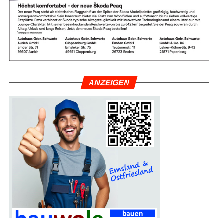
hen sport­li­ches Mit­ein­an­der und locke­re Gesel­lig­keit im
Fokus – auch abseits der Stre­cke. Egal ob Anfän­ger oder
Fort­ge­schrit­te­ne, mit oder ohne Stö­cke: Die Teil­nah­me
unter der Lei­tung von Heil­prak­ti­ke­rin Astrid Frey ist kos­
ten­frei und unver­bind­lich. Treff­punkt ist der Park­platz bei
Bur­ger King. Atmen Sie tief durch und bewe­gen Sie sich
mit in bes­ter Gesellschaft!
ANZEI­GEN
… mehr lesen — bit­te HIER klicken.