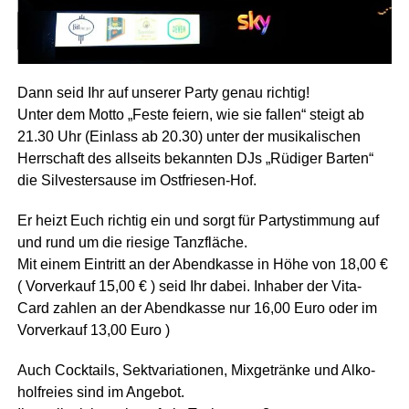
Dann seid Ihr auf unse­rer Par­ty genau richtig!
Unter dem Mot­to „Fes­te fei­ern, wie sie fal­len“ steigt ab
21.30 Uhr (Ein­lass ab 20.30) unter der musi­ka­li­schen
Herr­schaft des all­seits bekann­ten DJs „Rüdi­ger Bar­ten“
die Sil­ves­ter­sau­se im Ostfriesen-Hof.
Er heizt Euch rich­tig ein und sorgt für Par­ty­stim­mung auf
und rund um die rie­si­ge Tanzfläche.
Mit einem Ein­tritt an der Abend­kas­se in Höhe von 18,00 €
( Vor­ver­kauf 15,00 € ) seid Ihr dabei. Inha­ber der Vita-
Card zah­len an der Abend­kas­se nur 16,00 Euro oder im
Vor­ver­kauf 13,00 Euro )
Auch Cock­tails, Sekt­va­ria­tio­nen, Mix­ge­trän­ke und Alko­
hol­frei­es sind im Angebot.