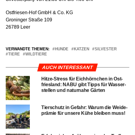
Ost­frie­sen-Hof GmbH & Co. KG
Gro­nin­ger Stra­ße 109
26789 Leer
VERWANDTE THEMEN:
HUNDE
KATZEN
SILVESTER
TIERE
WILDTIERE
AUCH INTERESSANT
Hit­ze-Stress für Eich­hörn­chen in Ost­
fries­land: NABU gibt Tipps für Was­ser­
stel­len und natur­na­he Gärten
Tier­schutz in Gefahr: War­um die Wei­de­
prä­mie für unse­re Kühe blei­ben muss!