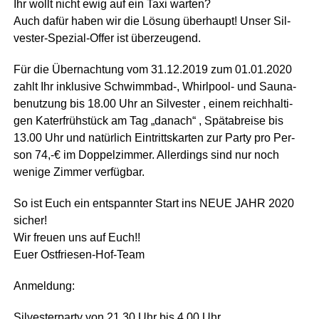
Ihr wollt nicht ewig auf ein Taxi warten?
Auch dafür haben wir die Lösung über­haupt! Unser Sil­
ves­ter-Spe­zi­al-Offer ist überzeugend.
Für die Über­nach­tung vom 31.12.2019 zum 01.01.2020
zahlt Ihr inklu­si­ve Schwimmbad‑, Whirl­pool- und Sau­na­
be­nut­zung bis 18.00 Uhr an Sil­ves­ter , einem reich­hal­ti­
gen Kater­früh­stück am Tag „danach“ , Spät­ab­rei­se bis
13.00 Uhr und natür­lich Ein­tritts­kar­ten zur Par­ty pro Per­
son 74,-€ im Dop­pel­zim­mer. Aller­dings sind nur noch
weni­ge Zim­mer verfügbar.
So ist Euch ein ent­spann­ter Start ins NEUE JAHR 2020
sicher!
Wir freu­en uns auf Euch!!
Euer Ostfriesen-Hof-Team
Anmel­dung:
Sil­ves­ter­par­ty von 21.30 Uhr bis 4.00 Uhr