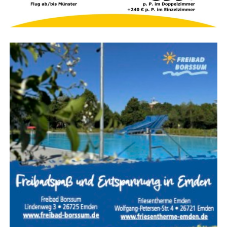
Natur­heil­pra­xis Astrid Frey
Spie­ker­oo­ger Str. 12, 26810
Westoverledingen
Tele­fon:
04955 / 9899844 |
Mobil:
0152 5183 8740
E‑Mail:
info@astridfrey.de
Anzeige