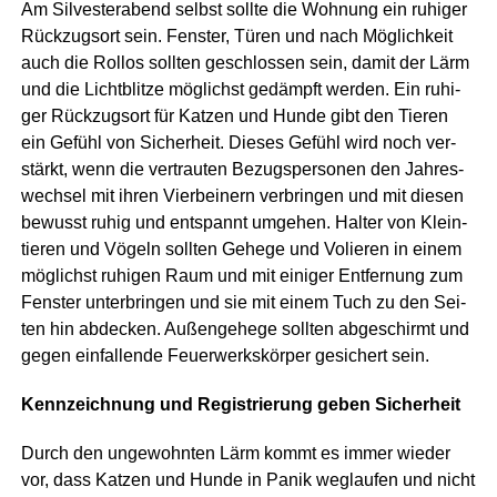
Am Sil­ves­ter­abend selbst soll­te die Woh­nung ein ruhi­ger
Rück­zugs­ort sein. Fens­ter, Türen und nach Mög­lich­keit
auch die Rol­los soll­ten geschlos­sen sein, damit der Lärm
und die Licht­blit­ze mög­lichst gedämpft wer­den. Ein ruhi­
ger Rück­zugs­ort für Kat­zen und Hun­de gibt den Tie­ren
ein Gefühl von Sicher­heit. Die­ses Gefühl wird noch ver­
stärkt, wenn die ver­trau­ten Bezugs­per­so­nen den Jah­res­
wech­sel mit ihren Vier­bei­nern ver­brin­gen und mit die­sen
bewusst ruhig und ent­spannt umge­hen. Hal­ter von Klein­
tie­ren und Vögeln soll­ten Gehe­ge und Volie­ren in einem
mög­lichst ruhi­gen Raum und mit eini­ger Ent­fer­nung zum
Fens­ter unter­brin­gen und sie mit einem Tuch zu den Sei­
ten hin abde­cken. Außen­ge­he­ge soll­ten abge­schirmt und
gegen ein­fal­len­de Feu­er­werks­kör­per gesi­chert sein.
Kenn­zeich­nung und Regis­trie­rung geben Sicherheit
Durch den unge­wohn­ten Lärm kommt es immer wie­der
vor, dass Kat­zen und Hun­de in Panik weg­lau­fen und nicht