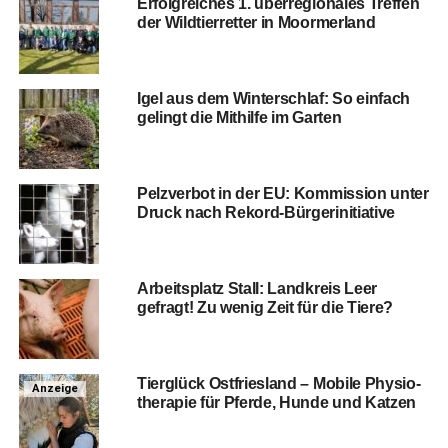
Erfolg­rei­ches 1. über­re­gio­na­les Tref­fen
der Wild­tier­ret­ter in Moormerland
Igel aus dem Win­ter­schlaf: So ein­fach
gelingt die Mit­hil­fe im Garten
Pelz­ver­bot in der EU: Kom­mis­si­on unter
Druck nach Rekord-Bürgerinitiative
Arbeits­platz Stall: Land­kreis Leer
gefragt! Zu wenig Zeit für die Tiere?
Tier­glück Ost­fries­land – Mobi­le Phy­sio­
Anzeige
the­ra­pie für Pfer­de, Hun­de und Katzen