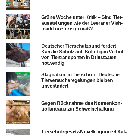
Grü­ne Woche unter Kri­tik – Sind Tier­
aus­stel­lun­gen wie der Leera­ner Vieh­
markt noch zeitgemäß?
Deut­scher Tier­schutz­bund for­dert
Kanz­ler Scholz auf: Sofor­ti­ges Ver­bot
von Tier­trans­por­ten in Dritt­staa­ten
notwendig
Sta­gna­ti­on im Tier­schutz: Deut­sche
Tier­ver­suchs­re­ge­lun­gen blei­ben
unverändert
Gegen Rück­nah­me des Nor­men­kon­
troll­an­trags zur Schweinehaltung
Tier­schutz­ge­setz-Novel­le igno­riert Kat­