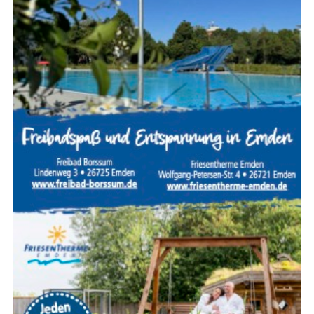
möglich.
Wei­te­re Infor­ma­tio­nen erteilt
Dani­el Bigl
von der Hand­
werks­kam­mer für Ost­fries­land tele­fo­nisch unter
04941
1797–60
oder per E‑Mail an
d.bigl@hwk-aurich.de
.
Anzeige