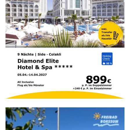
den benach­bar­ten Kam­mern aus Olden­burg orga­ni­siert.
Die Inno­va­ti­ons­be­ra­ter der Kam­mern und ein Patent­an­
walt infor­mie­ren über die Mög­lich­kei­ten gewerb­li­cher
Schutz­rech­te und geben Hin­wei­se zu Ver­mark­tungs­chan­
cen, recht­li­chen Rah­men­be­din­gun­gen sowie finan­zi­el­len
Förderprogrammen.
Ein Schwer­punkt der Bera­tung liegt auf dem Schutz geis­
ti­gen Eigen­tums. Erfin­der erhal­ten Infor­ma­tio­nen dar­über,
wie sich Ent­wick­lun­gen bei­spiels­wei­se durch
Paten­te
,
ein­ge­tra­ge­ne Designs
oder
Mar­ken
vor Ideen­klau schüt­
zen las­sen. Zu den mar­ken­recht­li­chen Schutz­mög­lich­kei­
ten zäh­len unter ande­rem Fir­men­lo­gos, Wer­be­slo­gans
oder cha­rak­te­ris­ti­sche Gestal­tungs­ele­men­te, die den Wie­
der­erken­nungs­wert eines Unter­neh­mens oder Pro­duk­tes
stärken.
Die Teil­nah­me am Erfin­der­sprech­tag ist kos­ten­frei. Eine
Anmel­dung ist online unter
www.hwk-aurich.de/erfinder