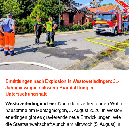
schi­ne,
die das Mate­ri­al direkt auf der Bau­stel­le als kon­ti­
nu­ier­li­che Misch- und Ein­bau­ein­heit herstellt.
Die Behör­den wei­sen jedoch aus­drück­lich dar­auf hin,
dass der Erfolg die­ses spe­zi­el­len Ver­fah­rens von dau­er­
haft geeig­ne­ten Wit­te­rungs­ver­hält­nis­sen abhängt.
Die
Mate­ria­li­en benö­ti­gen bestimm­te kli­ma­ti­sche Bedin­gun­
gen,
um ihre lang­le­bi­ge Wir­kung und Halt­bar­keit zu ent­
fal­ten.
Soll­te das Wet­ter nicht mit­spie­len,
kön­nen kurz­fris­
ti­ge Ver­schie­bun­gen der Arbei­ten in ein­zel­nen Abschnit­
ten erfor­der­lich werden.
Ermitt­lun­gen nach Explo­si­on in Wes­t­ov­er­le­din­gen: 31-
Jäh­ri­ger wegen schwe­rer Brand­stif­tung in
Untersuchungshaft
Westoverledingen/Leer.
Nach dem ver­hee­ren­den Wohn­
haus­brand am Mon­tag­mor­gen, 3. August 2026, in Wes­t­ov­
er­le­din­gen gibt es gra­vie­ren­de neue Ent­wick­lun­gen. Wie
die Staats­an­walt­schaft Aurich am Mitt­woch (5. August) in