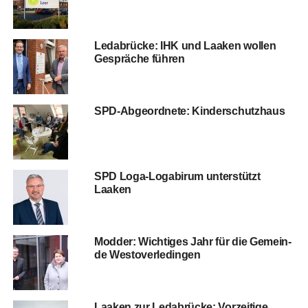
Leda­brü­cke: IHK und Laa­ken wol­len
Gesprä­che führen
SPD-Abge­ord­ne­te: Kinderschutzhaus
SPD Loga-Log­abir­um unter­stützt
Laaken
Mod­der: Wich­ti­ges Jahr für die Gemein­
de Westoverledingen
Laa­ken zur Leda­brü­cke: Vor­zei­ti­ge