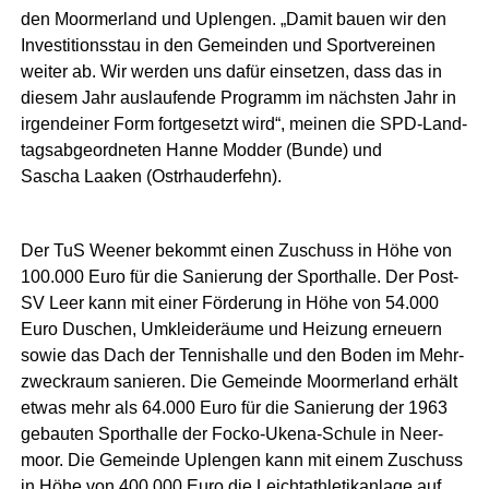
den Moorm­er­land und Uple­n­gen. „Damit bau­en wir den
Inves­ti­ti­ons­stau in den Gemein­den und Sport­ver­ei­nen
wei­ter ab. Wir wer­den uns dafür ein­set­zen, dass das in
die­sem Jahr aus­lau­fen­de Pro­gramm im nächs­ten Jahr in
irgend­ei­ner Form fort­ge­setzt wird“, mei­nen die SPD-Land­
tags­ab­ge­ord­ne­ten Han­ne Mod­der (Bun­de) und
Sascha Laa­ken (Ost­rhau­der­fehn).
Der TuS Wee­ner bekommt einen Zuschuss in Höhe von
100.000 Euro für die Sanie­rung der Sport­hal­le. Der Post-
SV Leer kann mit einer För­de­rung in Höhe von 54.000
Euro Duschen, Umklei­de­räu­me und Hei­zung erneu­ern
sowie das Dach der Ten­nis­hal­le und den Boden im Mehr­
zweck­raum sanie­ren. Die Gemein­de Moorm­er­land erhält
etwas mehr als 64.000 Euro für die Sanie­rung der 1963
gebau­ten Sport­hal­le der Focko-Uke­na-Schu­le in Neer­
moor. Die Gemein­de Uple­n­gen kann mit einem Zuschuss
in Höhe von 400.000 Euro die Leicht­ath­le­tik­an­la­ge auf