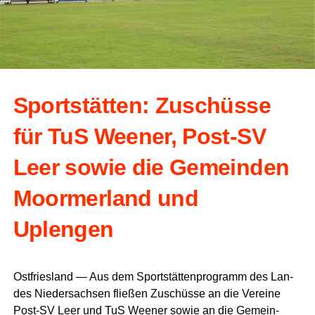
Sport­stät­ten: Zuschüs­se
für TuS Wee­ner, Post-SV
Leer sowie die Gemein­den
Moorm­er­land und
Uplengen
Ost­fries­land — Aus dem Sport­stät­ten­pro­gramm des Lan­
des Nie­der­sach­sen flie­ßen Zuschüs­se an die Ver­ei­ne
Post-SV Leer und TuS Wee­ner sowie an die Gemein­