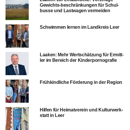
Gewichts-beschrän­kun­gen für Schul­
bus­se und Last­wa­gen vermeiden
Schwim­men ler­nen im Land­kreis Leer
Laa­ken: Mehr Wert­schät­zung für Ermitt­
ler im Bereich der Kinderpornografie
Früh­kind­li­che För­de­rung in der Region
Hil­fen für Hei­mat­ver­ein und Kul­tur­werk­
statt in Leer