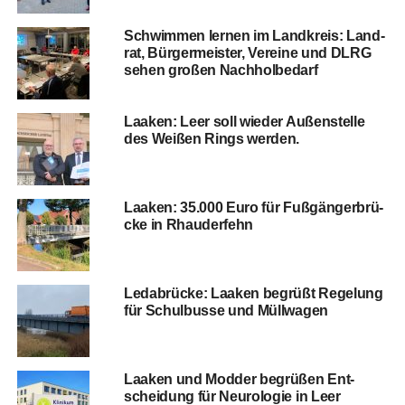
Schwim­men ler­nen im Land­kreis: Land­
rat, Bür­ger­meis­ter, Ver­ei­ne und DLRG
sehen gro­ßen Nachholbedarf
Laa­ken: Leer soll wie­der Außen­stel­le
des Wei­ßen Rings werden.
Laa­ken: 35.000 Euro für Fuß­gän­ger­brü­
cke in Rhauderfehn
Leda­brü­cke: Laa­ken begrüßt Rege­lung
für Schul­bus­se und Müllwagen
Laa­ken und Mod­der begrü­ßen Ent­
schei­dung für Neu­ro­lo­gie in Leer