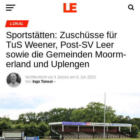
LOKAL
Sport­stät­ten: Zuschüs­se für
TuS Wee­ner, Post-SV Leer
sowie die Gemein­den Moorm­
er­land und Uplengen
Veröffentlicht
vor 4 Jahren
am
6. Juli 2022
Von
Ingo Tonsor -