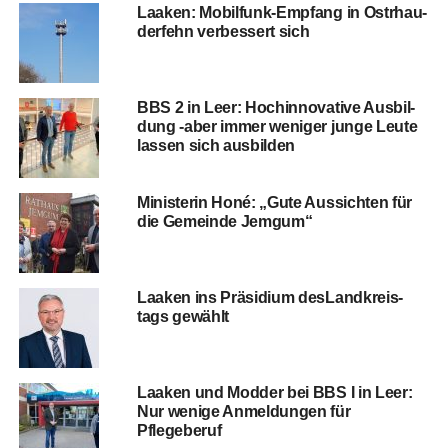
Laa­ken: Mobil­funk-Emp­fang in Ost­rhau­
der­fehn ver­bes­sert sich
BBS 2 in Leer: Hoch­in­no­va­ti­ve Aus­bil­
dung ‑aber immer weni­ger jun­ge Leu­te
las­sen sich ausbilden
Minis­te­rin Honé: „Gute Aus­sich­ten für
die Gemein­de Jemgum“
Laa­ken ins Prä­si­di­um des­Land­kreis­
tags gewählt
Laa­ken und Mod­der bei BBS I in Leer:
Nur weni­ge Anmel­dun­gen für
Pflegeberuf