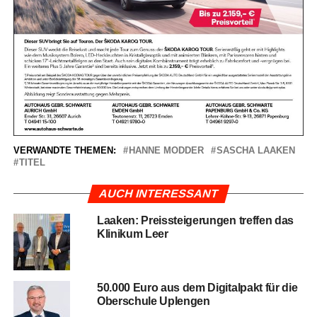
VERWANDTE THEMEN:
HANNE MODDER
SASCHA LAAKEN
TITEL
AUCH INTERESSANT
Laa­ken: Preis­stei­ge­run­gen tref­fen das
Kli­ni­kum Leer
50.000 Euro aus dem Digi­tal­pakt für die
Ober­schu­le Uplengen