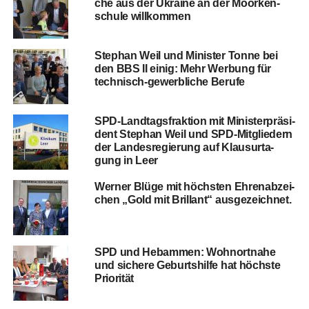
che aus der Ukrai­ne an der Möör­ken­
schu­le willkommen
Ste­phan Weil und Minis­ter Ton­ne bei
den BBS II einig: Mehr Wer­bung für
tech­nisch-gewerb­li­che Berufe
SPD-Land­tags­frak­ti­on mit Minis­ter­prä­si­
dent Ste­phan Weil und SPD-Mit­glie­dern
der Lan­des­re­gie­rung auf Klau­sur­ta­
gung in Leer
Wer­ner Blü­ge mit höchs­ten Ehren­ab­zei­
chen „Gold mit Bril­lant“ ausgezeichnet.
SPD und Heb­am­men: Wohn­ort­na­he
und siche­re Geburts­hil­fe hat höchs­te
Priorität