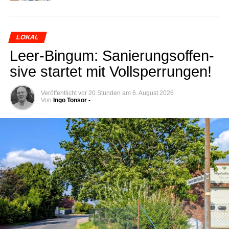
LOKAL
Leer-Bin­gum: Sanie­rungs­of­fen­
si­ve star­tet mit Vollsperrungen!
Veröffentlicht
vor 20 Stunden
am
6. August 2026
Von
Ingo Tonsor -