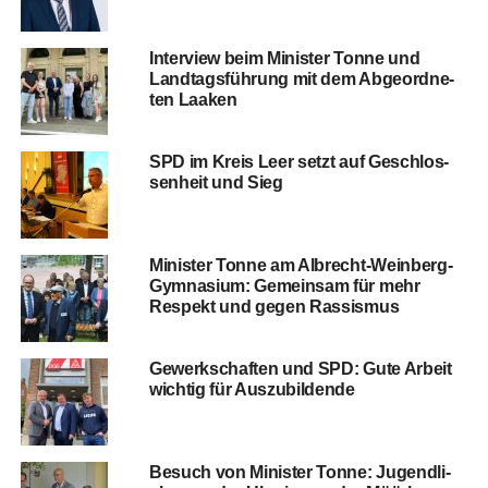
Inter­view beim Minis­ter Ton­ne und
Land­tags­füh­rung mit dem Abge­ord­ne­
ten Laaken
SPD im Kreis Leer setzt auf Geschlos­
sen­heit und Sieg
Minis­ter Ton­ne am Albrecht-Wein­berg-
Gym­na­si­um: Gemein­sam für mehr
Respekt und gegen Rassismus
Gewerk­schaf­ten und SPD: Gute Arbeit
wich­tig für Auszubildende
Besuch von Minis­ter Ton­ne: Jugend­li­