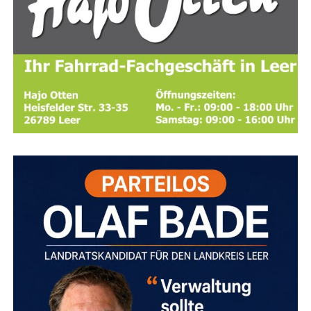
schafft ihm dabei eine geschütz­te Markt­po­si­ti­on und
schützt sei­ne Inno­va­ti­on vor Nachahmern.
Diens­tag, 11. August 2026 (07:00 bis 20:00 Uhr):
Zie­ge­lei­stra­ße (2. und 3. Bau­ab­schnitt)
Der
zwei­te Abschnitt liegt zwi­schen Bing­um­gas­ter
Stra­ße und An der Mat­thäi­kir­che,
der drit­te
Abschnitt zwi­schen An der Mat­thäi­kir­che und Am
Bin­gu­mer Deich.
Bei­de Abschnit­te wer­den par­al­lel
gesperrt.
Eine Umlei­tung wird über die Zie­ge­lei­
stra­ße,
die Ems­stra­ße (B 436) und Am Bin­gu­mer
Deich eingerichtet.
Diens­tag, 11. August, und Mitt­woch, 12. August
2026 (jeweils 07:00 bis 20:00 Uhr): Bing­um­gas­
ter Stra­ße
Der gesperr­te Abschnitt befin­det sich
zwi­schen Zie­ge­lei­stra­ße und Efeu­stra­ße.
Die
Umlei­tung führt über die Zie­ge­lei­stra­ße und die
Efeustraße.