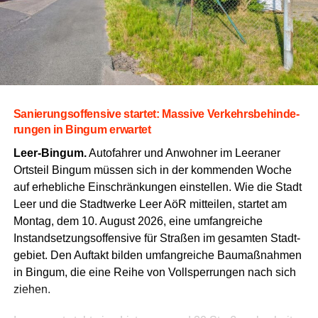
Sanie­rungs­of­fen­si­ve star­tet: Mas­si­ve Ver­kehrs­be­hin­de­
run­gen in Bin­gum erwartet
Leer-Bin­gum.
Auto­fah­rer und Anwoh­ner im Leera­ner
Orts­teil Bin­gum müs­sen sich in der kom­men­den Woche
auf erheb­li­che Ein­schrän­kun­gen ein­stel­len.
Wie die Stadt
Leer und die Stadt­wer­ke Leer AöR mit­tei­len,
star­tet am
Mon­tag,
dem 10.
August 2026,
eine umfang­rei­che
Instand­set­zungs­of­fen­si­ve für Stra­ßen im gesam­ten Stadt­
ge­biet.
Den Auf­takt bil­den umfang­rei­che Bau­maß­nah­men
in Bin­gum,
die eine Rei­he von Voll­sper­run­gen nach sich
ziehen.