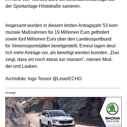
der Sport­an­la­ge Höst­stra­ße sanieren.
Ins­ge­samt wur­den in die­sem letz­ten Antrags­jahr 53 kom­
mu­na­le Maß­nah­men für 19 Mil­lio­nen Euro geför­dert
sowie fünf Mil­lio­nen Euro über den Lan­des­sport­bund
für Ver­eins­sport­stät­ten bereit­ge­stellt. Erneut lagen deut­
lich mehr Anträ­ge vor, als bewil­ligt wer­den konn­ten. „Das
zeigt, dass wir noch etwas tun müs­sen“, mei­nen Mod­
der und Laaken.
Archiv­fo­to: Ingo Ton­sor @LeserECHO
Anzeige