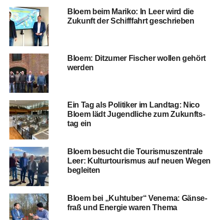
Blo­em beim Mari­ko: In Leer wird die
Zukunft der Schiff­fahrt geschrieben
Blo­em: Dit­zu­mer Fischer wol­len gehört
werden
Ein Tag als Poli­ti­ker im Land­tag: Nico
Blo­em lädt Jugend­li­che zum Zukunfts­
tag ein
Blo­em besucht die Tou­ris­mus­zen­tra­le
Leer: Kul­tur­tou­ris­mus auf neu­en Wegen
begleiten
Blo­em bei „Kuh­tu­ber“ Vene­ma: Gän­se­
fraß und Ener­gie waren Thema