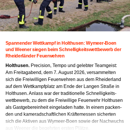
Span­nen­der Wett­kampf in Hol­thusen: Wymeer-Boen
und Wee­ner sie­gen beim Schnel­lig­keits­wett­be­werb der
Rhei­der­län­der Feuerwehren
Hol­thusen.
Pre­cis­i­on, Tem­po und geleb­ter Team­geist:
Am Frei­tag­abend, dem 7. August 2026, ver­sam­mel­ten
sich die Frei­wil­li­gen Feu­er­weh­ren aus dem Rhei­der­land
auf dem Wett­kampf­platz am Ende der Lan­gen Stra­ße in
Hol­thusen. Anlass war der tra­di­tio­nel­le Schnel­lig­keits­
wett­be­werb, zu dem die Frei­wil­li­ge Feu­er­wehr Hol­thusen
als Gast­ge­ber­ein­heit ein­ge­la­den hat­te. In einem packen­
den und kame­rad­schaft­li­chen Kräf­te­mes­sen sicher­ten
sich die Akti­ven aus Wymeer-Boen sowie der Nach­wuchs
aus Wee­ner die begehr­ten ers­ten Plätze.