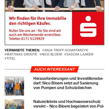
VERWANDTE THEMEN:
ANJA TROFF-SCHAFFARZYK
MATTHIAS GROOTE
NICO BLOEM
SASCHA LAAKEN
TITEL
AUCH INTERESSANT
Her­aus­for­de­run­gen und Inves­ti­ti­ons­be­
darf: Nico Blo­em setzt auf Sanie­rung
von Pum­pen und Schutzdeichen
Natur­er­leb­nis und Hoch­was­ser­schutz
ver­eint – Nico Blo­em begeis­tert von Pol­