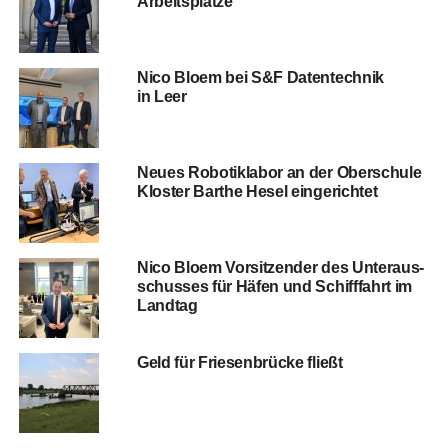
Arbeitsplätze
Nico Blo­em bei S&F Daten­tech­nik
in Leer
Neu­es Robo­tik­la­bor an der Ober­schu­le
Klos­ter Bar­the Hesel eingerichtet
Nico Blo­em Vor­sit­zen­der des Unter­aus­
schus­ses für Häfen und Schiff­fahrt im
Landtag
Geld für Frie­sen­brü­cke fließt