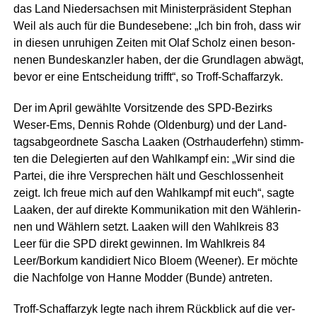
das Land Nie­der­sach­sen mit Minis­ter­prä­si­dent Ste­phan
Weil als auch für die Bun­des­ebe­ne: „Ich bin froh, dass wir
in die­sen unru­hi­gen Zei­ten mit Olaf Scholz einen beson­
ne­nen Bun­des­kanz­ler haben, der die Grund­la­gen abwägt,
bevor er eine Ent­schei­dung trifft“, so Troff-Schaffarzyk.
Der im April gewähl­te Vor­sit­zen­de des SPD-Bezirks
Weser-Ems, Den­nis Roh­de (Olden­burg) und der Land­
tags­ab­ge­ord­ne­te Sascha Laa­ken (Ost­rhau­der­fehn) stimm­
ten die Dele­gier­ten auf den Wahl­kampf ein: „Wir sind die
Par­tei, die ihre Ver­spre­chen hält und Geschlos­sen­heit
zeigt. Ich freue mich auf den Wahl­kampf mit euch“, sag­te
Laa­ken, der auf direk­te Kom­mu­ni­ka­ti­on mit den Wäh­le­rin­
nen und Wäh­lern setzt. Laa­ken will den Wahl­kreis 83
Leer für die SPD direkt gewin­nen. Im Wahl­kreis 84
Leer/Borkum kan­di­diert Nico Blo­em (Wee­ner). Er möch­te
die Nach­fol­ge von Han­ne Mod­der (Bun­de) antreten.
Troff-Schaffar­zyk leg­te nach ihrem Rück­blick auf die ver­