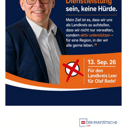
Da die Plät­ze im Fest­saal begrenzt sind, wird um eine
vor­he­ri­ge Anmel­dung gebeten.
Anmel­de­schluss:
Mon­tag, 24. August 2026
Anzeige
Ansprech­part­ne­rin:
Tom­ke Hamer (Gleich­stel­
lungs­be­auf­trag­te der Stadt Leer)
Tele­fon:
0491 9782–315
E‑Mail:
Tomke.Hamer@Leer.de
Anzeige