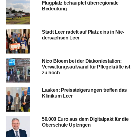
Flug­platz behaup­tet über­re­gio­na­le
Bedeutung
Stadt Leer radelt auf Platz eins in Nie­
der­sach­sen Leer
Nico Blo­em bei der Dia­ko­nie­sta­ti­on:
Ver­wal­tungs­auf­wand für Pfle­ge­kräf­te ist
zu hoch
Laa­ken: Preis­stei­ge­run­gen tref­fen das
Kli­ni­kum Leer
50.000 Euro aus dem Digi­tal­pakt für die
Ober­schu­le Uplengen