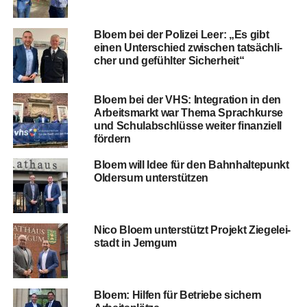
Blo­em bei der Poli­zei Leer: „Es gibt
einen Unter­schied zwi­schen tat­säch­li­
cher und gefühl­ter Sicherheit“
Blo­em bei der VHS: Inte­gra­ti­on in den
Arbeits­markt war The­ma Sprach­kur­se
und Schul­ab­schlüs­se wei­ter finan­zi­ell
fördern
Blo­em will Idee für den Bahn­hal­te­punkt
Older­sum unterstützen
Nico Blo­em unter­stützt Pro­jekt Zie­ge­lei­
stadt in Jemgum
Blo­em: Hil­fen für Betrie­be sichern