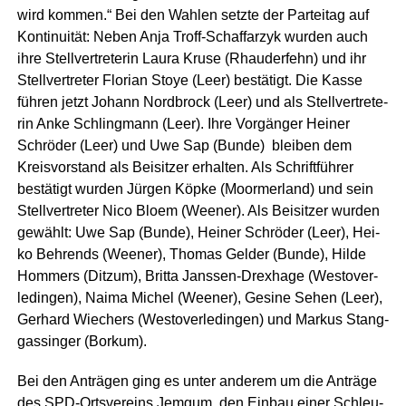
wird kom­men.“ Bei den Wah­len setz­te der Par­tei­tag auf
Kon­ti­nui­tät: Neben Anja Troff-Schaffar­zyk wur­den auch
ihre Stell­ver­tre­te­rin Lau­ra Kru­se (Rhau­der­fehn) und ihr
Stell­ver­tre­ter Flo­ri­an Stoye (Leer) bestä­tigt. Die Kas­se
füh­ren jetzt Johann Nord­b­rock (Leer) und als Stell­ver­tre­te­
rin Anke Schling­mann (Leer). Ihre Vor­gän­ger Hei­ner
Schrö­der (Leer) und Uwe Sap (Bun­de) blei­ben dem
Kreis­vor­stand als Bei­sit­zer erhal­ten. Als Schrift­füh­rer
bestä­tigt wur­den Jür­gen Köp­ke (Moorm­er­land) und sein
Stell­ver­tre­ter Nico Blo­em (Wee­ner). Als Bei­sit­zer wur­den
gewählt: Uwe Sap (Bun­de), Hei­ner Schrö­der (Leer), Hei­
ko Beh­rends (Wee­ner), Tho­mas Gel­der (Bun­de), Hil­de
Hom­mers (Ditz­um), Brit­ta Jans­sen-Drex­ha­ge (Wes­t­ov­er­
le­din­gen), Nai­ma Michel (Wee­ner), Gesi­ne Sehen (Leer),
Ger­hard Wie­chers (Wes­t­ov­er­le­din­gen) und Mar­kus Stang­
gas­sin­ger (Bor­kum).
Bei den Anträ­gen ging es unter ande­rem um die Anträ­ge
des SPD-Orts­ver­eins Jem­gum, den Ein­bau einer Schleu­