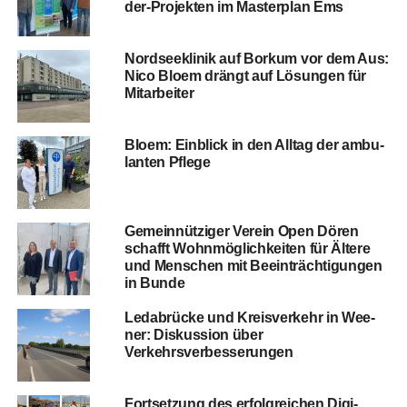
der-Pro­jek­ten im Mas­ter­plan Ems
Nord­see­kli­nik auf Bor­kum vor dem Aus:
Nico Blo­em drängt auf Lösun­gen für
Mitarbeiter
Blo­em: Ein­blick in den All­tag der ambu­
lan­ten Pflege
Gemein­nüt­zi­ger Ver­ein Open Dören
schafft Wohn­mög­lich­kei­ten für Älte­re
und Men­schen mit Beein­träch­ti­gun­gen
in Bunde
Leda­brü­cke und Kreis­ver­kehr in Wee­
ner: Dis­kus­si­on über
Verkehrsverbesserungen
Fort­set­zung des erfolg­rei­chen Digi­