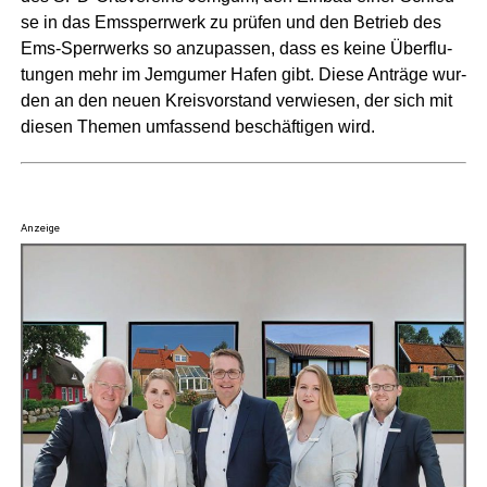
se in das Ems­sperr­werk zu prü­fen und den Betrieb des
Ems-Sperr­werks so anzu­pas­sen, dass es kei­ne Über­flu­
tun­gen mehr im Jem­gu­mer Hafen gibt. Die­se Anträ­ge wur­
den an den neu­en Kreis­vor­stand ver­wie­sen, der sich mit
die­sen The­men umfas­send beschäf­ti­gen wird.
Anzeige