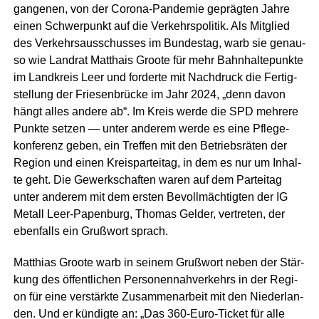
gan­ge­nen, von der Coro­na-Pan­de­mie gepräg­ten Jah­re
einen Schwer­punkt auf die Ver­kehrs­po­li­tik. Als Mit­glied
des Ver­kehrs­aus­schus­ses im Bun­des­tag, warb sie genau­
so wie Land­rat Mat­thais Groo­te für mehr Bahn­hal­te­punk­te
im Land­kreis Leer und for­der­te mit Nach­druck die Fer­tig­
stel­lung der Frie­sen­brü­cke im Jahr 2024, „denn davon
hängt alles ande­re ab“. Im Kreis wer­de die SPD meh­re­re
Punk­te set­zen — unter ande­rem wer­de es eine Pfle­ge­
kon­fe­renz geben, ein Tref­fen mit den Betriebs­rä­ten der
Regi­on und einen Kreis­par­tei­tag, in dem es nur um Inhal­
te geht. Die Gewerk­schaf­ten waren auf dem Par­tei­tag
unter ande­rem mit dem ers­ten Bevoll­mäch­tig­ten der IG
Metall Leer-Papen­burg, Tho­mas Gel­der, ver­tre­ten, der
eben­falls ein Gruß­wort sprach.
Mat­thi­as Groo­te warb in sei­nem Gruß­wort neben der Stär­
kung des öffent­li­chen Per­so­nen­nah­ver­kehrs in der Regi­
on für eine ver­stärk­te Zusam­men­ar­beit mit den Nie­der­lan­
den. Und er kün­dig­te an: „Das 360-Euro-Ticket für alle