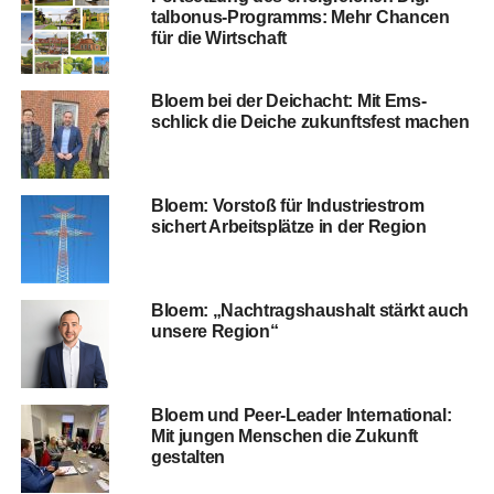
talbo­nus-Pro­gramms: Mehr Chan­cen
für die Wirtschaft
Blo­em bei der Deich­acht: Mit Ems­
schlick die Dei­che zukunfts­fest machen
Blo­em: Vor­stoß für Indus­trie­strom
sichert Arbeits­plät­ze in der Region
Blo­em: „Nach­trags­haus­halt stärkt auch
unse­re Region“
Blo­em und Peer-Lea­der Inter­na­tio­nal:
Mit jun­gen Men­schen die Zukunft
gestalten