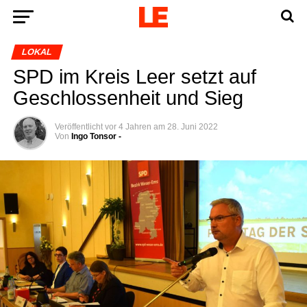
LOKAL
SPD im Kreis Leer setzt auf
Geschlos­sen­heit und Sieg
Veröffentlicht
vor 4 Jahren
am
28. Juni 2022
Von
Ingo Tonsor -