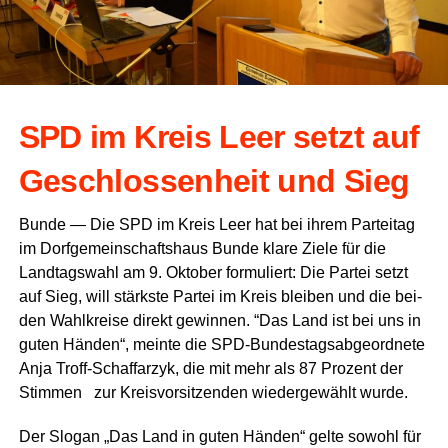
SPD im Kreis Leer setzt auf
Geschlos­sen­heit und Sieg
Bun­de — Die SPD im Kreis Leer hat bei ihrem Par­tei­tag
im Dorf­ge­mein­schafts­haus Bun­de kla­re Zie­le für die
Land­tags­wahl am 9. Okto­ber for­mu­liert: Die Par­tei setzt
auf Sieg, will stärks­te Par­tei im Kreis blei­ben und die bei­
den Wahl­krei­se direkt gewin­nen. “Das Land ist bei uns in
guten Hän­den“, mein­te die SPD-Bun­des­tags­ab­ge­ord­ne­te
Anja Troff-Schaffar­zyk, die mit mehr als 87 Pro­zent der
Stim­men zur Kreis­vor­sit­zen­den wie­der­ge­wählt wurde.
Der Slo­gan „Das Land in guten Hän­den“ gel­te sowohl für