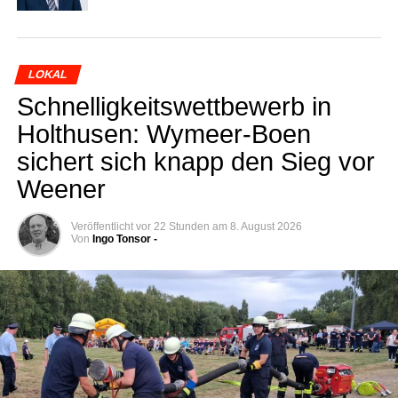
LOKAL
Schnel­lig­keits­wett­be­werb in
Hol­thusen: Wymeer-Boen
sichert sich knapp den Sieg vor
Weener
Veröffentlicht
vor 22 Stunden
am
8. August 2026
Von
Ingo Tonsor -