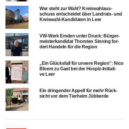
Wer steht zur Wahl? Kreis­wahl­aus­
schuss ent­schei­det über Land­rats- und
Kreis­wahl-Kan­di­da­ten in Leer
VW-Werk Emden unter Druck: Bür­ger­
meis­ter­kan­di­dat Thors­ten Sin­ning for­
dert Han­deln für die Region
„Ein Glücks­fall für unse­re Regi­on“: Nico
Blo­em zu Gast bei der Hos­piz-Initia­ti­
ve Leer
Ein drin­gen­der Appell für mehr Rück­
sicht vor dem Tier­heim Jübberde