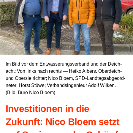
Im Bild vor dem Ent­wäs­se­rungs­ver­band und der Deich­
acht: Von links nach rechts — Hei­ko Albers, Ober­deich-
und Ober­siel­rich­ter; Nico Blo­em, SPD-Land­tags­ab­ge­ord­
ne­ter; Horst Stü­we; Ver­band­s­in­ge­nieur Adolf Wil­ken.
(Bild: Büro Nico Bloem)
Inves­ti­tio­nen in die
Zukunft: Nico Blo­em setzt