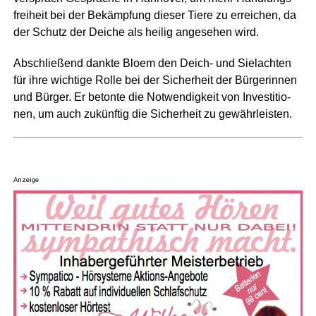
frei­heit bei der Bekämp­fung die­ser Tie­re zu errei­chen, da
der Schutz der Dei­che als hei­lig ange­se­hen wird.
Abschlie­ßend dank­te Blo­em den Deich- und Sie­lach­ten
für ihre wich­ti­ge Rol­le bei der Sicher­heit der Bür­ge­rin­nen
und Bür­ger. Er beton­te die Not­wen­dig­keit von Inves­ti­tio­
nen, um auch zukünf­tig die Sicher­heit zu gewährleisten.
Anzeige