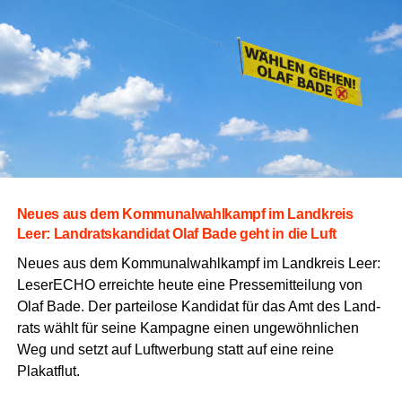
Neu­es aus dem Kom­mu­nal­wahl­kampf im Land­kreis
Leer: Land­rats­kan­di­dat Olaf Bade geht in die Luft
Neu­es aus dem Kom­mu­nal­wahl­kampf im Land­kreis Leer:
Lese­r­ECHO erreich­te heu­te eine Pres­se­mit­tei­lung von
Olaf Bade. Der par­tei­lo­se Kan­di­dat für das Amt des Land­
rats wählt für sei­ne Kam­pa­gne einen unge­wöhn­li­chen
Weg und setzt auf Luft­wer­bung statt auf eine rei­ne
Plakatflut.
Immer infor­miert mit „Wir Leera­ner“ & dem