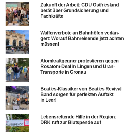
Zukunft der Arbeit: CDU Ost­fries­land
berät über Grund­si­che­rung und
Fachkräfte
Waf­fen­ver­bo­te an Bahn­hö­fen ver­län­
gert: Wor­auf Bahn­rei­sen­de jetzt ach­ten
müssen!
Atom­kraft­geg­ner pro­tes­tie­ren gegen
Rosatom-Deal in Lin­gen und Uran-
Trans­por­te in Gronau
Beat­les-Klas­si­ker von Beat­les Revi­val
Band sor­gen für per­fek­ten Auf­takt
in Leer!
Lebens­ret­ten­de Hil­fe in der Regi­on:
DRK ruft zur Blut­spen­de auf