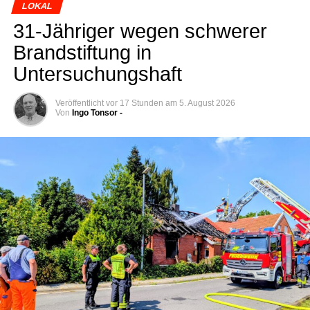
LOKAL
31-Jäh­ri­ger wegen schwe­rer
Brand­stif­tung in
Untersuchungshaft
Veröffentlicht
vor 17 Stunden
am
5. August 2026
Von
Ingo Tonsor -