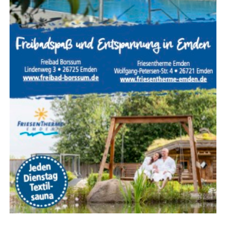
Für Inter­es­sier­te gab das Team um den Kan­di­da­ten noch
ein tech­ni­sches Detail mit auf den Weg: Auf den Fotos
der Akti­on sind seit­lich der Stan­ge spe­zi­el­le Rol­len zu
erken­nen. Die­se die­nen dazu, das Ban­ner beim Start im
Schlepp zu zie­hen. Da die unte­re Rol­le schwe­rer ist, rich­
tet sich das Ban­ner wäh­rend des Flugs auto­ma­tisch auf.
Vor der Lan­dung wird das Ban­ner über einer Rasen­flä­che
aus­ge­klinkt und abge­wor­fen.
Der Flug ist für den Zeit­raum von
15:00 Uhr bis 18:00 Uhr
ange­setzt, Start und Lan­dung erfol­gen am Flug­platz Nüt­
ter­moor.
© Bild: PICOFLY Luftwerbung