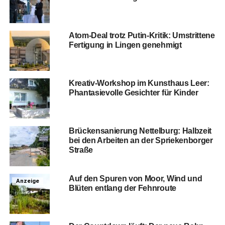
Atom-Deal trotz Putin-Kri­tik: Umstrit­te­ne
Fer­ti­gung in Lin­gen genehmigt
Krea­tiv-Work­shop im Kunst­haus Leer:
Phan­ta­sie­vol­le Gesich­ter für Kinder
Brü­cken­sa­nie­rung Net­tel­burg: Halb­zeit
bei den Arbei­ten an der Sprie­ken­bor­ger
Straße
Auf den Spu­ren von Moor, Wind und
Anzeige
Blü­ten ent­lang der Fehnroute