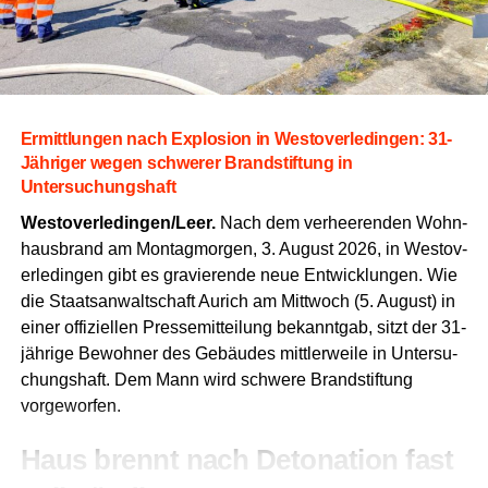
Ermitt­lun­gen nach Explo­si­on in Wes­t­ov­er­le­din­gen: 31-
Jäh­ri­ger wegen schwe­rer Brand­stif­tung in
Untersuchungshaft
Westoverledingen/Leer.
Nach dem ver­hee­ren­den Wohn­
haus­brand am Mon­tag­mor­gen, 3. August 2026, in Wes­t­ov­
er­le­din­gen gibt es gra­vie­ren­de neue Ent­wick­lun­gen. Wie
die Staats­an­walt­schaft Aurich am Mitt­woch (5. August) in
einer offi­zi­el­len Pres­se­mit­tei­lung bekannt­gab, sitzt der 31-
jäh­ri­ge Bewoh­ner des Gebäu­des mitt­ler­wei­le in Unter­su­
chungs­haft. Dem Mann wird schwe­re Brand­stif­tung
vorgeworfen.
Haus brennt nach Deto­na­ti­on fast