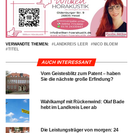
VERWANDTE THEMEN:
LANDKREIS LEER
NICO BLOEM
TITEL
AUCH INTERESSANT
Vom Geis­tes­blitz zum Patent – haben
Sie die nächs­te gro­ße Erfindung?
Wahl­kampf mit Rücken­wind: Olaf Bade
hebt im Land­kreis Leer ab
Die Leis­tungs­trä­ger von mor­gen: 24