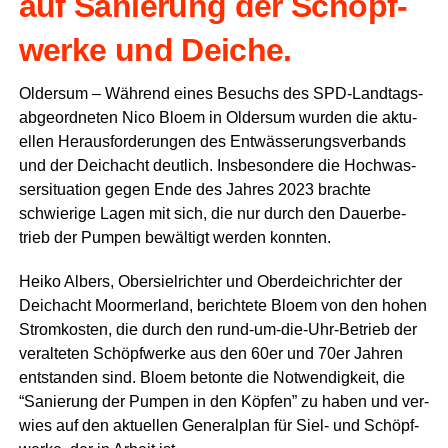
auf Sanie­rung der Schöpf­
wer­ke und Deiche.
Older­sum – Wäh­rend eines Besuchs des SPD-Land­tags­
ab­ge­ord­ne­ten Nico Blo­em in Older­sum wur­den die aktu­
el­len Her­aus­for­de­run­gen des Ent­wäs­se­rungs­ver­bands
und der Deich­acht deut­lich. Ins­be­son­de­re die Hoch­was­
ser­si­tua­ti­on gegen Ende des Jah­res 2023 brach­te
schwie­ri­ge Lagen mit sich, die nur durch den Dau­er­be­
trieb der Pum­pen bewäl­tigt wer­den konnten.
Hei­ko Albers, Ober­siel­rich­ter und Ober­deich­rich­ter der
Deich­acht Moorm­er­land, berich­te­te Blo­em von den hohen
Strom­kos­ten, die durch den rund-um-die-Uhr-Betrieb der
ver­al­te­ten Schöpf­wer­ke aus den 60er und 70er Jah­ren
ent­stan­den sind. Blo­em beton­te die Not­wen­dig­keit, die
“Sanie­rung der Pum­pen in den Köp­fen” zu haben und ver­
wies auf den aktu­el­len Gene­ral­plan für Siel- und Schöpf­