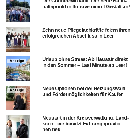
Der Count­down läuft: Der neue Bahn­
hal­te­punkt in Ihr­ho­ve nimmt Gestalt an!
Zehn neue Pfle­ge­fach­kräf­te fei­ern ihren
erfolg­rei­chen Abschluss in Leer
Urlaub ohne Stress: Ab Haus­tür direkt
Anzeige
in den Som­mer – Last Minu­te ab Leer!
Neue Optio­nen bei der Hei­zungs­wahl
Anzeige
und För­der­mög­lich­kei­ten für Käufer
Neu­start in der Kreis­ver­wal­tung: Land­
kreis Leer besetzt Füh­rungs­po­si­tio­
nen neu