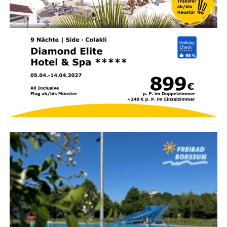
Gehöften.“
Hin­ter den Kulis­sen: Wie funk­tio­
niert der Bannerschlepp?
(Hin­weis der Redak­ti­on / Hin­ter­grund zur
Pressemitteilung)