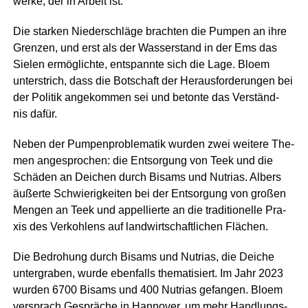
wer­ke, der in Arbeit ist.
Die star­ken Nie­der­schlä­ge brach­ten die Pum­pen an ihre
Gren­zen, und erst als der Was­ser­stand in der Ems das
Sie­len ermög­lich­te, ent­spann­te sich die Lage. Blo­em
unter­strich, dass die Bot­schaft der Her­aus­for­de­run­gen bei
der Poli­tik ange­kom­men sei und beton­te das Ver­ständ­
nis dafür.
Neben der Pum­pen­pro­ble­ma­tik wur­den zwei wei­te­re The­
men ange­spro­chen: die Ent­sor­gung von Teek und die
Schä­den an Dei­chen durch Bisams und Nut­ri­as. Albers
äußer­te Schwie­rig­kei­ten bei der Ent­sor­gung von gro­ßen
Men­gen an Teek und appel­lier­te an die tra­di­tio­nel­le Pra­
xis des Ver­koh­lens auf land­wirt­schaft­li­chen Flächen.
Die Bedro­hung durch Bisams und Nut­ri­as, die Dei­che
unter­gra­ben, wur­de eben­falls the­ma­ti­siert. Im Jahr 2023
wur­den 6700 Bisams und 400 Nut­ri­as gefan­gen. Blo­em
ver­sprach Gesprä­che in Han­no­ver, um mehr Hand­lungs­