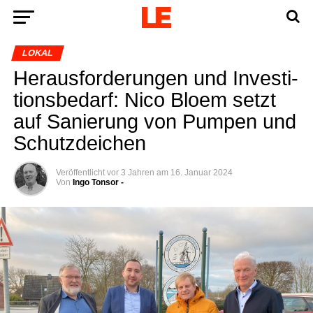
LOKAL
Her­aus­for­de­run­gen und Inves­ti­
ti­ons­be­darf: Nico Blo­em setzt
auf Sanie­rung von Pum­pen und
Schutzdeichen
Veröffentlicht
vor 3 Jahren
am
16. Januar 2024
Von
Ingo Tonsor -