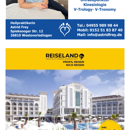
mich ein wei­te­rer
Grund, die klas­si­sche
Pla­ka­tie­rung deut­lich zu
Anzeige
redu­zie­ren“, so Bade in
der Mitteilung.
Auch das Flug­ban­ner selbst punk­tet beim The­ma Nach­
hal­tig­keit: Nach dem Ein­satz lässt es sich unkom­pli­ziert
zusam­men­fal­ten und in einer Tra­ge­ta­sche ver­stau­en –
Abfall ent­steht dabei kaum.
Bade fasst sei­nen Ansatz zusam­men: „Wahl­kampf braucht
Sicht­bar­keit, aber das muss nicht zwangs­läu­fig bedeu­ten,
mög­lichst vie­le Pla­ka­te im öffent­li­chen Raum auf­zu­hän­
gen. Ich möch­te zei­gen, dass auch neue Wege mög­lich
sind: sicht­bar, res­sour­cen­scho­nend und pas­send zu
einem weit­läu­fi­gen Land­kreis mit vie­len klei­nen Orten und