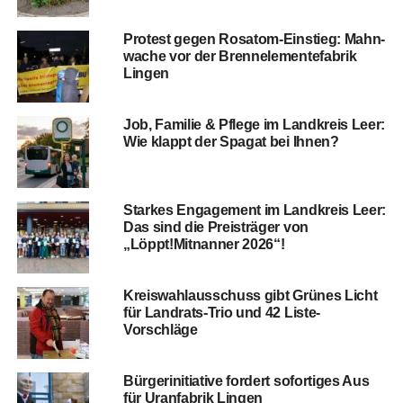
Pro­test gegen Rosatom-Ein­stieg: Mahn­
wa­che vor der Brenn­ele­men­te­fa­brik
Lingen
Job, Fami­lie & Pfle­ge im Land­kreis Leer:
Wie klappt der Spa­gat bei Ihnen?
Star­kes Enga­ge­ment im Land­kreis Leer:
Das sind die Preis­trä­ger von
„Löppt!Mitnanner 2026“!
Kreis­wahl­aus­schuss gibt Grü­nes Licht
für Land­rats-Trio und 42 Liste-
Vorschläge
Bür­ger­initia­ti­ve for­dert sofor­ti­ges Aus
für Uranfa­brik Lingen