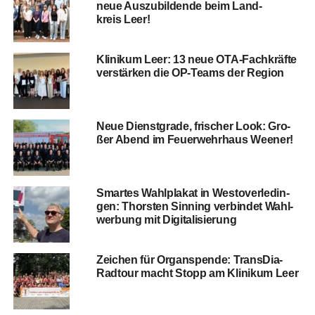
neue Aus­zu­bil­den­de beim Land­
kreis Leer!
Kli­ni­kum Leer: 13 neue OTA-Fach­kräf­te
ver­stär­ken die OP-Teams der Region
Neue Dienst­gra­de, fri­scher Look: Gro­
ßer Abend im Feu­er­wehr­haus Weener!
Smar­tes Wahl­pla­kat in Wes­t­ov­er­le­din­
gen: Thors­ten Sin­ning ver­bin­det Wahl­
wer­bung mit Digitalisierung
Zei­chen für Organ­spen­de: Trans­Dia-
Rad­tour macht Stopp am Kli­ni­kum Leer