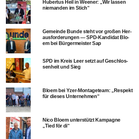
Huber­tus Heil in Wee­ner: „Wir las­sen
nie­man­den im Stich“
Gemein­de Bun­de steht vor gro­ßen Her­
aus­for­de­run­gen — SPD-Kan­di­dat Blo­
em bei Bür­ger­meis­ter Sap
SPD im Kreis Leer setzt auf Geschlos­
sen­heit und Sieg
Blo­em bei Yzer-Mon­ta­ge­team: „Respekt
für die­ses Unternehmen“
Nico Blo­em unter­stützt Kam­pa­gne
„Tied för di“