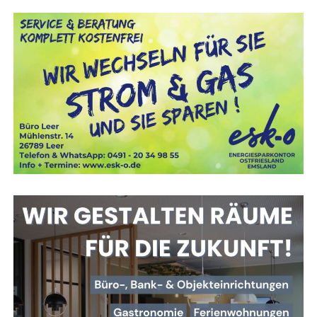
Medi­en­haus Ost­fries­land / Emsland