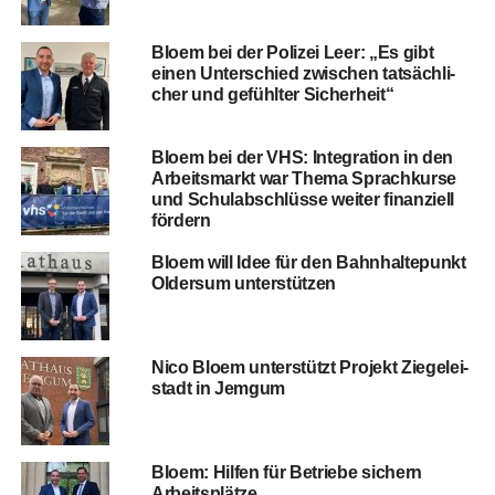
Blo­em bei der Poli­zei Leer: „Es gibt
einen Unter­schied zwi­schen tat­säch­li­
cher und gefühl­ter Sicherheit“
Blo­em bei der VHS: Inte­gra­ti­on in den
Arbeits­markt war The­ma Sprach­kur­se
und Schul­ab­schlüs­se wei­ter finan­zi­ell
fördern
Blo­em will Idee für den Bahn­hal­te­punkt
Older­sum unterstützen
Nico Blo­em unter­stützt Pro­jekt Zie­ge­lei­
stadt in Jemgum
Blo­em: Hil­fen für Betrie­be sichern
Arbeitsplätze