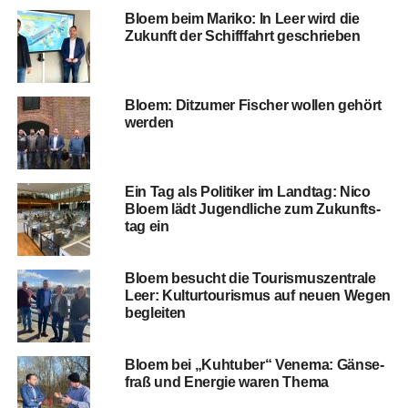
Blo­em beim Mari­ko: In Leer wird die
Zukunft der Schiff­fahrt geschrieben
Blo­em: Dit­zu­mer Fischer wol­len gehört
werden
Ein Tag als Poli­ti­ker im Land­tag: Nico
Blo­em lädt Jugend­li­che zum Zukunfts­
tag ein
Blo­em besucht die Tou­ris­mus­zen­tra­le
Leer: Kul­tur­tou­ris­mus auf neu­en Wegen
begleiten
Blo­em bei „Kuh­tu­ber“ Vene­ma: Gän­se­
fraß und Ener­gie waren Thema