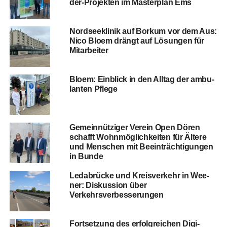
der-Pro­jek­ten im Mas­ter­plan Ems
Nord­see­kli­nik auf Bor­kum vor dem Aus:
Nico Blo­em drängt auf Lösun­gen für
Mitarbeiter
Blo­em: Ein­blick in den All­tag der ambu­
lan­ten Pflege
Gemein­nüt­zi­ger Ver­ein Open Dören
schafft Wohn­mög­lich­kei­ten für Älte­re
und Men­schen mit Beein­träch­ti­gun­gen
in Bunde
Leda­brü­cke und Kreis­ver­kehr in Wee­
ner: Dis­kus­si­on über
Verkehrsverbesserungen
Fort­set­zung des erfolg­rei­chen Digi­