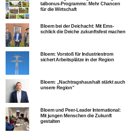
talbo­nus-Pro­gramms: Mehr Chan­cen
für die Wirtschaft
Blo­em bei der Deich­acht: Mit Ems­
schlick die Dei­che zukunfts­fest machen
Blo­em: Vor­stoß für Indus­trie­strom
sichert Arbeits­plät­ze in der Region
Blo­em: „Nach­trags­haus­halt stärkt auch
unse­re Region“
Blo­em und Peer-Lea­der Inter­na­tio­nal:
Mit jun­gen Men­schen die Zukunft
gestalten