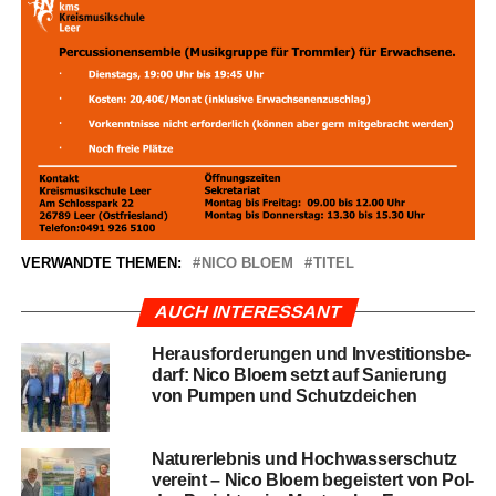
VERWANDTE THEMEN:
NICO BLOEM
TITEL
AUCH INTERESSANT
Her­aus­for­de­run­gen und Inves­ti­ti­ons­be­
darf: Nico Blo­em setzt auf Sanie­rung
von Pum­pen und Schutzdeichen
Natur­er­leb­nis und Hoch­was­ser­schutz
ver­eint – Nico Blo­em begeis­tert von Pol­