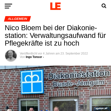
ALLGEMEIN
Nico Blo­em bei der Dia­ko­nie­
sta­ti­on: Ver­wal­tungs­auf­wand für
Pfle­ge­kräf­te ist zu hoch
Veröffentlicht
vor 4 Jahren
am
23. September 2022
Von
Ingo Tonsor -