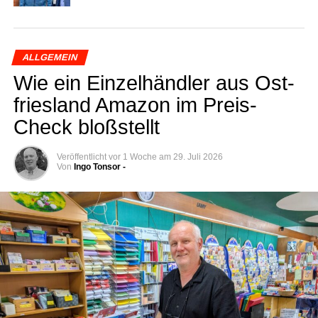
ALLGEMEIN
Wie ein Ein­zel­händ­ler aus Ost­
fries­land Ama­zon im Preis-
Check bloßstellt
Veröffentlicht
vor 1 Woche
am
29. Juli 2026
Von
Ingo Tonsor -