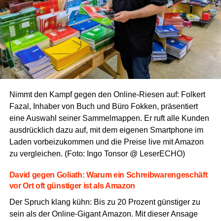
Nimmt den Kampf gegen den Online-Rie­sen auf: Fol­kert
Fazal, Inha­ber von Buch und Büro Fok­ken, prä­sen­tiert
eine Aus­wahl sei­ner Sam­mel­map­pen. Er ruft alle Kun­den
aus­drück­lich dazu auf, mit dem eige­nen Smart­phone im
Laden vor­bei­zu­kom­men und die Prei­se live mit Ama­zon
zu ver­glei­chen. (Foto: Ingo Ton­sor @ LeserECHO)
David gegen Goli­ath: War­um ein Schreib­wa­ren­ge­schäft
vor Ort oft güns­ti­ger ist als Amazon
Der Spruch klang kühn: Bis zu 20 Pro­zent güns­ti­ger zu
sein als der Online-Gigant Ama­zon. Mit die­ser Ansa­ge