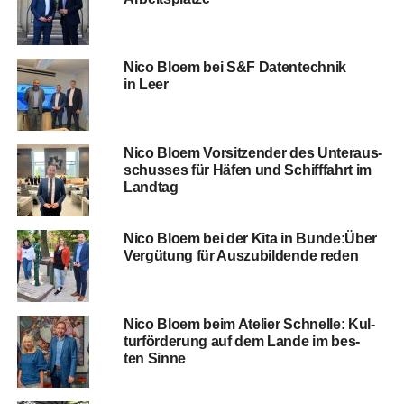
Nico Blo­em bei S&F Daten­tech­nik
in Leer
Nico Blo­em Vor­sit­zen­der des Unter­aus­
schus­ses für Häfen und Schiff­fahrt im
Landtag
Nico Blo­em bei der Kita in Bunde:Über
Ver­gü­tung für Aus­zu­bil­den­de reden
Nico Blo­em beim Ate­lier Schnel­le: Kul­
tur­för­de­rung auf dem Lan­de im bes­
ten Sinne