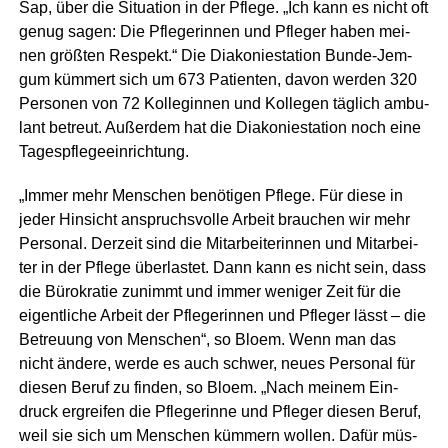
Sap, über die Situa­ti­on in der Pfle­ge. „Ich kann es nicht oft
genug sagen: Die Pfle­ge­rin­nen und Pfle­ger haben mei­
nen größ­ten Respekt.“ Die Dia­ko­nie­sta­ti­on Bun­de-Jem­
gum küm­mert sich um 673 Pati­en­ten, davon wer­den 320
Per­so­nen von 72 Kol­le­gin­nen und Kol­le­gen täg­lich ambu­
lant betreut. Außer­dem hat die Dia­ko­nie­sta­ti­on noch eine
Tagespflegeeinrichtung.
„Immer mehr Men­schen benö­ti­gen Pfle­ge. Für die­se in
jeder Hin­sicht anspruchs­vol­le Arbeit brau­chen wir mehr
Per­so­nal. Der­zeit sind die Mit­ar­bei­te­rin­nen und Mit­ar­bei­
ter in der Pfle­ge über­las­tet. Dann kann es nicht sein, dass
die Büro­kra­tie zunimmt und immer weni­ger Zeit für die
eigent­li­che Arbeit der Pfle­ge­rin­nen und Pfle­ger lässt – die
Betreu­ung von Men­schen“, so Blo­em. Wenn man das
nicht ände­re, wer­de es auch schwer, neu­es Per­so­nal für
die­sen Beruf zu fin­den, so Blo­em. „Nach mei­nem Ein­
druck ergrei­fen die Pfle­ge­rin­ne und Pfle­ger die­sen Beruf,
weil sie sich um Men­schen küm­mern wol­len. Dafür müs­