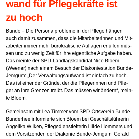
wand für Pfle­ge­kräf­te ist
zu hoch
Bun­de – Die Per­so­nal­pro­ble­me in der Pfle­ge hän­gen
auch damit zusam­men, dass die Mit­ar­bei­te­rin­nen und Mit­
ar­bei­ter immer mehr büro­kra­ti­sche Auf­la­gen erfül­len müs­
sen und zu wenig Zeit für ihre eigent­li­che Auf­ga­be haben.
Das mein­te der SPD-Land­tags­kan­di­dat Nico Blo­em
(Wee­ner) nach einem Besuch der Dia­ko­nie­sta­ti­on Bun­de-
Jem­gum: „Der Ver­wal­tungs­auf­wand ist ein­fach zu hoch.
Das ist einer der Grün­de, der die Pfle­ge­rin­nen und Pfle­
ger an ihre Gren­zen treibt. Das müs­sen wir ändern“, mein­
te Bloem.
Gemein­sam mit Lea Tim­mer vom SPD-Orts­ver­ein Bun­de-
Bund­er­hee infor­mier­te sich Blo­em bei Geschäfts­füh­re­rin
Ange­li­ka Wil­ken, Pfle­ge­dienst­lei­te­rin Hil­de Hom­mers und
dem Vor­sit­zen­den der Dia­ko­nie Bun­de-Jem­gum, Gerald