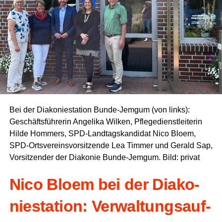
Bei der Dia­ko­nie­sta­ti­on Bun­de-Jem­gum (von links):
Geschäfts­füh­re­rin Ange­li­ka Wil­ken, Pfle­ge­dienst­lei­te­rin
Hil­de Hom­mers, SPD-Land­tags­kan­di­dat Nico Blo­em,
SPD-Orts­ver­eins­vor­sit­zen­de Lea Tim­mer und Gerald Sap,
Vor­sit­zen­der der Dia­ko­nie Bun­de-Jem­gum. Bild: privat
Nico Blo­em bei der Dia­ko­
nie­sta­ti­on: Ver­wal­tungs­auf­