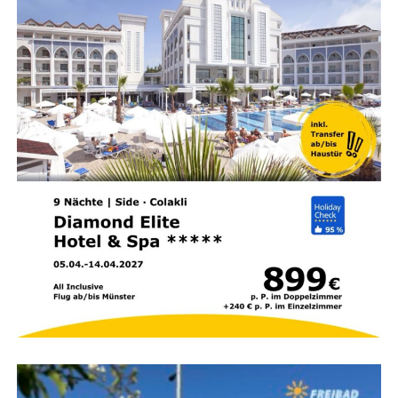
hin, dass sich ver­gleich­ba­re Ergeb­nis­se auch bei vie­len
ande­ren Ein­zel­händ­lern vor Ort zei­gen kön­nen – je nach
deren preis­li­cher Ori­en­tie­rung. Der Auf­ruf gilt daher ganz
all­ge­mein: Schau­en Sie vor dem nächs­ten Online-Kauf
Anzeige
bei Ihrem Fach­händ­ler vor Ort vor­bei, prü­fen Sie die Prei­
se und suchen Sie das ehr­li­che Gespräch. Wer lokal ein­
kauft, tut oft gleich dop­pelt etwas Gutes: Er schont das
eige­ne Porte­mon­naie und stärkt gleich­zei­tig die eige­
ne Stadt.
Anzeige