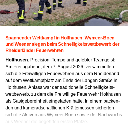
Span­nen­der Wett­kampf in Hol­thusen: Wymeer-Boen
und Wee­ner sie­gen beim Schnel­lig­keits­wett­be­werb der
Rhei­der­län­der Feuerwehren
Hol­thusen.
Pre­cis­i­on, Tem­po und geleb­ter Team­geist:
Am Frei­tag­abend, dem 7. August 2026, ver­sam­mel­ten
sich die Frei­wil­li­gen Feu­er­weh­ren aus dem Rhei­der­land
auf dem Wett­kampf­platz am Ende der Lan­gen Stra­ße in
Hol­thusen. Anlass war der tra­di­tio­nel­le Schnel­lig­keits­
wett­be­werb, zu dem die Frei­wil­li­ge Feu­er­wehr Hol­thusen
als Gast­ge­ber­ein­heit ein­ge­la­den hat­te. In einem packen­
den und kame­rad­schaft­li­chen Kräf­te­mes­sen sicher­ten
sich die Akti­ven aus Wymeer-Boen sowie der Nach­wuchs
aus Wee­ner die begehr­ten ers­ten Plätze.