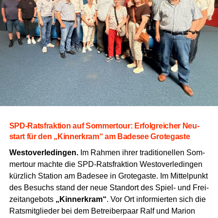
Das Her­stel­len der erfor­der­li­chen Schlauch­ver­bin­
dun­gen sowie das Pum­pen von Was­ser aus einem
Vorratsbecken.
Der Ziel­an­griff mit drei C‑Schläuchen, bei dem auf­
ge­stellt Ziel­ka­nis­ter punkt­ge­nau umge­spritzt wer­
den müssen.
Denk­bar knap­per Aus­gang bei den
SPD-Rats­frak­ti­on auf Som­mer­tour: Erfolg­rei­cher Neu­
Aktiven
start für den „Kin­ner­kram“ am Bade­see Grotegaste
Wes­t­ov­er­le­din­gen.
Im Rah­men ihrer tra­di­tio­nel­len Som­
In der Wer­tungs­grup­pe der akti­ven Orts­feu­er­weh­ren ent­
mer­tour mach­te die SPD-Rats­frak­ti­on Wes­t­ov­er­le­din­gen
wi­ckel­te sich ein hoch­span­nen­des Duell an der Spit­ze.
kürz­lich Sta­ti­on am Bade­see in Gro­te­gas­te. Im Mit­tel­punkt
Am Ende ent­schied die Frei­wil­li­ge Feu­er­wehr Wymeer-
des Besuchs stand der neue Stand­ort des Spiel- und Frei­
Boen das Ren­nen um Hun­derter­se­kun­den für sich: Mit
zeit­an­ge­bots
„Kin­ner­kram“
. Vor Ort infor­mier­ten sich die
einer Zeit von 72,90 Sekun­den und 427,10 Punk­ten hol­
Rats­mit­glie­der bei dem Betrei­ber­paar Ralf und Mari­on
ten sie sich knapp den Tur­nier­sieg vor der Feu­er­wehr