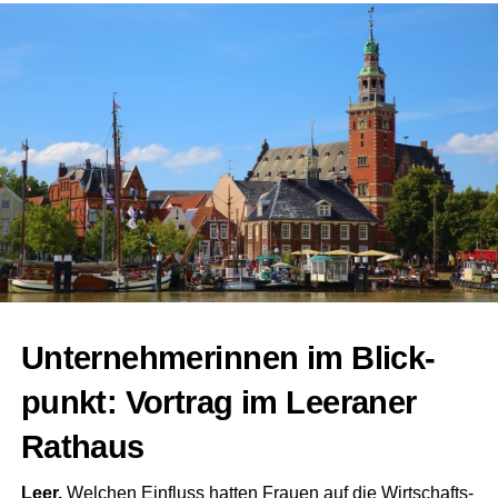
Bade­see erge­ben sich
3. Platz: Jem­gum
– Zeit: 101,58 sek. | End­punkt­
zahl: 398,42
neue Chan­cen für die
Orts­ent­wick­lung Ihr­ho­
4. Platz: Ditz­um
– Zeit: 107,67 sek. | End­punkt­
ves. Viel­mehr eröff­nen
zahl: 392,33
sich aber Chan­cen für
5. Platz: Hol­thusen
– Zeit: 126,50 sek. | End­
den Kin­ner­kram selbst“,
punkt­zahl: 373,50
erläu­ter­te der SPD-
Frak­ti­ons­vor­sit­zen­de
Plat­zie­rung Aktive:
Ger­hard Wie­chers
in
1. Platz: Wymeer-Boen
– Zeit: 72,90 sek. | End­
Unter­neh­me­rin­nen im Blick­
einer Pres­se­mit­tei­lung
punkt­zahl: 427,10
der Ratsfraktion.
punkt: Vor­trag im Leera­ner
2. Platz: Wee­ner
– Zeit: 73,23 sek. | End­punkt­zahl:
Rathaus
426,77
Neue Per­spek­ti­ven für Betrei­ber
Leer.
Wel­chen Ein­fluss hat­ten Frau­en auf die Wirt­schafts-