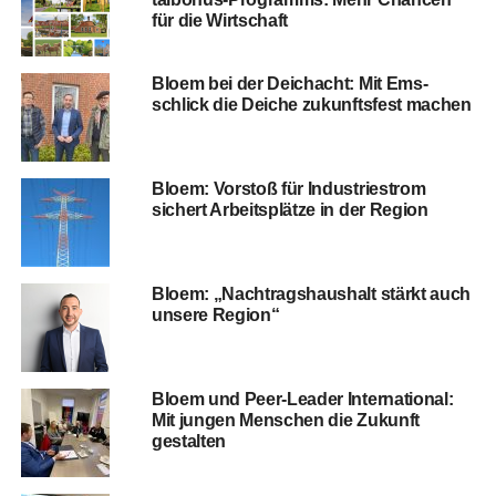
für die Wirtschaft
Blo­em bei der Deich­acht: Mit Ems­
schlick die Dei­che zukunfts­fest machen
Blo­em: Vor­stoß für Indus­trie­strom
sichert Arbeits­plät­ze in der Region
Blo­em: „Nach­trags­haus­halt stärkt auch
unse­re Region“
Blo­em und Peer-Lea­der Inter­na­tio­nal:
Mit jun­gen Men­schen die Zukunft
gestalten