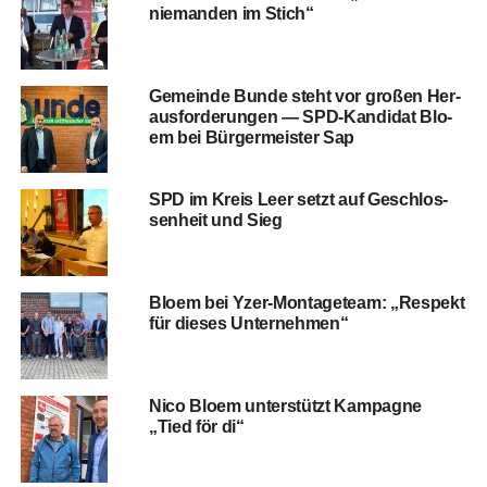
nie­man­den im Stich“
Gemein­de Bun­de steht vor gro­ßen Her­
aus­for­de­run­gen — SPD-Kan­di­dat Blo­
em bei Bür­ger­meis­ter Sap
SPD im Kreis Leer setzt auf Geschlos­
sen­heit und Sieg
Blo­em bei Yzer-Mon­ta­ge­team: „Respekt
für die­ses Unternehmen“
Nico Blo­em unter­stützt Kam­pa­gne
„Tied för di“