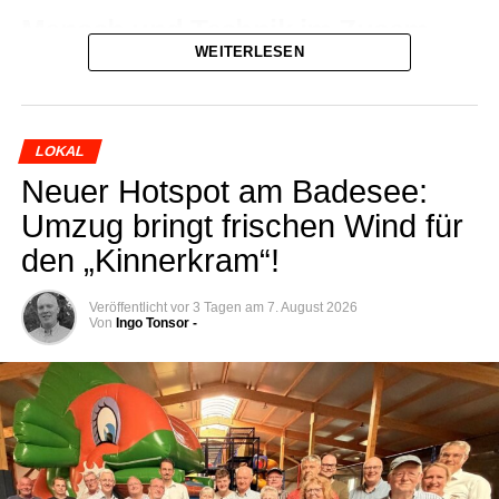
Mensch und Tech­nik im Zusam­
WEITERLESEN
men­spiel: Der Ablauf des
Löschangriffs
Ins­ge­samt tra­ten sechs akti­ve Orts­feu­er­wehr-Grup­pen
LOKAL
und fünf Jugend­feu­er­wehr­mach­schaf­ten gegen­ein­an­der
Neu­er Hot­spot am Bade­see:
an. Unter der fach­kun­di­gen und fai­ren Wer­tung des stell­
Umzug bringt fri­schen Wind für
ver­tre­ten­den Stadt­brand­meis­ters Stef­fen Voß zeig­ten alle
den „Kin­ner­kram“!
Ein­hei­ten durch­weg her­vor­ra­gen­de Leistungen.
Die Auf­ga­be des Wett­be­werbs ist pra­xis­nah und
Veröffentlicht
vor 3 Tagen
am
7. August 2026
Von
Ingo Tonsor -
anspruchs­voll zugleich: Es gilt, in mög­lichst kur­zer Zeit
und abso­lut feh­ler­frei einen voll­stän­di­gen Lösch­an­griff
auf­zu­bau­en. Jeder Hand­griff muss sitzen:
Das Kup­peln von vier Sau­g­län­gen zur
Wasserentnahme.