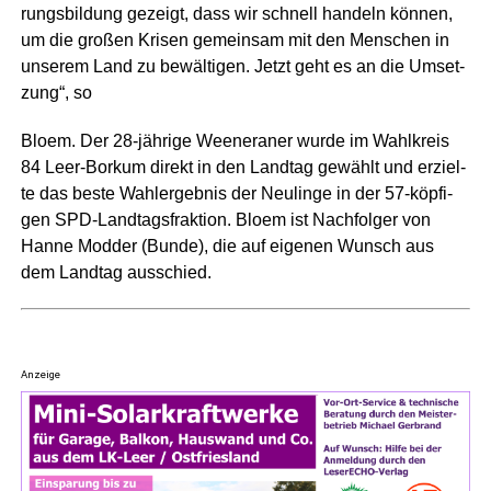
rungs­bil­dung gezeigt, dass wir schnell han­deln kön­nen,
um die gro­ßen Kri­sen gemein­sam mit den Men­schen in
unse­rem Land zu bewäl­ti­gen. Jetzt geht es an die Umset­
zung“, so
Blo­em. Der 28-jäh­ri­ge Weenera­ner wur­de im Wahl­kreis
84 Leer-Bor­kum direkt in den Land­tag gewählt und erziel­
te das bes­te Wahl­er­geb­nis der Neu­lin­ge in der 57-köp­fi­
gen SPD-Land­tags­frak­ti­on. Blo­em ist Nach­fol­ger von
Han­ne Mod­der (Bun­de), die auf eige­nen Wunsch aus
dem Land­tag ausschied.
Anzeige