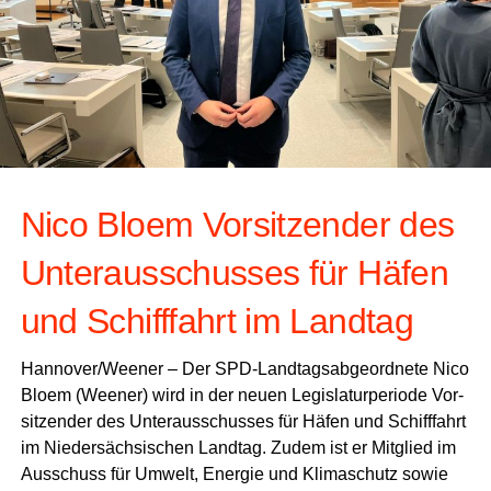
Nico Blo­em Vor­sit­zen­der des
Unter­aus­schus­ses für Häfen
und Schiff­fahrt im Landtag
Hannover/Weener – Der SPD-Land­tags­ab­ge­ord­ne­te Nico
Blo­em (Wee­ner) wird in der neu­en Legis­la­tur­pe­ri­ode Vor­
sit­zen­der des Unter­aus­schus­ses für Häfen und Schiff­fahrt
im Nie­der­säch­si­schen Land­tag. Zudem ist er Mit­glied im
Aus­schuss für Umwelt, Ener­gie und Kli­ma­schutz sowie