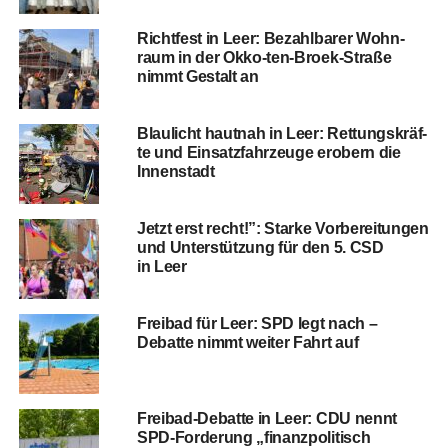
Richt­fest in Leer: Bezahl­ba­rer Wohn­
raum in der Okko-ten-Broek-Stra­ße
nimmt Gestalt an
Blau­licht haut­nah in Leer: Ret­tungs­kräf­
te und Ein­satz­fahr­zeu­ge erobern die
Innenstadt
Jetzt erst recht!”: Star­ke Vor­be­rei­tun­gen
und Unter­stüt­zung für den 5. CSD
in Leer
Frei­bad für Leer: SPD legt nach –
Debat­te nimmt wei­ter Fahrt auf
Frei­bad-Debat­te in Leer: CDU nennt
SPD-For­de­rung „finanz­po­li­tisch