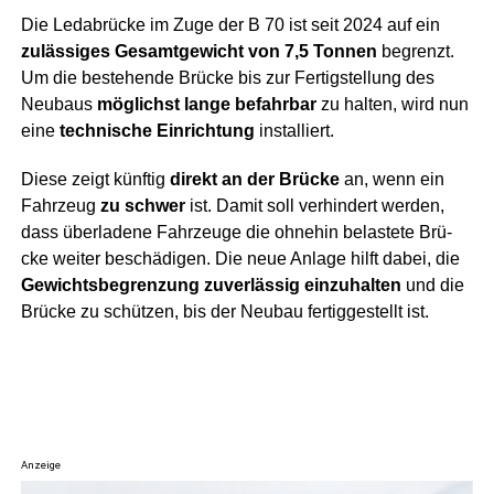
Die Leda­brü­cke im Zuge der B 70 ist seit 2024 auf ein
zuläs­si­ges Gesamt­ge­wicht von 7,5 Ton­nen
begrenzt.
Um die bestehen­de Brü­cke bis zur Fer­tig­stel­lung des
Neu­baus
mög­lichst lan­ge befahr­bar
zu hal­ten, wird nun
eine
tech­ni­sche Ein­rich­tung
installiert.
Die­se zeigt künf­tig
direkt an der Brü­cke
an, wenn ein
Fahr­zeug
zu schwer
ist. Damit soll ver­hin­dert wer­den,
dass über­la­de­ne Fahr­zeu­ge die ohne­hin belas­te­te Brü­
cke wei­ter beschä­di­gen. Die neue Anla­ge hilft dabei, die
Gewichts­be­gren­zung zuver­läs­sig ein­zu­hal­ten
und die
Brü­cke zu schüt­zen, bis der Neu­bau fer­tig­ge­stellt ist.
Anzeige