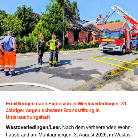
Ver­län­ge­rung der Lebens­dau­er der Fahr­bah­nen.
Zum
Ein­satz kommt eine spe­zi­ell ent­wi­ckel­te DSK-Ein­bau­ma­
schi­ne,
die das Mate­ri­al direkt auf der Bau­stel­le als kon­ti­
nu­ier­li­che Misch- und Ein­bau­ein­heit herstellt.
Die Behör­den wei­sen jedoch aus­drück­lich dar­auf hin,
dass der Erfolg die­ses spe­zi­el­len Ver­fah­rens von dau­er­
haft geeig­ne­ten Wit­te­rungs­ver­hält­nis­sen abhängt.
Die
Mate­ria­li­en benö­ti­gen bestimm­te kli­ma­ti­sche Bedin­gun­
gen,
um ihre lang­le­bi­ge Wir­kung und Halt­bar­keit zu ent­
fal­ten.
Soll­te das Wet­ter nicht mit­spie­len,
kön­nen kurz­fris­
ti­ge Ver­schie­bun­gen der Arbei­ten in ein­zel­nen Abschnit­
ten erfor­der­lich werden.
Ermitt­lun­gen nach Explo­si­on in Wes­t­ov­er­le­din­gen: 31-
Jäh­ri­ger wegen schwe­rer Brand­stif­tung in
Untersuchungshaft
Westoverledingen/Leer.
Nach dem ver­hee­ren­den Wohn­
haus­brand am Mon­tag­mor­gen, 3. August 2026, in Wes­t­ov­