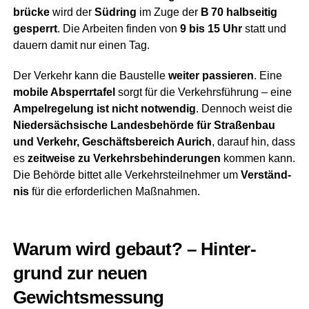
brü­cke
wird der
Süd­ring
im Zuge der
B 70
halb­sei­tig
gesperrt
. Die Arbei­ten fin­den von
9 bis 15 Uhr
statt und
dau­ern damit nur einen Tag.
Der Ver­kehr kann die Bau­stel­le
wei­ter pas­sie­ren
. Eine
mobi­le Absperr­ta­fel
sorgt für die Ver­kehrs­füh­rung – eine
Ampel­re­ge­lung ist nicht not­wen­dig
. Den­noch weist die
Nie­der­säch­si­sche Lan­des­be­hör­de für Stra­ßen­bau
und Ver­kehr, Geschäfts­be­reich Aurich
, dar­auf hin, dass
es
zeit­wei­se zu Ver­kehrs­be­hin­de­run­gen
kom­men kann.
Die Behör­de bit­tet alle Ver­kehrs­teil­neh­mer um
Ver­ständ­
nis
für die erfor­der­li­chen Maßnahmen.
War­um wird gebaut? – Hin­ter­
grund zur neu­en
Gewichtsmessung