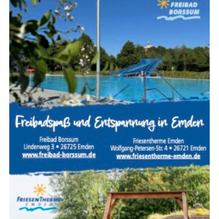
Die Teil­nah­me am Erfin­der­sprech­tag ist kos­ten­frei. Eine
Anmel­dung ist online unter
www.hwk-aurich.de/erfinder
möglich.
Wei­te­re Infor­ma­tio­nen erteilt
Dani­el Bigl
von der Hand­
werks­kam­mer für Ost­fries­land tele­fo­nisch unter
04941
1797–60
oder per E‑Mail an
d.bigl@hwk-aurich.de
.
Anzeige