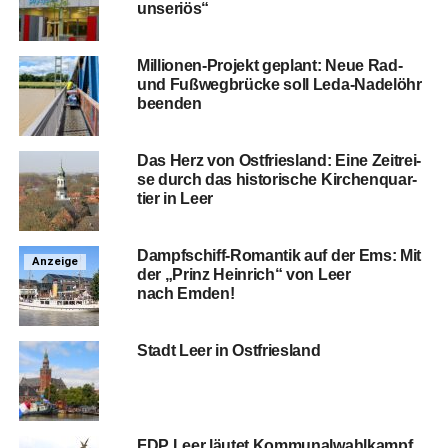
unseriös“
Mil­lio­nen-Pro­jekt geplant: Neue Rad-
und Fuß­weg­brü­cke soll Leda-Nadel­öhr
beenden
Das Herz von Ost­fries­land: Eine Zeit­rei­
se durch das his­to­ri­sche Kir­chen­quar­
tier in Leer
Dampf­schiff-Roman­tik auf der Ems: Mit
Anzeige
der „Prinz Hein­rich“ von Leer
nach Emden!
Stadt Leer in Ostfriesland
FDP Leer läu­tet Kom­mu­nal­wahl­kampf