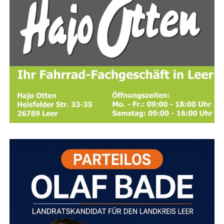
gesam­ten Län­ge gesperrt wird,
ist kei­ne Umlei­tung
DE 10 2007 032 008
erwir­ken. Heu­te ver­mark­tet er sein
vorgesehen.
Pro­dukt seit vie­len Jah­ren erfolg­reich. Das Patent ver­
schafft ihm dabei eine geschütz­te Markt­po­si­ti­on und
schützt sei­ne Inno­va­ti­on vor Nachahmern.
Diens­tag, 11. August 2026 (07:00 bis 20:00 Uhr):
Zie­ge­lei­stra­ße (2. und 3. Bau­ab­schnitt)
Der
zwei­te Abschnitt liegt zwi­schen Bing­um­gas­ter
Stra­ße und An der Mat­thäi­kir­che,
der drit­te
Abschnitt zwi­schen An der Mat­thäi­kir­che und Am
Bin­gu­mer Deich.
Bei­de Abschnit­te wer­den par­al­lel
gesperrt.
Eine Umlei­tung wird über die Zie­ge­lei­
stra­ße,
die Ems­stra­ße (B 436) und Am Bin­gu­mer
Deich eingerichtet.
Diens­tag, 11. August, und Mitt­woch, 12. August
2026 (jeweils 07:00 bis 20:00 Uhr): Bing­um­gas­
ter Stra­ße
Der gesperr­te Abschnitt befin­det sich
zwi­schen Zie­ge­lei­stra­ße und Efeu­stra­ße.
Die
Umlei­tung führt über die Zie­ge­lei­stra­ße und die