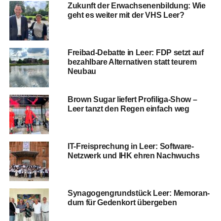
Zukunft der Erwach­se­nen­bil­dung: Wie
geht es wei­ter mit der VHS Leer?
Frei­bad-Debat­te in Leer: FDP setzt auf
bezahl­ba­re Alter­na­ti­ven statt teu­rem
Neubau
Brown Sugar lie­fert Profiliga‑Show –
Leer tanzt den Regen ein­fach weg
IT-Frei­spre­chung in Leer: Soft­ware-
Netz­werk und IHK ehren Nachwuchs
Syn­ago­gen­grund­stück Leer: Memo­ran­
dum für Gedenk­ort übergeben