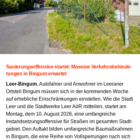
Sanie­rungs­of­fen­si­ve star­tet: Mas­si­ve Ver­kehrs­be­hin­de­
run­gen in Bin­gum erwartet
Leer-Bin­gum.
Auto­fah­rer und Anwoh­ner im Leera­ner
Orts­teil Bin­gum müs­sen sich in der kom­men­den Woche
auf erheb­li­che Ein­schrän­kun­gen ein­stel­len.
Wie die Stadt
Leer und die Stadt­wer­ke Leer AöR mit­tei­len,
star­tet am
Mon­tag,
dem 10.
August 2026,
eine umfang­rei­che
Instand­set­zungs­of­fen­si­ve für Stra­ßen im gesam­ten Stadt­
ge­biet.
Den Auf­takt bil­den umfang­rei­che Bau­maß­nah­men
in Bin­gum,
die eine Rei­he von Voll­sper­run­gen nach sich