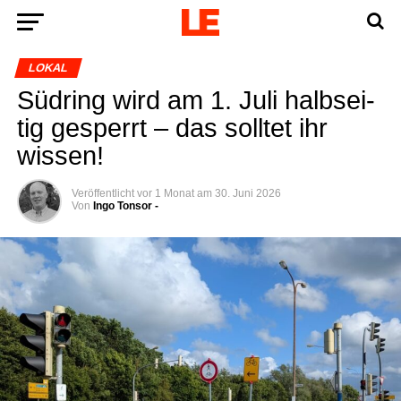
LOKAL
Süd­ring wird am 1. Juli halb­sei­
tig gesperrt – das soll­tet ihr
wissen!
Veröffentlicht
vor 1 Monat
am
30. Juni 2026
Von
Ingo Tonsor -