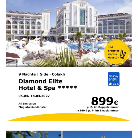
Der Erfin­der­sprech­tag wird gemein­sam von der
Hand­
werks­kam­mer für Ost­fries­land
, der
Indus­trie- und Han­
dels­kam­mer für Ost­fries­land und Papen­burg
sowie
den benach­bar­ten Kam­mern aus Olden­burg orga­ni­siert.
Die Inno­va­ti­ons­be­ra­ter der Kam­mern und ein Patent­an­
walt infor­mie­ren über die Mög­lich­kei­ten gewerb­li­cher
Schutz­rech­te und geben Hin­wei­se zu Ver­mark­tungs­chan­
cen, recht­li­chen Rah­men­be­din­gun­gen sowie finan­zi­el­len
Förderprogrammen.
Ein Schwer­punkt der Bera­tung liegt auf dem Schutz geis­
ti­gen Eigen­tums. Erfin­der erhal­ten Infor­ma­tio­nen dar­über,
wie sich Ent­wick­lun­gen bei­spiels­wei­se durch
Paten­te
,
ein­ge­tra­ge­ne Designs
oder
Mar­ken
vor Ideen­klau schüt­
zen las­sen. Zu den mar­ken­recht­li­chen Schutz­mög­lich­kei­
ten zäh­len unter ande­rem Fir­men­lo­gos, Wer­be­slo­gans
oder cha­rak­te­ris­ti­sche Gestal­tungs­ele­men­te, die den Wie­
der­erken­nungs­wert eines Unter­neh­mens oder Pro­duk­tes
stärken.