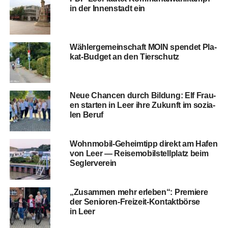
in der Innen­stadt ein
Wäh­ler­ge­mein­schaft MOIN spen­det Pla­
kat-Bud­get an den Tierschutz
Neue Chan­cen durch Bil­dung: Elf Frau­
en star­ten in Leer ihre Zukunft im sozia­
len Beruf
Wohn­mo­bil-Geheim­tipp direkt am Hafen
von Leer — Rei­se­mo­bil­stell­platz beim
Seglerverein
„Zusam­men mehr erle­ben“: Pre­mie­re
der Senio­ren-Frei­zeit-Kon­takt­bör­se
in Leer