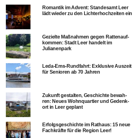
Roman­tik im Advent: Stan­des­amt Leer
lädt wie­der zu den Lich­ter­hoch­zei­ten ein
Geziel­te Maß­nah­men gegen Rat­ten­auf­
kom­men: Stadt Leer han­delt im
Julianenpark
Leda-Ems-Rund­fahrt: Exklu­si­ve Aus­zeit
für Senio­ren ab 70 Jahren
Zukunft gestal­ten, Geschich­te bewah­
ren: Neu­es Wohn­quar­tier und Gedenk­
ort in Leer geplant
Erfolgs­ge­schich­te im Rat­haus: 15 neue
Fach­kräf­te für die Regi­on Leer!