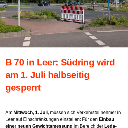
B 70 in Leer: Süd­ring wird
am 1. Juli halb­sei­tig
gesperrt
Am
Mitt­woch, 1. Juli
, müs­sen sich Ver­kehrs­teil­neh­mer in
Leer auf Ein­schrän­kun­gen ein­stel­len: Für den
Ein­bau
einer neu­en Gewichts­mes­sung
im Bereich der
Leda­