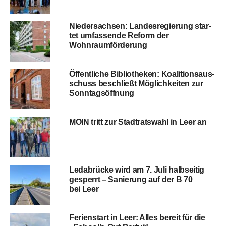
Nie­der­sach­sen: Lan­des­re­gie­rung star­
tet umfas­sen­de Reform der
Wohnraumförderung
Öffent­li­che Biblio­the­ken: Koali­ti­ons­aus­
schuss beschließt Mög­lich­kei­ten zur
Sonntagsöffnung
MOIN tritt zur Stadt­rats­wahl in Leer an
Leda­brü­cke wird am 7. Juli halb­sei­tig
gesperrt – Sanie­rung auf der B 70
bei Leer
Feri­en­start in Leer: Alles bereit für die