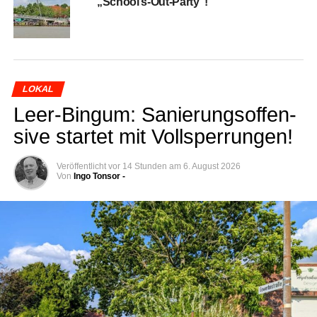
„School’s‑Out-Party“!
LOKAL
Leer-Bin­gum: Sanie­rungs­of­fen­
si­ve star­tet mit Vollsperrungen!
Veröffentlicht
vor 14 Stunden
am
6. August 2026
Von
Ingo Tonsor -