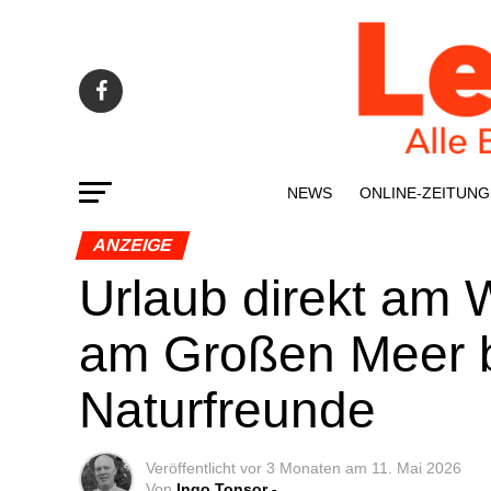
NEWS
ONLINE-ZEI­­TUNG
ANZEIGE
Urlaub direkt am W
am Gro­ßen Meer b
Naturfreunde
Veröffentlicht
vor 3 Monaten
am
11. Mai 2026
Von
Ingo Tonsor -