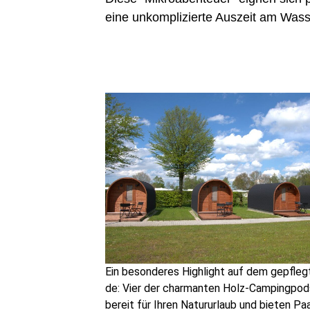
eine unkom­pli­zier­te Aus­zeit am Was
Ein beson­de­res High­light auf dem gepfleg
de: Vier der char­man­ten Holz-Cam­ping­pod
bereit für Ihren Natur­ur­laub und bie­ten Pa