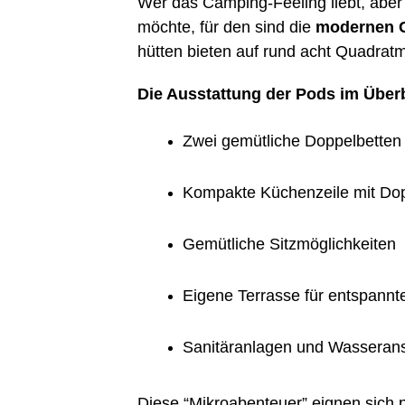
Wer das Cam­ping-Fee­ling liebt, aber 
möch­te, für den sind die
moder­nen 
hüt­ten bie­ten auf rund acht Qua­drat­
Die Aus­stat­tung der Pods im Überb
Zwei gemüt­li­che Doppelbetten
Kom­pak­te Küchen­zei­le mit Do
Gemüt­li­che Sitzmöglichkeiten
Eige­ne Ter­ras­se für ent­spann
Sani­tär­an­la­gen und Was­ser­an
Die­se “Mikro­aben­teu­er” eig­nen sich p