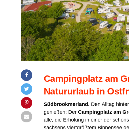
Cam­ping­platz am Gro
Natur­ur­laub in Ostf
Süd­brook­mer­land.
Den All­tag hin­te
genie­ßen: Der
Cam­ping­platz am Gr
alle, die Erho­lung in einer der schöns
sach­sens viert­größ­tem Bin­nen­see ge