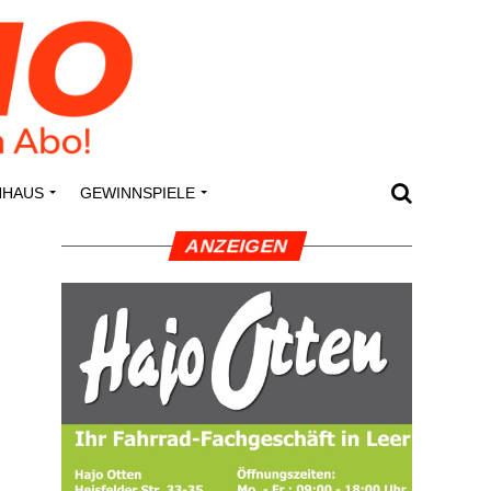
N­HAUS
GEWINN­SPIE­LE
ANZEI­GEN