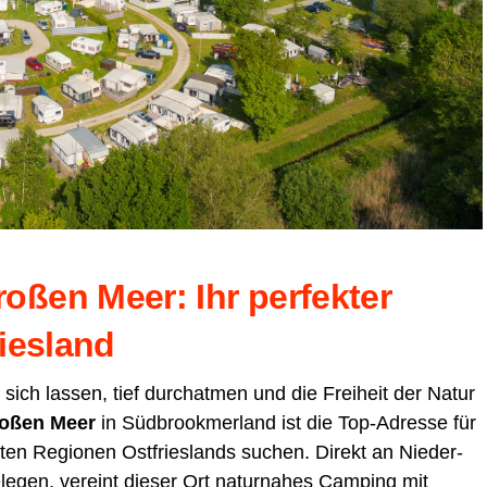
­ßen Meer: Ihr per­fek­ter
riesland
r sich las­sen, tief durch­at­men und die Frei­heit der Natur
o­ßen Meer
in Süd­brook­mer­land ist die Top-Adres­se für
­ten Regio­nen Ost­fries­lands suchen. Direkt an Nie­der­
le­gen, ver­eint die­ser Ort natur­na­hes Cam­ping mit