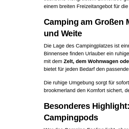
einem brei­ten Frei­zeit­an­ge­bot für di
Cam­ping am Gro­ßen M
und Weite
Die Lage des Cam­ping­plat­zes ist ein­
Bin­nen­see fin­den Urlau­ber ein ruhi
mit dem
Zelt, dem Wohn­wa­gen ode
bie­tet für jeden Bedarf den pas­sen­de
Die ruhi­ge Umge­bung sorgt für sofor­
brook­mer­land den Kom­fort sichert,
Beson­de­res High­ligh
Campingpods