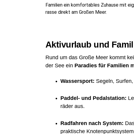
Fami­li­en ein kom­for­ta­bles Zuhau­se mit ei
ras­se direkt am Gro­ßen Meer.
Aktiv­ur­laub und Fami­l
Rund um das Gro­ße Meer kommt kei­ne L
der See ein
Para­dies für Fami­li­en 
Was­ser­sport:
Segeln, Sur­fen,
Pad­del- und Pedal­sta­ti­on:
Lei
rä­der aus.
Rad­fah­ren nach Sys­tem:
Das 
prak­ti­sche Kno­ten­punkt­sys­tem 