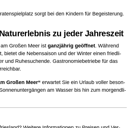
ra­ten­spiel­platz sorgt bei den Kin­dern für Begeisterung.
Natur­er­leb­nis zu jeder Jahreszeit
tz am Gro­ßen Meer ist
ganz­jäh­rig geöff­net
. Wäh­rend
 bie­tet die Neben­sai­son und der Win­ter einen fried­li­
er und Ruhe­su­chen­de. Gas­tro­no­mie­be­trie­be für das
rreichbar.
 am Gro­ßen Meer“
erwar­tet Sie ein Urlaub vol­ler beson­
 Son­nen­un­ter­gän­gen am Was­ser bis hin zum mor­gend­li­
fries­land? Wei­te­re Infor­ma­tio­nen zu Prei­sen und Ver­