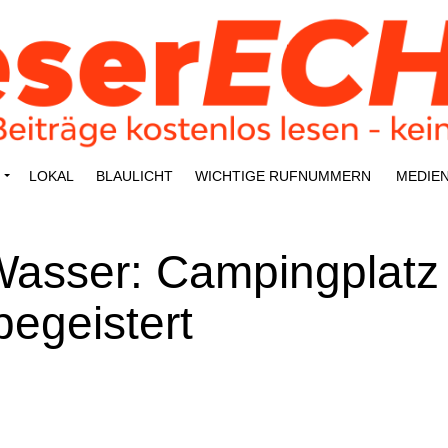
LOKAL
BLAU­LICHT
WICH­TI­GE RUFNUMMERN
MEDI­E
as­ser: Cam­ping­platz
egeis­tert