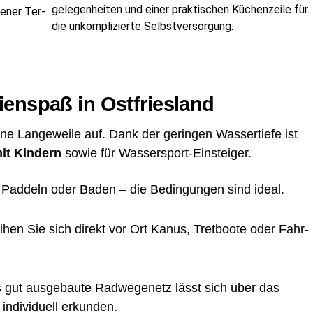
ge­le­gen­hei­ten und einer prak­ti­schen Küchen­zei­le für
ge­ner Ter­
die unkom­pli­zier­te Selbstversorgung.
i­en­spaß in Ostfriesland
an­ge­wei­le auf. Dank der gerin­gen Was­ser­tie­fe ist
mit Kin­dern
sowie für Wassersport-Einsteiger.
 Pad­deln oder Baden – die Bedin­gun­gen sind ideal.
­hen Sie sich direkt vor Ort Kanus, Tret­boo­te oder Fahr­
gut aus­ge­bau­te Rad­we­ge­netz lässt sich über das
indi­vi­du­ell erkunden.