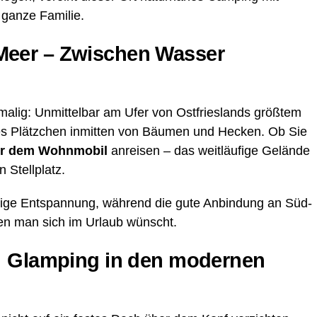
e gan­ze Familie.
eer – Zwi­schen Was­ser
ma­lig: Unmit­tel­bar am Ufer von Ost­fries­lands größ­tem
­ges Plätz­chen inmit­ten von Bäu­men und Hecken. Ob Sie
r dem Wohn­mo­bil
anrei­sen – das weit­läu­fi­ge Gelän­de
n Stellplatz.
ti­ge Ent­span­nung, wäh­rend die gute Anbin­dung an Süd­
 den man sich im Urlaub wünscht.
t: Glam­ping in den moder­nen