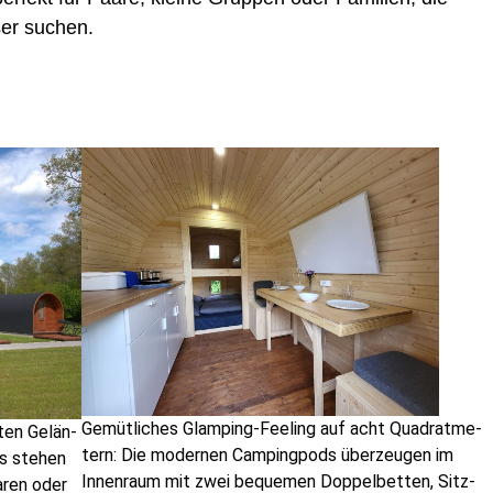
­ser suchen.
Gemüt­li­ches Glam­ping-Fee­ling auf acht Qua­drat­me­
­ten Gelän­
tern: Die moder­nen Cam­ping­pods über­zeu­gen im
s ste­hen
Innen­raum mit zwei beque­men Dop­pel­bet­ten, Sitz­
a­ren oder