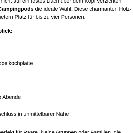
nicht auf ein fes­tes Dach über dem Kopf ver­zich­ten
Cam­ping­pods
die idea­le Wahl. Die­se char­man­ten Holz­
me­tern Platz für bis zu vier Personen.
lick:
ppelkochplatte
­te Abende
­schluss in unmit­tel­ba­rer Nähe
er­fekt für Paa­re, klei­ne Grup­pen oder Fami­li­en, die