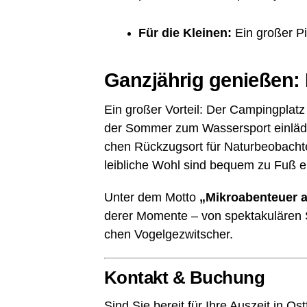
Für die Klei­nen:
Ein gro­ßer Pi
Ganz­jäh­rig genie­ßen: 
Ein gro­ßer Vor­teil: Der Cam­ping­pla
der Som­mer zum Was­ser­sport ein­lädt,
chen Rück­zugs­ort für Natur­be­ob­ach­t
leib­li­che Wohl sind bequem zu Fuß e
Unter dem Mot­to
„Mikro­aben­teu­er
de­rer Momen­te – von spek­ta­ku­lä­ren
chen Vogelgezwitscher.
Kon­takt & Buchung
Sind Sie bereit für Ihre Aus­zeit in Ost­