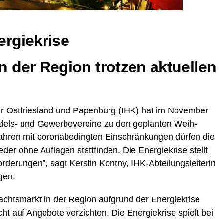
ergiekrise
 der Regi­on trot­zen aktu­el­len
ür Ost­fries­land und Papen­burg (IHK) hat im Novem­ber
dels- und Gewer­be­ver­ei­ne zu den geplan­ten Weih­
­ren mit coro­nabe­ding­ten Ein­schrän­kun­gen dür­fen die
er ohne Auf­la­gen statt­fin­den. Die Ener­gie­kri­se stellt
de­run­gen”, sagt Kers­tin Kont­ny, IHK-Abtei­lungs­lei­te­rin
gen.
hts­markt in der Regi­on auf­grund der Ener­gie­kri­se
auf Ange­bo­te ver­zich­ten. Die Ener­gie­kri­se spielt bei