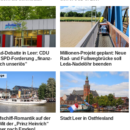
ad-Debat­te in Leer: CDU
Mil­lio­nen-Pro­jekt geplant: Neue
 SPD-For­de­rung „finanz­
Rad- und Fuß­weg­brü­cke soll
tisch unseriös“
Leda-Nadel­öhr beenden
ige
schiff-Roman­tik auf der
Stadt Leer in Ostfriesland
it der „Prinz Hein­rich“
eer nach Emden!