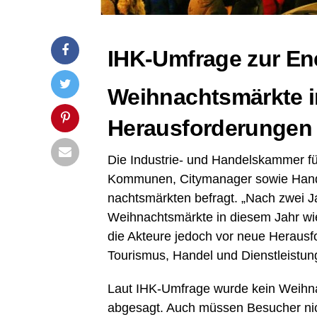
IHK-Umfra­ge zur En
Weih­nachts­märk­te in
Herausforderungen
Die Indus­trie- und Han­dels­kam­mer f
Kom­mu­nen, City­ma­na­ger sowie Han­
nachts­märk­ten befragt. „Nach zwei Jah
Weih­nachts­märk­te in die­sem Jahr wie­d
die Akteu­re jedoch vor neue Her­aus­for­
Tou­ris­mus, Han­del und Dienstleistun
Laut IHK-Umfra­ge wur­de kein Weih­nac
abge­sagt. Auch müs­sen Besu­cher nicht 