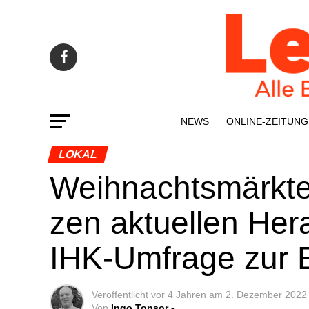
NEWS
ONLINE-ZEI­­TUNG
LOKAL
Weih­nachts­märk­te
zen aktu­el­len Her­
IHK-Umfra­ge zur 
Veröffentlicht
vor 4 Jahren
am
2. Dezember 2022
Von
Ingo Tonsor -