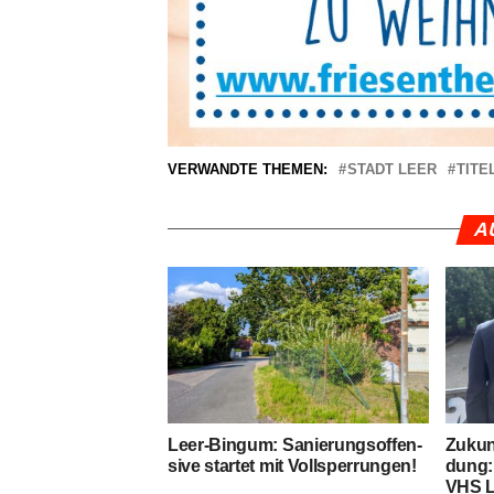
VERWANDTE THEMEN:
STADT LEER
TITE
A
Leer-Bin­gum: Sanie­rungs­of­fen­
Zukunf
si­ve star­tet mit Vollsperrungen!
dung: 
VHS L