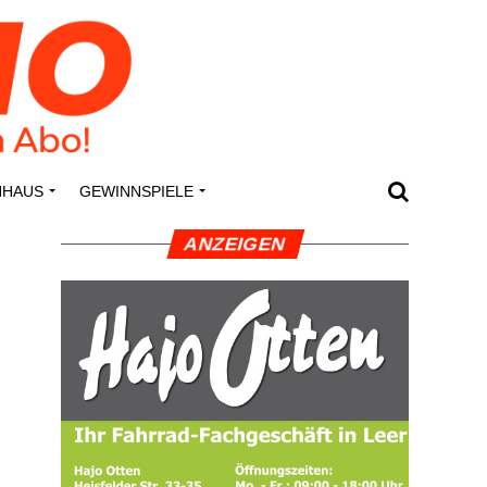
N­HAUS
GEWINN­SPIE­LE
ANZEI­GEN