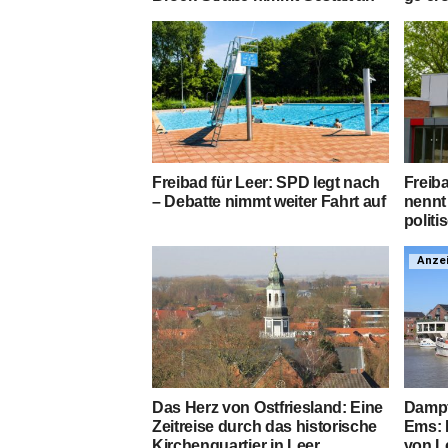
Frei­bad für Leer: SPD legt nach
Frei­b
– Debat­te nimmt wei­ter Fahrt auf
nennt
po­li­
Anze
Das Herz von Ost­fries­land: Eine
Dampf­
Zeit­rei­se durch das his­to­ri­sche
Ems: M
Kir­chen­quar­tier in Leer
von L