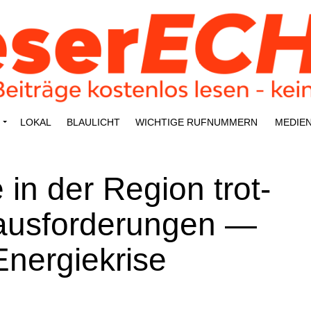
LOKAL
BLAU­LICHT
WICH­TI­GE RUFNUMMERN
MEDI­E
 in der Regi­on trot­
aus­for­de­run­gen —
Energiekrise