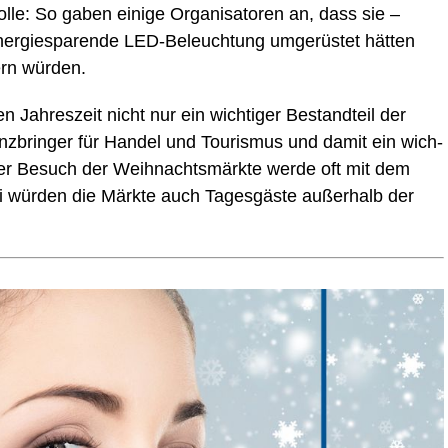
le: So gaben eini­ge Orga­ni­sa­to­ren an, dass sie –
r­gie­spa­ren­de LED-Beleuch­tung umge­rüs­tet hät­ten
gern würden.
n Jah­res­zeit nicht nur ein wich­ti­ger Bestand­teil der
enz­brin­ger für Han­del und Tou­ris­mus und damit ein wich­
y. Der Besuch der Weih­nachts­märk­te wer­de oft mit dem
i wür­den die Märk­te auch Tages­gäs­te außer­halb der