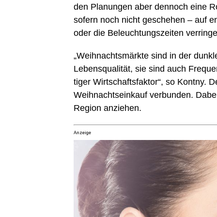
den Pla­nun­gen aber den­noch eine Rol­
sofern noch nicht gesche­hen – auf ene
oder die Beleuch­tungs­zei­ten ver­rin­
„Weih­nachts­märk­te sind in der dunk­le
Lebens­qua­li­tät, sie sind auch Fre­qu
ti­ger Wirt­schafts­fak­tor“, so Kont­n
Weih­nachts­ein­kauf ver­bun­den. Dabe
Regi­on anziehen.
Anzeige