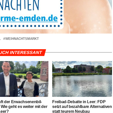
L
WEIHNACHTSMARKT
UCH INTERESSANT
t der Erwach­se­nen­bil­
Frei­bad-Debat­te in Leer: FDP
Wie geht es wei­ter mit der
setzt auf bezahl­ba­re Alter­na­ti­ven
eer?
statt teu­rem Neubau