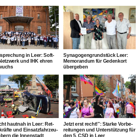
i­spre­chung in Leer: Soft­
Syn­ago­gen­grund­stück Leer:
Netz­werk und IHK ehren
Memo­ran­dum für Gedenk­ort
wuchs
übergeben
icht haut­nah in Leer: Ret­
Jetzt erst recht!”: Star­ke Vor­be­
kräf­te und Ein­satz­fahr­zeu­
rei­tun­gen und Unter­stüt­zung für
obern die Innenstadt
den 5. CSD in Leer