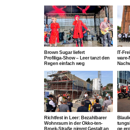
Brown Sugar lie­fert
IT-Fre
Profiliga‑Show – Leer tanzt den
ware-
Regen ein­fach weg
Nach
Richt­fest in Leer: Bezahl­ba­rer
Blau­l
Wohn­raum in der Okko-ten-
tungs­
Broek-Stra­ße nimmt Gestalt an
ge er