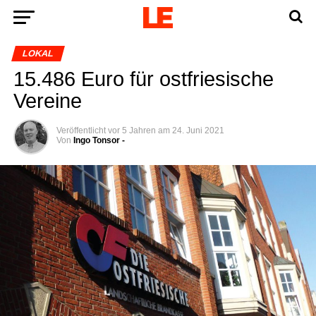
LOKAL
15.486 Euro für ost­frie­si­sche
Vereine
Veröffentlicht
vor 5 Jahren
am
24. Juni 2021
Von
Ingo Tonsor -