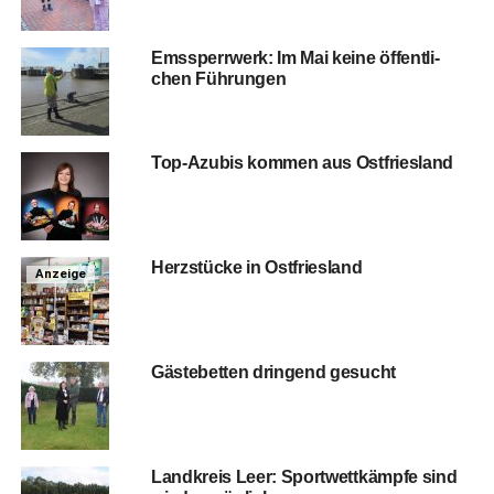
Ems­sperr­werk: Im Mai kei­ne öffent­li­
chen Führungen
Top-Azu­bis kom­men aus Ostfriesland
Herz­stü­cke in Ostfriesland
Anzeige
Gäs­te­bet­ten drin­gend gesucht
Land­kreis Leer: Sport­wett­kämp­fe sind