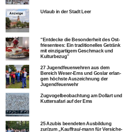
Urlaub in der Stadt Leer
Anzeige
“Ent­de­cke die Beson­der­heit des Ost­
frie­sen­tees: Ein tra­di­tio­nel­les Getränk
mit ein­zig­ar­ti­gem Geschmack und
Kulturbezug”
27 Jugend­feu­er­weh­ren aus dem
Bereich Weser-Ems und Gos­lar erlan­
gen höchs­te Aus­zeich­nung der
Jugendfeuerwehr
Zug­vo­gel­be­ob­ach­tung am Dol­lart und
Kut­ter­sa­fa­ri auf der Ems
25 Azu­bis been­de­ten Aus­bil­dung
zur/zum „Kauf­frau/-mann für Ver­si­che­