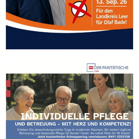
Tele­fon:
0491 9782–315
E‑Mail:
Tomke.Hamer@Leer.de
Anzeige