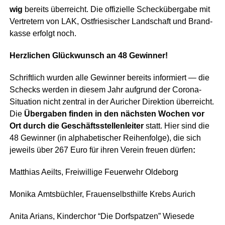
wig
bereits über­reicht. Die offi­zi­el­le Scheck­über­ga­be mit
Ver­tre­tern von LAK, Ost­frie­si­scher Land­schaft und Brand­
kas­se erfolgt noch.
Herz­li­chen Glück­wunsch an 48 Gewinner!
Schrift­lich wur­den alle Gewin­ner bereits infor­miert — die
Schecks wer­den in die­sem Jahr auf­grund der Coro­na-
Situa­ti­on nicht zen­tral in der Auricher Direk­ti­on über­reicht.
Die
Über­ga­ben fin­den in den nächs­ten Wochen vor
Ort durch die Geschäfts­stel­len­lei­ter
statt. Hier sind die
48 Gewin­ner (in alpha­be­ti­scher Rei­hen­fol­ge), die sich
jeweils über 267 Euro für ihren Ver­ein freu­en dür­fen
:
Mat­thi­as Aeilts, Frei­wil­li­ge Feu­er­wehr Oldeborg
Moni­ka Amts­büch­ler, Frau­en­selbst­hil­fe Krebs Aurich
Ani­ta Ari­ans, Kin­der­chor “Die Dorfspat­zen” Wiesede