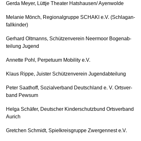
Ger­da Mey­er, Lütt­je Thea­ter Hatshausen/ Ayenwolde
Mela­nie Mönch, Regio­nal­grup­pe SCHAKI e.V. (Schlag­an­
fall­kin­der)
Ger­hard Olt­manns, Schüt­zen­ver­ein Neer­moor Bogen­ab­
tei­lung Jugend
Annet­te Pohl, Per­pe­tu­um Mobi­li­ty e.V.
Klaus Rip­pe, Juis­ter Schüt­zen­ver­ein Jugendabteilung
Peter Saat­hoff, Sozi­al­ver­band Deutsch­land e. V. Orts­ver­
band Pewsum
Hel­ga Schä­fer, Deut­scher Kin­der­schutz­bund Orts­ver­band
Aurich
Gret­chen Schmidt, Spiel­kreis­grup­pe Zwer­gen­nest e.V.