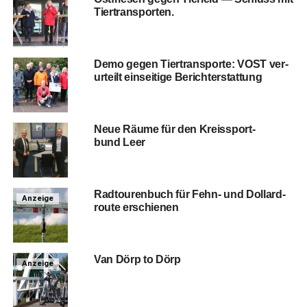
Tiertransporten.
Demo gegen Tier­trans­por­te: VOST ver­
ur­teilt ein­sei­ti­ge Berichterstattung
Neue Räu­me für den Kreis­sport­
bund Leer
Rad­tou­ren­buch für Fehn- und Dol­lard­
Anzeige
rou­te erschienen
Van Dörp to Dörp
Anzeige