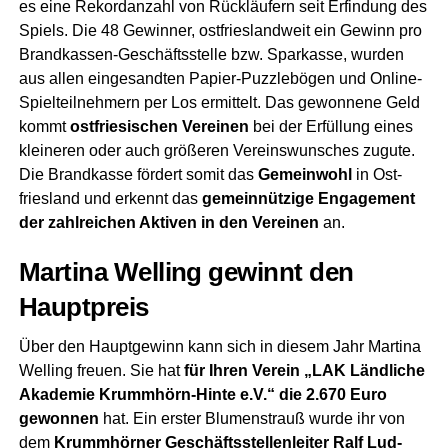
es eine Rekord­an­zahl von Rück­läu­fern seit Erfin­dung des
Spiels. Die 48 Gewin­ner, ost­fries­land­weit ein Gewinn pro
Brand­kas­sen-Geschäfts­stel­le bzw. Spar­kas­se, wur­den
aus allen ein­ge­sand­ten Papier-Puz­zle­bö­gen und Online-
Spiel­teil­neh­mern per Los ermit­telt. Das gewon­ne­ne Geld
kommt
ost­frie­si­schen Ver­ei­nen
bei der Erfül­lung eines
klei­ne­ren oder auch grö­ße­ren Ver­eins­wun­sches zugu­te.
Die Brand­kas­se för­dert somit das
Gemein­wohl
in Ost­
fries­land und erkennt das
gemein­nüt­zi­ge Enga­ge­ment
der zahl­rei­chen Akti­ven in den Ver­ei­nen
an.
Mar­ti­na Wel­ling gewinnt den
Hauptpreis
Über den Haupt­ge­winn kann sich in die­sem Jahr Mar­ti­na
Wel­ling freu­en. Sie hat
für Ihren Ver­ein „LAK Länd­li­che
Aka­de­mie Krumm­hörn-Hin­te e.V.“ die 2.670 Euro
gewon­nen
hat. Ein ers­ter Blu­men­strauß wur­de ihr von
dem
Krumm­hör­ner Geschäfts­stel­len­lei­ter Ralf Lud­