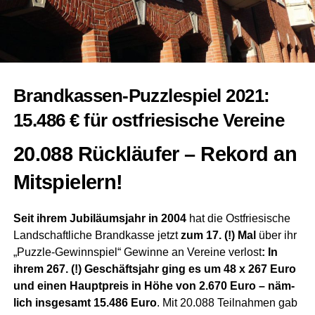
Brand­kas­sen-Puz­zle­spiel 2021:
15.486 € für ost­frie­si­sche Vereine
20.088 Rück­läu­fer – Rekord an
Mitspielern!
Seit ihrem Jubi­lä­ums­jahr in 2004
hat die Ost­frie­si­sche
Land­schaft­li­che Brand­kas­se jetzt
zum 17. (!) Mal
über ihr
„Puz­zle-Gewinn­spiel“ Gewin­ne an Ver­ei­ne ver­lost
: In
ihrem 267. (!) Geschäfts­jahr ging es um 48 x 267 Euro
und einen Haupt­preis in Höhe von 2.670 Euro – näm­
lich ins­ge­samt 15.486 Euro
. Mit 20.088 Teil­nah­men gab