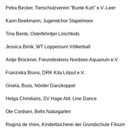
Petra Becker, Tier­schutz­ver­ein “Bun­te Kuh” e.V.-Leer
Karin Beek­mann, Jugend­chor Stapelmoor
Tina Bents, Oster­fehnt­jer Löschkids
Jes­si­ca Brink, WT Lop­per­sum Völkerball
Ant­je Brück­ner, Freun­des­kreis Nord­see-Aqua­ri­um e.V.
Fran­zis­ka Bruns, DRK Kita Lili­put e.V.
Gise­la, Buss, Nör­der Danzkoppel
Hel­ga Chris­ti­ans, SV Hage Abt. Line Dance
Ole Cord­sen, Befis Naturgarten
Regi­na de Vries, Kin­der­bü­che­rei der Grund­schu­le Filsum