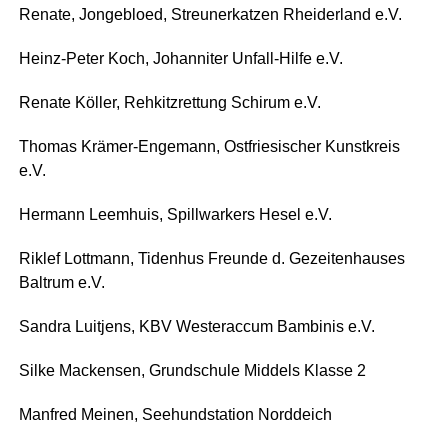
Rena­te, Jon­ge­bloed, Streu­ner­kat­zen Rhei­der­land e.V.
Heinz-Peter Koch, Johan­ni­ter Unfall-Hil­fe e.V.
Rena­te Köl­ler, Reh­kitz­ret­tung Schir­um e.V.
Tho­mas Krä­mer-Enge­mann, Ost­frie­si­scher Kunst­kreis
e.V.
Her­mann Leem­huis, Spill­war­kers Hesel e.V.
Rik­lef Lott­mann, Tiden­hus Freun­de d. Gezei­ten­hau­ses
Balt­rum e.V.
San­dra Luit­jens, KBV Wes­ter­ac­cum Bam­bi­nis e.V.
Sil­ke Macken­sen, Grund­schu­le Mid­dels Klas­se 2
Man­fred Mei­nen, See­hund­sta­ti­on Norddeich