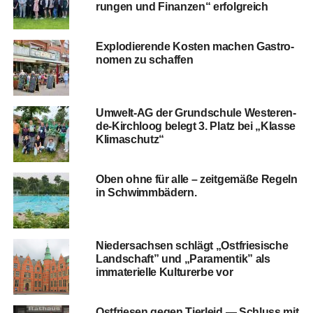
run­gen und Finan­zen“ erfolgreich
Explo­die­ren­de Kos­ten machen Gas­tro­
no­men zu schaffen
Umwelt-AG der Grund­schu­le Wes­ter­en­
de-Kirch­loog belegt 3. Platz bei „Klas­se
Klimaschutz“
Oben ohne für alle – zeit­ge­mä­ße Regeln
in Schwimmbädern.
Nie­der­sach­sen schlägt „Ost­frie­si­sche
Land­schaft” und „Para­men­tik” als
imma­te­ri­el­le Kul­tur­er­be vor
Ost­frie­sen gegen Tier­leid — Schluss mit