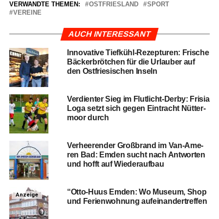
VERWANDTE THEMEN:
OSTFRIESLAND
SPORT
VEREINE
AUCH INTERESSANT
Inno­va­ti­ve Tief­kühl-Rezep­tu­ren: Fri­sche
Bäcker­bröt­chen für die Urlau­ber auf
den Ost­frie­si­schen Inseln
Ver­dien­ter Sieg im Flut­licht-Der­by: Fri­sia
Loga setzt sich gegen Ein­tracht Nüt­ter­
moor durch
Ver­hee­ren­der Groß­brand im Van-Ame­
ren Bad: Emden sucht nach Ant­wor­ten
und hofft auf Wiederaufbau
“Otto-Huus Emden: Wo Muse­um, Shop
Anzeige
und Feri­en­woh­nung aufeinandertreffen