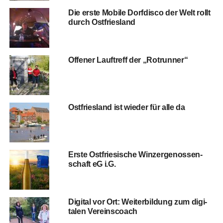
Die ers­te Mobi­le Dorf­dis­co der Welt rollt
durch Ostfriesland
Offe­ner Lauf­treff der „Rot­run­ner“
Ost­fries­land ist wie­der für alle da
Ers­te Ost­frie­si­sche Win­zer­ge­nos­sen­
schaft eG i.G.
Digi­tal vor Ort: Wei­ter­bil­dung zum digi­
ta­len Vereinscoach