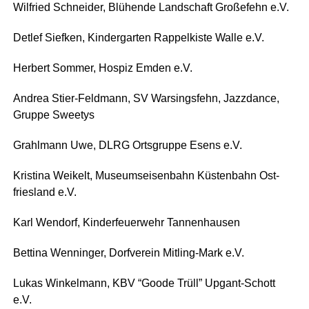
Wil­fried Schnei­der, Blü­hen­de Land­schaft Große­fehn e.V.
Det­lef Sief­ken, Kin­der­gar­ten Rap­pel­kis­te Wal­le e.V.
Her­bert Som­mer, Hos­piz Emden e.V.
Andrea Stier-Feld­mann, SV War­singsfehn, Jazz­dance,
Grup­pe Sweetys
Grahl­mann Uwe, DLRG Orts­grup­pe Esens e.V.
Kris­ti­na Wei­kelt, Muse­ums­ei­sen­bahn Küs­ten­bahn Ost­
fries­land e.V.
Karl Wen­dorf, Kin­der­feu­er­wehr Tannenhausen
Bet­ti­na Wen­nin­ger, Dorf­ver­ein Mit­ling-Mark e.V.
Lukas Win­kel­mann, KBV “Goo­de Trüll” Upgant-Schott
e.V.