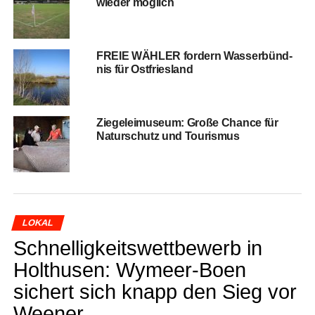
wie­der möglich
FREIE WÄHLER for­dern Was­ser­bünd­
nis für Ostfriesland
Zie­ge­lei­mu­se­um: Gro­ße Chan­ce für
Natur­schutz und Tourismus
LOKAL
Schnel­lig­keits­wett­be­werb in
Hol­thusen: Wymeer-Boen
sichert sich knapp den Sieg vor
Weener