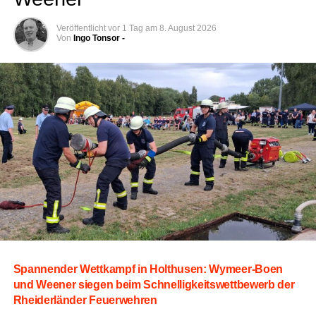
Veröffentlicht
vor 1 Tag
am
8. August 2026
Von
Ingo Tonsor -
Span­nen­der Wett­kampf in Hol­thusen: Wymeer-Boen
und Wee­ner sie­gen beim Schnel­lig­keits­wett­be­werb der
Rhei­der­län­der Feuerwehren