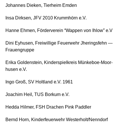
Johan­nes Die­ken, Tier­heim Emden
Insa Dirk­sen, JFV 2010 Krumm­hörn e.V.
Han­ne Ehmen, För­der­ver­ein “Wap­pen von Ihlow” e.V
Dini Eyhusen, Frei­wil­li­ge Feu­er­wehr Jhe­rings­fehn —
Frauengruppe
Eri­ka Gol­den­stein, Kin­der­spiel­kreis Mün­ke­boe-Moor­
husen e.V.
Ingo Groß, SV Holt­land e.V. 1961
Joa­chim Heil, TUS Bor­kum e.V.
Hed­da Hil­mer, FSH Dra­chen Pink Paddler
Bernd Horn, Kin­der­feu­er­wehr Westerholt/Nenndorf