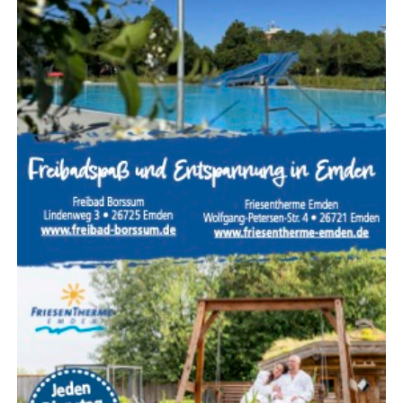
Diens­tag, 11. August, und Mitt­woch, 12. August
2026 (jeweils 07:00 bis 20:00 Uhr): Bing­um­gas­
ter Stra­ße
Der gesperr­te Abschnitt befin­det sich
zwi­schen Zie­ge­lei­stra­ße und Efeu­stra­ße.
Die
Umlei­tung führt über die Zie­ge­lei­stra­ße und die
Efeustraße.
Don­ners­tag, 13. August, und Frei­tag, 14.
August 2026 (jeweils 07:00 bis 20:00 Uhr):
Weiß­dorn­stra­ße, Rot­dorn­stra­ße, Von-Bodel­
schwingh-Stra­ße
Die­se Stra­ßen wer­den nach­ein­
an­der gesperrt,
begin­nend mit der Von-Bodel­
schwingh-Stra­ße.
Da es sich hier­bei jeweils um
Sack­gas­sen han­delt,
ist kei­ne Umlei­tung für den
Kraft­fahr­zeug­ver­kehr möglich.
Wich­ti­ge Hin­wei­se für Anlie­ger und Rettungskräfte