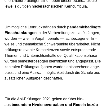
chen Abitur­prü­fun­gen sind neben die­sen Stan­dards die
jeweils gül­ti­gen nie­der­säch­si­schen Kerncurricula.
Um mög­li­che Lern­rück­stän­den durch
pan­de­mie­be­ding­te
Ein­schrän­kun­gen
in der Vor­be­rei­tungs­zeit auf­zu­fan­gen,
wur­den — wie im Vor­jahr bereits — fach­be­zo­ge­ne Hin­
wei­se und the­ma­ti­sche Schwer­punk­te über­ar­bei­tet. Nicht
prü­fungs­re­le­van­te Kom­pe­ten­zen sowie ent­spre­chen­de
The­men und Unter­richts­in­hal­te der Qua­li­fi­ka­ti­ons­pha­se
wur­den semes­ter­be­zo­gen iden­ti­fi­ziert und ange­passt. Die
zen­tra­len Prü­fungs­auf­ga­ben wur­den ent­spre­chend ange­
passt und eine Aus­wahl­mög­lich­keit durch die Schu­le aus
zusätz­li­chen Auf­ga­ben geschaffen.
Für die Abi-Prü­fun­gen 2021 gel­ten dar­über hin­
aus
beson­de­re Hygie­ne­vor­ga­ben und Regeln bezüg­