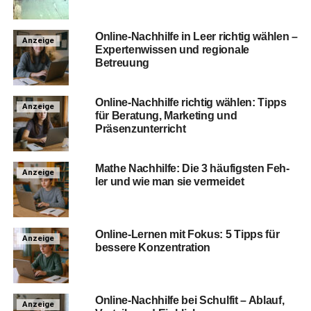
Online-Nach­hil­fe in Leer rich­tig wäh­len –
Anzeige
Exper­ten­wis­sen und regio­na­le
Betreuung
Online-Nach­hil­fe rich­tig wäh­len: Tipps
Anzeige
für Bera­tung, Mar­ke­ting und
Präsenzunterricht
Mathe Nach­hil­fe: Die 3 häu­figs­ten Feh­
Anzeige
ler und wie man sie vermeidet
Online-Ler­nen mit Fokus: 5 Tipps für
Anzeige
bes­se­re Konzentration
Online-Nach­hil­fe bei Schul­fit – Ablauf,
Anzeige