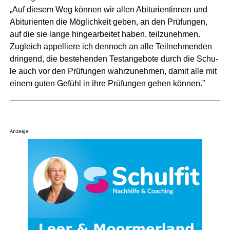
„Auf die­sem Weg kön­nen wir allen Abitu­ri­en­tin­nen und
Abitu­ri­en­ten die Mög­lich­keit geben, an den Prü­fun­gen,
auf die sie lan­ge hin­ge­ar­bei­tet haben, teil­zu­neh­men.
Zugleich appel­lie­re ich den­noch an alle Teil­neh­men­den
drin­gend, die bestehen­den Test­an­ge­bo­te durch die Schu­
le auch vor den Prü­fun­gen wahr­zu­neh­men, damit alle mit
einem guten Gefühl in ihre Prü­fun­gen gehen können.”
Anzeige