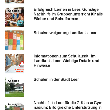
Erfolg­reich Ler­nen in Leer: Güns­ti­ge
Anzeige
Nach­hil­fe im Grup­pen­un­ter­richt für alle
Fächer und Schulformen
Schul­ver­wei­ge­rung Land­kreis Leer
Infor­ma­tio­nen zum Schul­aus­fall im
Land­kreis Leer: Wich­ti­ge Details und
Hinweise
Schu­len in der Stadt Leer
Anzeige
Nach­hil­fe in Leer für die 7. Klas­se Gym­
Anzeige
na­si­um: Erfolg­rei­che Unter­stüt­zung in