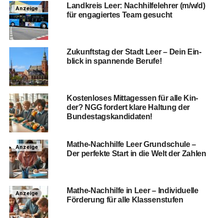
Land­kreis Leer: Nach­hil­fe­leh­rer (m/w/d)
Anzeige
für enga­gier­tes Team gesucht
Zukunfts­tag der Stadt Leer – Dein Ein­
blick in span­nen­de Berufe!
Kos­ten­lo­ses Mit­tag­essen für alle Kin­
der? NGG for­dert kla­re Hal­tung der
Bundestagskandidaten!
Mathe-Nach­hil­fe Leer Grund­schu­le –
Anzeige
Der per­fek­te Start in die Welt der Zahlen
Mathe-Nach­hil­fe in Leer – Indi­vi­du­el­le
Anzeige
För­de­rung für alle Klassenstufen