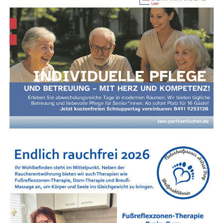
Immer infor­miert mit „Wir Leera­ner“ & dem
LeserECHO-Portal!
Wis­sen, was in der Regi­on los ist? Die Face­
book-Sei­te
„Wir Leera­ner“
und das digi­ta­le
Nach­rich­ten­por­tal
„Lese­r­ECHO“
lie­fern Ihnen
alle wich­ti­gen Neu­ig­kei­ten, Ver­an­stal­tungs­tipps
und Geschich­ten direkt aus der Heimat.
Das Bes­te: Unser Ange­bot ist
voll­stän­dig kos­
ten­los und kommt ganz ohne Abo­kos­ten
aus!