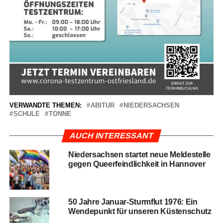
VERWANDTE THEMEN:
ABITUR
NIEDERSACHSEN
SCHULE
TONNE
AUCH INTERESSANT
Nie­der­sach­sen star­tet neue Mel­de­stel­le
gegen Que­er­feind­lich­keit in Hannover
50 Jah­re Janu­ar-Sturm­flut 1976: Ein
Wen­de­punkt für unse­ren Küstenschutz