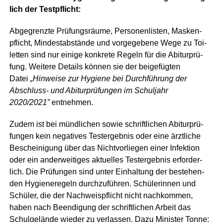
lich der Testpflicht:
Abge­grenz­te Prü­fungs­räu­me, Per­so­nen­lis­ten, Mas­ken­
pflicht, Min­dest­ab­stän­de und vor­ge­ge­be­ne Wege zu Toi­
let­ten sind nur eini­ge kon­kre­te Regeln für die Abitur­prü­
fung. Wei­te­re Details kön­nen sie der bei­gefüg­ten
Datei
„Hin­wei­se zur Hygie­ne bei Durch­füh­rung der
Abschluss- und Abitur­prü­fun­gen im Schul­jahr
2020/2021”
entnehmen.
Zudem ist bei münd­li­chen sowie schrift­li­chen Abitur­prü­
fun­gen kein nega­ti­ves Test­ergeb­nis oder eine ärzt­li­che
Beschei­ni­gung über das Nicht­vor­lie­gen einer Infek­ti­on
oder ein ander­wei­ti­ges aktu­el­les Test­ergeb­nis erfor­der­
lich. Die Prü­fun­gen sind unter Ein­hal­tung der bestehen­
den Hygie­ne­re­geln durch­zu­füh­ren. Schü­le­rin­nen und
Schü­ler, die der Nach­weis­pflicht nicht nach­kom­men,
haben nach Been­di­gung der schrift­li­chen Arbeit das
Schul­ge­län­de wie­der zu ver­las­sen. Dazu Minis­ter Ton­ne: