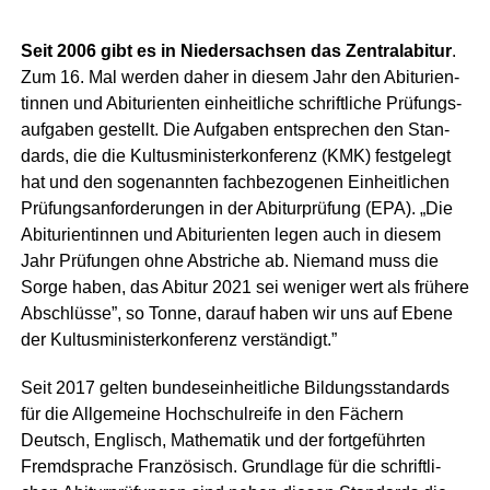
Seit 2006 gibt es in Nie­der­sach­sen das Zen­tral­ab­itur
.
Zum 16. Mal wer­den daher in die­sem Jahr den Abitu­ri­en­
tin­nen und Abitu­ri­en­ten ein­heit­li­che schrift­li­che Prü­fungs­
auf­ga­ben gestellt. Die Auf­ga­ben ent­spre­chen den Stan­
dards, die die Kul­tus­mi­nis­ter­kon­fe­renz (KMK) fest­ge­legt
hat und den soge­nann­ten fach­be­zo­ge­nen Ein­heit­li­chen
Prü­fungs­an­for­de­run­gen in der Abitur­prü­fung (EPA). „Die
Abitu­ri­en­tin­nen und Abitu­ri­en­ten legen auch in die­sem
Jahr Prü­fun­gen ohne Abstri­che ab. Nie­mand muss die
Sor­ge haben, das Abitur 2021 sei weni­ger wert als frü­he­re
Abschlüs­se”, so Ton­ne, dar­auf haben wir uns auf Ebe­ne
der Kul­tus­mi­nis­ter­kon­fe­renz verständigt.”
Seit 2017 gel­ten bun­des­ein­heit­li­che Bil­dungs­stan­dards
für die All­ge­mei­ne Hoch­schul­rei­fe in den Fächern
Deutsch, Eng­lisch, Mathe­ma­tik und der fort­ge­führ­ten
Fremd­spra­che Fran­zö­sisch. Grund­la­ge für die schrift­li­