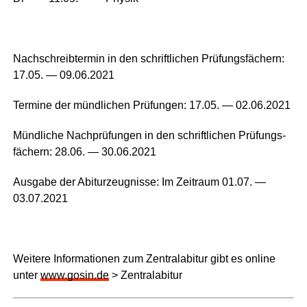
Nach­schreib­ter­min in den schrift­li­chen Prü­fungs­fä­chern:
17.05. — 09.06.2021
Ter­mi­ne der münd­li­chen Prü­fun­gen: 17.05. — 02.06.2021
Münd­li­che Nach­prü­fun­gen in den schrift­li­chen Prü­fungs­
fä­chern: 28.06. — 30.06.2021
Aus­ga­be der Abitur­zeug­nis­se: Im Zeit­raum 01.07. —
03.07.2021
Wei­te­re Infor­ma­tio­nen zum Zen­tral­ab­itur gibt es online
unter
www.gosin.de
> Zentralabitur