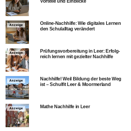
Vor­tei­le und Einblicke
Online-Nach­hil­fe: Wie digi­ta­les Ler­nen
Anzeige
den Schul­all­tag verändert
Prü­fungs­vor­be­rei­tung in Leer: Erfolg­
Anzeige
reich ler­nen mit geziel­ter Nachhilfe
Nach­hil­fe! Weil Bil­dung der bes­te Weg
Anzeige
ist – Schul­fit Leer & Moormerland
Mathe Nach­hil­fe in Leer
Anzeige