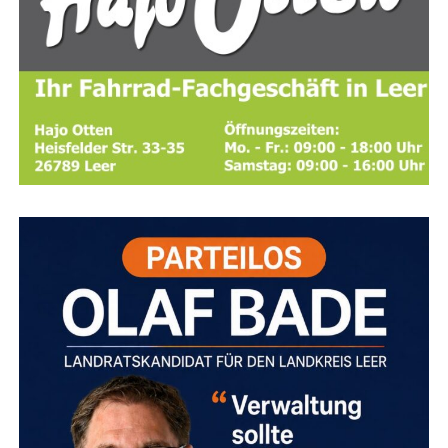
Die Stadt­wer­ke set­zen bei den Arbei­ten pri­mär auf das
soge­nann­te DSK-Ver­fah­ren (Dün­ne Asphalt­deck­schich­
ten in Kalt­bau­wei­se).
Die­ses Ver­fah­ren gilt als tech­nisch
gut geeig­net für die betrof­fe­nen Stra­ßen und hat sich
bereits auf Pro­jek­ten wie dem Ost­fries­land-Wan­der­weg
bewährt.
Es ermög­licht eine wirt­schaft­li­che und deut­li­che
Ver­län­ge­rung der Lebens­dau­er der Fahr­bah­nen.
Zum
Ein­satz kommt eine spe­zi­ell ent­wi­ckel­te DSK-Ein­bau­ma­
schi­ne,
die das Mate­ri­al direkt auf der Bau­stel­le als kon­ti­
Nach­hil­fe in Leer und im Land­kreis Leer
nu­ier­li­che Misch- und Ein­bau­ein­heit herstellt.
Die Behör­den wei­sen jedoch aus­drück­lich dar­auf hin,
dass der Erfolg die­ses spe­zi­el­len Ver­fah­rens von dau­er­
haft geeig­ne­ten Wit­te­rungs­ver­hält­nis­sen abhängt.
Die
Mate­ria­li­en benö­ti­gen bestimm­te kli­ma­ti­sche Bedin­gun­
gen,
um ihre lang­le­bi­ge Wir­kung und Halt­bar­keit zu ent­
fal­ten.
Soll­te das Wet­ter nicht mit­spie­len,
kön­nen kurz­fris­
ti­ge Ver­schie­bun­gen der Arbei­ten in ein­zel­nen Abschnit­
ten erfor­der­lich werden.