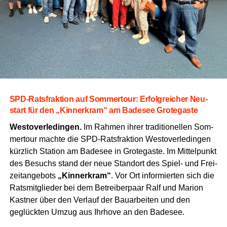
SPD-Rats­frak­ti­on auf Som­mer­tour: Erfolg­rei­cher Neu­
start für den „Kin­ner­kram“ am Bade­see Grotegaste
Wes­t­ov­er­le­din­gen.
Im Rah­men ihrer tra­di­tio­nel­len Som­
mer­tour mach­te die SPD-Rats­frak­ti­on Wes­t­ov­er­le­din­gen
kürz­lich Sta­ti­on am Bade­see in Gro­te­gas­te. Im Mit­tel­punkt
des Besuchs stand der neue Stand­ort des Spiel- und Frei­
zeit­an­ge­bots
„Kin­ner­kram“
. Vor Ort infor­mier­ten sich die
Rats­mit­glie­der bei dem Betrei­ber­paar Ralf und Mari­on
Kast­ner über den Ver­lauf der Bau­ar­bei­ten und den
geglück­ten Umzug aus Ihr­ho­ve an den Badesee.