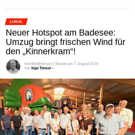
LOKAL
Neu­er Hot­spot am Bade­see:
Umzug bringt fri­schen Wind für
den „Kin­ner­kram“!
Veröffentlicht
vor 1 Stunde
am
7. August 2026
Von
Ingo Tonsor -