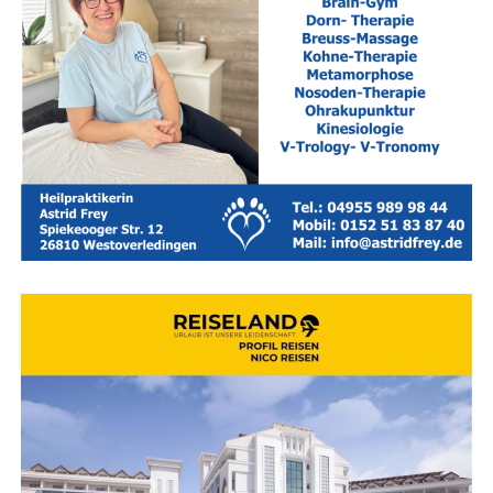
Die Voll­sper­run­gen im Detail
Um die Arbei­ten durch­zu­füh­ren,
sind ver­kehrs­be­hörd­li­che
Maß­nah­men gemäß § 45 der Stra­ßen­ver­kehrs-Ord­nung
(StVO) not­wen­dig.
Dies bedeu­tet zeit­wei­se Voll­sper­run­
gen für den Kraft­fahr­zeug­ver­kehr.
Der genaue Zeit­plan
gestal­tet sich wie folgt:
Mon­tag, 10. August 2026 (07:00 bis 20:00 Uhr):
Zie­ge­lei­stra­ße (1. Bau­ab­schnitt)
Betrof­fen ist der
Abschnitt zwi­schen der Ems­stra­ße (B 436) und
Zie­ge­lei­stra­ße Nr.
50.
Durch die­se Sper­rung sind
auch die Zufahr­ten zur Weiß­dorn­stra­ße,
Rot­dorn­
stra­ße und Von-Bodel­schwingh-Stra­ße dicht.
Die
Umlei­tung erfolgt über die Ems­stra­ße (B 436),
Am
Bin­gu­mer Deich und die Ziegeleistraße.