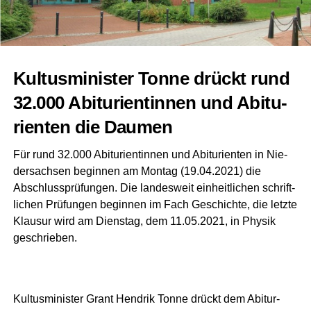
Kul­tus­mi­nis­ter Ton­ne drückt rund
32.000 Abitu­ri­en­tin­nen und Abitu­
ri­en­ten die Daumen
Für rund 32.000 Abitu­ri­en­tin­nen und Abitu­ri­en­ten in Nie­
der­sach­sen begin­nen am Mon­tag (19.04.2021) die
Abschluss­prü­fun­gen. Die lan­des­weit ein­heit­li­chen schrift­
li­chen Prü­fun­gen begin­nen im Fach Geschich­te, die letz­te
Klau­sur wird am Diens­tag, dem 11.05.2021, in Phy­sik
geschrieben.
Kul­tus­mi­nis­ter Grant Hen­drik Ton­ne drückt dem Abitur­