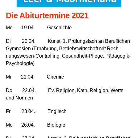
Die Abitur­ter­mi­ne 2021
Mo 19.04. Geschichte
Di 20.04. Kunst, 1. Prü­fungs­fach an Beruf­li­chen
Gym­na­si­en (Ernäh­rung, Betriebs­wirt­schaft mit Rech­
nungs­we­sen-Con­trol­ling, Gesund­heit-Pfle­ge, Pädagogik-
Psychologie)
Mi 21.04. Chemie
Do 22.04. Ev. Reli­gi­on, Kath. Reli­gi­on, Wer­te
und Normen
Fr 23.04. Englisch
Mo 26.04. Biologie