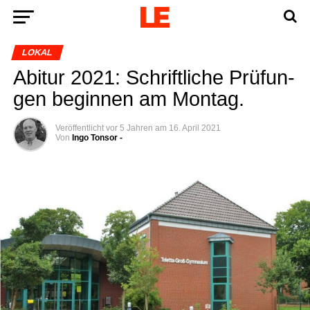
LOKAL
Abitur 2021: Schrift­li­che Prü­fun­
gen begin­nen am Montag.
Veröffentlicht
vor 5 Jahren
am
16. April 2021
Von
Ingo Tonsor -