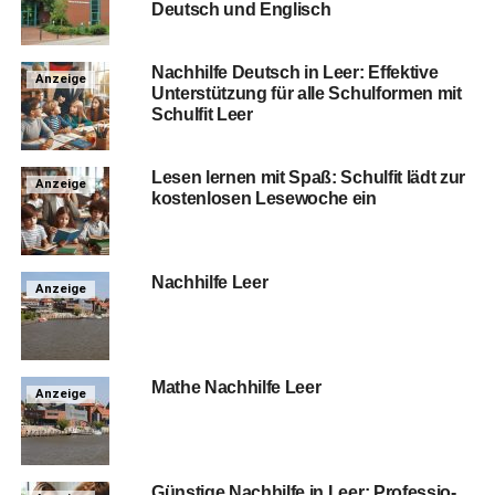
Deutsch und Englisch
Nach­hil­fe Deutsch in Leer: Effek­ti­ve
Anzeige
Unter­stüt­zung für alle Schul­for­men mit
Schul­fit Leer
Lesen ler­nen mit Spaß: Schul­fit lädt zur
Anzeige
kos­ten­lo­sen Lese­wo­che ein
Nach­hil­fe Leer
Anzeige
Mathe Nach­hil­fe Leer
Anzeige
Güns­ti­ge Nach­hil­fe in Leer: Pro­fes­sio­