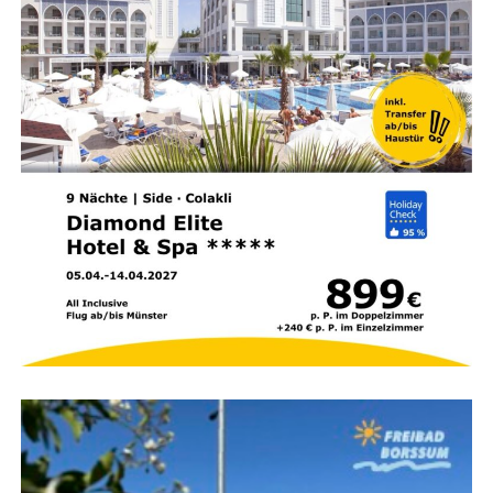
Mon­tag, 10. August, und Diens­tag, 11. August
2026 (jeweils 16:00 bis 20:00 Uhr): Gewer­be­stra­
ße
Gesperrt wird der Bereich zwi­schen Unner­weg
und Am Bin­gu­mer Deich.
Da die Stra­ße in ihrer
gesam­ten Län­ge gesperrt wird,
ist kei­ne Umlei­tung
vorgesehen.
Diens­tag, 11. August 2026 (07:00 bis 20:00 Uhr):
Zie­ge­lei­stra­ße (2. und 3. Bau­ab­schnitt)
Der
zwei­te Abschnitt liegt zwi­schen Bing­um­gas­ter
Stra­ße und An der Mat­thäi­kir­che,
der drit­te
Abschnitt zwi­schen An der Mat­thäi­kir­che und Am
Bin­gu­mer Deich.
Bei­de Abschnit­te wer­den par­al­lel
gesperrt.
Eine Umlei­tung wird über die Zie­ge­lei­
stra­ße,
die Ems­stra­ße (B 436) und Am Bin­gu­mer
Deich eingerichtet.