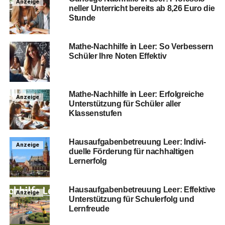
Anzeige
nel­ler Unter­richt bereits ab 8,26 Euro die
Stunde
Mathe-Nach­hil­fe in Leer: So Ver­bes­sern
Schü­ler Ihre Noten Effektiv
Mathe-Nach­hil­fe in Leer: Erfolg­rei­che
Anzeige
Unter­stüt­zung für Schü­ler aller
Klassenstufen
Haus­auf­ga­ben­be­treu­ung Leer: Indi­vi­
Anzeige
du­el­le För­de­rung für nach­hal­ti­gen
Lernerfolg
Haus­auf­ga­ben­be­treu­ung Leer: Effek­ti­ve
Anzeige
Unter­stüt­zung für Schul­erfolg und
Lernfreude