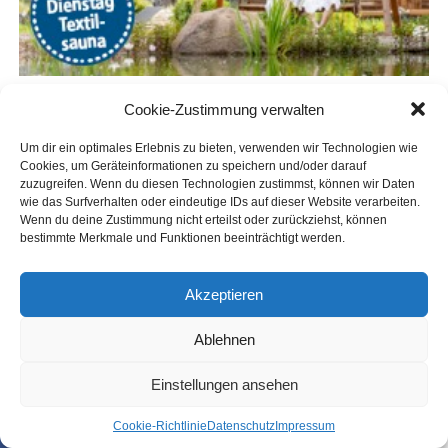
Trotz der Voll­sper­run­gen gel­ten wich­ti­ge
Ausnahmeregelungen:
Die Durch­fahrt für Fahr­zeu­ge des
Ret­tungs­diens­
tes, der Feu­er­wehr und der Poli­zei
ist jeder­zeit
Cookie-Zustimmung verwalten
gewährleistet.
Um dir ein optimales Erlebnis zu bieten, verwenden wir Technologien wie
Cookies, um Geräteinformationen zu speichern und/oder darauf
Fuß­gän­ger
kön­nen die Bau­stel­len­be­rei­che jeder­
zuzugreifen. Wenn du diesen Technologien zustimmst, können wir Daten
wie das Surfverhalten oder eindeutige IDs auf dieser Website verarbeiten.
zeit passieren.
Wenn du deine Zustimmung nicht erteilst oder zurückziehst, können
bestimmte Merkmale und Funktionen beeinträchtigt werden.
Abends und nachts
(jeweils ab 20:
00 Uhr) wer­
den die Sper­run­gen nach Been­di­gung der täg­li­
Akzeptieren
chen Arbei­ten auf­ge­ho­ben,
sodass die Durch­fahrt
wie­der mög­lich ist.
Ablehnen
Einstellungen ansehen
Die betrof­fe­nen Anlie­ger wer­den zusätz­lich schrift­lich
über den genau­en Bau­ab­lauf infor­miert.
Anlie­ger,
die in
Coo­kie-Richt­li­nie
Daten­schutz
Impres­sum
SHARE
TWEET
den genann­ten Zeit­räu­men zwin­gend auf ihr Kraft­fahr­