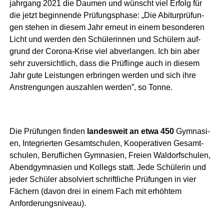
jahr­gang 2021 die Dau­men und wünscht viel Erfolg für
die jetzt begin­nen­de Prü­fungs­pha­se: „Die Abitur­prü­fun­
gen ste­hen in die­sem Jahr erneut in einem beson­de­ren
Licht und wer­den den Schü­le­rin­nen und Schü­lern auf­
grund der Coro­na-Kri­se viel abver­lan­gen. Ich bin aber
sehr zuver­sicht­lich, dass die Prüf­lin­ge auch in die­sem
Jahr gute Leis­tun­gen erbrin­gen wer­den und sich ihre
Anstren­gun­gen aus­zah­len wer­den”, so Tonne.
Die Prü­fun­gen fin­den
lan­des­weit an etwa 450
Gym­na­si­
en, Inte­grier­ten Gesamt­schu­len, Koope­ra­ti­ven Gesamt­
schu­len, Beruf­li­chen Gym­na­si­en, Frei­en Wal­dorf­schu­len,
Abend­gym­na­si­en und Kol­legs statt. Jede Schü­le­rin und
jeder Schü­ler absol­viert schrift­li­che Prü­fun­gen in vier
Fächern (davon drei in einem Fach mit erhöh­tem
Anforderungsniveau).