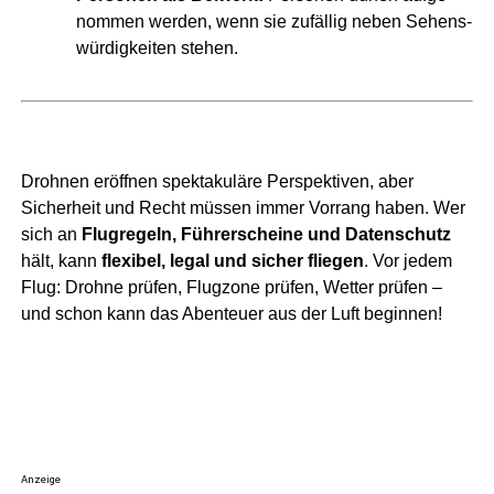
nom­men wer­den, wenn sie zufäl­lig neben Sehens­
wür­dig­kei­ten stehen.
Droh­nen eröff­nen spek­ta­ku­lä­re Per­spek­ti­ven, aber
Sicher­heit und Recht müs­sen immer Vor­rang haben. Wer
sich an
Flug­re­geln, Füh­rer­schei­ne und Daten­schutz
hält, kann
fle­xi­bel, legal und sicher flie­gen
. Vor jedem
Flug: Droh­ne prü­fen, Flug­zo­ne prü­fen, Wet­ter prü­fen –
und schon kann das Aben­teu­er aus der Luft beginnen!
Anzeige