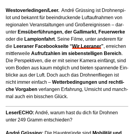
Westoverledingen/Leer.
André Grüs­sing ist Droh­nen­pi­
lot und bekannt für beein­dru­cken­de Luft­auf­nah­men von
regio­na­len Ver­an­stal­tun­gen und Groß­ereig­nis­sen – dar­
un­ter
Ems­über­füh­run­gen, der Gal­li­markt, Feu­er­wer­ke
oder die
Lam­pion­fahrt
. Sei­ne Fil­me, unter ande­rem für
die
Leera­ner Face­book­sei­te “
Wir Leera­ner
”
, errei­chen
mitt­ler­wei­le
Auf­ruf­zah­len im sie­ben­stel­li­gen Bereich
.
Die Per­spek­ti­ven, die er mit sei­ner Kame­ra ein­fängt, sind
vom Boden aus kaum mög­lich und bie­ten span­nen­de Ein­
bli­cke aus der Luft. Doch auch das Droh­nen­flie­gen ist
nicht immer ein­fach –
Wet­ter­be­din­gun­gen und recht­li­
che Vor­ga­ben
ver­lan­gen Erfah­rung, Umsicht und manch­
mal auch ein biss­chen Glück.
Lese­r­ECHO:
André, war­um hast du dich für Droh­nen
unter 249 Gramm entschieden?
André Grüs­sing:
Die Haupt­grün­de sind
Mobi­li­tät und