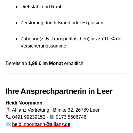
Dieb­stahl und Raub
Zer­stö­rung durch Brand oder Explosion
Zube­hör (z. B. Trans­port­ta­schen) bis zu 10 % der
Versicherungssumme
Bereits ab
1,98 € im Monat
erhältlich.
Ihre Ansprech­part­ne­rin in Leer
Hei­di Noor­mann
Alli­anz Ver­tre­tung · Blin­ke 32, 26789 Leer
0491 99239152 ·
0173 5606746
heidi.noormann@allianz.de