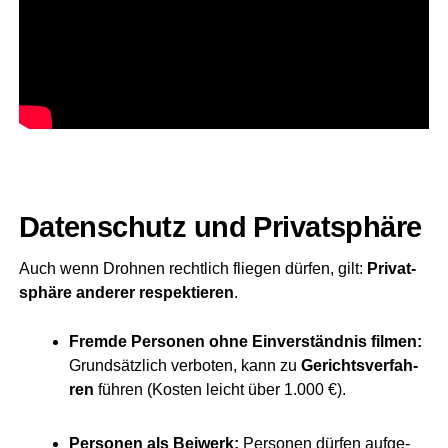
Daten­schutz und Privatsphäre
Auch wenn Droh­nen recht­lich flie­gen dür­fen, gilt:
Pri­vat­
sphä­re ande­rer respek­tie­ren
.
Frem­de Per­so­nen ohne Ein­ver­ständ­nis fil­men:
Grund­sätz­lich ver­bo­ten, kann zu
Gerichts­ver­fah­
ren
füh­ren (Kos­ten leicht über 1.000 €).
Per­so­nen als Bei­werk:
Per­so­nen dür­fen auf­ge­