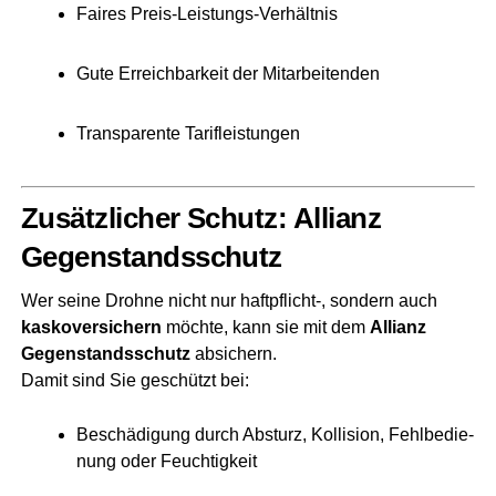
Fai­res Preis-Leistungs-Verhältnis
Gute Erreich­bar­keit der Mitarbeitenden
Trans­pa­ren­te Tarifleistungen
Zusätz­li­cher Schutz: Alli­anz
Gegenstandsschutz
Wer sei­ne Droh­ne nicht nur haftpflicht‑, son­dern auch
kas­ko­ver­si­chern
möch­te, kann sie mit dem
Alli­anz
Gegen­stands­schutz
absi­chern.
Damit sind Sie geschützt bei:
Beschä­di­gung durch Absturz, Kol­li­si­on, Fehl­be­die­
nung oder Feuchtigkeit