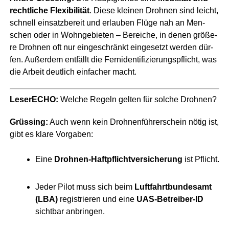
recht­li­che Fle­xi­bi­li­tät
. Die­se klei­nen Droh­nen sind leicht,
schnell ein­satz­be­reit und erlau­ben Flü­ge nah an Men­
schen oder in Wohn­ge­bie­ten – Berei­che, in denen grö­ße­
re Droh­nen oft nur ein­ge­schränkt ein­ge­setzt wer­den dür­
fen. Außer­dem ent­fällt die Fern­iden­ti­fi­zie­rungs­pflicht, was
die Arbeit deut­lich ein­fa­cher macht.
Lese­r­ECHO:
Wel­che Regeln gel­ten für sol­che Drohnen?
Grüs­sing:
Auch wenn kein Droh­nen­füh­rer­schein nötig ist,
gibt es kla­re Vorgaben:
Eine
Droh­nen-Haft­pflicht­ver­si­che­rung
ist Pflicht.
Jeder Pilot muss sich beim
Luft­fahrt­bun­des­amt
(LBA)
regis­trie­ren und eine
UAS-Betrei­ber-ID
sicht­bar anbringen.