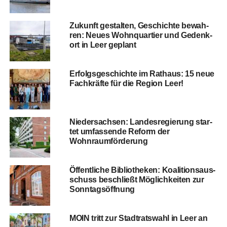
Zukunft gestal­ten, Geschich­te bewah­
ren: Neu­es Wohn­quar­tier und Gedenk­
ort in Leer geplant
Erfolgs­ge­schich­te im Rat­haus: 15 neue
Fach­kräf­te für die Regi­on Leer!
Nie­der­sach­sen: Lan­des­re­gie­rung star­
tet umfas­sen­de Reform der
Wohnraumförderung
Öffent­li­che Biblio­the­ken: Koali­ti­ons­aus­
schuss beschließt Mög­lich­kei­ten zur
Sonntagsöffnung
MOIN tritt zur Stadt­rats­wahl in Leer an