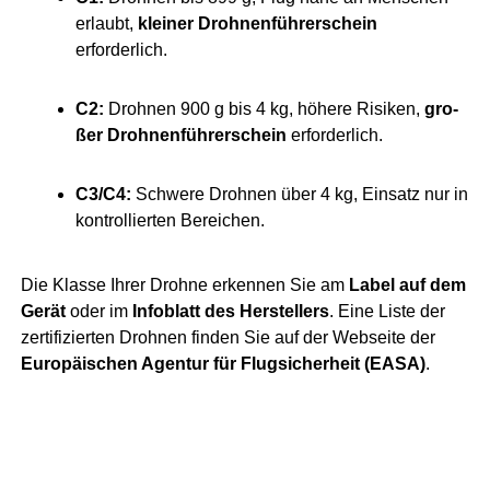
erlaubt,
klei­ner Droh­nen­füh­rer­schein
erforderlich.
C2:
Droh­nen 900 g bis 4 kg, höhe­re Risi­ken,
gro­
ßer Droh­nen­füh­rer­schein
erforderlich.
C3/C4:
Schwe­re Droh­nen über 4 kg, Ein­satz nur in
kon­trol­lier­ten Bereichen.
Die Klas­se Ihrer Droh­ne erken­nen Sie am
Label auf dem
Gerät
oder im
Info­blatt des Her­stel­lers
. Eine Lis­te der
zer­ti­fi­zier­ten Droh­nen fin­den Sie auf der Web­sei­te der
Euro­päi­schen Agen­tur für Flug­si­cher­heit (EASA)
.