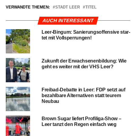
VERWANDTE THEMEN:
STADT LEER
TITEL
AUCH INTERESSANT
Leer-Bin­gum: Sanie­rungs­of­fen­si­ve star­
tet mit Vollsperrungen!
Zukunft der Erwach­se­nen­bil­dung: Wie
geht es wei­ter mit der VHS Leer?
Frei­bad-Debat­te in Leer: FDP setzt auf
bezahl­ba­re Alter­na­ti­ven statt teu­rem
Neubau
Brown Sugar lie­fert Profiliga‑Show –
Leer tanzt den Regen ein­fach weg