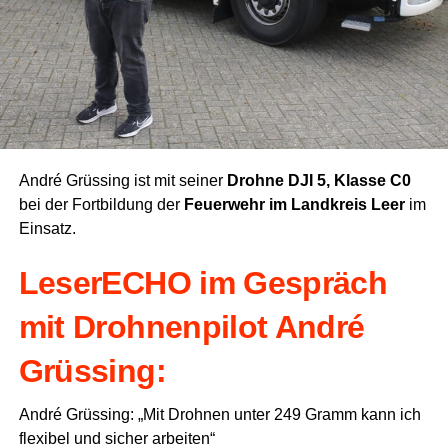
André Grüs­sing ist mit sei­ner
Droh­ne DJI 5, Klas­se C0
bei der Fort­bil­dung der
Feu­er­wehr im Land­kreis Leer
im
Einsatz.
Lese­r­ECHO im Gespräch
mit Droh­nen­pi­lot André
Grüssing:
André Grüs­sing: „Mit Droh­nen unter 249 Gramm kann ich
fle­xi­bel und sicher arbeiten“