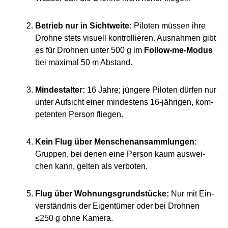
Betrieb nur in Sicht­wei­te:
Pilo­ten müs­sen ihre
Droh­ne stets visu­ell kon­trol­lie­ren. Aus­nah­men gibt
es für Droh­nen unter 500 g im
Fol­low-me-Modus
bei maxi­mal 50 m Abstand.
Min­dest­al­ter:
16 Jah­re; jün­ge­re Pilo­ten dür­fen nur
unter Auf­sicht einer min­des­tens 16-jäh­ri­gen, kom­
pe­ten­ten Per­son fliegen.
Kein Flug über Men­schen­an­samm­lun­gen:
Grup­pen, bei denen eine Per­son kaum aus­wei­
chen kann, gel­ten als verboten.
Flug über Woh­nungs­grund­stü­cke:
Nur mit Ein­
ver­ständ­nis der Eigen­tü­mer oder bei Droh­nen
≤250 g ohne Kamera.