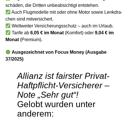
schä­den, die Drit­ten unbe­ab­sich­tigt ent­ste­hen.
Auch Flug­mo­del­le mit oder ohne Motor sowie Lenk­dra­
chen sind mit­ver­si­chert.
Welt­wei­ter Ver­si­che­rungs­schutz – auch im Urlaub.
Tari­fe ab
6,05 € im Monat
(Kom­fort) oder
9,04 € im
Monat
(Pre­mi­um).
Aus­ge­zeich­net von Focus Money (Aus­ga­be
37/2025)
Alli­anz ist fairs­ter Pri­vat-
Haft­pflicht-Ver­si­che­rer –
Note „Sehr gut“!
Gelobt wur­den unter
anderem: