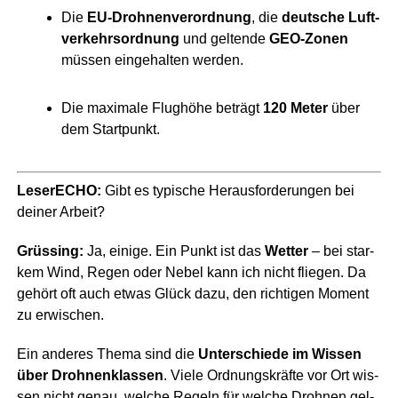
Die
EU-Droh­nen­ver­ord­nung
, die
deut­sche Luft­
ver­kehrs­ord­nung
und gel­ten­de
GEO-Zonen
müs­sen ein­ge­hal­ten werden.
Die maxi­ma­le Flug­hö­he beträgt
120 Meter
über
dem Startpunkt.
Lese­r­ECHO:
Gibt es typi­sche Her­aus­for­de­run­gen bei
dei­ner Arbeit?
Grüs­sing:
Ja, eini­ge. Ein Punkt ist das
Wet­ter
– bei star­
kem Wind, Regen oder Nebel kann ich nicht flie­gen. Da
gehört oft auch etwas Glück dazu, den rich­ti­gen Moment
zu erwischen.
Ein ande­res The­ma sind die
Unter­schie­de im Wis­sen
über Droh­nen­klas­sen
. Vie­le Ord­nungs­kräf­te vor Ort wis­
sen nicht genau, wel­che Regeln für wel­che Droh­nen gel­