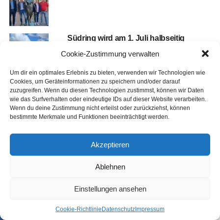
Süd­ring wird am 1. Juli halb­sei­tig
gesperrt – das soll­tet ihr wissen!
Cookie-Zustimmung verwalten
Um dir ein optimales Erlebnis zu bieten, verwenden wir Technologien wie
Cookies, um Geräteinformationen zu speichern und/oder darauf
Leda­brü­cke wird am 7. Juli halb­sei­tig
zuzugreifen. Wenn du diesen Technologien zustimmst, können wir Daten
gesperrt – Sanie­rung auf der B 70
wie das Surfverhalten oder eindeutige IDs auf dieser Website verarbeiten.
bei Leer
Wenn du deine Zustimmung nicht erteilst oder zurückziehst, können
bestimmte Merkmale und Funktionen beeinträchtigt werden.
Akzeptieren
LOKAL
Ablehnen
Leer-Bin­gum: Sanie­rungs­of­fen­
si­ve star­tet mit Vollsperrungen!
Einstellungen ansehen
Veröffentlicht
vor 15 Stunden
am
6. August 2026
Coo­kie-Richt­li­nie
Daten­schutz
Impres­sum
SHARE
TWEET
Von
Ingo Tonsor -