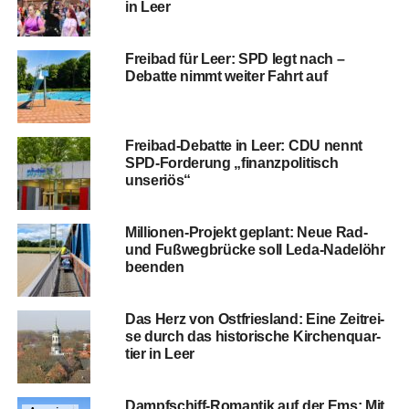
in Leer
Frei­bad für Leer: SPD legt nach –
Debat­te nimmt wei­ter Fahrt auf
Frei­bad-Debat­te in Leer: CDU nennt
SPD-For­de­rung „finanz­po­li­tisch
unseriös“
Mil­lio­nen-Pro­jekt geplant: Neue Rad-
und Fuß­weg­brü­cke soll Leda-Nadel­öhr
beenden
Das Herz von Ost­fries­land: Eine Zeit­rei­
se durch das his­to­ri­sche Kir­chen­quar­
tier in Leer
Dampf­schiff-Roman­tik auf der Ems: Mit