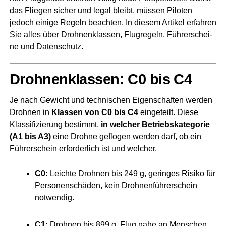
das Flie­gen sicher und legal bleibt, müs­sen Pilo­ten
jedoch eini­ge Regeln beach­ten. In die­sem Arti­kel erfah­ren
Sie alles über Droh­nen­klas­sen, Flug­re­geln, Füh­rer­schei­
ne und Datenschutz.
Droh­nen­klas­sen: C0 bis C4
Je nach Gewicht und tech­ni­schen Eigen­schaf­ten wer­den
Droh­nen in
Klas­sen von C0 bis C4
ein­ge­teilt. Die­se
Klas­si­fi­zie­rung bestimmt,
in wel­cher Betriebs­kategorie
(A1 bis A3)
eine Droh­ne geflo­gen wer­den darf, ob ein
Füh­rer­schein erfor­der­lich ist und welcher.
C0:
Leich­te Droh­nen bis 249 g, gerin­ges Risi­ko für
Per­so­nen­schä­den, kein Droh­nen­füh­rer­schein
notwendig.
C1:
Droh­nen bis 899 g, Flug nahe an Men­schen