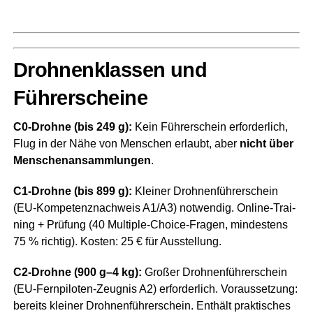
Droh­nen­klas­sen und
Führerscheine
C0-Droh­ne (bis 249 g):
Kein Füh­rer­schein erfor­der­lich,
Flug in der Nähe von Men­schen erlaubt, aber
nicht über
Men­schen­an­samm­lun­gen
.
C1-Droh­ne (bis 899 g):
Klei­ner Droh­nen­füh­rer­schein
(EU-Kom­pe­tenz­nach­weis A1/A3) not­wen­dig. Online-Trai­
ning + Prü­fung (40 Mul­ti­ple-Choice-Fra­gen, min­des­tens
75 % rich­tig). Kos­ten: 25 € für Ausstellung.
C2-Droh­ne (900 g–4 kg):
Gro­ßer Droh­nen­füh­rer­schein
(EU-Fern­pi­lo­ten-Zeug­nis A2) erfor­der­lich. Vor­aus­set­zung:
bereits klei­ner Droh­nen­füh­rer­schein. Ent­hält prak­ti­sches