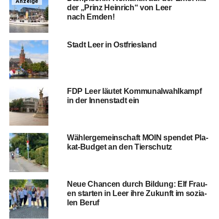
Anzeige
der „Prinz Hein­rich“ von Leer
nach Emden!
Stadt Leer in Ostfriesland
FDP Leer läu­tet Kom­mu­nal­wahl­kampf
in der Innen­stadt ein
Wäh­ler­ge­mein­schaft MOIN spen­det Pla­
kat-Bud­get an den Tierschutz
Neue Chan­cen durch Bil­dung: Elf Frau­
en star­ten in Leer ihre Zukunft im sozia­
len Beruf