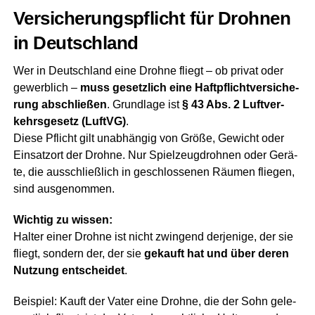
Ver­si­che­rungs­pflicht für Droh­nen
in Deutschland
Wer in Deutsch­land eine Droh­ne fliegt – ob pri­vat oder
gewerb­lich –
muss gesetz­lich eine Haft­pflicht­ver­si­che­
rung abschlie­ßen
. Grund­la­ge ist
§ 43 Abs. 2 Luft­ver­
kehrs­ge­setz (LuftVG)
.
Die­se Pflicht gilt unab­hän­gig von Grö­ße, Gewicht oder
Ein­satz­ort der Droh­ne. Nur Spiel­zeug­droh­nen oder Gerä­
te, die aus­schließ­lich in geschlos­se­nen Räu­men flie­gen,
sind ausgenommen.
Wich­tig zu wis­sen:
Hal­ter einer Droh­ne ist nicht zwin­gend der­je­ni­ge, der sie
fliegt, son­dern der, der sie
gekauft hat und über deren
Nut­zung ent­schei­det
.
Bei­spiel: Kauft der Vater eine Droh­ne, die der Sohn gele­