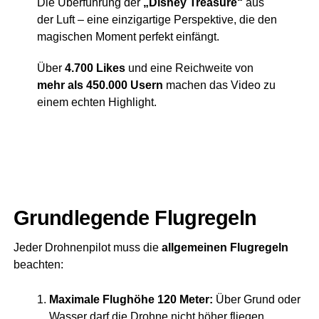
Die Über­füh­rung der
„Dis­ney Tre­asu­re“
aus
der Luft – eine ein­zig­ar­ti­ge Per­spek­ti­ve, die den
magi­schen Moment per­fekt einfängt.
Über
4.700 Likes
und eine Reich­wei­te von
mehr als 450.000 Usern
machen das Video zu
einem ech­ten Highlight.
Grund­le­gen­de Flugregeln
Jeder Droh­nen­pi­lot muss die
all­ge­mei­nen Flug­re­geln
beachten:
Maxi­ma­le Flug­hö­he 120 Meter:
Über Grund oder
Was­ser darf die Droh­ne nicht höher fliegen.