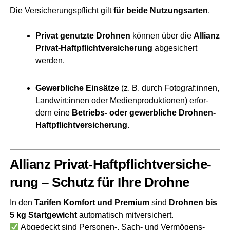
Die Ver­si­che­rungs­pflicht gilt
für bei­de Nut­zungs­ar­ten
.
Pri­vat genutz­te Droh­nen
kön­nen über die
Alli­anz
Pri­vat-Haft­pflicht­ver­si­che­rung
abge­si­chert
werden.
Gewerb­li­che Ein­sät­ze
(z. B. durch Fotograf:innen,
Landwirt:innen oder Medi­en­pro­duk­tio­nen) erfor­
dern eine
Betriebs- oder gewerb­li­che Droh­nen-
Haft­pflicht­ver­si­che­rung
.
Alli­anz Pri­vat-Haft­pflicht­ver­si­che­
rung – Schutz für Ihre Drohne
In den
Tari­fen Kom­fort und Pre­mi­um
sind
Droh­nen bis
5 kg Start­ge­wicht
auto­ma­tisch mit­ver­si­chert.
Abge­deckt sind Personen‑, Sach- und Ver­mö­gens­