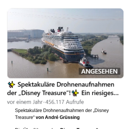
Spek­ta­ku­lä­re Droh­nen­auf­nah­men der „Dis­ney
Tre­asu­re“
von André Grüssing