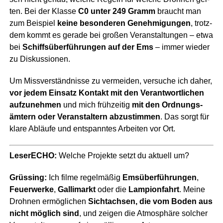
ten. Bei der Klas­se
C0 unter 249 Gramm
braucht man
zum Bei­spiel
kei­ne beson­de­ren Geneh­mi­gun­gen
, trotz­
dem kommt es gera­de bei gro­ßen Ver­an­stal­tun­gen – etwa
bei
Schiffs­über­füh­run­gen auf der Ems
– immer wie­der
zu Diskussionen.
Um Miss­ver­ständ­nis­se zu ver­mei­den, ver­su­che ich daher,
vor jedem Ein­satz Kon­takt mit den Ver­ant­wort­li­chen
auf­zu­neh­men
und mich früh­zei­tig
mit den Ord­nungs­
äm­tern oder Ver­an­stal­tern abzu­stim­men
. Das sorgt für
kla­re Abläu­fe und ent­spann­tes Arbei­ten vor Ort.
Lese­r­ECHO:
Wel­che Pro­jek­te setzt du aktu­ell um?
Grüs­sing:
Ich fil­me regel­mä­ßig
Ems­über­füh­run­gen
,
Feu­er­wer­ke
,
Gal­li­markt
oder die
Lam­pion­fahrt
. Mei­ne
Droh­nen ermög­li­chen
Sicht­ach­sen, die vom Boden aus
nicht mög­lich sind
, und zei­gen die Atmo­sphä­re sol­cher