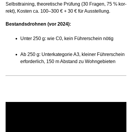
Selbst­trai­ning, theo­re­ti­sche Prü­fung (30 Fra­gen, 75 % kor­
rekt), Kos­ten ca. 100–300 € + 30 € für Ausstellung.
Bestands­droh­nen (vor 2024):
Unter 250 g: wie C0, kein Füh­rer­schein nötig
Ab 250 g: Unter­ka­te­go­rie A3, klei­ner Füh­rer­schein
erfor­der­lich, 150 m Abstand zu Wohngebieten