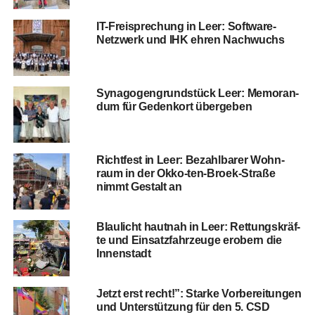
IT-Frei­spre­chung in Leer: Soft­ware-
Netz­werk und IHK ehren Nachwuchs
Syn­ago­gen­grund­stück Leer: Memo­ran­
dum für Gedenk­ort übergeben
Richt­fest in Leer: Bezahl­ba­rer Wohn­
raum in der Okko-ten-Broek-Stra­ße
nimmt Gestalt an
Blau­licht haut­nah in Leer: Ret­tungs­kräf­
te und Ein­satz­fahr­zeu­ge erobern die
Innenstadt
Jetzt erst recht!”: Star­ke Vor­be­rei­tun­gen
und Unter­stüt­zung für den 5. CSD