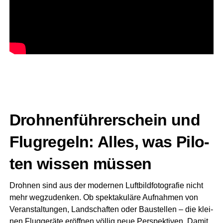
Droh­nen­füh­rer­schein und
Flug­re­geln: Alles, was Pilo­
ten wis­sen müssen
Droh­nen sind aus der moder­nen Luft­bild­fo­to­gra­fie nicht
mehr weg­zu­den­ken. Ob spek­ta­ku­lä­re Auf­nah­men von
Ver­an­stal­tun­gen, Land­schaf­ten oder Bau­stel­len – die klei­
nen Flug­ge­rä­te eröff­nen völ­lig neue Per­spek­ti­ven. Damit