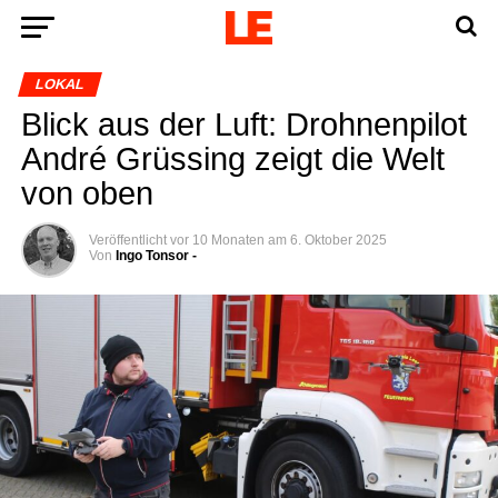
LOKAL
Blick aus der Luft: Droh­nen­pi­lot
André Grüs­sing zeigt die Welt
von oben
Veröffentlicht
vor 10 Monaten
am
6. Oktober 2025
Von
Ingo Tonsor -