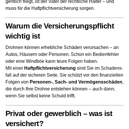
gent­lich fliegt, ist der Vater der recht­li­che Hal­ter – und
muss für die Haft­pflicht­ver­si­che­rung sorgen.
War­um die Ver­si­che­rungs­pflicht
wich­tig ist
Droh­nen kön­nen erheb­li­che Schä­den ver­ur­sa­chen – an
Autos, Häu­sern oder Per­so­nen. Schon ein Bedien­feh­ler
oder eine Wind­böe kann teu­re Fol­gen haben.
Mit einer
Haft­pflicht­ver­si­che­rung
sind Sie im Scha­dens­
fall auf der siche­ren Sei­te. Sie schützt vor den finan­zi­el­len
Fol­gen von
Personen‑, Sach- und Ver­mö­gens­schä­den
,
die durch Ihre Droh­ne ent­ste­hen kön­nen – auch dann,
wenn Sie selbst kei­ne Schuld trifft.
Pri­vat oder gewerb­lich – was ist
versichert?