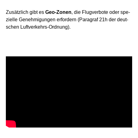
Zusätz­lich gibt es
Geo-Zonen
, die Flug­ver­bo­te oder spe­
zi­el­le Geneh­mi­gun­gen erfor­dern (Para­graf 21h der deut­
schen Luftverkehrs-Ordnung).