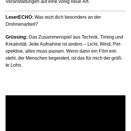
Ver­an­stal­tun­gen auf eine völ­lig neue Art.
Lese­r­ECHO:
Was reizt dich beson­ders an der
Drohnenarbeit?
Grüs­sing:
Das Zusam­men­spiel aus Tech­nik, Timing und
Krea­ti­vi­tät. Jede Auf­nah­me ist anders – Licht, Wind, Per­
spek­ti­ve, alles muss pas­sen. Wenn dann ein Film ent­
steht, der Men­schen begeis­tert, ist das für mich der größ­
te Lohn.