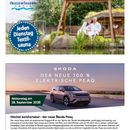
Früh­lings-Wal­king im Julia­nen­
park: Bewe­gung, Wald­luft &
Geselligkeit
Genie­ßen Sie den Früh­ling in Leer aktiv! Jeden Mitt­woch
um 14 Uhr lädt die Nor­dic-Wal­king-Grup­pe im Julia­nen­
park zum gemein­sa­men Lau­fen und Klö­nen ein. Hier ste­
hen sport­li­ches Mit­ein­an­der und locke­re Gesel­lig­keit im
Fokus – auch abseits der Stre­cke. Egal ob Anfän­ger oder
Fort­ge­schrit­te­ne, mit oder ohne Stö­cke: Die Teil­nah­me