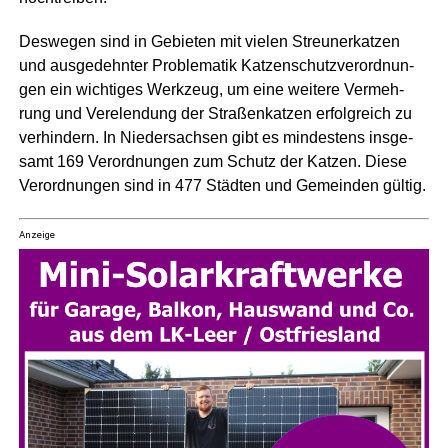
Des­we­gen sind in Gebie­ten mit vie­len Streu­ner­kat­zen
und aus­ge­dehn­ter Pro­ble­ma­tik Kat­zen­schutz­ver­ord­nun­
gen ein wich­ti­ges Werk­zeug, um eine wei­te­re Ver­meh­
rung und Ver­elen­dung der Stra­ßen­kat­zen erfolg­reich zu
ver­hin­dern. In Nie­der­sach­sen gibt es min­des­tens ins­ge­
samt 169 Ver­ord­nun­gen zum Schutz der Kat­zen. Die­se
Ver­ord­nun­gen sind in 477 Städ­ten und Gemein­den gültig.
Anzeige