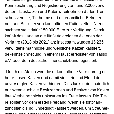
Kenn­zeich­nung und Regis­trie­rung von rund 2.000 ver­wil­
der­ten Haus­kat­zen und Katern. Teil­neh­men dür­fen Tier­
schutz­ver­ei­ne, Tier­hei­me und ehren­amt­li­che Betreue­rin­
nen und Betreu­er von kon­trol­lier­ten Fut­ter­stel­len. Nie­der­
sach­sen stellt dafür 150.000 Euro zur Ver­fü­gung. Damit
knüpft das Land an die fünf erfolg­rei­chen Aktio­nen der
Vor­jah­re (2018 bis 2021) an: Ins­ge­samt wur­den 13.236
ver­wil­der­te männ­li­che und weib­li­che Kat­zen kas­triert,
gekenn­zeich­net und in einem Haus­tier­re­gis­ter von Tas­so
e.V. oder dem deut­schen Tier­schutz­bund registriert.
„Durch die Akti­on wird die unkon­trol­lier­te Ver­meh­rung der
her­ren­lo­sen Kat­zen und damit viel Leid und Elend der
unver­sorg­ten Kat­zen ver­hin­dert. Dies funk­tio­niert natür­lich
nur, wenn auch die Besit­ze­rin­nen und Besit­zer von Katern
ihre Vier­bei­ner nicht unkas­triert ins Freie las­sen. Die Tie­
re soll­ten vor dem ers­ten Frei­gang, wenn sie fort­pflan­
zungs­fä­hig sind, unbe­dingt kas­triert wer­den, um Streu­ner­