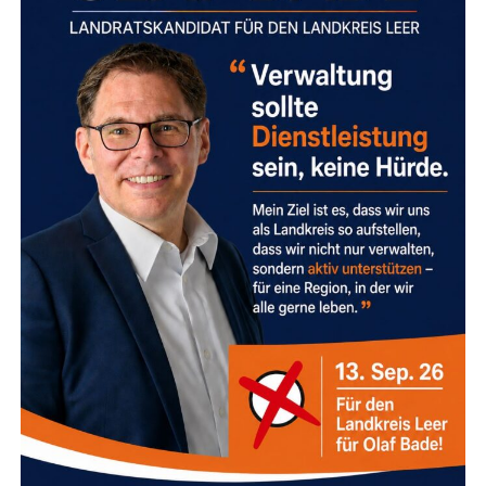
Das Wich­tigs­te, was ich in mei­ner täg­li­chen Arbeit gelernt
habe: Es gibt kei­nen Ein­heits­weg aus einer Kri­se. Jeder
Mensch bringt sei­ne eige­ne Geschich­te, indi­vi­du­el­le
Stress­mus­ter und ein ganz per­sön­li­ches Tem­po mit.
In der
Kine­sio­lo­gie
nut­zen wir den
Mus­kel­test
als prä­zi­
ses Bio­feed­back-Instru­ment Ihres Kör­pers. Anstatt nach
star­ren Sche­ma­ta vor­zu­ge­hen, schau­en wir ganz
individuell:
Was braucht Ihr Sys­tem jetzt gera­de wirk­lich?
Geht es um Ent­las­tung, Sta­bi­li­sie­rung oder einen
sanf­ten Impuls zur Veränderung?
Wo lie­gen die Ursa­chen?
Wir suchen nach den
Wur­zeln der Anspan­nung, die Sie am frei­en Atmen
hindern.