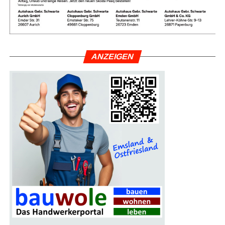
unter der Lei­tung von Heil­prak­ti­ke­rin Astrid Frey ist kos­
ten­frei und unver­bind­lich. Treff­punkt ist der Park­platz bei
Bur­ger King. Atmen Sie tief durch und bewe­gen Sie sich
mit in bes­ter Gesellschaft!
ANZEI­GEN
… mehr lesen — bit­te HIER klicken.