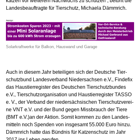
kat­zen vor wei­te­rem Nach­wuchs zu schüt­zen”, betont die
Lan­des­be­auf­trag­te für Tier­schutz, Michae­la Dämmrich.
Solar­kraft­wer­ke für Bal­kon, Haus­wand und Garage
Auch in die­sem Jahr betei­li­gen sich der Deut­sche Tier­
schutz­bund Lan­des­ver­band Nie­der­sach­sen e.V., Fin­de­fix
das Haus­tier­re­gis­ter des Deut­schen Tier­schutz­bun­des
e.V., Tier­schutz­or­ga­ni­sa­ti­on und Haus­tier­re­gis­ter TASSO
e. V., der Ver­band der nie­der­säch­si­schen Tier­schutz­ver­ei­
ne VNT e.V. und der Bund gegen Miss­brauch der Tie­re
(BMT e.V.)an der Akti­on. Somit kom­men zu den Lan­des­
mit­teln noch Spen­den von ins­ge­samt 55.000 Euro hin­zu.
Dämm­rich hat­te das Bünd­nis für Kat­zen­schutz im Jahr
2017 ins Leben gerufen