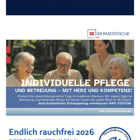
Wel­che Res­sour­cen schla­fen in Ihnen?
Wir
reak­ti­vie­ren Ihre per­sön­li­chen Kraft­quel­len, damit
Sie nicht mehr nur funk­tio­nie­ren, son­dern wie­der
leben­dig spüren.
Wor­an mer­ken Sie, dass Sie im
„Funk­ti­ons-Modus“ feststecken?
Die fol­gen­den Sym­pto­me sind häu­fi­ge Indi­ka­to­ren dafür,
dass Ihr Sys­tem Hil­fe benötigt:
Psy­chi­sche Belas­tung:
Erschöp­fung, Trau­rig­keit,
ein Gefühl inne­rer Lee­re, Angst, stän­di­ges Grü­beln
oder tief­sit­zen­de Selbstzweifel.
Psy­cho­so­ma­ti­sche Signa­le:
Schlaf­stö­run­gen,
chro­ni­sche Ver­span­nun­gen, Ver­dau­ungs­pro­ble­me,