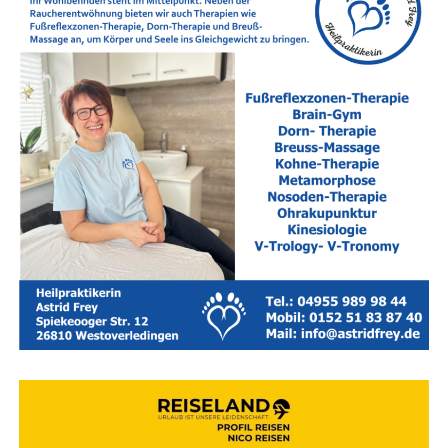
Zäh­ne­knir­schen oder eine blei­er­ne Müdigkeit.
Lebens­kri­sen & Umbrü­che:
Über­for­de­rung im
Beruf, Trau­er­pro­zes­se, Tren­nun­gen, fami­liä­re Kon­
flik­te oder die Suche nach dem Sinn in neu­en
Lebens­pha­sen (wie dem Ren­ten­ein­tritt oder dem
Aus­zug der Kinder).
Den Kreis­lauf durchbrechen
Hei­lung beginnt dort, wo wir auf­hö­ren zu kämp­fen und
anfan­gen hin­zu­schau­en. Gemein­sam fin­den wir her­aus,
wie wir Ihren Kopf ent­las­ten und Ihren Kör­per wie­der in
die Ent­span­nung füh­ren kön­nen – maß­ge­schnei­dert auf
Ihre aktu­el­le Lebenssituation.
Sie müs­sen die­sen Weg nicht allei­ne gehen. Wenn Sie