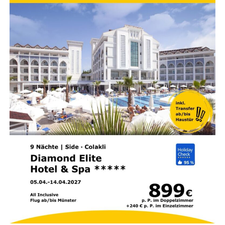
das Gefühl haben, fest­zu­ste­cken, las­sen Sie uns gemein­
sam schau­en, was Ihr Kör­per Ihnen sagen möchte.
„Ganz gleich, wie
beschwer­lich das Ges­
tern war, stets kannst du
im Heu­te von Neu­em
anfan­gen.“ (Bud­dha)
Kon­takt & Beratung
Ger­ne beglei­te ich Sie auf Ihrem Weg zu mehr Leich­tig­
keit und inne­rer Balance.
Natur­heil­pra­xis Astrid Frey
Spie­ker­oo­ger Str. 12, 26810
Westoverledingen