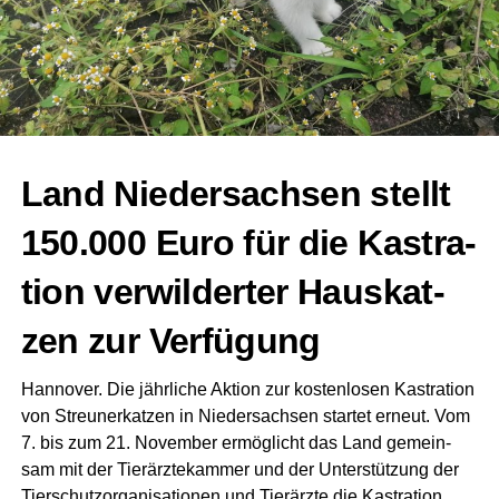
Land Nie­der­sach­sen stellt
150.000 Euro für die Kas­tra­
ti­on ver­wil­der­ter Haus­kat­
zen zur Verfügung
Han­no­ver. Die jähr­li­che Akti­on zur kos­ten­lo­sen Kas­tra­ti­on
von Streu­ner­kat­zen in Nie­der­sach­sen star­tet erneut. Vom
7. bis zum 21. Novem­ber ermög­licht das Land gemein­
sam mit der Tier­ärz­te­kam­mer und der Unter­stüt­zung der
Tier­schutz­or­ga­ni­sa­tio­nen und Tier­ärz­te die Kas­tra­ti­on,