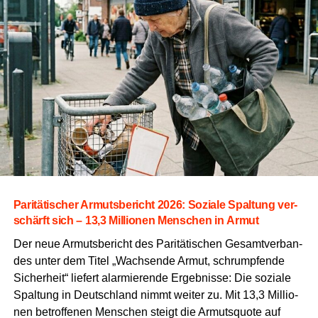
Pari­tä­ti­scher Armuts­be­richt 2026: Sozia­le Spal­tung ver­
schärft sich – 13,3 Mil­lio­nen Men­schen in Armut
Der neue Armuts­be­richt des Pari­tä­ti­schen Gesamt­ver­ban­
des unter dem Titel „Wach­sen­de Armut,
schrump­fen­de
Sicher­heit“ lie­fert alar­mie­ren­de Ergeb­nis­se:
Die sozia­le
Spal­tung in Deutsch­land nimmt wei­ter zu.
Mit 13,
3 Mil­lio­
nen betrof­fe­nen Men­schen steigt die Armuts­quo­te auf