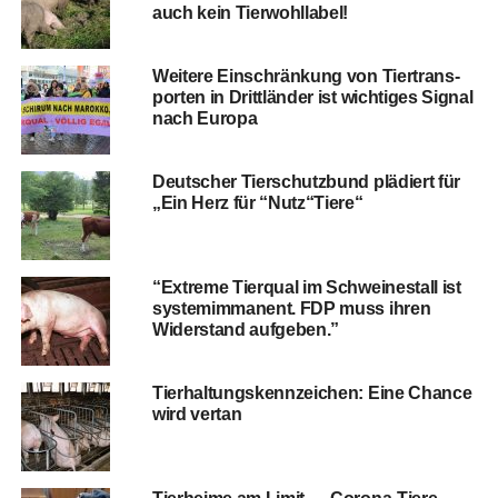
auch kein Tierwohllabel!
Wei­te­re Ein­schrän­kung von Tier­trans­
por­ten in Dritt­län­der ist wich­ti­ges Signal
nach Europa
Deut­scher Tier­schutz­bund plä­diert für
„Ein Herz für “Nutz“Tiere“
“Extre­me Tier­qual im Schwei­ne­stall ist
sys­tem­im­ma­nent. FDP muss ihren
Wider­stand aufgeben.”
Tier­hal­tungs­kenn­zei­chen: Eine Chan­ce
wird vertan