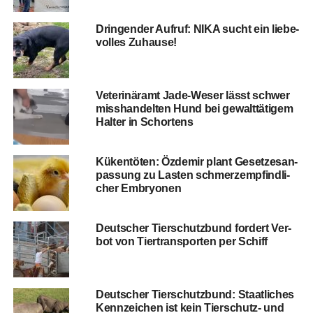
Drin­gen­der Auf­ruf: NIKA sucht ein lie­be­
vol­les Zuhause!
Vete­ri­när­amt Jade-Weser lässt schwer
miss­han­del­ten Hund bei gewalt­tä­ti­gem
Hal­ter in Schortens
Küken­tö­ten: Özd­emir plant Geset­zes­an­
pas­sung zu Las­ten schmerz­emp­find­li­
cher Embryonen
Deut­scher Tier­schutz­bund for­dert Ver­
bot von Tier­trans­por­ten per Schiff
Deut­scher Tier­schutz­bund: Staat­li­ches
Kenn­zei­chen ist kein Tier­schutz- und