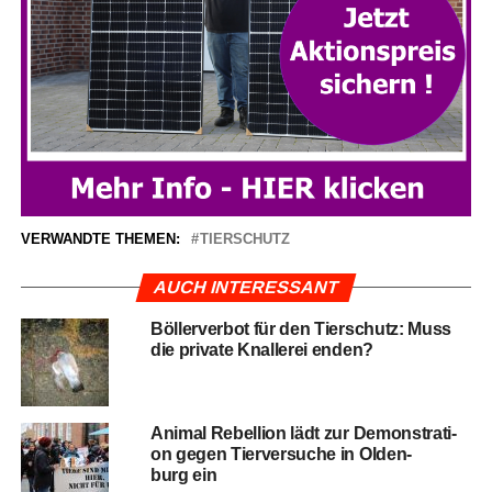
VERWANDTE THEMEN:
TIERSCHUTZ
AUCH INTERESSANT
Böl­ler­ver­bot für den Tier­schutz: Muss
die pri­va­te Knal­le­rei enden?
Ani­mal Rebel­li­on lädt zur Demons­tra­ti­
on gegen Tier­ver­su­che in Olden­
burg ein