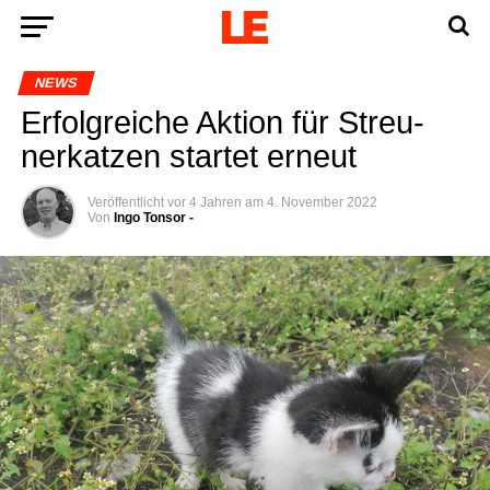
NEWS
Erfolg­rei­che Akti­on für Streu­
ner­kat­zen star­tet erneut
Veröffentlicht
vor 4 Jahren
am
4. November 2022
Von
Ingo Tonsor -