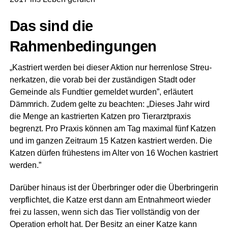
Das sind die
Rahmenbedingungen
„Kas­triert wer­den bei die­ser Akti­on nur her­ren­lo­se Streu­
ner­kat­zen, die vor­ab bei der zustän­di­gen Stadt oder
Gemein­de als Fund­tier gemel­det wur­den”, erläu­tert
Dämm­rich. Zudem gel­te zu beach­ten: „Die­ses Jahr wird
die Men­ge an kas­trier­ten Kat­zen pro Tier­arzt­pra­xis
begrenzt. Pro Pra­xis kön­nen am Tag maxi­mal fünf Kat­zen
und im gan­zen Zeit­raum 15 Kat­zen kas­triert wer­den. Die
Kat­zen dür­fen frü­hes­tens im Alter von 16 Wochen kas­triert
werden.”
Dar­über hin­aus ist der Über­brin­ger oder die Über­brin­ge­rin
ver­pflich­tet, die Kat­ze erst dann am Ent­nah­me­ort wie­der
frei zu las­sen, wenn sich das Tier voll­stän­dig von der
Ope­ra­ti­on erholt hat. Der Besitz an einer Kat­ze kann