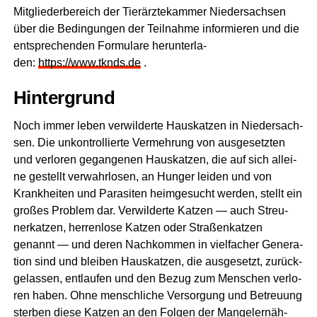
Mit­glie­der­be­reich der Tier­ärz­te­kam­mer Nie­der­sach­sen
über die Bedin­gun­gen der Teil­nah­me infor­mie­ren und die
ent­spre­chen­den For­mu­la­re her­un­ter­la­
den:
https://www.tknds.de
.
Hin­ter­grund
Noch immer leben ver­wil­der­te Haus­kat­zen in Nie­der­sach­
sen. Die unkon­trol­lier­te Ver­meh­rung von aus­ge­setz­ten
und ver­lo­ren gegan­ge­nen Haus­kat­zen, die auf sich allei­
ne gestellt ver­wahr­lo­sen, an Hun­ger lei­den und von
Krank­hei­ten und Para­si­ten heim­ge­sucht wer­den, stellt ein
gro­ßes Pro­blem dar. Ver­wil­der­te Kat­zen — auch Streu­
ner­kat­zen, her­ren­lo­se Kat­zen oder Stra­ßen­kat­zen
genannt — und deren Nach­kom­men in viel­fa­cher Gene­ra­
ti­on sind und blei­ben Haus­kat­zen, die aus­ge­setzt, zurück­
ge­las­sen, ent­lau­fen und den Bezug zum Men­schen ver­lo­
ren haben. Ohne mensch­li­che Ver­sor­gung und Betreu­ung
ster­ben die­se Kat­zen an den Fol­gen der Man­gel­er­näh­