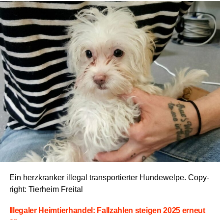
Pro­zent bei Allein­er­zie­hen­den ist etwa jede drit­te
Per­son in die­sen Lebens­la­gen von Armut
betroffen.
Geschlech­ter­un­ter­schie­de:
Frau­en sind mit 16,
7
Pro­zent etwas häu­fi­ger von Armut betrof­fen als
Män­ner mit 15,
6 Pro­zent.
Bei dem ver­wen­de­ten Bei­trags­bild han­delt es sich um
eine KI-gene­rier­te Illus­tra­ti­on, die dazu dient, das The­ma
des Arti­kels visu­ell zu veranschaulichen.
Ein herz­kran­ker ille­gal trans­por­tier­ter Hun­de­wel­pe. Copy­
Anzeige
right: Tier­heim Freital
Ille­ga­ler Heim­tier­han­del: Fall­zah­len stei­gen 2025 erneut