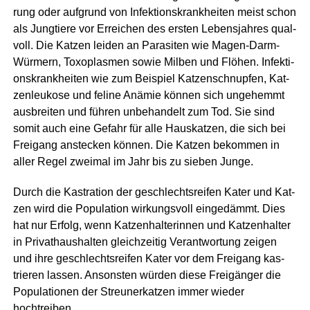
rung oder auf­grund von Infek­ti­ons­krank­hei­ten meist schon
als Jung­tie­re vor Errei­chen des ers­ten Lebens­jah­res qual­
voll. Die Kat­zen lei­den an Para­si­ten wie Magen-Darm-
Wür­mern, Toxo­plas­men sowie Mil­ben und Flö­hen. Infek­ti­
ons­krank­hei­ten wie zum Bei­spiel Kat­zen­schnup­fen, Kat­
zen­leu­ko­se und feline Anämie kön­nen sich unge­hemmt
aus­brei­ten und füh­ren unbe­han­delt zum Tod. Sie sind
somit auch eine Gefahr für alle Haus­kat­zen, die sich bei
Frei­gang anste­cken kön­nen. Die Kat­zen bekom­men in
aller Regel zwei­mal im Jahr bis zu sie­ben Junge.
Durch die Kas­tra­ti­on der geschlechts­rei­fen Kater und Kat­
zen wird die Popu­la­ti­on wir­kungs­voll ein­ge­dämmt. Dies
hat nur Erfolg, wenn Kat­zen­hal­te­rin­nen und Kat­zen­hal­ter
in Pri­vat­haus­hal­ten gleich­zei­tig Ver­ant­wor­tung zei­gen
und ihre geschlechts­rei­fen Kater vor dem Frei­gang kas­
trie­ren las­sen. Ansons­ten wür­den die­se Frei­gän­ger die
Popu­la­tio­nen der Streu­ner­kat­zen immer wie­der
hochtreiben.