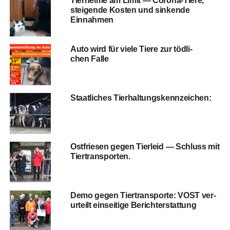
Tier­hei­me am Limit — Coro­na-Tie­re,
stei­gen­de Kos­ten und sin­ken­de
Einnahmen
Auto wird für vie­le Tie­re zur töd­li­
chen Falle
Staat­li­ches Tierhaltungskennzeichen:
Ost­frie­sen gegen Tier­leid — Schluss mit
Tiertransporten.
Demo gegen Tier­trans­por­te: VOST ver­
ur­teilt ein­sei­ti­ge Berichterstattung