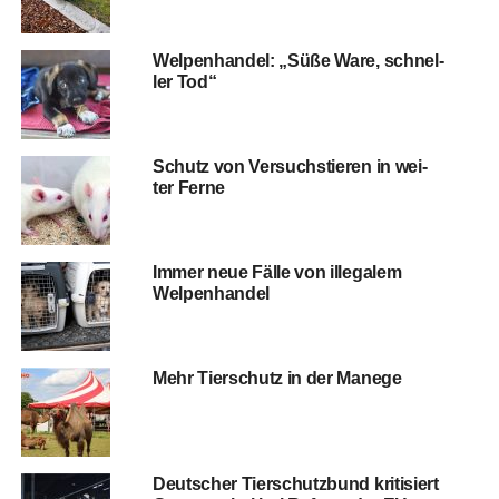
Wel­pen­han­del: „Süße Ware, schnel­
ler Tod“
Schutz von Ver­suchs­tie­ren in wei­
ter Ferne
Immer neue Fäl­le von ille­ga­lem
Welpenhandel
Mehr Tier­schutz in der Manege
Deut­scher Tier­schutz­bund kri­ti­siert