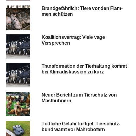
Brand­ge­fähr­lich: Tie­re vor den Flam­
men schützen
Koali­ti­ons­ver­trag: Vie­le vage
Versprechen
Trans­for­ma­ti­on der Tier­hal­tung kommt
bei Kli­ma­dis­kus­si­on zu kurz
Neu­er Bericht zum Tier­schutz von
Masthühnern
Töd­li­che Gefahr für Igel: Tier­schutz­
bund warnt vor Mährobotern