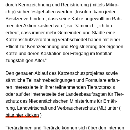
durch Kenn­zeich­nung und Regis­trie­rung (mit­tels Mikro­
chip) sicher fest­ge­hal­ten wer­den. „Inso­fern kann jeder
Besit­zer ver­hin­dern, dass sei­ne Kat­ze unge­wollt im Rah­
men der Akti­on kas­triert wird”, so Dämm­rich. „Ich bin
erfreut, dass immer mehr Gemein­den und Städ­te eine
Kat­zen­schutz­ver­ord­nung ver­ab­schie­det haben mit einer
Pflicht zur Kenn­zeich­nung und Regis­trie­rung der eige­nen
Kat­ze und deren Kas­tra­ti­on bei Frei­gang im fort­pflan­
zungs­fä­hi­gen Alter.”
Den genau­en Ablauf des Kat­zen­schutz­pro­jek­tes sowie
sämt­li­che Teil­nah­me­be­din­gun­gen und For­mu­la­re erfah­
ren Inter­es­sier­te in ihrer teil­neh­men­den Tier­arzt­pra­xis
oder auf der Inter­net­sei­te der Lan­des­be­auf­trag­ten für Tier­
schutz des Nie­der­säch­si­schen Minis­te­ri­ums für Ernäh­
rung, Land­wirt­schaft und Ver­brau­cher­schutz (ML) unter (
bit­te hier kli­cken
)
Tier­ärz­tin­nen und Tier­ärz­te kön­nen sich über den inter­nen