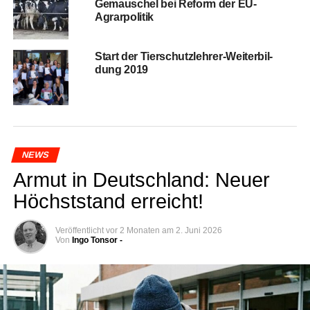
Gemau­schel bei Reform der EU-
Agrarpolitik
Start der Tier­schutz­leh­rer-Wei­ter­bil­
dung 2019
NEWS
Armut in Deutsch­land: Neu­er
Höchst­stand erreicht!
Veröffentlicht
vor 2 Monaten
am
2. Juni 2026
Von
Ingo Tonsor -