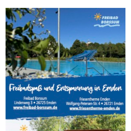
Tele­fon:
04955 / 9899844 |
Mobil:
0152 5183 8740
E‑Mail:
info@astridfrey.de
Anzeige